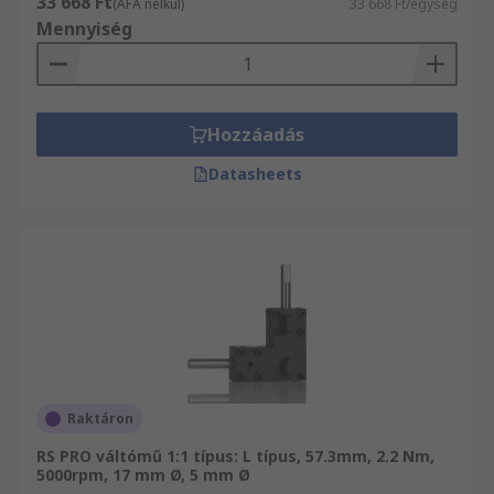
33 668 Ft
(ÁFA nélkül)
33 668 Ft/egység
Mennyiség
Hozzáadás
Datasheets
Raktáron
RS PRO váltómű 1:1 típus: L típus, 57.3mm, 2.2 Nm,
5000rpm, 17 mm Ø, 5 mm Ø