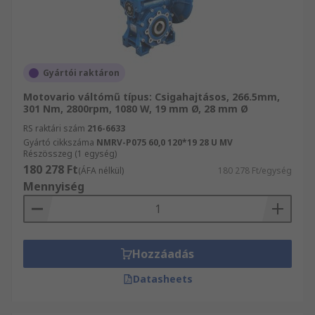
Gyártói raktáron
Motovario váltómű típus: Csigahajtásos, 266.5mm,
301 Nm, 2800rpm, 1080 W, 19 mm Ø, 28 mm Ø
RS raktári szám
216-6633
Gyártó cikkszáma
NMRV-P075 60,0 120*19 28 U MV
Részösszeg (1 egység)
180 278 Ft
(ÁFA nélkül)
180 278 Ft/egység
Mennyiség
Hozzáadás
Datasheets