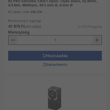
RS PRO váltómű 1250:1 típus: Tojás alakú, 62.8mm,
0.6 Nm, 8800rpm, 49.5 mm Ø, 4 mm Ø
RS raktári szám
336-270
Részösszeg (1 egység)
41 876 Ft
(ÁFA nélkül)
41 876 Ft/egység
Mennyiség
Hozzáadás
Datasheets