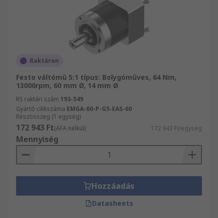
Raktáron
Festo váltómű 5:1 típus: Bolygóműves, 64 Nm,
13000rpm, 60 mm Ø, 14 mm Ø
RS raktári szám
193-549
Gyártó cikkszáma
EMGA-60-P-G5-EAS-60
Részösszeg (1 egység)
172 943 Ft
(ÁFA nélkül)
172 943 Ft/egység
Mennyiség
Hozzáadás
Datasheets