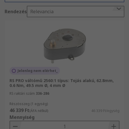
hajtóműmotorok és kiegészítő és Léptető
Rendezés
Relevancia
motorok és kiegészítő termékeket szertnének
rendelni.
Jelenleg nem elérhet_
RS PRO váltómű 2560:1 típus: Tojás alakú, 62.8mm,
0.6 Nm, 49.5 mm Ø, 4 mm Ø
RS raktári szám
336-286
Részösszeg (1 egység)
46 339 Ft
(ÁFA nélkül)
46 339 Ft/egység
Mennyiség