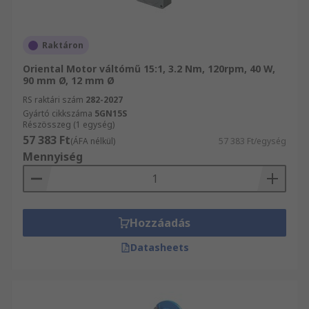
Raktáron
Oriental Motor váltómű 15:1, 3.2 Nm, 120rpm, 40 W,
90 mm Ø, 12 mm Ø
RS raktári szám
282-2027
Gyártó cikkszáma
5GN15S
Részösszeg (1 egység)
57 383 Ft
(ÁFA nélkül)
57 383 Ft/egység
Mennyiség
Hozzáadás
Datasheets