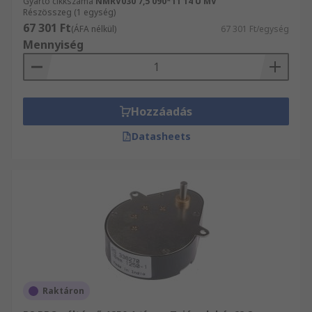
Gyártó cikkszáma
NMRV030 7,5 090*11 14 U MV
Részösszeg (1 egység)
67 301 Ft
(ÁFA nélkül)
67 301 Ft/egység
Mennyiség
Hozzáadás
Datasheets
Raktáron