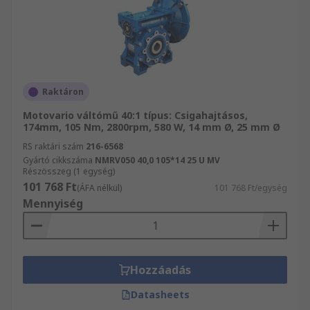
Raktáron
Motovario váltómű 40:1 típus: Csigahajtásos,
174mm, 105 Nm, 2800rpm, 580 W, 14 mm Ø, 25 mm Ø
RS raktári szám
216-6568
Gyártó cikkszáma
NMRV050 40,0 105*14 25 U MV
Részösszeg (1 egység)
101 768 Ft
(ÁFA nélkül)
101 768 Ft/egység
Mennyiség
Hozzáadás
Datasheets