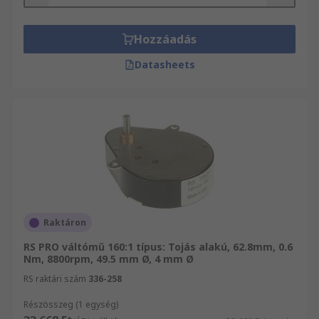
Hozzáadás
Datasheets
Raktáron
RS PRO váltómű 160:1 típus: Tojás alakú, 62.8mm, 0.6
Nm, 8800rpm, 49.5 mm Ø, 4 mm Ø
RS raktári szám
336-258
Részösszeg (1 egység)