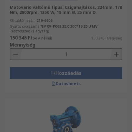
Motovario váltómű típus: Csigahajtásos, 224mm, 178
Nm, 2800rpm, 1350 W, 19 mm Ø, 25 mm Ø
RS raktári szám
216-6606
Gyártó cikkszáma
NMRV-P063 25,0 200*19 25 U MV
Részösszeg (1 egység)
150 345 Ft
(ÁFA nélkül)
150 345 Ft/egység
Mennyiség
Hozzáadás
Datasheets