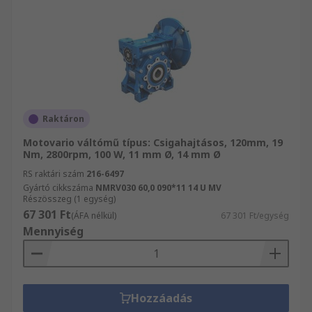
Raktáron
Motovario váltómű típus: Csigahajtásos, 120mm, 19
Nm, 2800rpm, 100 W, 11 mm Ø, 14 mm Ø
RS raktári szám
216-6497
Gyártó cikkszáma
NMRV030 60,0 090*11 14 U MV
Részösszeg (1 egység)
67 301 Ft
(ÁFA nélkül)
67 301 Ft/egység
Mennyiség
Hozzáadás