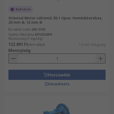
Raktáron
Oriental Motor váltómű 20:1 típus: Homlokkerekes,
20 mm Ø, 12 mm Ø
RS raktári szám
282-2103
Gyártó cikkszáma
GFS2G20FR
Részösszeg (1 egység)
122 801 Ft
(ÁFA nélkül)
122 801 Ft/egység
Mennyiség
Hozzáadás
Datasheets