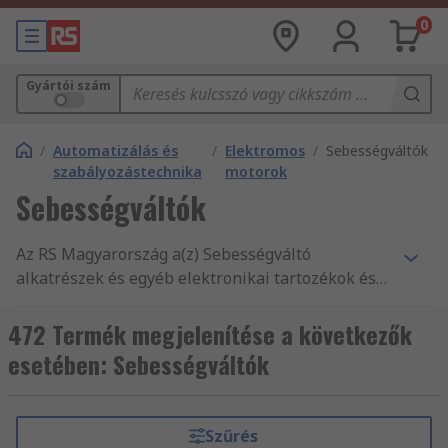
0
Gyártói szám
/
Automatizálás és
/
Elektromos
/
Sebességváltók
szabályozástechnika
motorok
Sebességváltók
Az RS Magyarország a(z) Sebességváltó
alkatrészek és egyéb elektronikai tartozékok és
kellékek legnagyobb terméktartományát kínálja.
Versenyképes árak, az iparág által jóváhagyott
472 Termék megjelenítése a következők
termékek, illetve vevőszolgálatunk kitűnő
esetében: Sebességváltók
minősége az, amivel folyamatosan alátámasztjuk
hírnevünket. Nem csoda, hogy világszerte
ismertek vagyunk, és mi kerülünk szóba, amikor
Szűrés
vállalatok Sebességváltó, Váltakozó áramú