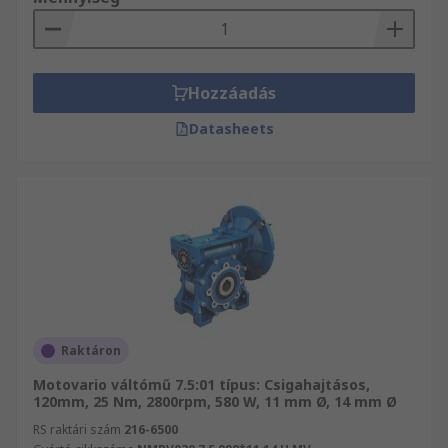
Hozzáadás
Datasheets
Raktáron
Motovario váltómű 7.5:01 típus: Csigahajtásos,
120mm, 25 Nm, 2800rpm, 580 W, 11 mm Ø, 14 mm Ø
RS raktári szám
216-6500