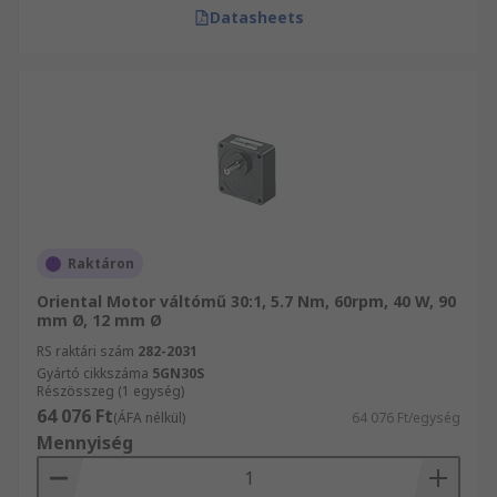
Datasheets
Raktáron
Oriental Motor váltómű 30:1, 5.7 Nm, 60rpm, 40 W, 90
mm Ø, 12 mm Ø
RS raktári szám
282-2031
Gyártó cikkszáma
5GN30S
Részösszeg (1 egység)
64 076 Ft
(ÁFA nélkül)
64 076 Ft/egység
Mennyiség