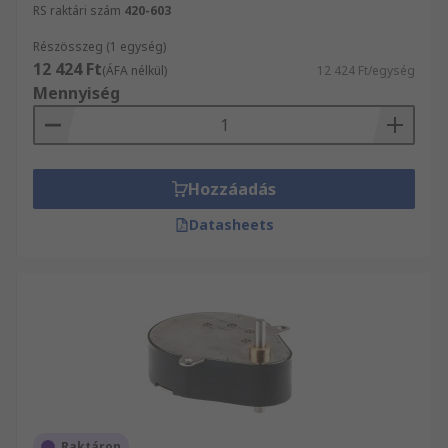
RS raktári szám
420-603
Részösszeg (1 egység)
12 424 Ft
(ÁFA nélkül)
12 424 Ft/egység
Mennyiség
Hozzáadás
Datasheets
Raktáron