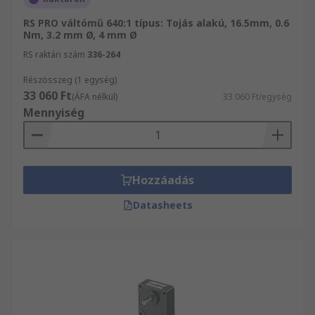
RS PRO váltómű 640:1 típus: Tojás alakú, 16.5mm, 0.6
Nm, 3.2 mm Ø, 4 mm Ø
RS raktári szám
336-264
Részösszeg (1 egység)
33 060 Ft
(ÁFA nélkül)
33 060 Ft/egység
Mennyiség
Hozzáadás
Datasheets