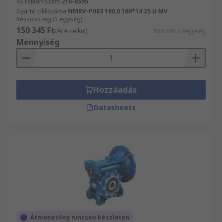
RS raktári szám
216-6595
Gyártó cikkszáma
NMRV-P063 100,0 160*14 25 U MV
Részösszeg (1 egység)
150 345 Ft
(ÁFA nélkül)
150 345 Ft/egység
Mennyiség
Hozzáadás
Datasheets
Átmenetileg nincsen készleten