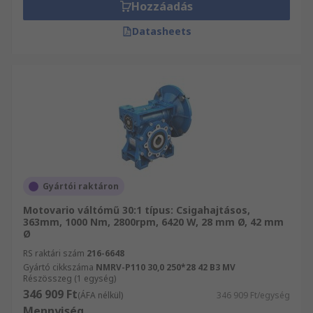
Hozzáadás
Datasheets
Gyártói raktáron
Motovario váltómű 30:1 típus: Csigahajtásos,
363mm, 1000 Nm, 2800rpm, 6420 W, 28 mm Ø, 42 mm
Ø
RS raktári szám
216-6648
Gyártó cikkszáma
NMRV-P110 30,0 250*28 42 B3 MV
Részösszeg (1 egység)
346 909 Ft
(ÁFA nélkül)
346 909 Ft/egység
Mennyiség