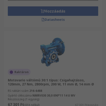
Hozzáadás
Datasheets
Raktáron
Motovario váltómű 30:1 típus: Csigahajtásos,
120mm, 27 Nm, 2800rpm, 200 W, 11 mm Ø, 14 mm Ø
RS raktári szám
216-6488
Gyártó cikkszáma
NMRV030 30,0 090*11 14 U MV
Részösszeg (1 egység)
67 301 Ft
(ÁFA nélkül)
67 301 Ft/egység