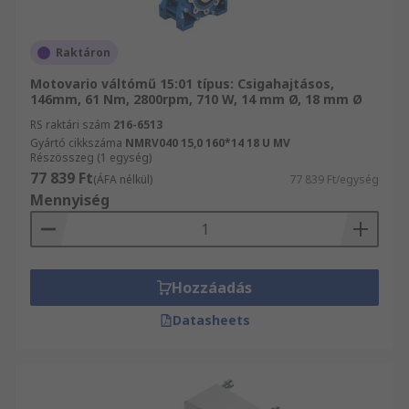
Raktáron
Motovario váltómű 15:01 típus: Csigahajtásos,
146mm, 61 Nm, 2800rpm, 710 W, 14 mm Ø, 18 mm Ø
RS raktári szám
216-6513
Gyártó cikkszáma
NMRV040 15,0 160*14 18 U MV
Részösszeg (1 egység)
77 839 Ft
(ÁFA nélkül)
77 839 Ft/egység
Mennyiség
Hozzáadás
Datasheets