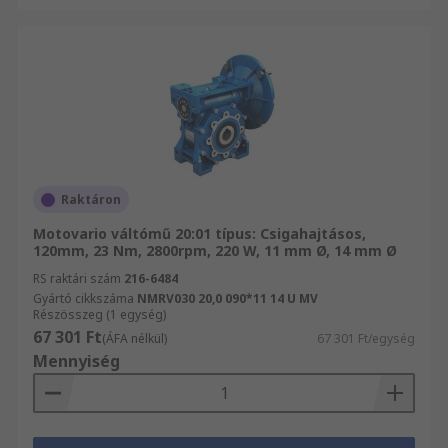
Raktáron
Motovario váltómű 20:01 típus: Csigahajtásos,
120mm, 23 Nm, 2800rpm, 220 W, 11 mm Ø, 14 mm Ø
RS raktári szám
216-6484
Gyártó cikkszáma
NMRV030 20,0 090*11 14 U MV
Részösszeg (1 egység)
67 301 Ft
(ÁFA nélkül)
67 301 Ft/egység
Mennyiség