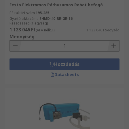
Festo Elektromos Párhuzamos Robot befogó
RS raktári szám
195-285
Gyártó cikkszáma
EHMD-40-RE-GE-16
Részösszeg (1 egység)
1 123 046 Ft
(ÁFA nélkül)
1 123 046 Ft/egység
Mennyiség
Hozzáadás
Datasheets