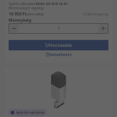
Gyártó cikkszáma
DHAS-GG-B18-16-A1
Részösszeg (1 egység)
16 950 Ft
(ÁFA nélkül)
16 950 Ft/egység
Mennyiség
Hozzáadás
Datasheets
Gyártói raktáron