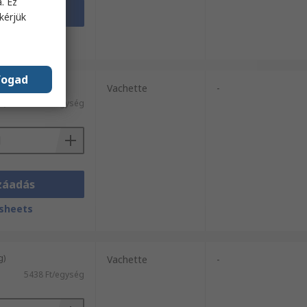
. Ez
záadás
kérjük
sheets
fogad
g)
Vachette
-
l)
15 938 Ft/egység
záadás
sheets
g)
Vachette
-
5438 Ft/egység