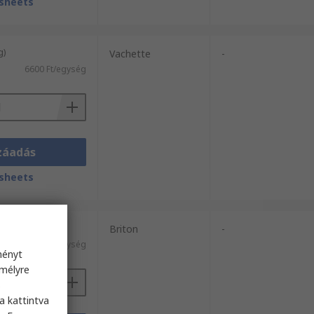
sheets
g)
Vachette
-
6600 Ft/egység
záadás
sheets
g)
Briton
-
l)
15 728 Ft/egység
ményt
emélyre
s
a kattintva