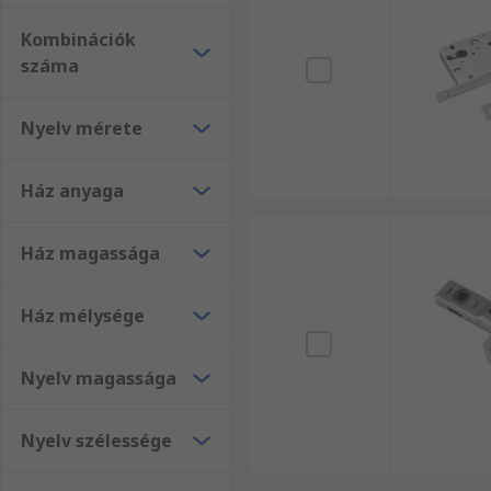
Kombinációk
száma
Nyelv mérete
Ház anyaga
Ház magassága
Ház mélysége
Nyelv magassága
Nyelv szélessége