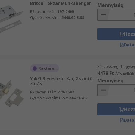
Briton Tokzár Munkahenger
Mennyiség
RS raktári szám
197-0409
Gyártó cikkszáma
5440.60.S.SS
Hoz
Data
Részösszeg (1 egysé
Raktáron
4478 Ft
(ÁFA nélkül)
Yale1 Bevésőzár Kar, 2 szintű
Mennyiség
zárás
RS raktári szám
279-4682
Gyártó cikkszáma
P-M236-CH-63
Hoz
Data