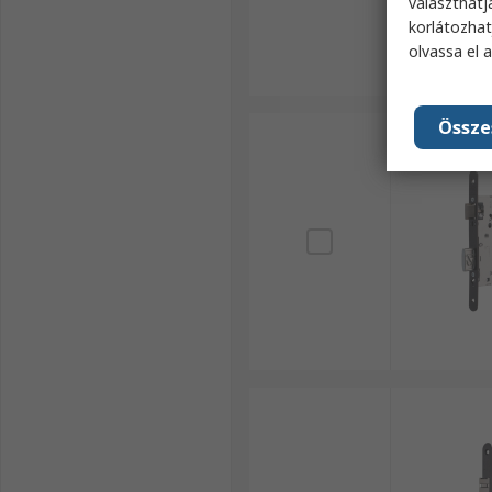
választhatj
korlátozhat
olvassa el 
Össze