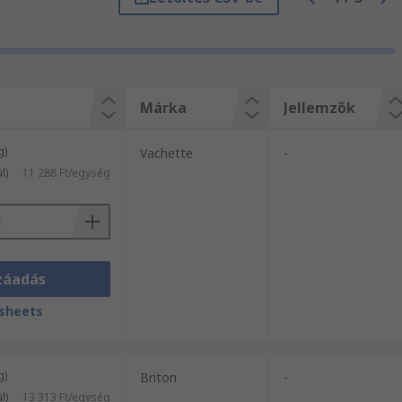
ából válogathat. Válogasson
Márka
Jellemzők
g)
Vachette
-
l)
11 288 Ft/egység
záadás
sheets
g)
Briton
-
l)
13 313 Ft/egység