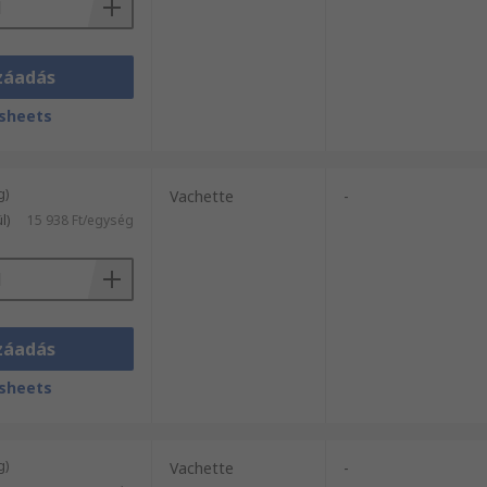
záadás
sheets
g)
Vachette
-
l)
15 938 Ft/egység
záadás
sheets
g)
Vachette
-