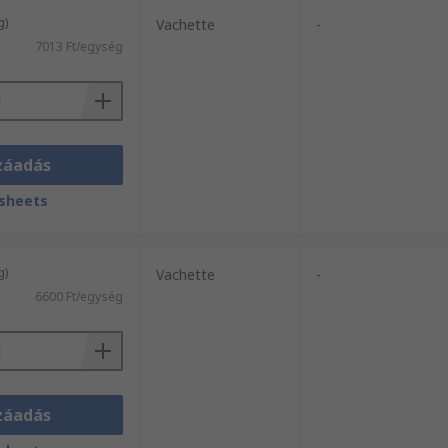
g)
Vachette
-
7013 Ft/egység
záadás
sheets
g)
Vachette
-
6600 Ft/egység
záadás