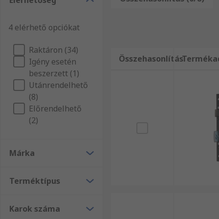
Elérhetőség
átfogó választékát. Weboldalunkon Elektromos berend
kínálatunkból és győződjön meg Ön is kitűnő szolgál
4 elérhető opciókat
Raktáron (34)
Összehasonlítás
Terméka
Igény esetén
beszerzett (1)
Utánrendelhető
(8)
Előrendelhető
(2)
Márka
Terméktípus
Karok száma