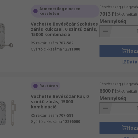
Részösszeg (1 egysé
Átmenetileg nincsen
7013 Ft
készleten
(ÁFA nélkül)
Mennyiség
Vachette Bevésőzár Szokásos
zárás kulccsal, 0 szintű zárás,
15000 kombináció
RS raktári szám
707-582
Gyártó cikkszáma
12311000
Hoz
Data
Részösszeg (1 egysé
Raktáron
6600 Ft
(ÁFA nélkül)
Vachette Bevésőzár Kar, 0
Mennyiség
szintű zárás, 15000
kombináció
RS raktári szám
707-581
Gyártó cikkszáma
12296000
Hoz