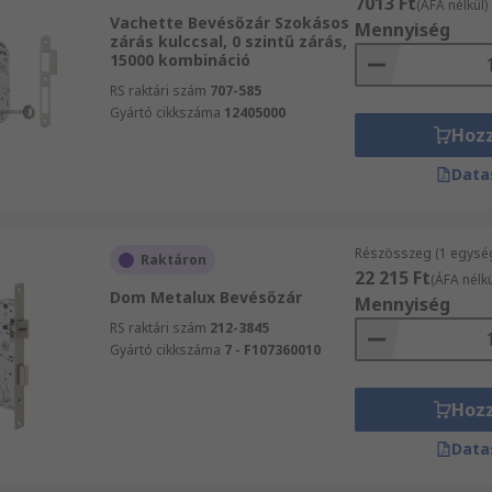
7013 Ft
(ÁFA nélkül)
Vachette Bevésőzár Szokásos
Mennyiség
zárás kulccsal, 0 szintű zárás,
15000 kombináció
RS raktári szám
707-585
Gyártó cikkszáma
12405000
Hoz
Data
Részösszeg (1 egysé
Raktáron
22 215 Ft
(ÁFA nélkü
Dom Metalux Bevésőzár
Mennyiség
RS raktári szám
212-3845
Gyártó cikkszáma
7 - F107360010
Hoz
Data