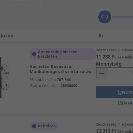
ezések, automatikai alkatrészek és kábelek teljes kínálat
tatásainkról!
datok
Ár
Részösszeg (1 egysé
Átmenetileg nincsen
11 288 Ft
készleten
(ÁFA nélkü
Mennyiség
Vachette Bevésőzár
Munkahenger, 0 szintű zárás
RS raktári szám
707-546
Gyártó cikkszáma
28938000
Hoz
Data
Részösszeg (1 egysé
Raktáron
13 313 Ft
(ÁFA nélkü