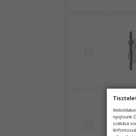
Tisztel
Weboldalun
nyújtsunk Ö
szabása sor
létfontossá