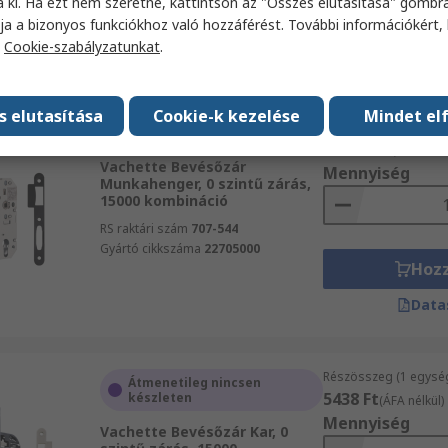
a ki. Ha ezt nem szeretné, kattintson az "Összes elutasítása" gombra
Hoz
ja a bizonyos funkciókhoz való hozzáférést. További információkért, 
a
Cookie-szabályzatunkat
.
Data
s elutasítása
Cookie-k kezelése
Mindet el
Részösszeg (1 egysé
Raktáron
15 938 Ft
(ÁFA nélkü
Vachette Bevésőzár
Mennyiség
Munkahenger, 0 szintű zárás,
15000 kombináció
RS raktári szám
707-544
Gyártó cikkszáma
22705000
Hoz
Data
Részösszeg (1 egysé
Átmenetileg nincsen
5438 Ft
készleten
(ÁFA nélkül)
Mennyiség
Vachette Bevésőzár Kar, 0