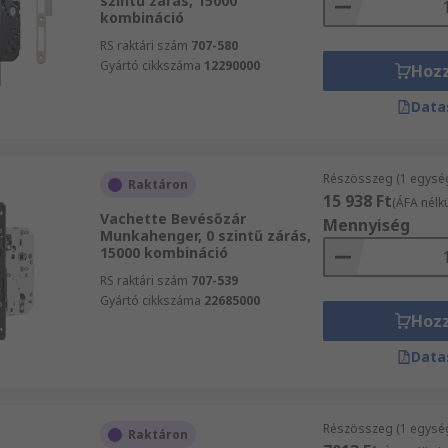
szintű zárás, 15000
kombináció
RS raktári szám
707-580
Gyártó cikkszáma
12290000
Hoz
Data
Részösszeg (1 egysé
Raktáron
15 938 Ft
(ÁFA nélkü
Vachette Bevésőzár
Mennyiség
Munkahenger, 0 szintű zárás,
15000 kombináció
RS raktári szám
707-539
Gyártó cikkszáma
22685000
Hoz
Data
Részösszeg (1 egysé
Raktáron