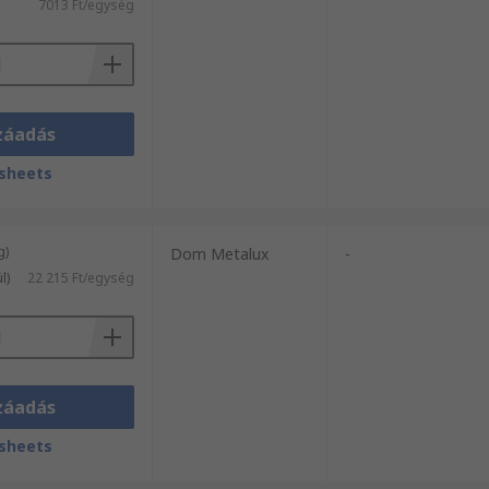
7013 Ft/egység
záadás
sheets
g)
Dom Metalux
-
l)
22 215 Ft/egység
záadás
sheets