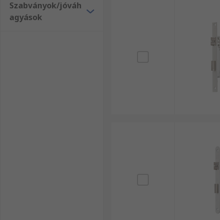
Szabványok/jóváh
agyások