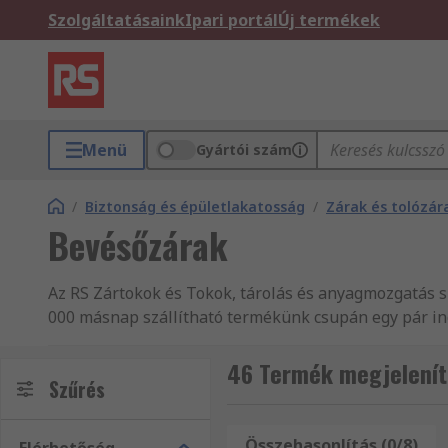
Szolgáltatásaink
Ipari portál
Új termékek
Menü
Gyártói szám
/
Biztonság és épületlakatosság
/
Zárak és tolózár
Bevésőzárak
Az RS Zártokok és Tokok, tárolás és anyagmozgatás s
000 másnap szállítható termékünk csupán egy pár ind
webáruházában Szekrénybe építhető hardver széles vá
Válogasson széles kínálatunkból és rendelje meg a kí
46 Termék megjelenít
Szűrés
berendezések, automatikai alkatrészek és kábelek át
termékeit, valamint a kedvező árú RS márkájú terméke
automatikai alkatrészek és kábelek széles választék
Összehasonlítás (0/8)