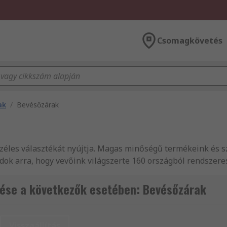
Csomagkövetés
ak
/
Bevésőzárak
zéles választékát nyújtja. Magas minőségű termékeink és s
ok arra, hogy vevőink világszerte 160 országból rendszeres
lasztékát találja, melybe Szekrény-, fiók- és burkolatzára
vánt termékeket 24 órán belüli szállítással! Az RS, Európa 
ése a következők esetében: Bevésőzárak
fogó választékát, mint Zártokok teljes kínálatát forglamaz
k közül válogathat, 24 órán belüli szállítással. Az RS Zár
át forgalmazza, többek között Tokok, tárolás és anyagmozg
Visszaállítás