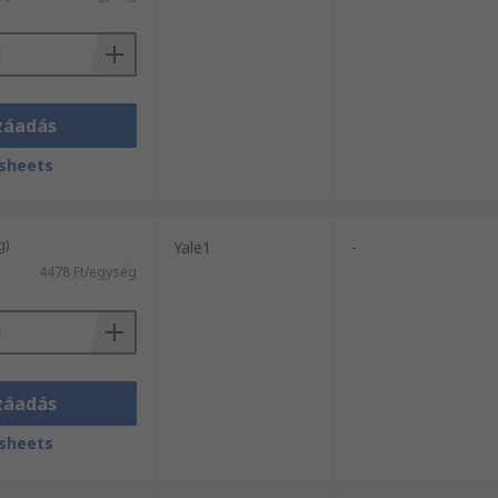
záadás
sheets
g)
Yale1
-
4478 Ft/egység
záadás
sheets