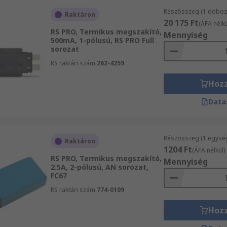
Részösszeg (1 doboz 
Raktáron
20 175 Ft
(ÁFA nélkü
RS PRO, Termikus megszakító,
Mennyiség
500mA, 1-pólusú, RS PRO Full
sorozat
RS raktári szám
262-4259
Hoz
Data
Részösszeg (1 egysé
Raktáron
1204 Ft
(ÁFA nélkül)
RS PRO, Termikus megszakító,
Mennyiség
2.5A, 2-pólusú, AN sorozat,
FC67
RS raktári szám
774-0109
Hoz