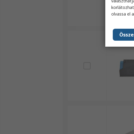
választhatj
korlátozhat
olvassa el 
Össze