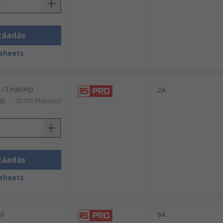
záadás
sheets
/ 2 egység)
2A
l)
20 385 Ft/doboz
záadás
sheets
g)
6A