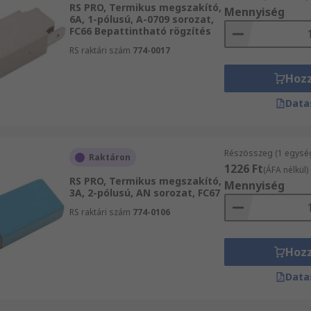
RS PRO, Termikus megszakító,
Mennyiség
6A, 1-pólusú, A-0709 sorozat,
FC66 Bepattintható rögzítés
RS raktári szám
774-0017
Hoz
Data
Részösszeg (1 egysé
Raktáron
1226 Ft
(ÁFA nélkül)
RS PRO, Termikus megszakító,
Mennyiség
3A, 2-pólusú, AN sorozat, FC67
RS raktári szám
774-0106
Hoz
Data