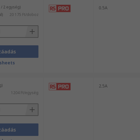
/ 2 egység)
0.5A
l)
20 175 Ft/doboz
záadás
sheets
g)
2.5A
1204 Ft/egység
záadás