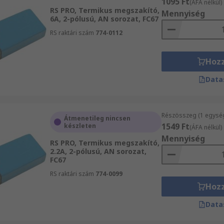
1095 Ft
(ÁFA nélkül)
RS PRO, Termikus megszakító,
Mennyiség
6A, 2-pólusú, AN sorozat, FC67
RS raktári szám
774-0112
Hoz
Data
Részösszeg (1 egysé
Átmenetileg nincsen
1549 Ft
készleten
(ÁFA nélkül)
Mennyiség
RS PRO, Termikus megszakító,
2.2A, 2-pólusú, AN sorozat,
FC67
RS raktári szám
774-0099
Hoz
Data