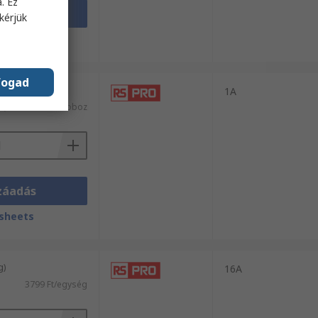
. Ez
záadás
kérjük
sheets
fogad
/ 2 egység)
1A
l)
20 385 Ft/doboz
záadás
sheets
g)
16A
3799 Ft/egység