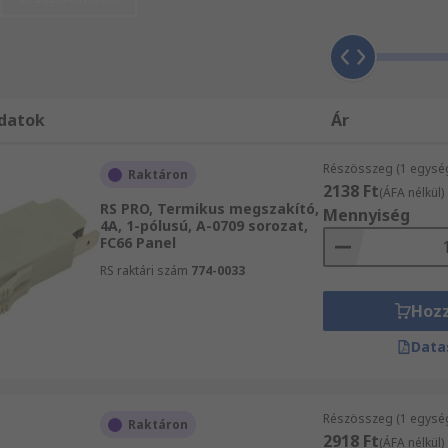
datok
Ár
Részösszeg (1 egysé
Raktáron
2138 Ft
(ÁFA nélkül)
RS PRO, Termikus megszakító,
Mennyiség
4A, 1-pólusú, A-0709 sorozat,
FC66 Panel
RS raktári szám
774-0033
Hoz
Data
Részösszeg (1 egysé
Raktáron
2918 Ft
(ÁFA nélkül)