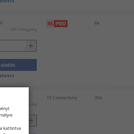
sheets
g)
8A
3911 Ft/egység
záadás
sheets
g)
TE Connectivity
20A
1612 Ft/egység
ményt
emélyre
s
a kattintva