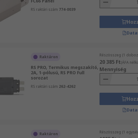
FC66 Panel
RS raktári szám
774-0039
Hoz
Data
Részösszeg (1 doboz 
Raktáron
20 385 Ft
(ÁFA nélkü
RS PRO, Termikus megszakító,
Mennyiség
2A, 1-pólusú, RS PRO Full
sorozat
RS raktári szám
262-4262
Hoz
Data
Részösszeg (1 egysé
Raktáron