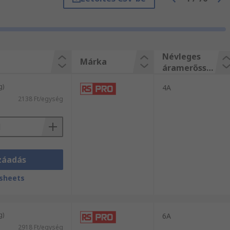
Névleges
Márka
áramerőssé
g
g)
4A
2138 Ft/egység
záadás
sheets
g)
6A
2918 Ft/egység