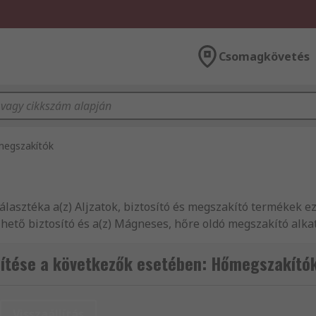
Csomagkövetés
egszakítók
lasztéka a(z) Aljzatok, biztosító és megszakító termékek ezr
lhető biztosító és a(z) Mágneses, hőre oldó megszakító alkat
ó termékekkel, illetve rendelkezésre álló raktárkészlettel
ok és mérnökök számára világszerte, biztosítva azt a magas 
ítése a következők esetében: Hőmegszakító
Visszaállítás