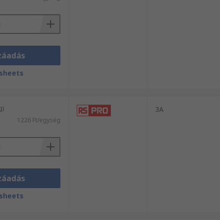
záadás
sheets
g)
3A
1226 Ft/egység
záadás
sheets