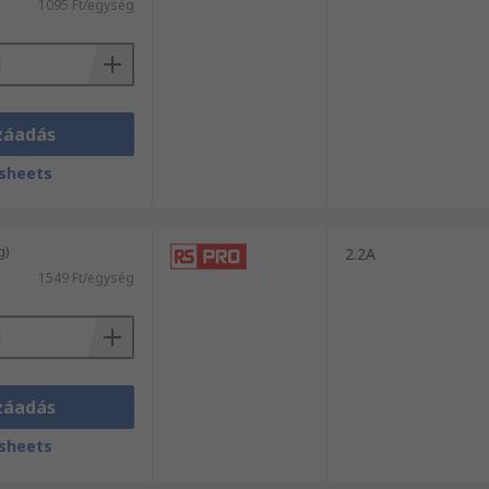
1095 Ft/egység
záadás
sheets
g)
2.2A
1549 Ft/egység
záadás
sheets