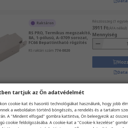
Data
Részösszeg (1 egysé
Raktáron
3911 Ft
(ÁFA nélkül)
RS PRO, Termikus megszakító,
Mennyiség
8A, 1-pólusú, A-0709 sorozat,
FC66 Bepattintható rögzítés
RS raktári szám
774-0020
Hoz
Data
etben tartjuk az Ön adatvédelmét
Részösszeg (1 egysé
Raktáron
1612 Ft
(ÁFA nélkül)
kon cookie-kat és hasonló technológiákat használunk, hogy jobb él
TE Connectivity, Termikus
Mennyiség
megszakító, 20A, 1-pólusú,
nnek a weboldalon történő böngészés, a rendelés és a tartalom sz
W54 sorozat Közvetlen
án. A "Mindent elfogad" gombra kattintva, Ön beleegyezik az össze
RS raktári szám
782-7988
gú cookie feldolgozásába. A cookie-kat a "Cookie-k kezelése" gombr
Gyártó cikkszáma
W54-XB1A4A10-20