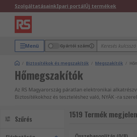
Szolgáltatásaink
Ipari portál
Új termékek
Menü
Gyártói szám
/
Biztosítékok és megszakítók
/
Megszakítók
/
Hőm
Hőmegszakítók
Az RS Magyarország páratlan elektronikai alkatrészvá
Biztosítékokhoz és teszteléshez való, NYÁK -ra szere
rendelkezünk a legjobb Mágneses, hőre oldó megszakít
Megszakító alkatrészek ezreit kínáljuk a vállalkozás
1519 Termék megjelen
Szűrés
vevőszolgálatot, amelyről az RS méltán ismert.
Összehasonlítás (0/8)