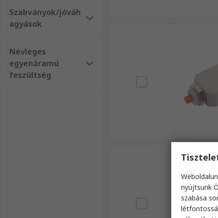
Szabványok/jóváh
agyások
Névleges
egyenáramú
feszültség
Tisztel
Weboldalun
nyújtsunk Ö
szabása sor
létfontossá