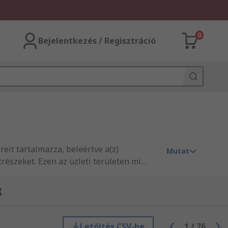
0
Bejelentkezés / Regisztráció
eit tartalmazza, beleértve a(z)
Mutat
részeket. Ezen az üzleti területen mi
. Továbbá az iparág által jóváhagyott
szintű kiszállítást, termékminőséget és
k
Letöltés CSV-be
1
/
76