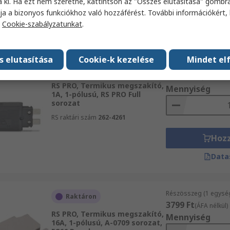
a ki. Ha ezt nem szeretné, kattintson az "Összes elutasítása" gombra
Hoz
ja a bizonyos funkciókhoz való hozzáférést. További információkért, 
a
Cookie-szabályzatunkat
.
Data
s elutasítása
Cookie-k kezelése
Mindet el
Részösszeg (1 doboz 
Raktáron
20 385 Ft
(ÁFA nélkü
RS PRO, Termikus megszakító,
Mennyiség
1A, 1-pólusú, RS PRO Full
sorozat
RS raktári szám
262-4261
Hoz
Data
Részösszeg (1 egysé
Raktáron
3799 Ft
(ÁFA nélkül)
RS PRO, Termikus megszakító,
Mennyiség
16A, 1-pólusú, A-0709 sorozat,