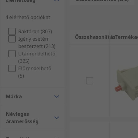
Elérhetőség
4 elérhető opciókat
Raktáron (807)
Összehasonlítás
Terméka
Igény esetén
beszerzett (213)
Utánrendelhető
(325)
Előrendelhető
(5)
Márka
Névleges
áramerősség