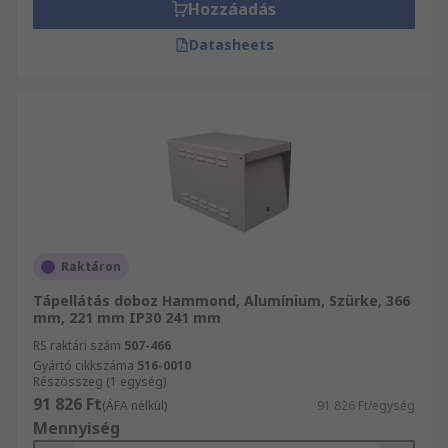
Hozzáadás
Datasheets
Raktáron
Tápellátás doboz Hammond, Alumínium, Szürke, 366
mm, 221 mm IP30 241 mm
RS raktári szám
507-466
Gyártó cikkszáma
516-0010
Részösszeg (1 egység)
91 826 Ft
(ÁFA nélkül)
91 826 Ft/egység
Mennyiség