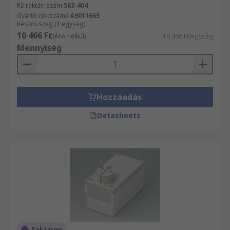
RS raktári szám
583-404
Gyártó cikkszáma
A9011665
Részösszeg (1 egység)
10 466 Ft
(ÁFA nélkül)
10 466 Ft/egység
Mennyiség
Hozzáadás
Datasheets
Raktáron