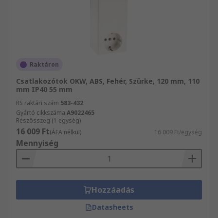
Raktáron
Csatlakozótok OKW, ABS, Fehér, Szürke, 120 mm, 110
mm IP40 55 mm
RS raktári szám
583-432
Gyártó cikkszáma
A9022465
Részösszeg (1 egység)
16 009 Ft
(ÁFA nélkül)
16 009 Ft/egység
Mennyiség
Hozzáadás
Datasheets