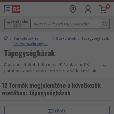
0
Gyártói szám
/
Burkolatok és
/
Burkolatok
/
Tápegységházak
szerverszekrények
Tápegységházak
A piacon eltöltött több mint 70 év alatt az RS
páratlan tapasztalatra tett szert a vállalkozások
nélkülözhetetlen alkatrész- és
tartozékellátásában, mint Tokok, tárolás és
12 Termék megjelenítése a következők
anyagmozgatás forgalmazásában. Világszerte
esetében: Tápegységházak
támogatjuk a mérnököket Tápegységházak és
más Burkolatok fogalmazásával, több mint 160
ország vásárlói számára, akik mind tudják, hogy
Szűrés
megbízhatnak termékeink minőségében és