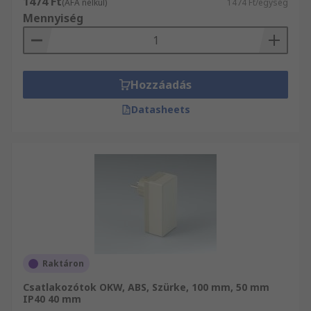
1474 Ft
(ÁFA nélkül)
1474 Ft/egység
Mennyiség
Hozzáadás
Datasheets
Raktáron
Csatlakozótok OKW, ABS, Szürke, 100 mm, 50 mm
IP40 40 mm