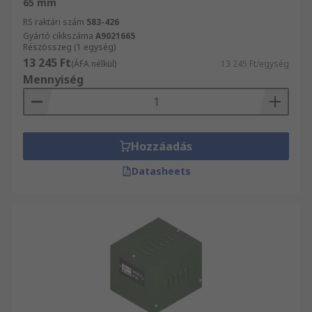
65 mm
RS raktári szám
583-426
Gyártó cikkszáma
A9021665
Részösszeg (1 egység)
13 245 Ft
(ÁFA nélkül)
13 245 Ft/egység
Mennyiség
Hozzáadás
Datasheets