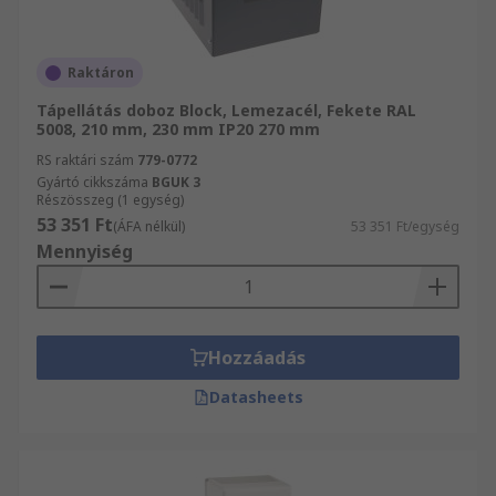
Raktáron
Tápellátás doboz Block, Lemezacél, Fekete RAL
5008, 210 mm, 230 mm IP20 270 mm
RS raktári szám
779-0772
Gyártó cikkszáma
BGUK 3
Részösszeg (1 egység)
53 351 Ft
(ÁFA nélkül)
53 351 Ft/egység
Mennyiség
Hozzáadás
Datasheets