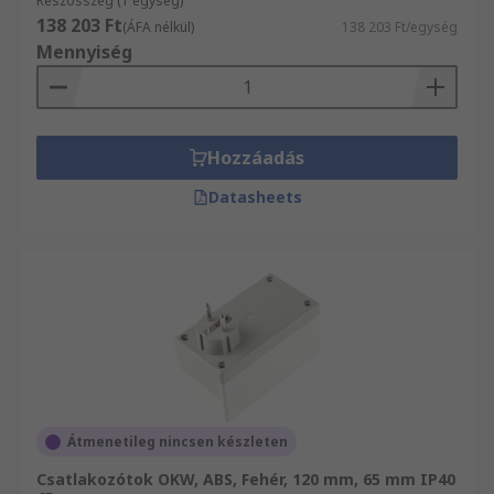
Részösszeg (1 egység)
138 203 Ft
(ÁFA nélkül)
138 203 Ft/egység
Mennyiség
Hozzáadás
Datasheets
Átmenetileg nincsen készleten
Csatlakozótok OKW, ABS, Fehér, 120 mm, 65 mm IP40