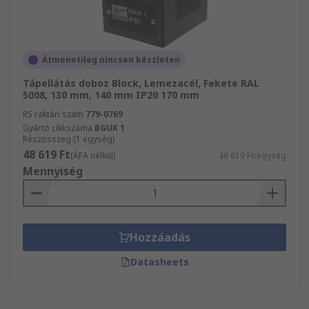
Átmenetileg nincsen készleten
Tápellátás doboz Block, Lemezacél, Fekete RAL
5008, 130 mm, 140 mm IP20 170 mm
RS raktári szám
779-0769
Gyártó cikkszáma
BGUK 1
Részösszeg (1 egység)
48 619 Ft
(ÁFA nélkül)
48 619 Ft/egység
Mennyiség
Hozzáadás
Datasheets