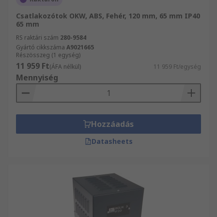
Csatlakozótok OKW, ABS, Fehér, 120 mm, 65 mm IP40
65 mm
RS raktári szám
280-9584
Gyártó cikkszáma
A9021665
Részösszeg (1 egység)
11 959 Ft
(ÁFA nélkül)
11 959 Ft/egység
Mennyiség
Hozzáadás
Datasheets