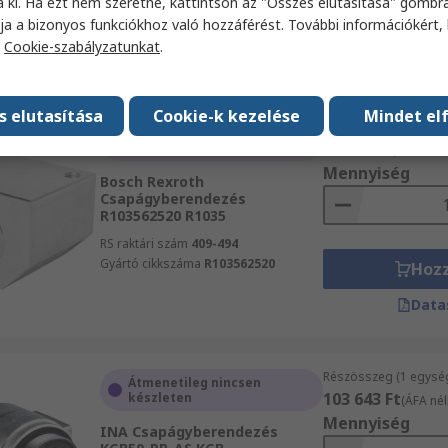
a ki. Ha ezt nem szeretné, kattintson az "Összes elutasítása" gombra
Hoz
ja a bizonyos funkciókhoz való hozzáférést. További információkért, 
a
Cookie-szabályzatunkat
.
Data
s elutasítása
Cookie-k kezelése
Mindet el
Részösszeg (1 egysé
Átmenetileg nincsen
61 376 Ft
készleten
(ÁFA nélkü
Mennyiség
Bosch Rexroth
Csapágyberendezés
R103562520 R1035
RS raktári szám
409-494
Gyártó cikkszáma
R103562520
Hoz
Data
Részösszeg (1 egysé
Átmenetileg nincsen
103 643 Ft
készleten
(ÁFA nél
Mennyiség
INA Csapágyberendezés