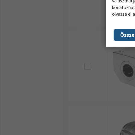
választhatj
korlátozhat
olvassa el 
Össze