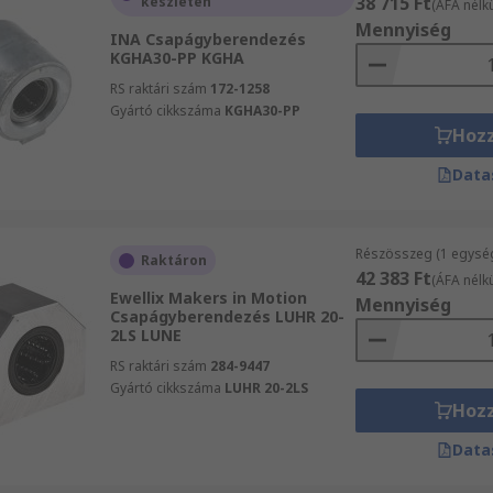
38 715 Ft
készleten
(ÁFA nélkü
Mennyiség
INA Csapágyberendezés
KGHA30-PP KGHA
RS raktári szám
172-1258
Gyártó cikkszáma
KGHA30-PP
Hoz
Data
Részösszeg (1 egysé
Raktáron
42 383 Ft
(ÁFA nélkü
Ewellix Makers in Motion
Mennyiség
Csapágyberendezés LUHR 20-
2LS LUNE
RS raktári szám
284-9447
Gyártó cikkszáma
LUHR 20-2LS
Hoz
Data