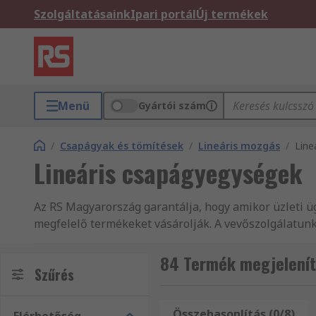
Szolgáltatásaink
Ipari portál
Új termékek
Menü
Gyártói szám
/
Csapágyak és tömítések
/
Lineáris mozgás
/
Line
Lineáris csapágyegységek
Az RS Magyarország garantálja, hogy amikor üzleti 
megfelelő termékeket vásárolják. A vevőszolgálatun
csapágyegységek és kiegészítő alkatrészeink és egyéb 
terméktartománya az üzletág legkörültekintőbben kés
84 Termék megjelenít
Szűrés
golyóscsapágyak – csapágyegységek és kiegészítő te
terméktartományunk szélesebb választékát, és számos
termékeket tart raktáron. A teljes Gépészeti termékek
Összehasonlítás (0/8)