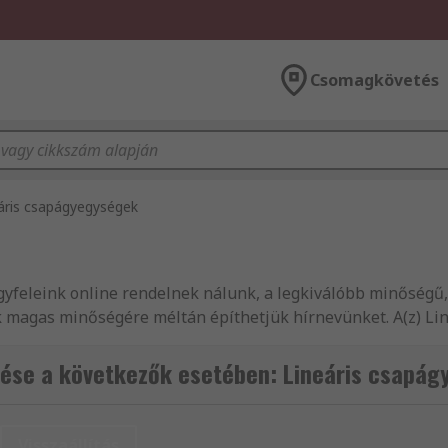
Csomagkövetés
áris csapágyegységek
ügyfeleink online rendelnek nálunk, a legkiválóbb minőség
k magas minőségére méltán építhetjük hírnevünket. A(z) Li
Erőátviteli - Lineáris csapágyak, házak, tömbök és kiegészí
zletezett termékvonalai. Nagy hatékonyságú kiszállítási sz
ése a következők esetében: Lineáris csapá
rmékei akkor jutnak el Önhöz, amikor szüksége van rájuk. 
 különféle Lineáris golyóscsapágyak – csapágyegységek és 
 és eszközök termékvonalakért beleértve a(z) Erőátviteli és
Visszaállítás