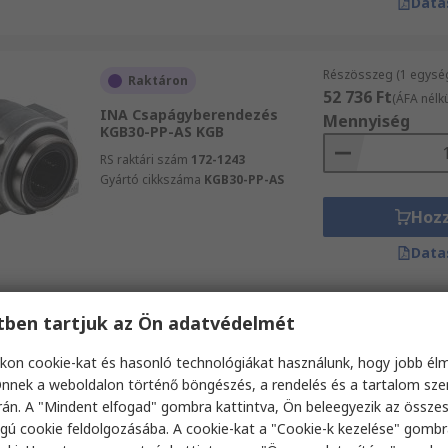
Data
Részösszeg (1 egysé
Raktáron
52 736 Ft
(ÁFA nélkü
INA Csapágyberendezés
Mennyiség
KGB30-PP-AS KGB
RS raktári szám
172-1243
Gyártó cikkszáma
KGB30-PP-AS
Hoz
Data
etben tartjuk az Ön adatvédelmét
Részösszeg (1 egysé
Átmenetileg nincsen
124 958 Ft
készleten
(ÁFA nél
kon cookie-kat és hasonló technológiákat használunk, hogy jobb él
Mennyiség
INA Csapágyberendezés
nnek a weboldalon történő böngészés, a rendelés és a tartalom sz
KGBA50-PP-AS KGBA
án. A "Mindent elfogad" gombra kattintva, Ön beleegyezik az össze
RS raktári szám
172-1252
gú cookie feldolgozásába. A cookie-kat a "Cookie-k kezelése" gombr
Gyártó cikkszáma
KGBA50-PP-AS