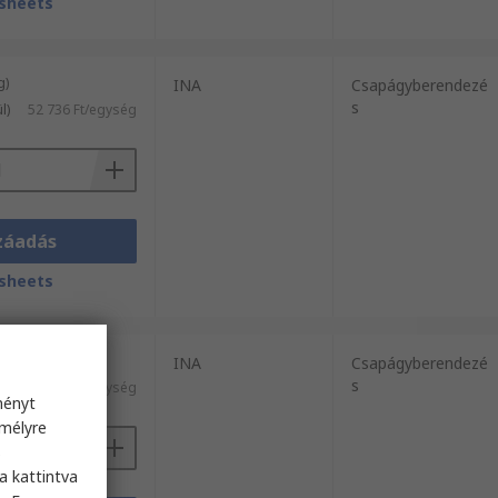
sheets
g)
INA
Csapágyberendezé
s
l)
52 736 Ft/egység
záadás
sheets
g)
INA
Csapágyberendezé
s
kül)
124 958 Ft/egység
ményt
emélyre
s
a kattintva