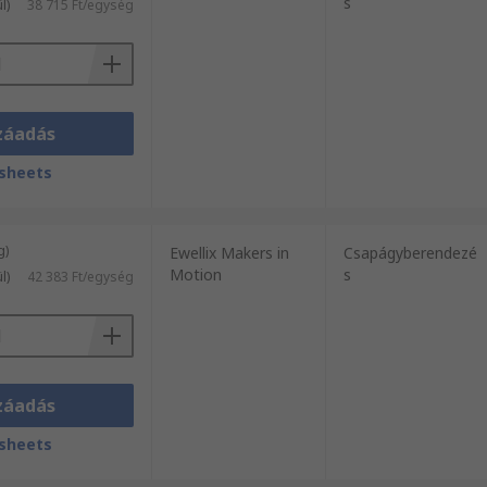
s
l)
38 715 Ft/egység
záadás
sheets
g)
Ewellix Makers in
Csapágyberendezé
Motion
s
l)
42 383 Ft/egység
záadás
sheets