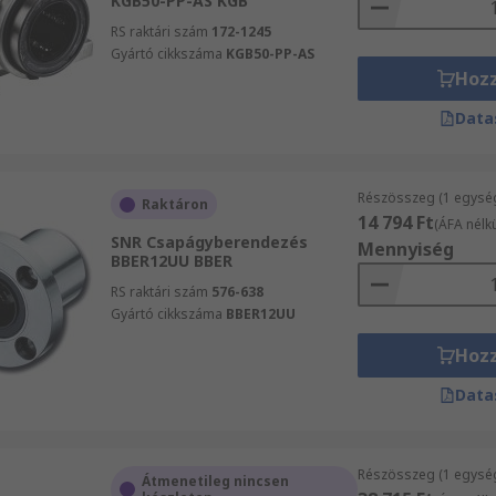
KGB50-PP-AS KGB
RS raktári szám
172-1245
Gyártó cikkszáma
KGB50-PP-AS
Hoz
Data
Részösszeg (1 egysé
Raktáron
14 794 Ft
(ÁFA nélkü
SNR Csapágyberendezés
Mennyiség
BBER12UU BBER
RS raktári szám
576-638
Gyártó cikkszáma
BBER12UU
Hoz
Data
Részösszeg (1 egysé
Átmenetileg nincsen