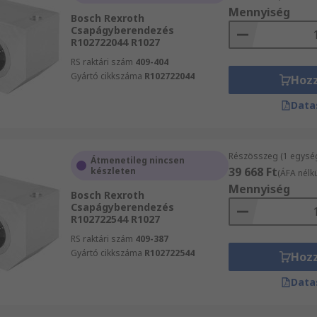
Mennyiség
Bosch Rexroth
Csapágyberendezés
R102722044 R1027
RS raktári szám
409-404
Gyártó cikkszáma
R102722044
Hoz
Data
Részösszeg (1 egysé
Átmenetileg nincsen
39 668 Ft
készleten
(ÁFA nélkü
Mennyiség
Bosch Rexroth
Csapágyberendezés
R102722544 R1027
RS raktári szám
409-387
Gyártó cikkszáma
R102722544
Hoz
Data