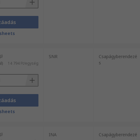
záadás
sheets
g)
SNR
Csapágyberendezé
s
l)
14 794 Ft/egység
záadás
sheets
g)
INA
Csapágyberendezé