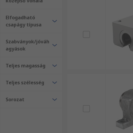
középső vonala
Elfogadható
csapágy típusa
Szabványok/jóváh
agyások
Teljes magasság
Teljes szélesség
Sorozat