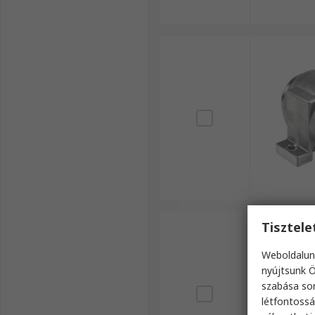
Tisztel
Weboldalun
nyújtsunk Ö
szabása sor
létfontossá