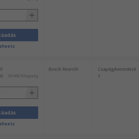
záadás
sheets
g)
Bosch Rexroth
Csapágyberendezé
s
l)
39 668 Ft/egység
záadás
sheets