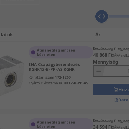
rűen böngéssze a webhelyünket. Amennyiben műszaki tanács
ívesen állnak az Ön rendelkezésére. Természetesen nálunk e
bványait alkalmazza, ami azt jelenti, hogy egy Lineáris g
gre tegyen szert, és biztosítjuk az Ön számára mindazokat 
 csak szüksége lehet. Ügyfeleink élvezni fogják a másnapi 
datok
Ár
 csapágyegységek és kiegészítő árucikkeket rendelnek. Arr
ermékeink megfeleljenek a legmagasabb szintű minőségi é
Részösszeg (1 egysé
Átmenetileg nincsen
online vásárol. Nemcsak az összes Erőátviteli - Lineáris c
40 868 Ft
készleten
(ÁFA nélkü
 mérnökök támogatást nyújtanak azzal, hogy információkat s
Mennyiség
INA Csapágyberendezés
KGHK12-B-PP-AS KGHK
RS raktári szám
172-1260
Gyártó cikkszáma
KGHK12-B-PP-AS
Hoz
Data
Részösszeg (1 egysé
Átmenetileg nincsen
34 594 Ft
készleten
(ÁFA nélkü