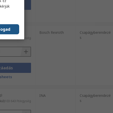
. Ez
záadás
kérjük
sheets
fogad
g)
Bosch Rexroth
Csapágyberendezé
s
l)
61 376 Ft/egység
záadás
sheets
g)
INA
Csapágyberendezé
s
kül)
103 643 Ft/egység