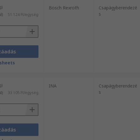
g)
Bosch Rexroth
Csapágyberendezé
s
l)
51 124 Ft/egység
záadás
sheets
g)
INA
Csapágyberendezé
s
l)
33 105 Ft/egység
záadás