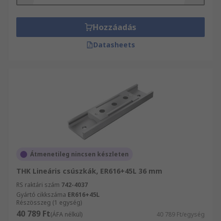
előnyeiből. Vásárlóink számíthatnak arra, hogy a
műszaki támogatást tapasztalt Erőátviteli
mérnököktől kapják. A(z) Lineáris szánok –
Hozzáadás
szerelvények és kiegészítő, kivételével további
Datasheets
termékeket rendelhet a(z) Gépészeti termékek és
eszközök termékvonalunkból. Az RS Gépészeti
termékek és eszközök termékvonala magába
foglalja a(z) Erőátviteli és a(z) Erőátviteli
termékeket, amelyek készen állnak a 24 órán
belüli kiszállításra. Bármilyen, termékeket illető
kérdésével kérjük, forduljon
ügyfélszolgálatunkhoz a 06 1 408 8371-es
telefonszámon.
Átmenetileg nincsen készleten
THK Lineáris csúszkák, ER616+45L 36 mm
RS raktári szám
742-4037
Gyártó cikkszáma
ER616+45L
Részösszeg (1 egység)
40 789 Ft
(ÁFA nélkül)
40 789 Ft/egység