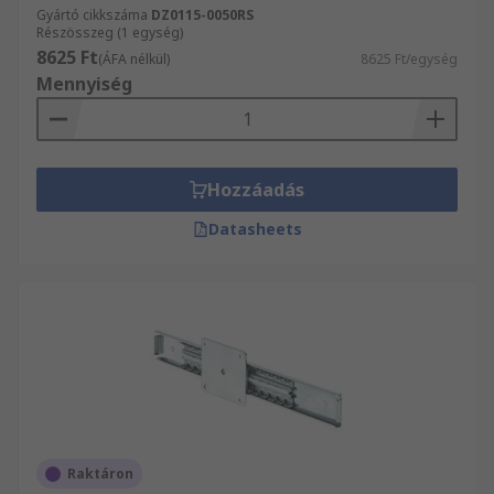
Gyártó cikkszáma
DZ0115-0050RS
Részösszeg (1 egység)
8625 Ft
(ÁFA nélkül)
8625 Ft/egység
Mennyiség
Hozzáadás
Datasheets
Raktáron