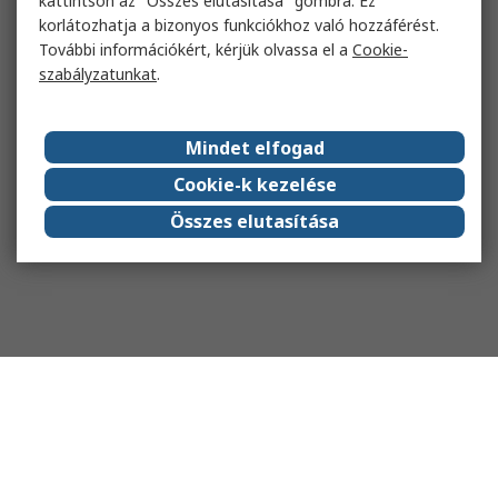
kattintson az "Összes elutasítása" gombra. Ez
korlátozhatja a bizonyos funkciókhoz való hozzáférést.
További információkért, kérjük olvassa el a
Cookie-
szabályzatunkat
.
Mindet elfogad
Cookie-k kezelése
Összes elutasítása