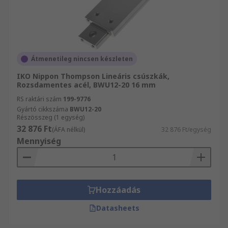
Átmenetileg nincsen készleten
IKO Nippon Thompson Lineáris csúszkák,
Rozsdamentes acél, BWU12-20 16 mm
RS raktári szám
199-9776
Gyártó cikkszáma
BWU12-20
Részösszeg (1 egység)
32 876 Ft
(ÁFA nélkül)
32 876 Ft/egység
Mennyiség
Hozzáadás
Datasheets