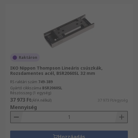
Raktáron
IKO Nippon Thompson Lineáris csúszkák,
Rozsdamentes acél, BSR2060SL 32 mm
RS raktári szám
749-389
Gyártó cikkszáma
BSR2060SL
Részösszeg (1 egység)
37 973 Ft
(ÁFA nélkül)
37 973 Ft/egység
Mennyiség
Hozzáadás