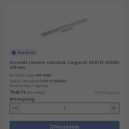
Raktáron
Accuride Lineáris csúszkák, Lágyacél, DZ0115-0030RS
226 mm
RS raktári szám
699-8489
Gyártó cikkszáma
DZ0115-0030RS
Részösszeg (1 egység)
7646 Ft
(ÁFA nélkül)
7646 Ft/egység
Mennyiség
Hozzáadás