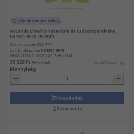
Jelenleg nem elérhet_
Accuride Lineáris vezetősín és csúszószerelvény,
DS4501-0070 700 mm
RS raktári szám
655-711
Gyártó cikkszáma
DS4501-0070
Részösszeg (1 csomag / 10 egység)
36 528 Ft
(ÁFA nélkül)
36 528 Ft/csomag
Mennyiség
Hozzáadás
Datasheets