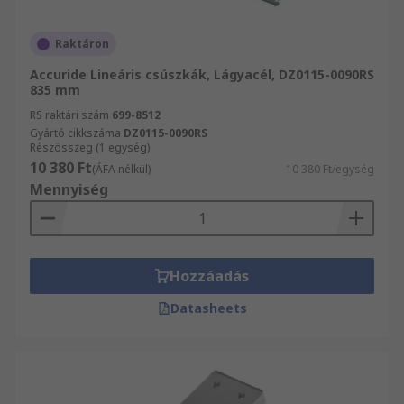
Raktáron
Accuride Lineáris csúszkák, Lágyacél, DZ0115-0090RS
835 mm
RS raktári szám
699-8512
Gyártó cikkszáma
DZ0115-0090RS
Részösszeg (1 egység)
10 380 Ft
(ÁFA nélkül)
10 380 Ft/egység
Mennyiség
Hozzáadás
Datasheets