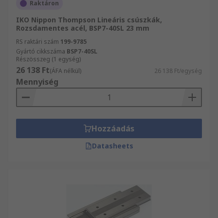
Raktáron
IKO Nippon Thompson Lineáris csúszkák,
Rozsdamentes acél, BSP7-40SL 23 mm
RS raktári szám
199-9785
Gyártó cikkszáma
BSP7-40SL
Részösszeg (1 egység)
26 138 Ft
(ÁFA nélkül)
26 138 Ft/egység
Mennyiség
Hozzáadás
Datasheets