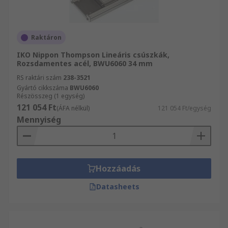
Raktáron
IKO Nippon Thompson Lineáris csúszkák,
Rozsdamentes acél, BWU6060 34 mm
RS raktári szám
238-3521
Gyártó cikkszáma
BWU6060
Részösszeg (1 egység)
121 054 Ft
(ÁFA nélkül)
121 054 Ft/egység
Mennyiség
Hozzáadás
Datasheets