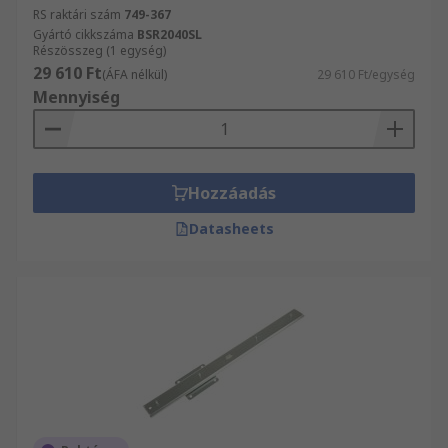
RS raktári szám
749-367
Gyártó cikkszáma
BSR2040SL
Részösszeg (1 egység)
29 610 Ft
(ÁFA nélkül)
29 610 Ft/egység
Mennyiség
Hozzáadás
Datasheets