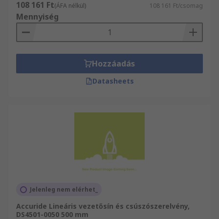
108 161 Ft
(ÁFA nélkül)
108 161 Ft/csomag
Mennyiség
Hozzáadás
Datasheets
Jelenleg nem elérhet_
Accuride Lineáris vezetősín és csúszószerelvény,
DS4501-0050 500 mm