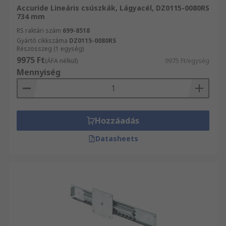
Accuride Lineáris csúszkák, Lágyacél, DZ0115-0080RS
734 mm
RS raktári szám
699-8518
Gyártó cikkszáma
DZ0115-0080RS
Részösszeg (1 egység)
9975 Ft
(ÁFA nélkül)
9975 Ft/egység
Mennyiség
Hozzáadás
Datasheets