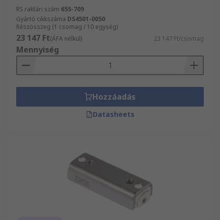
RS raktári szám
655-709
Gyártó cikkszáma
DS4501-0050
Részösszeg (1 csomag / 10 egység)
23 147 Ft
(ÁFA nélkül)
23 147 Ft/csomag
Mennyiség
Hozzáadás
Datasheets