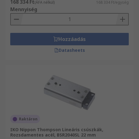
168 334 Ft
(ÁFA nélkül)
168 334 Ft/egység
Mennyiség
Hozzáadás
Datasheets
Raktáron
IKO Nippon Thompson Lineáris csúszkák,
Rozsdamentes acél, BSR2040SL 22 mm