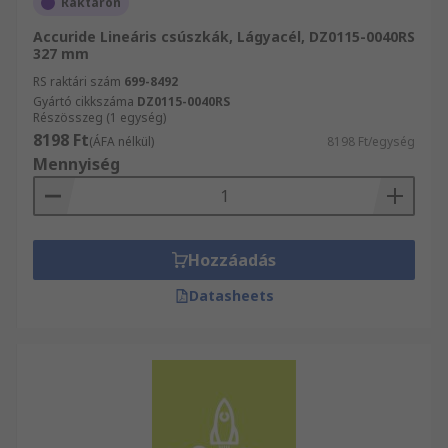
Raktáron
Accuride Lineáris csúszkák, Lágyacél, DZ0115-0040RS
327 mm
RS raktári szám
699-8492
Gyártó cikkszáma
DZ0115-0040RS
Részösszeg (1 egység)
8198 Ft
(ÁFA nélkül)
8198 Ft/egység
Mennyiség
Hozzáadás
Datasheets