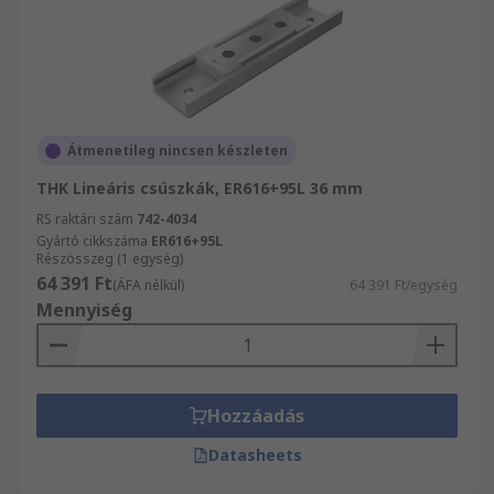
Átmenetileg nincsen készleten
THK Lineáris csúszkák, ER616+95L 36 mm
RS raktári szám
742-4034
Gyártó cikkszáma
ER616+95L
Részösszeg (1 egység)
64 391 Ft
(ÁFA nélkül)
64 391 Ft/egység
Mennyiség
Hozzáadás
Datasheets