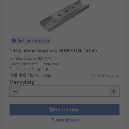
Gyártói raktáron
THK Lineáris csúszkák, ER920+110L 46 mm
RS raktári szám
742-4040
Gyártó cikkszáma
ER920+110L
Részösszeg (1 egység)
108 405 Ft
(ÁFA nélkül)
108 405 Ft/egység
Mennyiség
Hozzáadás
Datasheets