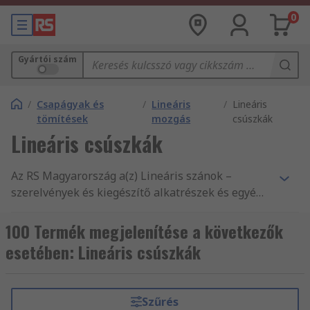
0
Gyártói szám
/
Csapágyak és
/
Lineáris
/
Lineáris
tömítések
mozgás
csúszkák
Lineáris csúszkák
Az RS Magyarország a(z) Lineáris szánok –
szerelvények és kiegészítő alkatrészek és egyéb
elektronikai tartozékok és kellékek legnagyobb
terméktartományát kínálja. Versenyképes árak,
100 Termék megjelenítése a következők
az iparág által jóváhagyott termékek, illetve
esetében: Lineáris csúszkák
vevőszolgálatunk kitűnő minősége az, amivel
folyamatosan alátámasztjuk hírnevünket. Nem
csoda, hogy világszerte ismertek vagyunk, és mi
Szűrés
kerülünk szóba, amikor vállalatok Lineáris