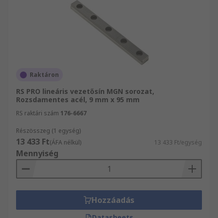
Raktáron
RS PRO lineáris vezetősín MGN sorozat,
Rozsdamentes acél, 9 mm x 95 mm
RS raktári szám
176-6667
Részösszeg (1 egység)
13 433 Ft
(ÁFA nélkül)
13 433 Ft/egység
Mennyiség
Hozzáadás
Datasheets