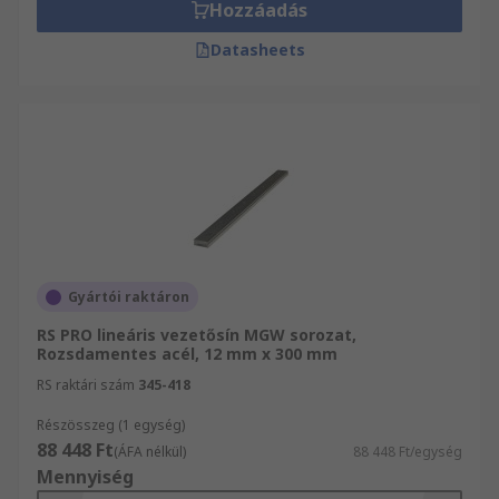
Hozzáadás
Datasheets
Gyártói raktáron
RS PRO lineáris vezetősín MGW sorozat,
Rozsdamentes acél, 12 mm x 300 mm
RS raktári szám
345-418
Részösszeg (1 egység)
88 448 Ft
(ÁFA nélkül)
88 448 Ft/egység
Mennyiség