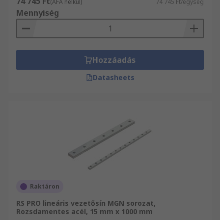
74 745 Ft
(ÁFA nélkül)
74 745 Ft/egység
Mennyiség
Hozzáadás
Datasheets
Raktáron
RS PRO lineáris vezetősín MGN sorozat,
Rozsdamentes acél, 15 mm x 1000 mm