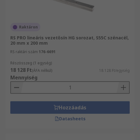
Raktáron
RS PRO lineáris vezetősín HG sorozat, S55C szénacél,
20 mm x 200 mm
RS raktári szám
176-6691
Részösszeg (1 egység)
18 128 Ft
(ÁFA nélkül)
18 128 Ft/egység
Mennyiség
Hozzáadás
Datasheets