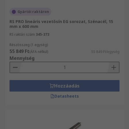
Gyártói raktáron
RS PRO lineáris vezetősín EG sorozat, Szénacél, 15
mm x 600 mm
RS raktári szám
345-373
Részösszeg (1 egység)
55 849 Ft
(ÁFA nélkül)
55 849 Ft/egység
Mennyiség
Hozzáadás
Datasheets