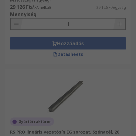
Részösszeg (1 egység)
29 126 Ft
(ÁFA nélkül)
29 126 Ft/egység
Mennyiség
Hozzáadás
Datasheets
Gyártói raktáron
RS PRO lineáris vezetősín EG sorozat, Szénacél, 20