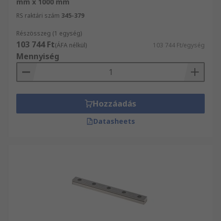
mm x 1000 mm
RS raktári szám
345-379
Részösszeg (1 egység)
103 744 Ft
(ÁFA nélkül)
103 744 Ft/egység
Mennyiség
Hozzáadás
Datasheets