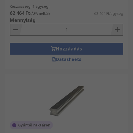
Részösszeg (1 egység)
62 464 Ft
(ÁFA nélkül)
62 464 Ft/egység
Mennyiség
Hozzáadás
Datasheets
Gyártói raktáron