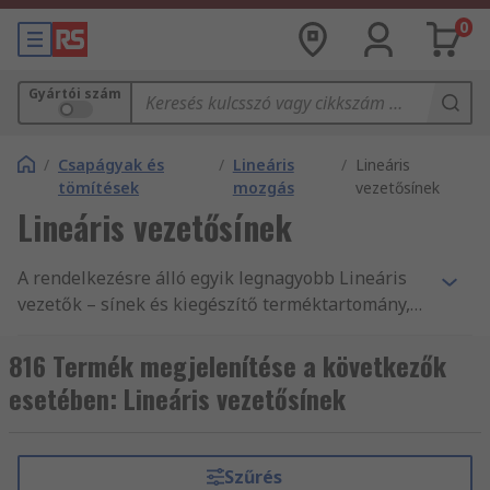
0
Gyártói szám
/
Csapágyak és
/
Lineáris
/
Lineáris
tömítések
mozgás
vezetősínek
Lineáris vezetősínek
A rendelkezésre álló egyik legnagyobb Lineáris
vezetők – sínek és kiegészítő terméktartomány,
a(z) Erőátviteli alkatrészek, illetve tartozékok
ezreinek másnapi kiszállítása, és termékeink,
816 Termék megjelenítése a következők
valamint szolgáltatásaink magas minősége mind
esetében: Lineáris vezetősínek
indok arra, hogy vevőink világszerte 160
országból vásárolnak online az RS-től. Az RS a
Gépészeti termékek és eszközök
Szűrés
terméktartományunk szélesebb választékát, és