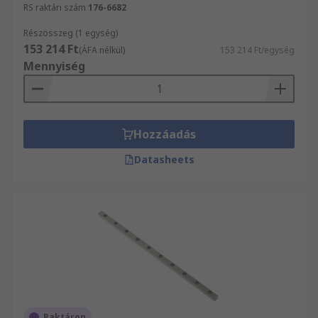
RS raktári szám
176-6682
Részösszeg (1 egység)
153 214 Ft
(ÁFA nélkül)
153 214 Ft/egység
Mennyiség
Hozzáadás
Datasheets
Raktáron