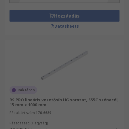
szerint, amely megjeleníti a termékeket a
termékvonal csúcsától az egyszerűbb, azonban
működőképes mindennapi alkatrészekig az RS
Hozzáadás
termékvonalából. Mint a(z) Gépészeti termékek
Datasheets
és eszközök legnagyobb disztribútorának
Európában, minden Lineáris vezetők – sínek és
kiegészítő termékeinket az iparág
legmegbízhatóbb beszállítóitól szerezzük be,
vagy közvetlenül az RS gyártja azokat. A vásárlói
elégedettség nálunk óriási fontosságú, és ahol
lehetséges biztosítjuk az Ön számára, hogy
Lineáris vezetők – sínek és kiegészítő
megrendelése már másnap eljusson Önhöz.
Raktáron
RS PRO lineáris vezetősín HG sorozat, S55C szénacél,
15 mm x 1000 mm
RS raktári szám
176-6689
Részösszeg (1 egység)