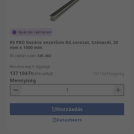
Gyártói raktáron
RS PRO lineáris vezetősín RG sorozat, Szénacél, 20
mm x 1000 mm
RS raktári szám
345-462
Részösszeg (1 egység)
137 104 Ft
(ÁFA nélkül)
137 104 Ft/egység
Mennyiség
Hozzáadás
Datasheets