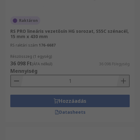
Raktáron
RS PRO lineáris vezetősín HG sorozat, S55C szénacél,
15 mm x 430 mm
RS raktári szám
176-6687
Részösszeg (1 egység)
36 098 Ft
(ÁFA nélkül)
36 098 Ft/egység
Mennyiség
Hozzáadás
Datasheets