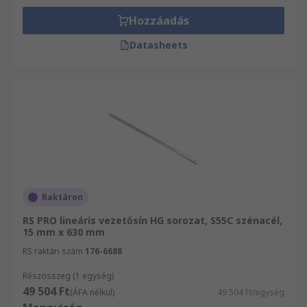
Hozzáadás
Datasheets
Raktáron
RS PRO lineáris vezetősín HG sorozat, S55C szénacél,
15 mm x 630 mm
RS raktári szám
176-6688
Részösszeg (1 egység)
49 504 Ft
(ÁFA nélkül)
49 504 Ft/egység