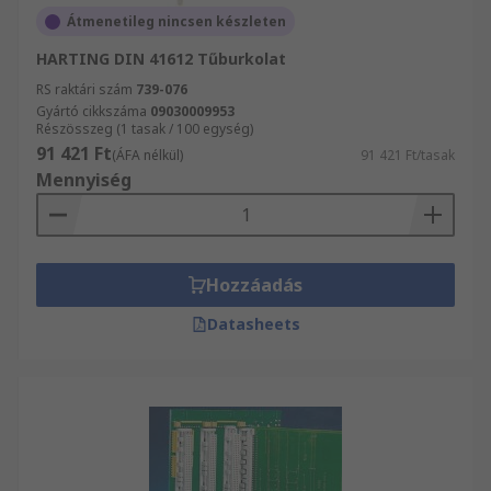
Átmenetileg nincsen készleten
HARTING DIN 41612 Tűburkolat
RS raktári szám
739-076
Gyártó cikkszáma
09030009953
Részösszeg (1 tasak / 100 egység)
91 421 Ft
(ÁFA nélkül)
91 421 Ft/tasak
Mennyiség
Hozzáadás
Datasheets