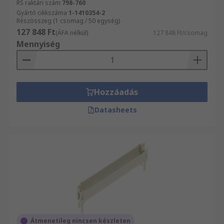
RS raktári szám
798-760
Gyártó cikkszáma
1-1410354-2
Részösszeg (1 csomag / 50 egység)
127 848 Ft
(ÁFA nélkül)
127 848 Ft/csomag
Mennyiség
Hozzáadás
Datasheets
Átmenetileg nincsen készleten