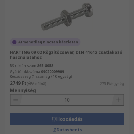
Átmenetileg nincsen készleten
HARTING 09 02 Rögzítőcsavar, DIN 41612 csatlakozó
használatához
RS raktári szám
865-8058
Gyártó cikkszáma
09020009909
Részösszeg (1 csomag / 10 egység)
2749 Ft
(ÁFA nélkül)
275 Ft/egység
Mennyiség
Hozzáadás
Datasheets