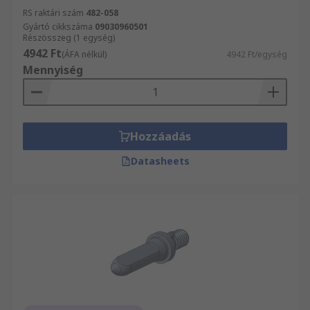
RS raktári szám
482-058
Gyártó cikkszáma
09030960501
Részösszeg (1 egység)
4942 Ft
(ÁFA nélkül)
4942 Ft/egység
Mennyiség
Hozzáadás
Datasheets