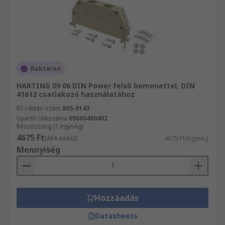
Raktáron
HARTING 09 06 DIN Power felső bemenettel, DIN
41612 csatlakozó használatához
RS raktári szám
865-8143
Gyártó cikkszáma
09060480402
Részösszeg (1 egység)
4675 Ft
(ÁFA nélkül)
4675 Ft/egység
Mennyiség
Hozzáadás
Datasheets