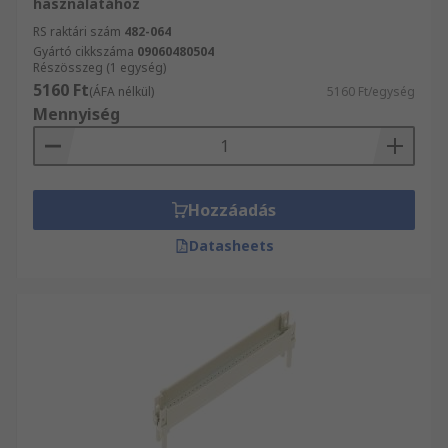
használatához
RS raktári szám
482-064
Gyártó cikkszáma
09060480504
Részösszeg (1 egység)
5160 Ft
(ÁFA nélkül)
5160 Ft/egység
Mennyiség
Hozzáadás
Datasheets