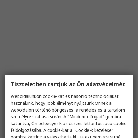
Tiszteletben tartjuk az Ön adatvédelmét
Weboldalunkon cookie-kat és hasonló technológiákat
használunk, hogy jobb élményt nyújtsunk Önnek a
weboldalon történő böngészés, a rendelés és a tartalom
személyre szabása során. A "Mindent elfogad" gombra
kattintva, Ön beleegyezik az összes létfontosságú cookie
feldolgozásába. A cookie-kat a "Cookie-k kezelése"
gombra kattintva választhatja ki. Ha ezt nem szeretné,