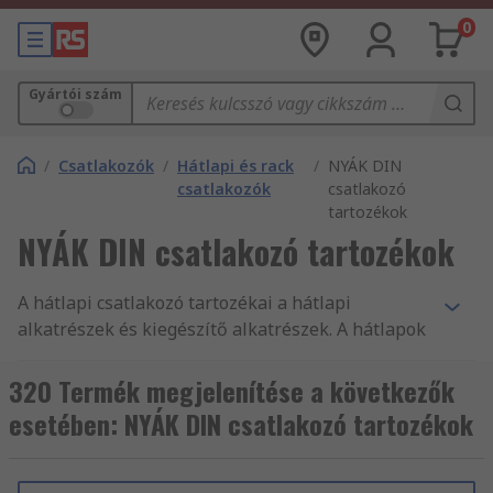
0
Gyártói szám
/
Csatlakozók
/
Hátlapi és rack
/
NYÁK DIN
csatlakozók
csatlakozó
tartozékok
NYÁK DIN csatlakozó tartozékok
A hátlapi csatlakozó tartozékai a hátlapi
alkatrészek és kiegészítő alkatrészek. A hátlapok
olyan eszközök, amelyek egy számítógép-busz
párhuzamos létrehozására szolgáló hátlapi
320 Termék megjelenítése a következők
csatlakozóból állnak. Minden
esetében: NYÁK DIN csatlakozó tartozékok
csatlakozóérintkező az összes többi csatlakozó
megfelelő érintkezőjéhez kapcsolódik. Általában
több nyomtatott áramköri lap csatlakoztatására