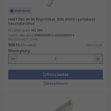
Raktáron
HARTING 09 06 Rögzítőkar, DIN 41612 csatlakozó
használatához
RS raktári szám
482-086
Gyártó cikkszáma
09060009913+09060009919
Részösszeg (1 szett)
986 Ft
(ÁFA nélkül)
986 Ft/szett
Mennyiség
Hozzáadás
Datasheets