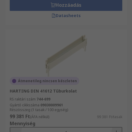
Hozzáadás
Datasheets
Átmenetileg nincsen készleten
HARTING DIN 41612 Tűburkolat
RS raktári szám
744-699
Gyártó cikkszáma
09030009961
Részösszeg (1 tasak / 100 egység)
99 381 Ft
(ÁFA nélkül)
99 381 Ft/tasak
Mennyiség