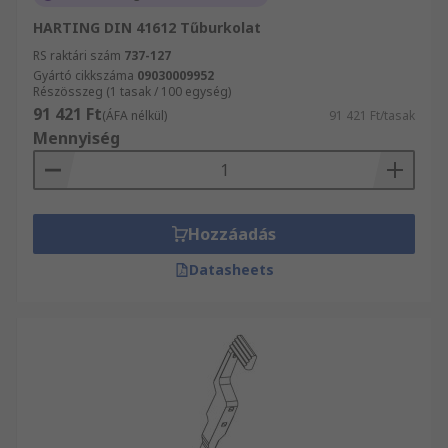
HARTING DIN 41612 Tűburkolat
RS raktári szám
737-127
Gyártó cikkszáma
09030009952
Részösszeg (1 tasak / 100 egység)
91 421 Ft
(ÁFA nélkül)
91 421 Ft/tasak
Mennyiség
Hozzáadás
Datasheets