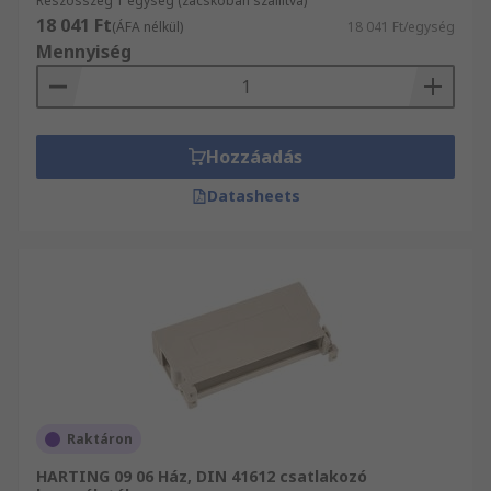
Részösszeg 1 egység (zacskóban szállítva)
18 041 Ft
(ÁFA nélkül)
18 041 Ft/egység
Mennyiség
Hozzáadás
Datasheets
Raktáron
HARTING 09 06 Ház, DIN 41612 csatlakozó