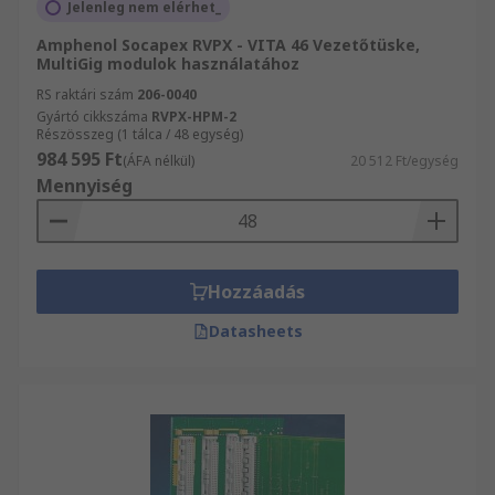
Jelenleg nem elérhet_
Amphenol Socapex RVPX - VITA 46 Vezetőtüske,
MultiGig modulok használatához
RS raktári szám
206-0040
Gyártó cikkszáma
RVPX-HPM-2
Részösszeg (1 tálca / 48 egység)
984 595 Ft
(ÁFA nélkül)
20 512 Ft/egység
Mennyiség
Hozzáadás
Datasheets