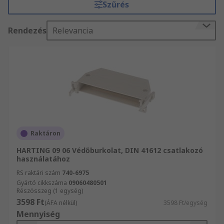
Szűrés
használják őket.
Mire használják a hátlapi csatlakozók
Rendezés
Relevancia
tartozékait?
A hátlap tartozékainak funkciója a tartozék
típusától függ, és mire tervezték őket. Ezek
segíthetnek a hátlap védelmében, telepítés,
vezetésében vagíy csatlakoztatásában.
A hátlapi csatlakozó tartozékainak típusai
Raktáron
HARTING 09 06 Védőburkolat, DIN 41612 csatlakozó
A hátlapi kiegészítők széles választéka áll
használatához
rendelkezésre, de néhány gyakori típusok közé
RS raktári szám
740-6975
tartozik:
Gyártó cikkszáma
09060480501
Részösszeg (1 egység)
3598 Ft
Vezető tartozékok, a telepítés
(ÁFA nélkül)
3598 Ft/egység
Mennyiség
megkönnyítésére szolgál, mivel keretet