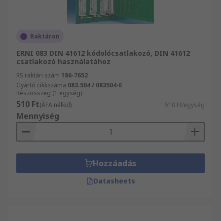
Raktáron
ERNI 083 DIN 41612 kódolócsatlakozó, DIN 41612
csatlakozó használatához
RS raktári szám
186-7652
Gyártó cikkszáma
083.504 / 083504-E
Részösszeg (1 egység)
510 Ft
(ÁFA nélkül)
510 Ft/egység
Mennyiség
Hozzáadás
Datasheets