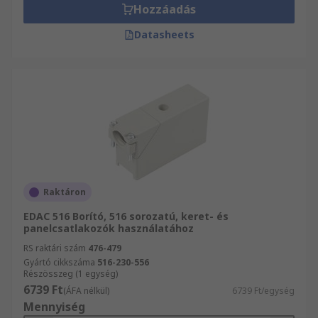
Hozzáadás
Datasheets
Raktáron
EDAC 516 Borító, 516 sorozatú, keret- és
panelcsatlakozók használatához
RS raktári szám
476-479
Gyártó cikkszáma
516-230-556
Részösszeg (1 egység)
6739 Ft
(ÁFA nélkül)
6739 Ft/egység
Mennyiség