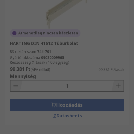
Átmenetileg nincsen készleten
HARTING DIN 41612 Tűburkolat
RS raktári szám
744-701
Gyártó cikkszáma
09030009965
Részösszeg (1 tasak / 100 egység)
99 381 Ft
(ÁFA nélkül)
99 381 Ft/tasak
Mennyiség
Hozzáadás
Datasheets