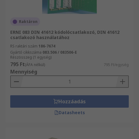
Raktáron
ERNI 083 DIN 41612 kódolócsatlakozó, DIN 41612
csatlakozó használatához
RS raktári szám
186-7674
Gyártó cikkszáma
083.506 / 083506-E
Részösszeg (1 egység)
795 Ft
(ÁFA nélkül)
795 Ft/egység
Mennyiség
Hozzáadás
Datasheets