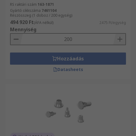
RS raktári szám
163-1871
Gyártó cikkszáma
7461104
Részösszeg (1 doboz / 200 egység)
494 920 Ft
(ÁFA nélkül)
2475 Ft/egység
Mennyiség
Hozzáadás
Datasheets