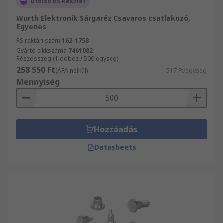
Utolsó RS készlet
Wurth Elektronik Sárgaréz Csavaros csatlakozó,
Egyenes
RS raktári szám
162-1758
Gyártó cikkszáma
7461082
Részösszeg (1 doboz / 500 egység)
258 550 Ft
(ÁFA nélkül)
517 Ft/egység
Mennyiség
Hozzáadás
Datasheets