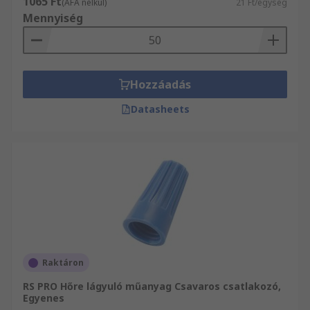
1065 Ft
(ÁFA nélkül)
21 Ft/egység
Mennyiség
Hozzáadás
Datasheets
Raktáron
RS PRO Hőre lágyuló műanyag Csavaros csatlakozó,
Egyenes