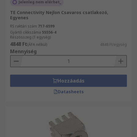
Jelenleg nem elérhet_
TE Connectivity Nejlon Csavaros csatlakozó,
Egyenes
RS raktári szám
717-6599
Gyártó cikkszáma
55556-4
Részösszeg (1 egység)
4848 Ft
(ÁFA nélkül)
4848 Ft/egység
Mennyiség
Hozzáadás
Datasheets