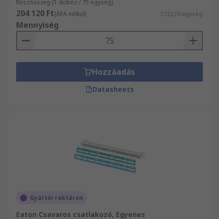
Részösszeg (1 doboz / 75 egység)
204 120 Ft
(ÁFA nélkül)
2722 Ft/egység
Mennyiség
Hozzáadás
Datasheets
Gyártói raktáron
Eaton Csavaros csatlakozó, Egyenes