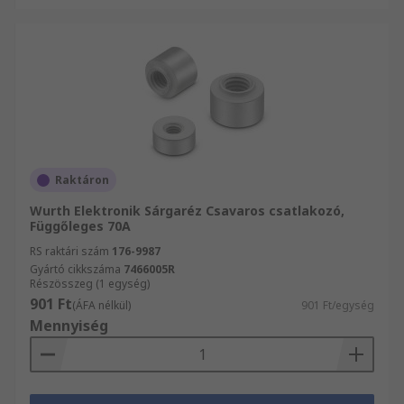
Raktáron
Wurth Elektronik Sárgaréz Csavaros csatlakozó,
Függőleges 70A
RS raktári szám
176-9987
Gyártó cikkszáma
7466005R
Részösszeg (1 egység)
901 Ft
(ÁFA nélkül)
901 Ft/egység
Mennyiség