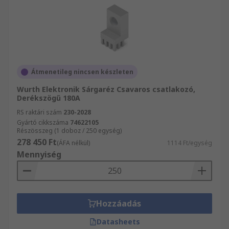
Átmenetileg nincsen készleten
Wurth Elektronik Sárgaréz Csavaros csatlakozó,
Derékszögű 180A
RS raktári szám
230-2028
Gyártó cikkszáma
74622105
Részösszeg (1 doboz / 250 egység)
278 450 Ft
(ÁFA nélkül)
1114 Ft/egység
Mennyiség
Hozzáadás
Datasheets