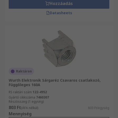
Hozzáadás
Datasheets
Raktáron
Wurth Elektronik Sárgaréz Csavaros csatlakozó,
Függőleges 160A
RS raktári szám
122-4952
Gyártó cikkszáma
7460307
Részösszeg (1 egység)
803 Ft
(ÁFA nélkül)
803 Ft/egység
Mennyiség