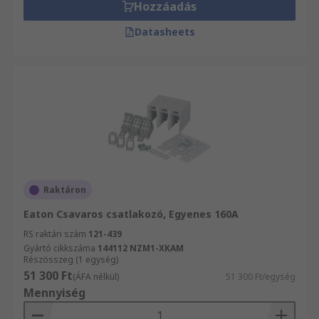
Hozzáadás
Datasheets
Raktáron
Eaton Csavaros csatlakozó, Egyenes 160A
RS raktári szám
121-439
Gyártó cikkszáma
144112 NZM1-XKAM
Részösszeg (1 egység)
51 300 Ft
(ÁFA nélkül)
51 300 Ft/egység
Mennyiség