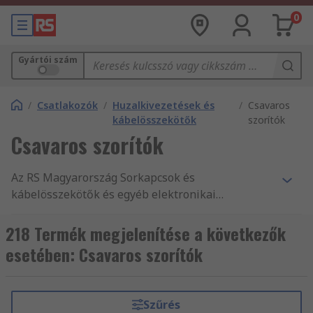
0
Gyártói szám
/
Csatlakozók
/
Huzalkivezetések és
/
Csavaros
kábelösszekötők
szorítók
Csavaros szorítók
Az RS Magyarország Sorkapcsok és
kábelösszekötők és egyéb elektronikai
tartozékok és kellékek legnagyobb
terméktartományát kínálja. Versenyképes árak,
218 Termék megjelenítése a következők
az iparág által jóváhagyott termékek, illetve
esetében: Csavaros szorítók
ügyfélszolgálatunk kitűnő minősége az, amivel
folyamatosan alátámasztjuk hírnevünket.
Webáruházunkban mind Csavaros szorítók,
Szűrés
Krimpelhető zárt végű érintkezők és