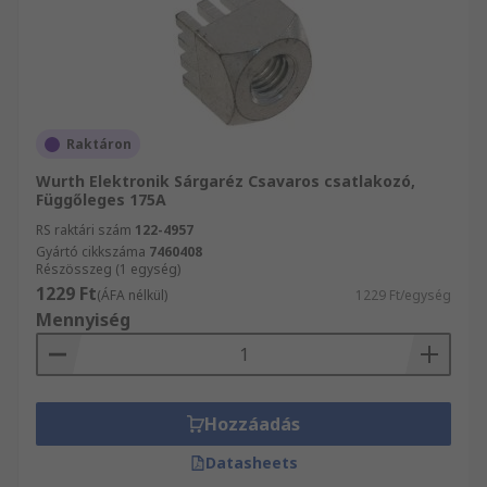
Raktáron
Wurth Elektronik Sárgaréz Csavaros csatlakozó,
Függőleges 175A
RS raktári szám
122-4957
Gyártó cikkszáma
7460408
Részösszeg (1 egység)
1229 Ft
(ÁFA nélkül)
1229 Ft/egység
Mennyiség
Hozzáadás
Datasheets