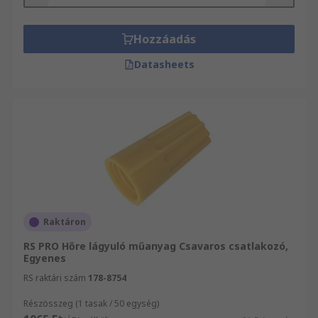
alkatrészek, elektromos készülékek és
csatlakozók, mint pl. Csatlakozók és Sorkapcsok
és kábelösszekötők átfogó kínálatát megtalálja.
Hozzáadás
Amennyiben a termékeket vagy
Datasheets
szolgáltatásainkat illető kérdései vannak,
forduljon bizalommal ügyfélszolgálatunkhoz.
Segítőkész kollégáink örömmel állnak az Ön
rendelkezésére.
Raktáron
RS PRO Hőre lágyuló műanyag Csavaros csatlakozó,
Egyenes
RS raktári szám
178-8754
Részösszeg (1 tasak / 50 egység)