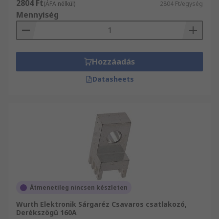
2804 Ft
(ÁFA nélkül)
2804 Ft/egység
Mennyiség
Hozzáadás
Datasheets
Átmenetileg nincsen készleten
Wurth Elektronik Sárgaréz Csavaros csatlakozó,
Derékszögű 160A