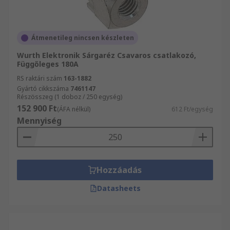
Átmenetileg nincsen készleten
Wurth Elektronik Sárgaréz Csavaros csatlakozó,
Függőleges 180A
RS raktári szám
163-1882
Gyártó cikkszáma
7461147
Részösszeg (1 doboz / 250 egység)
152 900 Ft
(ÁFA nélkül)
612 Ft/egység
Mennyiség
Hozzáadás
Datasheets