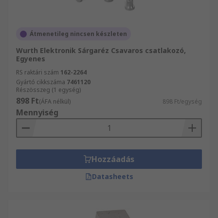
Átmenetileg nincsen készleten
Wurth Elektronik Sárgaréz Csavaros csatlakozó,
Egyenes
RS raktári szám
162-2264
Gyártó cikkszáma
7461120
Részösszeg (1 egység)
898 Ft
(ÁFA nélkül)
898 Ft/egység
Mennyiség
Hozzáadás
Datasheets