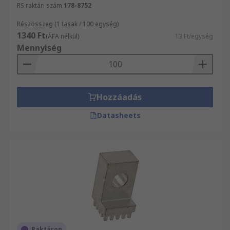
RS raktári szám
178-8752
Részösszeg (1 tasak / 100 egység)
1340 Ft
(ÁFA nélkül)
13 Ft/egység
Mennyiség
Hozzáadás
Datasheets
Raktáron