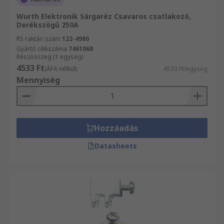
Wurth Elektronik Sárgaréz Csavaros csatlakozó,
Derékszögű 250A
RS raktári szám
122-4980
Gyártó cikkszáma
7461068
Részösszeg (1 egység)
4533 Ft
(ÁFA nélkül)
4533 Ft/egység
Mennyiség
Hozzáadás
Datasheets