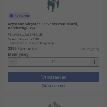
Raktáron
Keystone Sárgaréz Csavaros csatlakozó,
Derékszögű 15A
RS raktári szám
614-2425
Gyártó cikkszáma
7689
Részösszeg (1 tasak / 10 egység)
2396 Ft
(ÁFA nélkül)
240 Ft/egység
Mennyiség
Hozzáadás
Datasheets