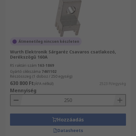
Átmenetileg nincsen készleten
Wurth Elektronik Sárgaréz Csavaros csatlakozó,
Derékszögű 160A
RS raktári szám
163-1869
Gyártó cikkszáma
7461102
Részösszeg (1 doboz / 250 egység)
630 800 Ft
(ÁFA nélkül)
2523 Ft/egység
Mennyiség
Hozzáadás
Datasheets