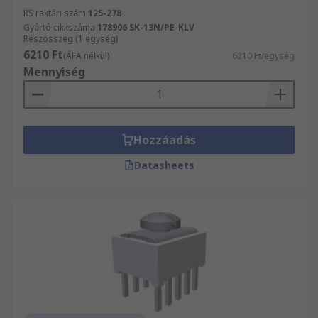
RS raktári szám
125-278
Gyártó cikkszáma
178906 SK-13N/PE-KLV
Részösszeg (1 egység)
6210 Ft
(ÁFA nélkül)
6210 Ft/egység
Mennyiség
Hozzáadás
Datasheets