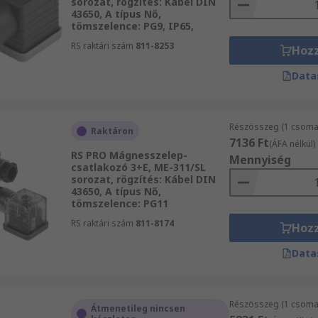
sorozat, rögzítés: Kábel DIN
43650, A típus Nő,
tömszelence: PG9, IP65,
RS raktári szám
811-8253
Hoz
Data
Részösszeg (1 csomag
Raktáron
7136 Ft
(ÁFA nélkül)
RS PRO Mágnesszelep-
Mennyiség
csatlakozó 3+E, ME-311/SL
sorozat, rögzítés: Kábel DIN
43650, A típus Nő,
tömszelence: PG11
RS raktári szám
811-8174
Hoz
Data
Részösszeg (1 csomag
Átmenetileg nincsen