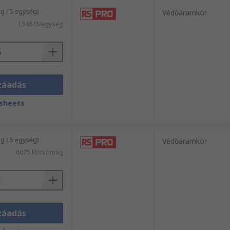
 / 5 egység)
Védőáramkör
1346 Ft/egység
záadás
sheets
 / 5 egység)
Védőáramkör
6075 Ft/csomag
záadás