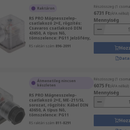
Részösszeg (1 csomag
Raktáron
6731 Ft
(ÁFA nélkül)
RS PRO Mágnesszelep-
Mennyiség
csatlakozó 2+E, rögzítés:
Csavaros csatlakozó DIN
43650, A típus Nő,
tömszelence: PG11 Jelzőfény,
RS raktári szám
896-2091
Hoz
Data
Részösszeg (1 csomag
Átmenetileg nincsen
6075 Ft
készleten
(ÁFA nélkül)
Mennyiség
RS PRO Mágnesszelep-
csatlakozó 2+E, ME-211/SL
sorozat, rögzítés: Kábel DIN
43650, A típus Nő,
tömszelence: PG11
Hoz
RS raktári szám
811-8291