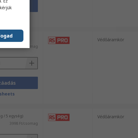
. Ez
záadás
kérjük
sheets
fogad
 / 5 egység)
Védőáramkör
6000 Ft/csomag
záadás
sheets
 / 5 egység)
Védőáramkör
3998 Ft/csomag