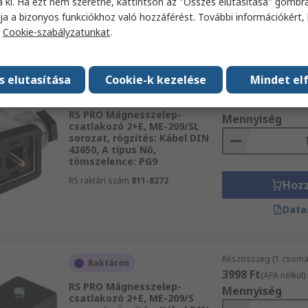
a ki. Ha ezt nem szeretné, kattintson az "Összes elutasítása" gombra
RS raktári szám
811-8213
Hoz
ja a bizonyos funkciókhoz való hozzáférést. További információkért, 
a
Cookie-szabályzatunkat
.
Data
s elutasítása
Cookie-k kezelése
Mindet el
Részösszeg (1 csomag
Raktáron
6000 Ft
(ÁFA nélkül)
RS PRO Mágnesszelep-
Mennyiség
csatlakozó 2+E, ME-209/SL
sorozat, rögzítés: Kábel DIN
43650, A típus Nő,
tömszelence: PG9
RS raktári szám
811-8272
Hoz
Data
Részösszeg (1 csomag
Raktáron
3998 Ft
(ÁFA nélkül)
RS PRO Mágnesszelep-
Mennyiség
csatlakozó 2+E, ME-209/S