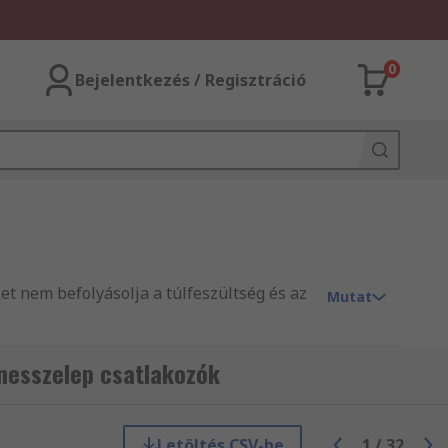
0
Bejelentkezés / Regisztráció
et nem befolyásolja a túlfeszültség és az
Mutat
nesszelep csatlakozók
kítva, hogy bizonyos feszültséghatárokon
degyik eltérő jellemzőkkel. Míg az NBR
Letöltés CSV-be
1
/
32