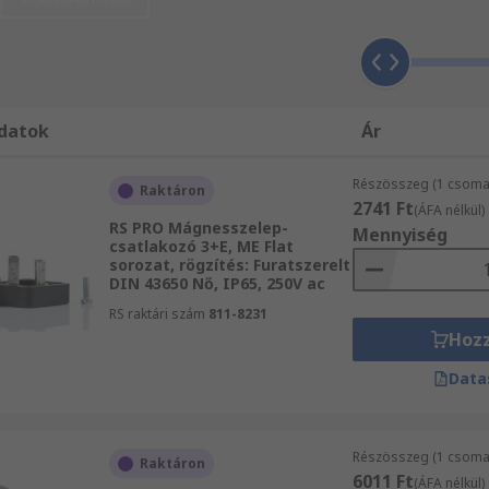
ló az olajokkal szemben, de jobban megbirkózik az ózonnal,
is kaphatók, amlyek különböző házzárakkal kaphatók.
akozókat?
datok
Ár
 alkalmazásokhoz, például gépépítéshez, szerszámgyártásh
ágnesszelepekben, hőmérséklet-érzékelőkben és nyomásátala
Részösszeg (1 csomag
Raktáron
2741 Ft
(ÁFA nélkül)
RS PRO Mágnesszelep-
Mennyiség
csatlakozó 3+E, ME Flat
sorozat, rögzítés: Furatszerelt
DIN 43650 Nő, IP65, 250V ac
RS raktári szám
811-8231
Hoz
Data
Részösszeg (1 csomag
Raktáron
6011 Ft
(ÁFA nélkül)