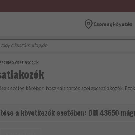
Csomagkövetés
szelep csatlakozók
satlakozók
sok széles körében használt tartós szelepcsatlakozók. Ezek
tése a következők esetében: DIN 43650 mág
 kaphatók: A forma, B forma vagy C forma. Úgy lettek kiala
és is kapható: NBR profil, NBR lapos vagy EPDM lapos, min
Visszaállítás