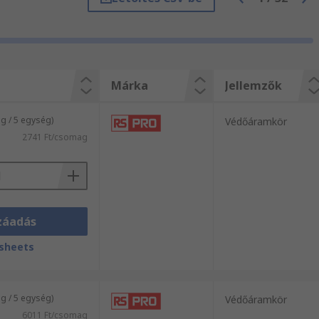
 a hővel és a kedvezőtlen időjárási
Márka
Jellemzők
oz vagy berendezések gyártásához
kítókban a teljesítmény- és jelátvitel
 / 5 egység)
Védőáramkör
2741 Ft/csomag
záadás
sheets
 / 5 egység)
Védőáramkör
6011 Ft/csomag