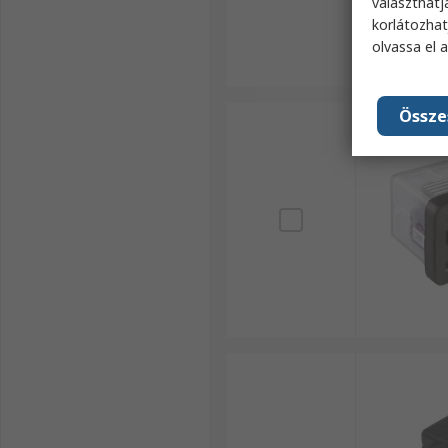
választhatj
korlátozhat
olvassa el 
Össze