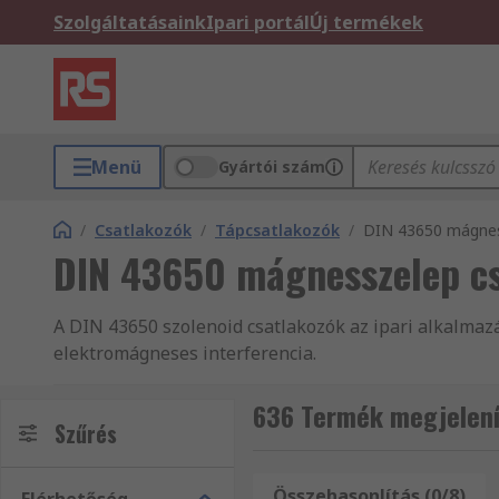
Szolgáltatásaink
Ipari portál
Új termékek
Menü
Gyártói szám
/
Csatlakozók
/
Tápcsatlakozók
/
DIN 43650 mágnes
DIN 43650 mágnesszelep c
A DIN 43650 szolenoid csatlakozók az ipari alkalmazá
elektromágneses interferencia.
A DIN 43650 szolenoid csatlakozók típusai
636 Termék megjelení
Szűrés
A DIN 43650 szolenoid csatlakozók három változatban
belül működjenek. A DIN csatlakozókhoz három tömít
Összehasonlítás (0/8)