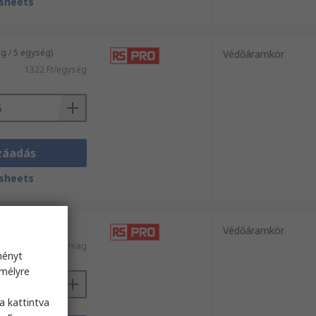
sheets
 / 5 egység)
Védőáramkör
1322 Ft/egység
záadás
sheets
 / 5 egység)
Védőáramkör
3788 Ft/csomag
ményt
emélyre
s
a kattintva