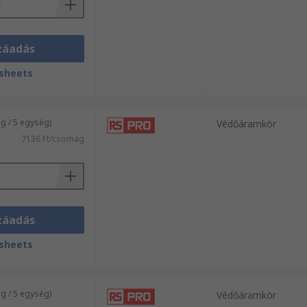
záadás
sheets
 / 5 egység)
Védőáramkör
7136 Ft/csomag
záadás
sheets
 / 5 egység)
Védőáramkör