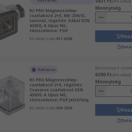
5831 Ft
készleten
(ÁFA nélkül)
Mennyiség
RS PRO Mágnesszelep-
csatlakozó 2+E, ME-209/SL
sorozat, rögzítés: Kábel DIN
43650, A típus Nő,
tömszelence: PG9
Hoz
RS raktári szám
811-8288
Data
Részösszeg (1 csomag
Raktáron
6300 Ft
(ÁFA nélkül)
RS PRO Mágnesszelep-
Mennyiség
csatlakozó 2+E, rögzítés:
Csavaros csatlakozó DIN
43650, A típus Nő,
tömszelence: PG9 Jelzőfény,
RS raktári szám
896-2050
Hoz
Data