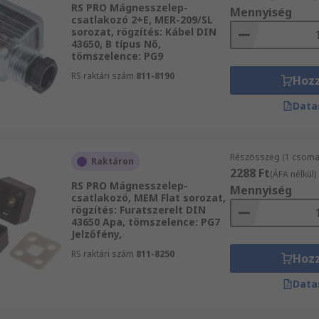
RS PRO Mágnesszelep-
Mennyiség
csatlakozó 2+E, MER-209/SL
sorozat, rögzítés: Kábel DIN
43650, B típus Nő,
tömszelence: PG9
RS raktári szám
811-8190
Hoz
Data
Részösszeg (1 csomag
Raktáron
2288 Ft
(ÁFA nélkül)
RS PRO Mágnesszelep-
Mennyiség
csatlakozó, MEM Flat sorozat,
rögzítés: Furatszerelt DIN
43650 Apa, tömszelence: PG7
Jelzőfény,
RS raktári szám
811-8250
Hoz
Data