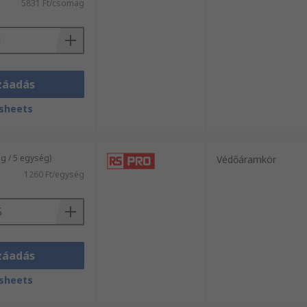
5831 Ft/csomag
záadás
sheets
 / 5 egység)
Védőáramkör
1260 Ft/egység
záadás
sheets