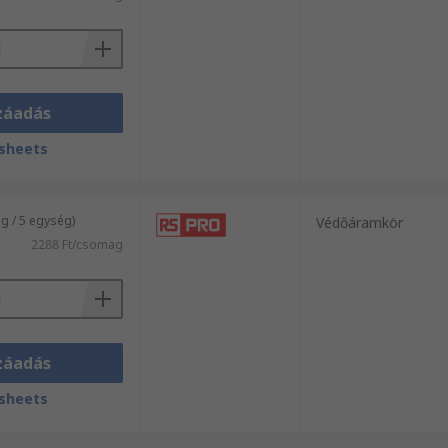
záadás
sheets
 / 5 egység)
Védőáramkör
2288 Ft/csomag
záadás
sheets