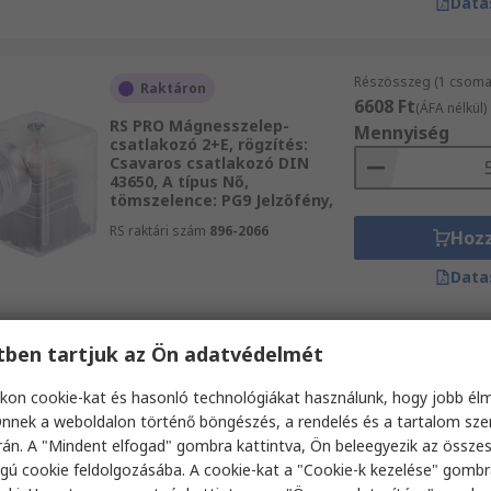
Data
Részösszeg (1 csomag
Raktáron
6608 Ft
(ÁFA nélkül)
RS PRO Mágnesszelep-
Mennyiség
csatlakozó 2+E, rögzítés:
Csavaros csatlakozó DIN
43650, A típus Nő,
tömszelence: PG9 Jelzőfény,
RS raktári szám
896-2066
Hoz
Data
etben tartjuk az Ön adatvédelmét
Részösszeg (1 csomag
Raktáron
3788 Ft
(ÁFA nélkül)
kon cookie-kat és hasonló technológiákat használunk, hogy jobb él
RS PRO Mágnesszelep-
Mennyiség
csatlakozó 2+E, MEM-207/S
nnek a weboldalon történő böngészés, a rendelés és a tartalom sz
sorozat, rögzítés: Kábel DIN
án. A "Mindent elfogad" gombra kattintva, Ön beleegyezik az össze
43650, C típus Nő,
gú cookie feldolgozásába. A cookie-kat a "Cookie-k kezelése" gombr
tömszelence: PG7, IP65,