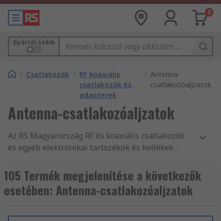
0
Gyártói szám
/
Csatlakozók
/
RF koaxiális
/
Antenna-
csatlakozók és
csatlakozóaljzatok
adapterek
Antenna-csatlakozóaljzatok
Az RS Magyarország RF és koaxiális csatlakozók
és egyéb elektronikai tartozékok és kellékek
legnagyobb terméktartományát kínálja.
Versenyképes árak, az iparág által jóváhagyott
105 Termék megjelenítése a következők
termékek, illetve ügyfélszolgálatunk kitűnő
esetében: Antenna-csatlakozóaljzatok
minősége az, amivel folyamatosan alátámasztjuk
hírnevünket. Webáruházunkban mind RF és
koaxiális előlapok, Szolárcsatlakozók és RF