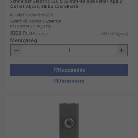
Schneider Electric IEC 9,52 mm-es apa Fehér Apa 2
Outlet Aljzat, Síkba szerelhető
RS raktári szám
865-262
Gyártó cikkszáma
S520451W
Részösszeg (1 egység)
8333 Ft
(ÁFA nélkül)
8333 Ft/egység
Mennyiség
Hozzáadás
Datasheets