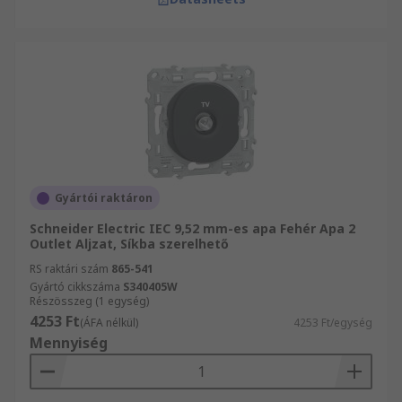
Gyártói raktáron
Schneider Electric IEC 9,52 mm-es apa Fehér Apa 2
Outlet Aljzat, Síkba szerelhető
RS raktári szám
865-541
Gyártó cikkszáma
S340405W
Részösszeg (1 egység)
4253 Ft
(ÁFA nélkül)
4253 Ft/egység
Mennyiség