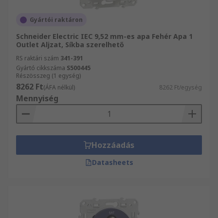
Gyártói raktáron
Schneider Electric IEC 9,52 mm-es apa Fehér Apa 1
Outlet Aljzat, Síkba szerelhető
RS raktári szám
341-391
Gyártó cikkszáma
S500445
Részösszeg (1 egység)
8262 Ft
(ÁFA nélkül)
8262 Ft/egység
Mennyiség
Hozzáadás
Datasheets