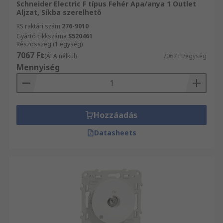
Schneider Electric F típus Fehér Apa/anya 1 Outlet
Aljzat, Síkba szerelhető
RS raktári szám
276-9010
Gyártó cikkszáma
S520461
Részösszeg (1 egység)
7067 Ft
(ÁFA nélkül)
7067 Ft/egység
Mennyiség
Hozzáadás
Datasheets