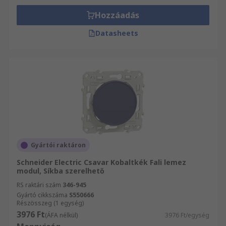
Hozzáadás
Datasheets
Gyártói raktáron
Schneider Electric Csavar Kobaltkék Fali lemez
modul, Síkba szerelhető
RS raktári szám
346-945
Gyártó cikkszáma
S550666
Részösszeg (1 egység)
3976 Ft
(ÁFA nélkül)
3976 Ft/egység