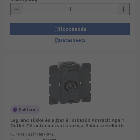
vásárol, vagy csupán egy-egy árucikket rendel,
mindenképpen részesülhet másnapi szállítási
szolgáltatásunkból. Biztosak vagyunk abban,
hogy termékkínálatunkban megtalálja az
Hozzáadás
igényeinek megfelelő termékeket.
Datasheets
Raktáron
Legrand Tüske és aljzat érintkezők Antracit Apa 1
Outlet TV-antenna csatlakozója, Síkba szerelhető
RS raktári szám
687-942