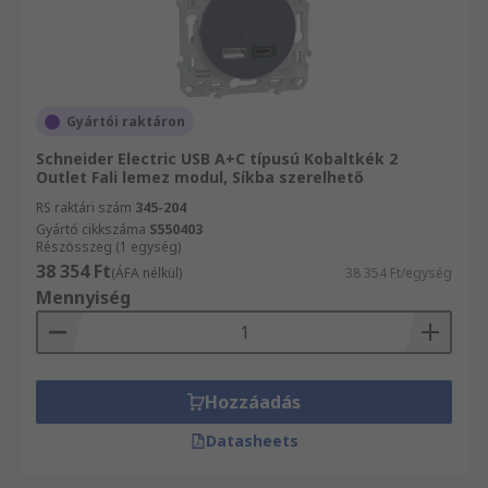
Gyártói raktáron
Schneider Electric USB A+C típusú Kobaltkék 2
Outlet Fali lemez modul, Síkba szerelhető
RS raktári szám
345-204
Gyártó cikkszáma
S550403
Részösszeg (1 egység)
38 354 Ft
(ÁFA nélkül)
38 354 Ft/egység
Mennyiség
Hozzáadás
Datasheets