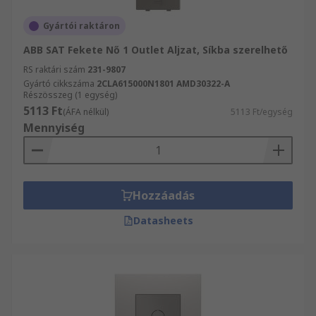
Gyártói raktáron
ABB SAT Fekete Nő 1 Outlet Aljzat, Síkba szerelhető
RS raktári szám
231-9807
Gyártó cikkszáma
2CLA615000N1801 AMD30322-A
Részösszeg (1 egység)
5113 Ft
(ÁFA nélkül)
5113 Ft/egység
Mennyiség
Hozzáadás
Datasheets