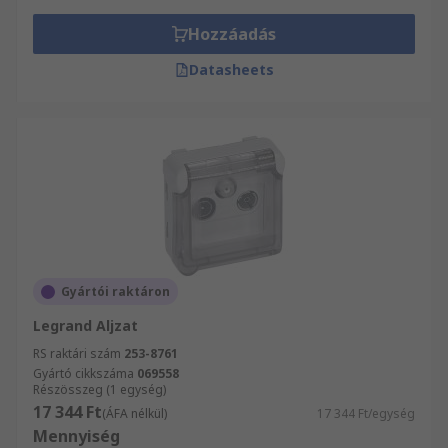
Hozzáadás
Datasheets
Gyártói raktáron
Legrand Aljzat
RS raktári szám
253-8761
Gyártó cikkszáma
069558
Részösszeg (1 egység)
17 344 Ft
(ÁFA nélkül)
17 344 Ft/egység
Mennyiség