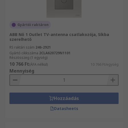
Gyártói raktáron
ABB Nő 1 Outlet TV-antenna csatlakozója, Síkba
szerelhető
RS raktári szám
246-2921
Gyártó cikkszáma
2CLA620729N1101
Részösszeg (1 egység)
10 766 Ft
(ÁFA nélkül)
10 766 Ft/egység
Mennyiség
Hozzáadás
Datasheets