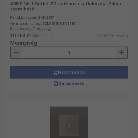
ABB F Nő 1 Outlet TV-antenna csatlakozója, Síkba
szerelhető
RS raktári szám
246-2881
Gyártó cikkszáma
2CLA615109N1101
Részösszeg (1 egység)
10 263 Ft
(ÁFA nélkül)
10 263 Ft/egység
Mennyiség
Hozzáadás
Datasheets