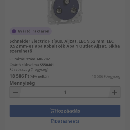
Gyártói raktáron
Schneider Electric F típus, Aljzat, IEC 9,52 mm, IEC
9,52 mm-es apa Kobaltkék Apa 1 Outlet Aljzat, Síkba
szerelhető
RS raktári szám
340-782
Gyártó cikkszáma
S550461
Részösszeg (1 egység)
18 586 Ft
(ÁFA nélkül)
18 586 Ft/egység
Mennyiség
Hozzáadás
Datasheets