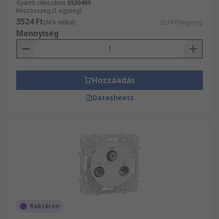
Gyártó cikkszáma
S520400
Részösszeg (1 egység)
3524 Ft
(ÁFA nélkül)
3524 Ft/egység
Mennyiség
Hozzáadás
Datasheets
Raktáron