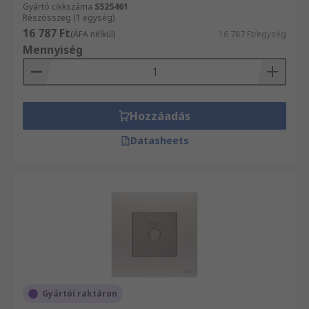
Gyártó cikkszáma
S525461
Részösszeg (1 egység)
16 787 Ft
(ÁFA nélkül)
16 787 Ft/egység
Mennyiség
Hozzáadás
Datasheets
Gyártói raktáron