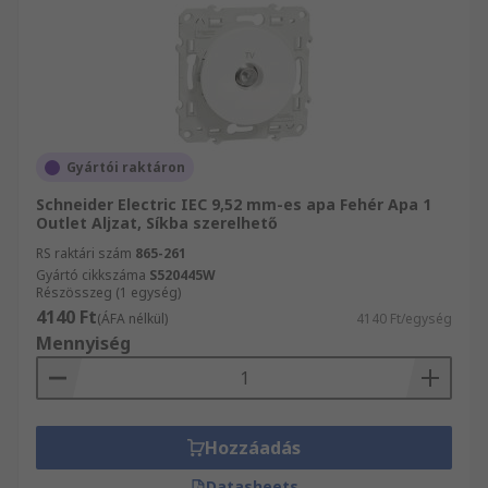
Gyártói raktáron
Schneider Electric IEC 9,52 mm-es apa Fehér Apa 1
Outlet Aljzat, Síkba szerelhető
RS raktári szám
865-261
Gyártó cikkszáma
S520445W
Részösszeg (1 egység)
4140 Ft
(ÁFA nélkül)
4140 Ft/egység
Mennyiség
Hozzáadás
Datasheets