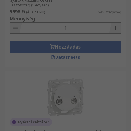
Gyártó cikkszáma
067382
Részösszeg (1 egység)
5696 Ft
(ÁFA nélkül)
5696 Ft/egység
Mennyiség
Hozzáadás
Datasheets
Gyártói raktáron