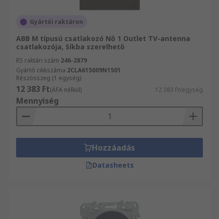
Gyártói raktáron
ABB M típusú csatlakozó Nő 1 Outlet TV-antenna
csatlakozója, Síkba szerelhető
RS raktári szám
246-2879
Gyártó cikkszáma
2CLA615009N1501
Részösszeg (1 egység)
12 383 Ft
(ÁFA nélkül)
12 383 Ft/egység
Mennyiség
Hozzáadás
Datasheets