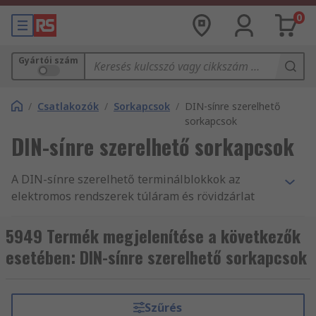
0
Gyártói szám
/
Csatlakozók
/
Sorkapcsok
/
DIN-sínre szerelhető
sorkapcsok
DIN-sínre szerelhető sorkapcsok
A DIN-sínre szerelhető terminálblokkok az
elektromos rendszerek túláram és rövidzárlat
elleni védelmére szolgálnak. DIN-sínre vannak
csíptetve, ami egy szabványos méretű fémsín,
5949 Termék megjelenítése a következők
amelyre a kivezetéseket egy vezérlőszekrénybe
esetében: DIN-sínre szerelhető sorkapcsok
szerelik.
Hogyan működnek a DIN-sínes
Szűrés