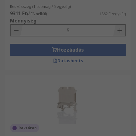
Részösszeg (1 csomag / 5 egység)
9311 Ft
(ÁFA nélkül)
1862 Ft/egység
Mennyiség
Hozzáadás
Datasheets
Raktáron