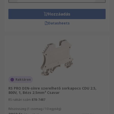
DIN-sínes terminálokat?
Hozzáadás
A biztosítékkal ellátott DIN-sínes terminálokat
Datasheets
széles körben használják az iparban, mivel
nagyobb védelmet nyújtanak a túláram ellen,
mint a biztosítékkal ellátott DIN-sínes
terminálok. Ezeket általában érzékelők és relék
védelmére használják.
Azonban a biztosítékkal ellátott és anélküli
változatok egyaránt használhatók a
következőkre:
Raktáron
Energiagazdálkodás
RS PRO DIN-sínre szerelhető sorkapocs CDU 2.5,
Tápegységek
800V, 1, Bézs 2.5mm² Csavar
Világításszabályozók
RS raktári szám
878-7487
Telekommunikáció
Részösszeg (1 csomag / 10 egység)