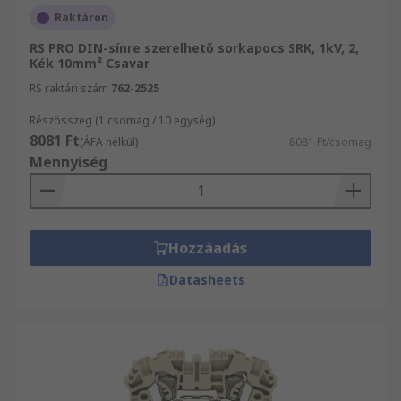
Raktáron
RS PRO DIN-sínre szerelhető sorkapocs SRK, 1kV, 2,
Kék 10mm² Csavar
RS raktári szám
762-2525
Részösszeg (1 csomag / 10 egység)
8081 Ft
(ÁFA nélkül)
8081 Ft/csomag
Mennyiség
Hozzáadás
Datasheets