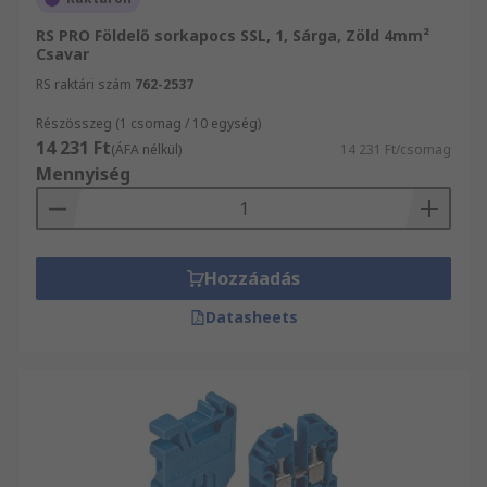
RS PRO Földelő sorkapocs SSL, 1, Sárga, Zöld 4mm²
Csavar
RS raktári szám
762-2537
Részösszeg (1 csomag / 10 egység)
14 231 Ft
(ÁFA nélkül)
14 231 Ft/csomag
Mennyiség
Hozzáadás
Datasheets