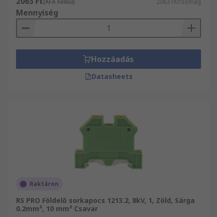
2063 Ft
Épületfelügyeleti rendszerek
(ÁFA nélkül)
2063 Ft/csomag
Mennyiség
Ipari és polgári villamos berendezések
Fűtés és légkondicionálás kezelőszervei
Hozzáadás
Datasheets
Raktáron
RS PRO Földelő sorkapocs 1213.2, 8kV, 1, Zöld, Sárga
0.2mm², 10 mm² Csavar