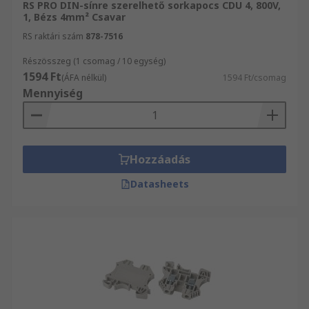
RS PRO DIN-sínre szerelhető sorkapocs CDU 4, 800V,
1, Bézs 4mm² Csavar
RS raktári szám
878-7516
Részösszeg (1 csomag / 10 egység)
1594 Ft
(ÁFA nélkül)
1594 Ft/csomag
Mennyiség
Hozzáadás
Datasheets