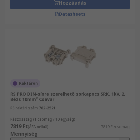
Hozzáadás
Datasheets
Raktáron
RS PRO DIN-sínre szerelhető sorkapocs SRK, 1kV, 2,
Bézs 10mm² Csavar
RS raktári szám
762-2521
Részösszeg (1 csomag / 10 egység)
7819 Ft
(ÁFA nélkül)
7819 Ft/csomag
Mennyiség