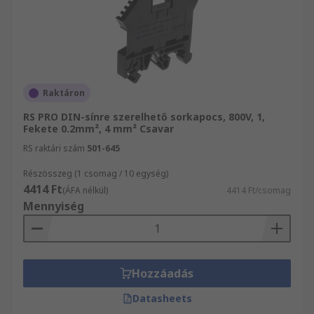
Raktáron
RS PRO DIN-sínre szerelhető sorkapocs, 800V, 1,
Fekete 0.2mm², 4 mm² Csavar
RS raktári szám
501-645
Részösszeg (1 csomag / 10 egység)
4414 Ft
(ÁFA nélkül)
4414 Ft/csomag
Mennyiség
Hozzáadás
Datasheets