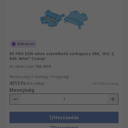
Raktáron
RS PRO DIN-sínre szerelhető sorkapocs SRK, 1kV, 2,
Kék 4mm² Csavar
RS raktári szám
762-2515
Részösszeg (1 csomag / 10 egység)
4313 Ft
(ÁFA nélkül)
4313 Ft/csomag
Mennyiség
Hozzáadás
Datasheets