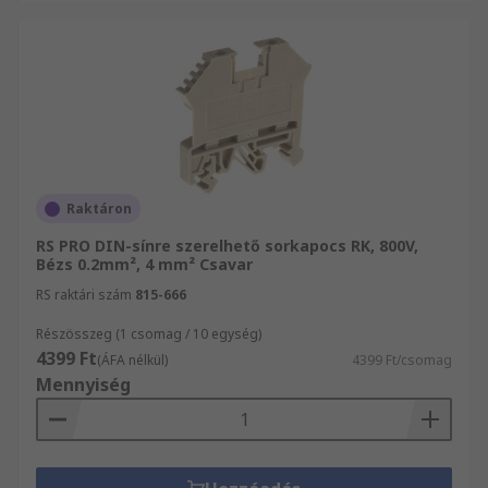
Raktáron
RS PRO DIN-sínre szerelhető sorkapocs RK, 800V,
Bézs 0.2mm², 4 mm² Csavar
RS raktári szám
815-666
Részösszeg (1 csomag / 10 egység)
4399 Ft
(ÁFA nélkül)
4399 Ft/csomag
Mennyiség