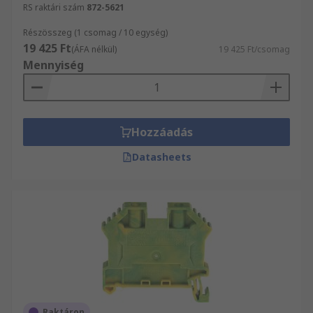
RS raktári szám
872-5621
Részösszeg (1 csomag / 10 egység)
19 425 Ft
(ÁFA nélkül)
19 425 Ft/csomag
Mennyiség
Hozzáadás
Datasheets
Raktáron