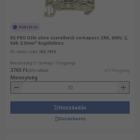
Raktáron
RS PRO DIN-sínre szerelhető sorkapocs ZRK, 600V, 2,
Kék 2.5mm² Rugóbilincs
RS raktári szám
763-7413
Részösszeg (1 csomag / 10 egység)
3765 Ft
(ÁFA nélkül)
377 Ft/egység
Mennyiség
Hozzáadás
Datasheets