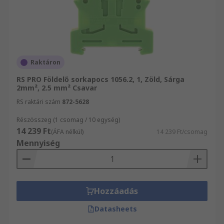
Raktáron
RS PRO Földelő sorkapocs 1056.2, 1, Zöld, Sárga
2mm², 2.5 mm² Csavar
RS raktári szám
872-5628
Részösszeg (1 csomag / 10 egység)
14 239 Ft
(ÁFA nélkül)
14 239 Ft/csomag
Mennyiség
Hozzáadás
Datasheets