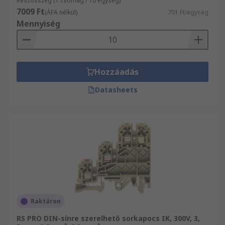
Részösszeg (1 csomag / 10 egység)
7009 Ft
(ÁFA nélkül)
701 Ft/egység
Mennyiség
Hozzáadás
Datasheets
Raktáron
RS PRO DIN-sínre szerelhető sorkapocs IK, 300V, 3,