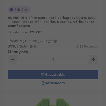
Raktáron
RS PRO DIN-sínre szerelhető sorkapocs CDU 6, 800V,
1, Bézs, Fekete, Kék, Szürke, Narancs, Vörös, Fehér
6mm² Csavar
RS raktári szám
878-7534
Részösszeg (1 csomag / 10 egység)
3116 Ft
(ÁFA nélkül)
3116 Ft/csomag
Mennyiség
Hozzáadás
Datasheets