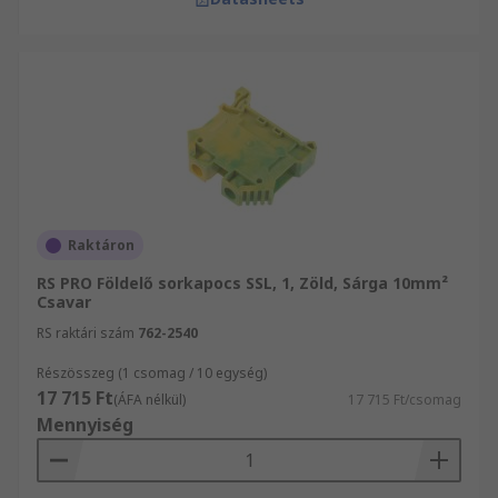
Raktáron
RS PRO Földelő sorkapocs SSL, 1, Zöld, Sárga 10mm²
Csavar
RS raktári szám
762-2540
Részösszeg (1 csomag / 10 egység)
17 715 Ft
(ÁFA nélkül)
17 715 Ft/csomag
Mennyiség