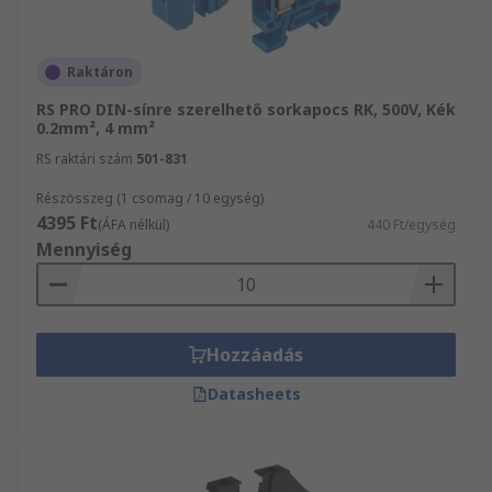
Raktáron
RS PRO DIN-sínre szerelhető sorkapocs RK, 500V, Kék
0.2mm², 4 mm²
RS raktári szám
501-831
Részösszeg (1 csomag / 10 egység)
4395 Ft
(ÁFA nélkül)
440 Ft/egység
Mennyiség
Hozzáadás
Datasheets