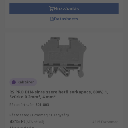
Hozzáadás
Datasheets
Raktáron
RS PRO DIN-sínre szerelhető sorkapocs, 800V, 1,
Szürke 0.2mm², 4 mm²
RS raktári szám
501-803
Részösszeg (1 csomag / 10 egység)
4215 Ft
(ÁFA nélkül)
4215 Ft/csomag