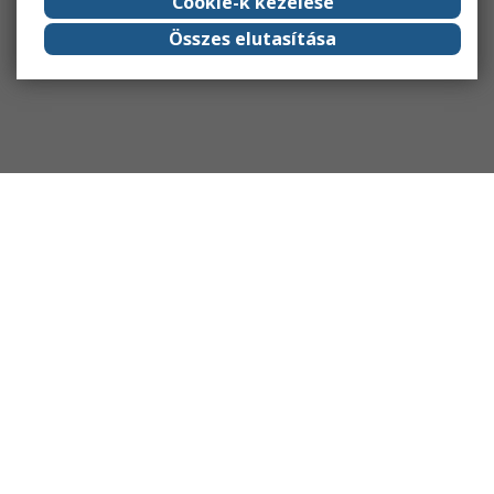
Cookie-k kezelése
Összes elutasítása