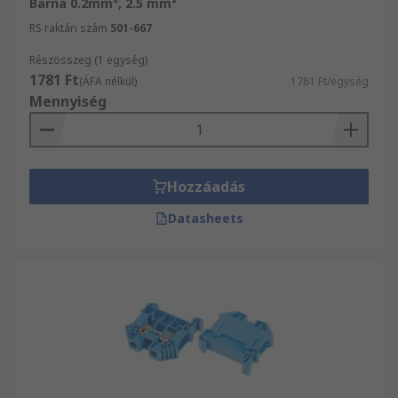
Barna 0.2mm², 2.5 mm²
RS raktári szám
501-667
Részösszeg (1 egység)
1781 Ft
(ÁFA nélkül)
1781 Ft/egység
Mennyiség
Hozzáadás
Datasheets