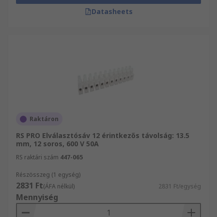
Datasheets
Raktáron
RS PRO Elválasztósáv 12 érintkezős távolság: 13.5
mm, 12 soros, 600 V 50A
RS raktári szám
447-065
Részösszeg (1 egység)
2831 Ft
(ÁFA nélkül)
2831 Ft/egység
Mennyiség