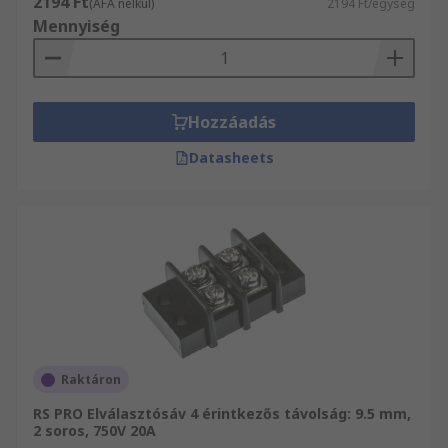
2194 Ft
(ÁFA nélkül)
2194 Ft/egység
Mennyiség
Hozzáadás
Datasheets
Raktáron
RS PRO Elválasztósáv 4 érintkezős távolság: 9.5 mm,
2 soros, 750V 20A