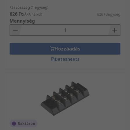
Részösszeg (1 egység)
626 Ft
(ÁFA nélkül)
626 Ft/egység
Mennyiség
Hozzáadás
Datasheets
Raktáron