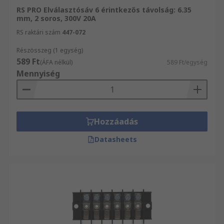
RS PRO Elválasztósáv 6 érintkezős távolság: 6.35
mm, 2 soros, 300V 20A
RS raktári szám
447-072
Részösszeg (1 egység)
589 Ft
(ÁFA nélkül)
589 Ft/egység
Mennyiség
Hozzáadás
Datasheets