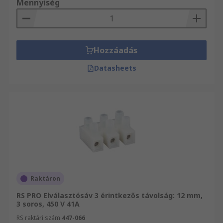
Mennyiség
Hozzáadás
Datasheets
Raktáron
RS PRO Elválasztósáv 3 érintkezős távolság: 12 mm,
3 soros, 450 V 41A
RS raktári szám
447-066