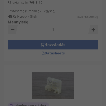
RS raktári szám
763-8110
Részösszeg (1 csomag / 5 egység)
4875 Ft
(ÁFA nélkül)
4875 Ft/csomag
Mennyiség
Hozzáadás
Datasheets
Jelenleg nem elérhet_