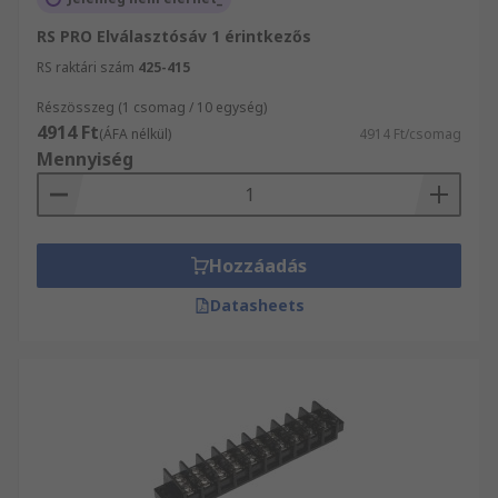
RS PRO Elválasztósáv 1 érintkezős
RS raktári szám
425-415
Részösszeg (1 csomag / 10 egység)
4914 Ft
(ÁFA nélkül)
4914 Ft/csomag
Mennyiség
Hozzáadás
Datasheets