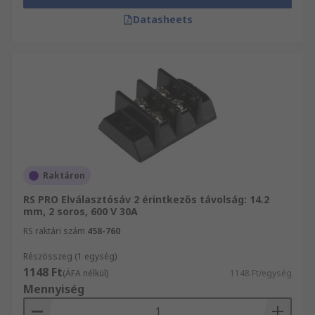
Datasheets
Raktáron
RS PRO Elválasztósáv 2 érintkezős távolság: 14.2
mm, 2 soros, 600 V 30A
RS raktári szám
458-760
Részösszeg (1 egység)
1148 Ft
(ÁFA nélkül)
1148 Ft/egység
Mennyiség