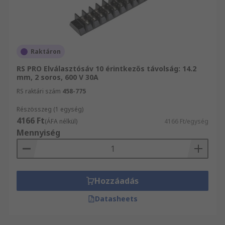
Raktáron
RS PRO Elválasztósáv 10 érintkezős távolság: 14.2
mm, 2 soros, 600 V 30A
RS raktári szám
458-775
Részösszeg (1 egység)
4166 Ft
(ÁFA nélkül)
4166 Ft/egység
Mennyiség
Hozzáadás
Datasheets