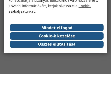
korlátozhatja a bizonyos funkciókhoz való hozzáférést.
További információkért, kérjük olvassa el a
Cookie-
szabályzatunkat
.
Mindet elfogad
Cookie-k kezelése
Összes elutasítása