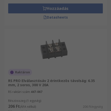
alkatrészek, elektromos készülékek és
csatlakozók széles választékát forgalmazza,
Hozzáadás
többek között Csatlakozók és Csatlakozók átfogó
Datasheets
választékát. Weboldalunkon Elektronikus
alkatrészek, elektromos készülékek és
csatlakozók teljes kínálatából válogathat.
Válogasson kínálatunkból és győződjön meg Ön
is kitűnő szolgáltatásainkról!
Raktáron
RS PRO Elválasztósáv 2 érintkezős távolság: 6.35
mm, 2 soros, 300 V 20A
RS raktári szám
447-067
Részösszeg (1 egység)
206 Ft
(ÁFA nélkül)
206 Ft/egység