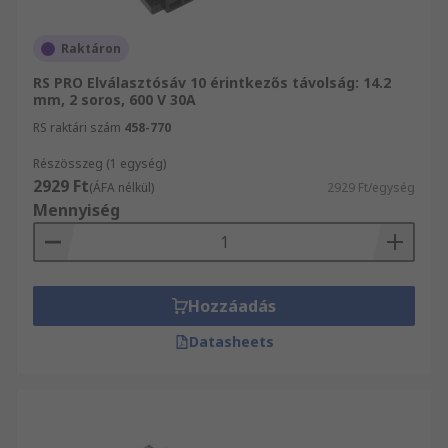
Raktáron
RS PRO Elválasztósáv 10 érintkezős távolság: 14.2
mm, 2 soros, 600 V 30A
RS raktári szám
458-770
Részösszeg (1 egység)
2929 Ft
(ÁFA nélkül)
2929 Ft/egység
Mennyiség
Hozzáadás
Datasheets