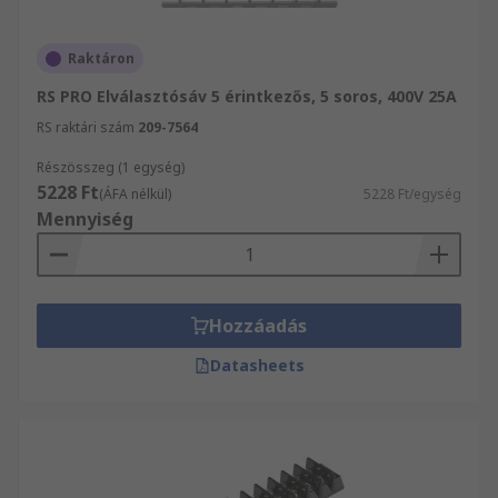
Raktáron
RS PRO Elválasztósáv 5 érintkezős, 5 soros, 400V 25A
RS raktári szám
209-7564
Részösszeg (1 egység)
5228 Ft
(ÁFA nélkül)
5228 Ft/egység
Mennyiség
Hozzáadás
Datasheets