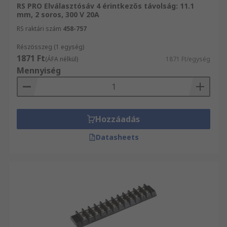
RS PRO Elválasztósáv 4 érintkezős távolság: 11.1
mm, 2 soros, 300 V 20A
RS raktári szám
458-757
Részösszeg (1 egység)
1871 Ft
(ÁFA nélkül)
1871 Ft/egység
Mennyiség
Hozzáadás
Datasheets