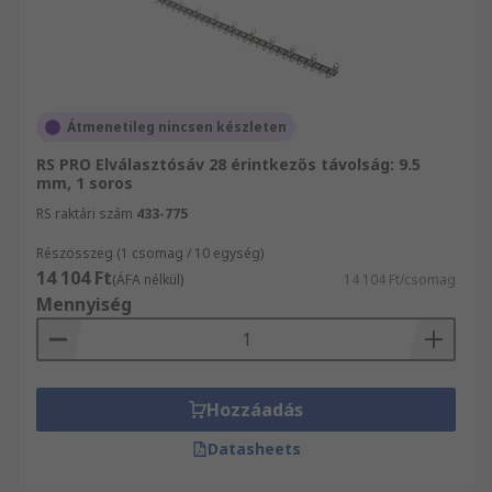
Átmenetileg nincsen készleten
RS PRO Elválasztósáv 28 érintkezős távolság: 9.5
mm, 1 soros
RS raktári szám
433-775
Részösszeg (1 csomag / 10 egység)
14 104 Ft
(ÁFA nélkül)
14 104 Ft/csomag
Mennyiség
Hozzáadás
Datasheets