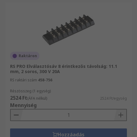
Raktáron
RS PRO Elválasztósáv 8 érintkezős távolság: 11.1
mm, 2 soros, 300 V 20A
RS raktári szám
458-756
Részösszeg (1 egység)
2524 Ft
(ÁFA nélkül)
2524 Ft/egység
Mennyiség
Hozzáadás