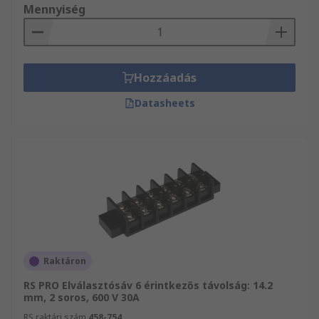
Mennyiség
Hozzáadás
Datasheets
Raktáron
RS PRO Elválasztósáv 6 érintkezős távolság: 14.2
mm, 2 soros, 600 V 30A
RS raktári szám
458-754