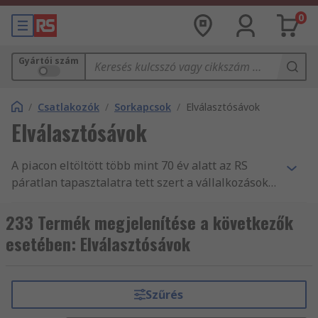
0
Gyártói szám
/
Csatlakozók
/
Sorkapcsok
/
Elválasztósávok
Elválasztósávok
A piacon eltöltött több mint 70 év alatt az RS
páratlan tapasztalatra tett szert a vállalkozások
nélkülözhetetlen alkatrész- és
tartozékellátásában, mint Csatlakozók
233 Termék megjelenítése a következők
forgalmazásában. Világszerte támogatjuk a
esetében: Elválasztósávok
mérnököket Elválasztósávok és más Sorkapcsok
és DIN-sínes sorkapcsok fogalmazásával, több
mint 160 ország vásárlói számára, akik mind
Szűrés
tudják, hogy megbízhatnak termékeink