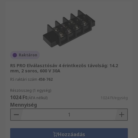
Raktáron
RS PRO Elválasztósáv 4 érintkezős távolság: 14.2
mm, 2 soros, 600 V 30A
RS raktári szám
458-762
Részösszeg (1 egység)
1024 Ft
(ÁFA nélkül)
1024 Ft/egység
Mennyiség
Hozzáadás