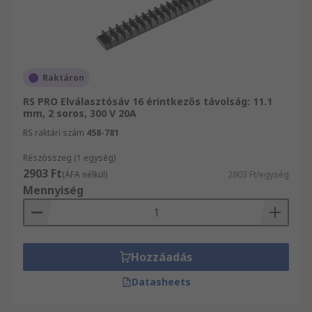
Raktáron
RS PRO Elválasztósáv 16 érintkezős távolság: 11.1
mm, 2 soros, 300 V 20A
RS raktári szám
458-781
Részösszeg (1 egység)
2903 Ft
(ÁFA nélkül)
2903 Ft/egység
Mennyiség
Hozzáadás
Datasheets