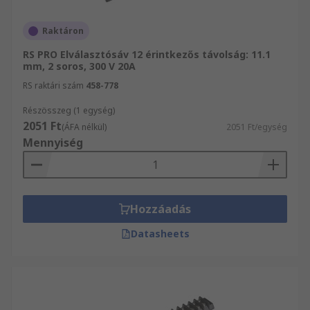
Raktáron
RS PRO Elválasztósáv 12 érintkezős távolság: 11.1
mm, 2 soros, 300 V 20A
RS raktári szám
458-778
Részösszeg (1 egység)
2051 Ft
(ÁFA nélkül)
2051 Ft/egység
Mennyiség
Hozzáadás
Datasheets