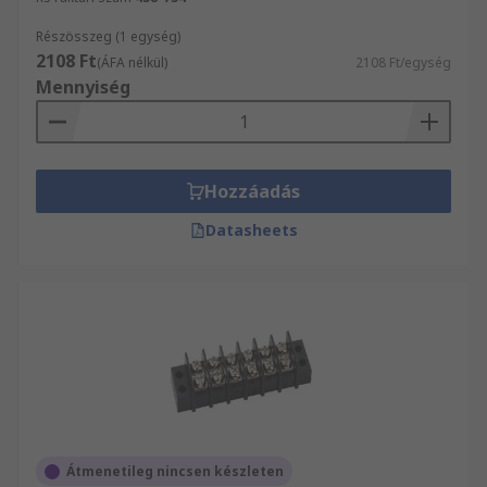
Részösszeg (1 egység)
2108 Ft
(ÁFA nélkül)
2108 Ft/egység
Mennyiség
Hozzáadás
Datasheets
Átmenetileg nincsen készleten