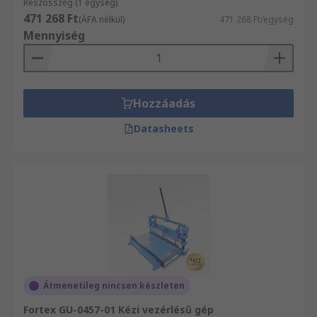
Részösszeg (1 egység)
csatlakozók széles választékát forgalmazza,
471 268 Ft
(ÁFA nélkül)
471 268 Ft/egység
többek között NYÁK prototípus gyártás és NYÁK
Mennyiség
prototípus gyártás átfogó választékát.
Weboldalunkon Elektronikus alkatrészek,
elektromos készülékek és csatlakozók teljes
kínálatából válogathat. Válogasson kínálatunkból
Hozzáadás
és győződjön meg Ön is kitűnő
szolgáltatásainkról!
Datasheets
Átmenetileg nincsen készleten
Fortex GU-0457-01 Kézi vezérlésű gép