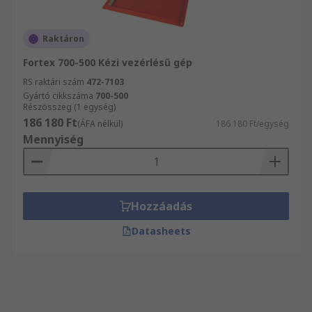
Raktáron
Fortex 700-500 Kézi vezérlésű gép
RS raktári szám
472-7103
Gyártó cikkszáma
700-500
Részösszeg (1 egység)
186 180 Ft
(ÁFA nélkül)
186 180 Ft/egység
Mennyiség
Hozzáadás
Datasheets