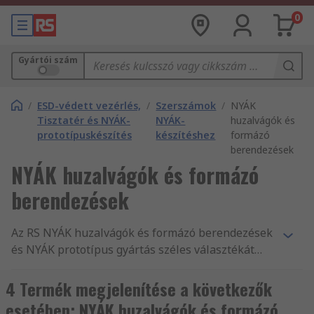
0
Gyártói szám
/
ESD-védett vezérlés,
/
Szerszámok
/
NYÁK
Tisztatér és NYÁK-
NYÁK-
huzalvágók és
prototípuskészítés
készítéshez
formázó
berendezések
NYÁK huzalvágók és formázó
berendezések
Az RS NYÁK huzalvágók és formázó berendezések
és NYÁK prototípus gyártás széles választékát
nyújtja. Magas minőségű termékeink és
szolgáltatásaink, valamint több mint 550 000
4 Termék megjelenítése a következők
másnap szállítható termékünk csupán egy pár
esetében: NYÁK huzalvágók és formázó