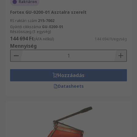
Raktáron
Fortex GU-0200-01 Asztalra szerelt
RS raktári szám
215-7002
Gyártó cikkszáma
GU-0200-01
Részösszeg (1 egység)
144 694 Ft
(ÁFA nélkül)
144 694 Ft/egység
Mennyiség
Hozzáadás
Datasheets