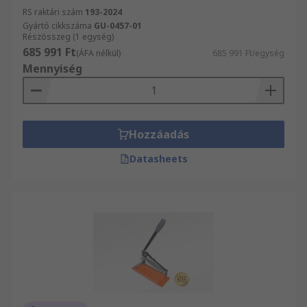
RS raktári szám
193-2024
Gyártó cikkszáma
GU-0457-01
Részösszeg (1 egység)
685 991 Ft
(ÁFA nélkül)
685 991 Ft/egység
Mennyiség
Hozzáadás
Datasheets