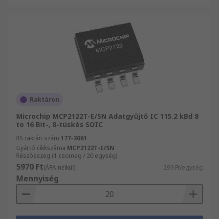
Raktáron
Microchip MCP2122T-E/SN Adatgyűjtő IC 115.2 kBd 8
to 16 Bit-, 8-tüskés SOIC
RS raktári szám
177-3061
Gyártó cikkszáma
MCP2122T-E/SN
Részösszeg (1 csomag / 20 egység)
5970 Ft
(ÁFA nélkül)
299 Ft/egység
Mennyiség