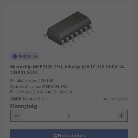
Raktáron
Microchip MCP2120-I/SL Adatgyűjtő IC 115.2 kBd 14-
tüskés SOIC
RS raktári szám
403-648
Gyártó cikkszáma
MCP2120-I/SL
Részösszeg (1 csomag / 5 egység)
2408 Ft
(ÁFA nélkül)
482 Ft/egység
Mennyiség
Hozzáadás