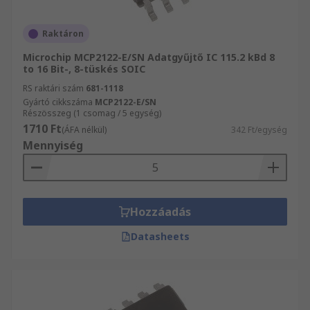
Raktáron
Microchip MCP2122-E/SN Adatgyűjtő IC 115.2 kBd 8
to 16 Bit-, 8-tüskés SOIC
RS raktári szám
681-1118
Gyártó cikkszáma
MCP2122-E/SN
Részösszeg (1 csomag / 5 egység)
1710 Ft
(ÁFA nélkül)
342 Ft/egység
Mennyiség
Hozzáadás
Datasheets