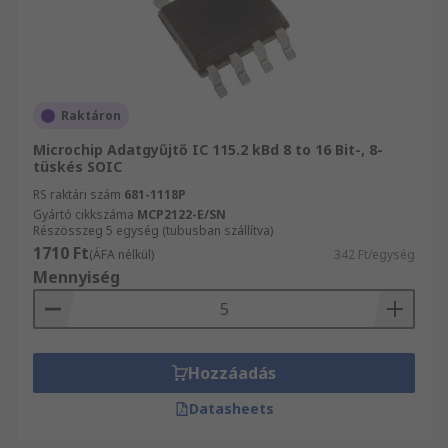
Raktáron
Microchip Adatgyűjtő IC 115.2 kBd 8 to 16 Bit-, 8-
tüskés SOIC
RS raktári szám
681-1118P
Gyártó cikkszáma
MCP2122-E/SN
Részösszeg 5 egység (tubusban szállítva)
1710 Ft
(ÁFA nélkül)
342 Ft/egység
Mennyiség
Hozzáadás
Datasheets