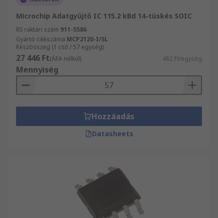
Microchip Adatgyűjtő IC 115.2 kBd 14-tüskés SOIC
RS raktári szám
911-5586
Gyártó cikkszáma
MCP2120-I/SL
Részösszeg (1 cső / 57 egység)
27 446 Ft
(ÁFA nélkül)
482 Ft/egység
Mennyiség
Hozzáadás
Datasheets