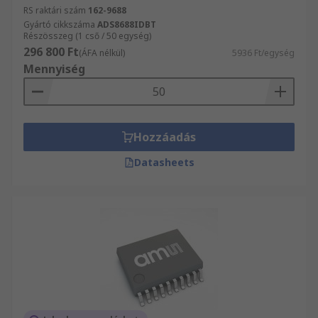
RS raktári szám
162-9688
Gyártó cikkszáma
ADS8688IDBT
Részösszeg (1 cső / 50 egység)
296 800 Ft
(ÁFA nélkül)
5936 Ft/egység
Mennyiség
Hozzáadás
Datasheets