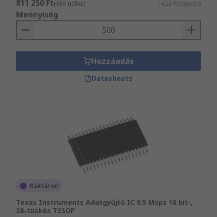
811 250 Ft
(ÁFA nélkül)
1623 Ft/egység
Mennyiség
Hozzáadás
Datasheets
Raktáron
Texas Instruments Adatgyűjtő IC 0.5 Msps 16 bit-,
38-tüskés TSSOP