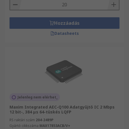
Hozzáadás
Datasheets
Jelenleg nem elérhet_
Maxim Integrated AEC-Q100 Adatgyűjtő IC 2 Mbps
12 bit-, 384 μs 64-tüskés LQFP
RS raktári szám
204-2489P
Gyártó cikkszáma
MAX17853ACB/V+