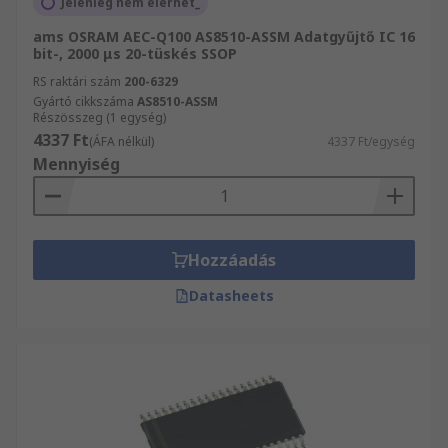
Jelenleg nem elérhet_
ams OSRAM AEC-Q100 AS8510-ASSM Adatgyűjtő IC 16
bit-, 2000 μs 20-tüskés SSOP
RS raktári szám
200-6329
Gyártó cikkszáma
AS8510-ASSM
Részösszeg (1 egység)
4337 Ft
(ÁFA nélkül)
4337 Ft/egység
Mennyiség
Hozzáadás
Datasheets