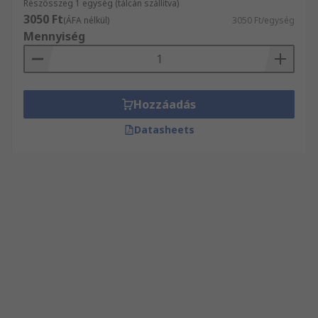
Részösszeg 1 egység (tálcán szállítva)
3050 Ft
(ÁFA nélkül)
3050 Ft/egység
Mennyiség
Hozzáadás
Datasheets