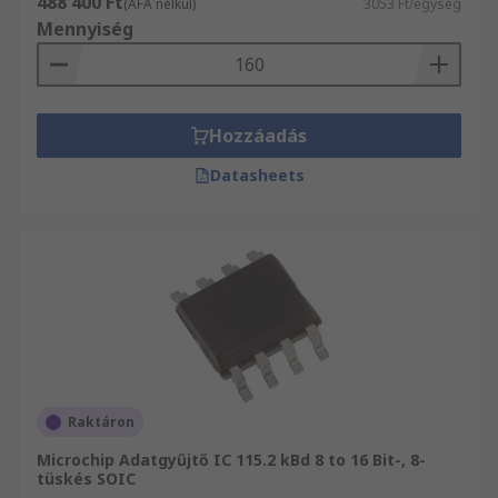
488 400 Ft
(ÁFA nélkül)
3053 Ft/egység
használatával kapcsolatos kérdéseit. Ehhez
Mennyiség
kérjük hívja ügyfélszolgálatunkat a 06 1 408
8371-es telefonszámon. Weboldalunkon képek és
termékprofilok segítik Önnek kiválasztani a
megfelelő termékeket.
Hozzáadás
Datasheets
Raktáron
Microchip Adatgyűjtő IC 115.2 kBd 8 to 16 Bit-, 8-
tüskés SOIC