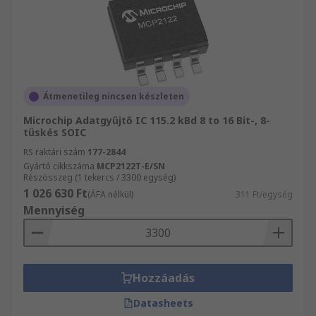
Átmenetileg nincsen készleten
Microchip Adatgyűjtő IC 115.2 kBd 8 to 16 Bit-, 8-
tüskés SOIC
RS raktári szám
177-2844
Gyártó cikkszáma
MCP2122T-E/SN
Részösszeg (1 tekercs / 3300 egység)
1 026 630 Ft
(ÁFA nélkül)
311 Ft/egység
Mennyiség
Hozzáadás
Datasheets