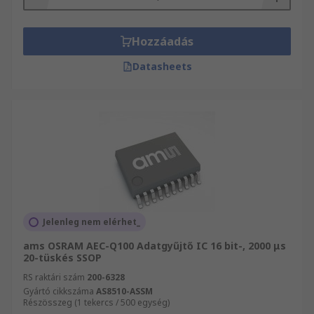
Hozzáadás
Datasheets
Jelenleg nem elérhet_
ams OSRAM AEC-Q100 Adatgyűjtő IC 16 bit-, 2000 μs
20-tüskés SSOP
RS raktári szám
200-6328
Gyártó cikkszáma
AS8510-ASSM
Részösszeg (1 tekercs / 500 egység)