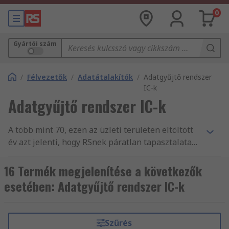
0
Gyártói szám
/
Félvezetők
/
Adatátalakítók
/
Adatgyűjtő rendszer
IC-k
Adatgyűjtő rendszer IC-k
A több mint 70, ezen az üzleti területen eltöltött
év azt jelenti, hogy RSnek páratlan tapasztalata
van a vállalkozások nélkülözhetetlen Adatgyűjtő
rendszerek és kiegészítő alkatrészekkel, illetve
16 Termék megjelenítése a következők
tartozékokkal történő ellátásában. Világszerte
esetében: Adatgyűjtő rendszer IC-k
segítjük a mérnökök munkáját, Adatgyűjtő
rendszerek és kiegészítő és másAdatátalakító
termékek fogalmazásával, több mint 160 ország
Szűrés
vásárlói számára, akik mind tudják, hogy