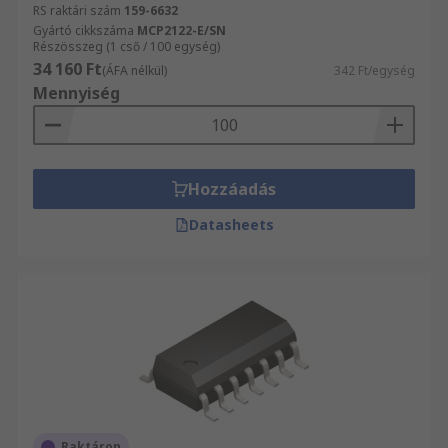
RS raktári szám
159-6632
Gyártó cikkszáma
MCP2122-E/SN
Részösszeg (1 cső / 100 egység)
34 160 Ft
(ÁFA nélkül)
342 Ft/egység
Mennyiség
Hozzáadás
Datasheets
Raktáron