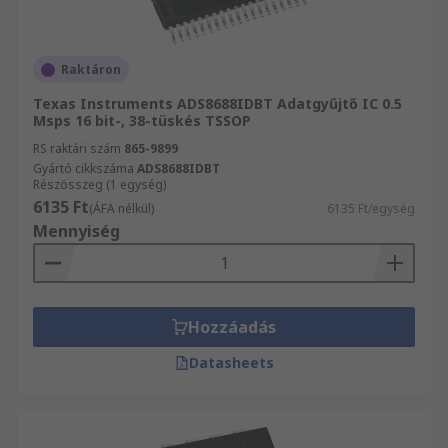
Raktáron
Texas Instruments ADS8688IDBT Adatgyűjtő IC 0.5
Msps 16 bit-, 38-tüskés TSSOP
RS raktári szám
865-9899
Gyártó cikkszáma
ADS8688IDBT
Részösszeg (1 egység)
6135 Ft
(ÁFA nélkül)
6135 Ft/egység
Mennyiség
Hozzáadás
Datasheets