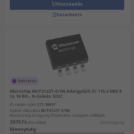
Hozzáadás
Datasheets
Raktáron
Microchip MCP2122T-E/SN Adatgyűjtő IC 115.2 kBd 8
to 16 Bit-, 8-tüskés SOIC
RS raktári szám
177-3061P
Gyártó cikkszáma
MCP2122T-E/SN
Részösszeg 20 egység (folyamatos szalagon szállítjuk)
5970 Ft
(ÁFA nélkül)
299 Ft/egység
Mennyiség