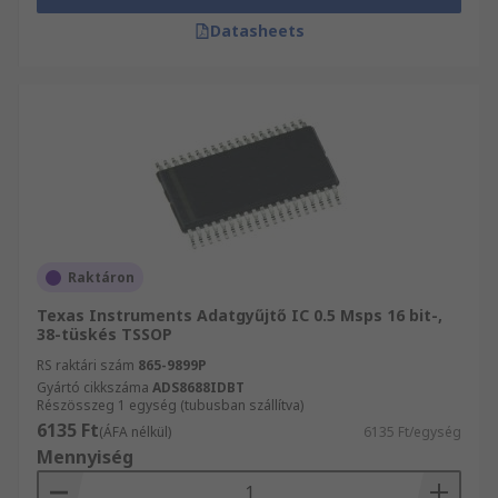
Datasheets
Raktáron
Texas Instruments Adatgyűjtő IC 0.5 Msps 16 bit-,
38-tüskés TSSOP
RS raktári szám
865-9899P
Gyártó cikkszáma
ADS8688IDBT
Részösszeg 1 egység (tubusban szállítva)
6135 Ft
(ÁFA nélkül)
6135 Ft/egység
Mennyiség