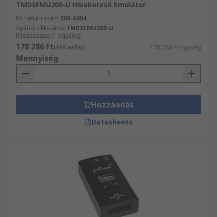
TMDSEMU200-U Hibakereső Emulátor
RS raktári szám
205-6404
Gyártó cikkszáma
TMDSEMU200-U
Részösszeg (1 egység)
178 286 Ft
(ÁFA nélkül)
178 286 Ft/egység
Mennyiség
Hozzáadás
Datasheets