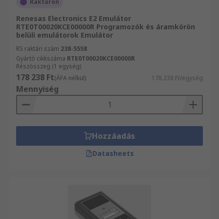
Raktáron
Renesas Electronics E2 Emulátor
RTE0T00020KCE00000R Programozók és áramkörön
belüli emulátorok Emulátor
RS raktári szám
238-5558
Gyártó cikkszáma
RTE0T00020KCE00000R
Részösszeg (1 egység)
178 238 Ft
(ÁFA nélkül)
178 238 Ft/egység
Mennyiség
Hozzáadás
Datasheets