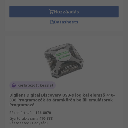
Hozzáadás
Datasheets
Korlátozott készlet
Digilent Digital Discovery USB-s logikai elemző 410-
338 Programozók és áramkörön belüli emulátorok
Programozó
RS raktári szám
136-8070
Gyártó cikkszáma
410-338
Részösszeg (1 egység)