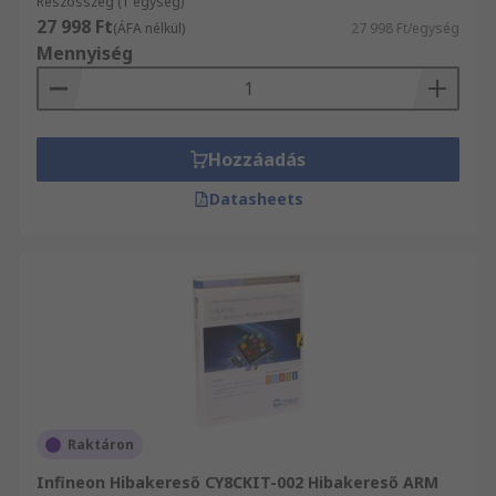
Részösszeg (1 egység)
27 998 Ft
(ÁFA nélkül)
27 998 Ft/egység
Mennyiség
Hozzáadás
Datasheets
Raktáron
Infineon Hibakereső CY8CKIT-002 Hibakereső ARM