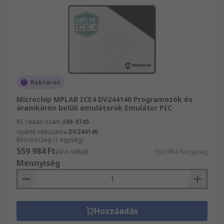
Raktáron
Microchip MPLAB ICE4 DV244140 Programozók és
áramkörön belüli emulátorok Emulátor PIC
RS raktári szám
249-9745
Gyártó cikkszáma
DV244140
Részösszeg (1 egység)
559 984 Ft
(ÁFA nélkül)
559 984 Ft/egység
Mennyiség
Hozzáadás