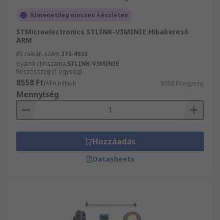
Átmenetileg nincsen készleten
STMicroelectronics STLINK-V3MINIE Hibakereső
ARM
RS raktári szám
273-4933
Gyártó cikkszáma
STLINK-V3MINIE
Részösszeg (1 egység)
8558 Ft
(ÁFA nélkül)
8558 Ft/egység
Mennyiség
Hozzáadás
Datasheets