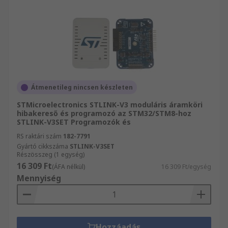
Átmenetileg nincsen készleten
STMicroelectronics STLINK-V3 moduláris áramköri
hibakereső és programozó az STM32/STM8-hoz
STLINK-V3SET Programozók és
RS raktári szám
182-7791
Gyártó cikkszáma
STLINK-V3SET
Részösszeg (1 egység)
16 309 Ft
(ÁFA nélkül)
16 309 Ft/egység
Mennyiség
Hozzáadás