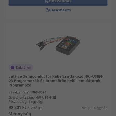
Hozzáadás
Datasheets
Raktáron
Lattice Semiconductor Kábelcsatlakozó HW-USBN-
2B Programozók és áramkörön belüli emulátorok
Programozó
RS raktári szám
863-3526
Gyártó cikkszáma
HW-USBN-2B
Részösszeg (1 egység)
92 201 Ft
(ÁFA nélkül)
92 201 Ft/egység
Mennyiség