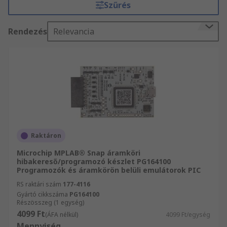
Szűrés
Rendezés
Relevancia
Raktáron
Microchip MPLAB® Snap áramköri
hibakereső/programozó készlet PG164100
Programozók és áramkörön belüli emulátorok PIC
RS raktári szám
177-4116
Gyártó cikkszáma
PG164100
Részösszeg (1 egység)
4099 Ft
(ÁFA nélkül)
4099 Ft/egység
Mennyiség