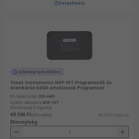
Datasheets
Jelenleg nem elérhet_
Texas Instruments MSP-FET Programozók és
áramkörön belüli emulátorok Programozó
RS raktári szám
205-6401
Gyártó cikkszáma
MSP-FET
Részösszeg (1 egység)
69 506 Ft
(ÁFA nélkül)
69 506 Ft/egység
Mennyiség