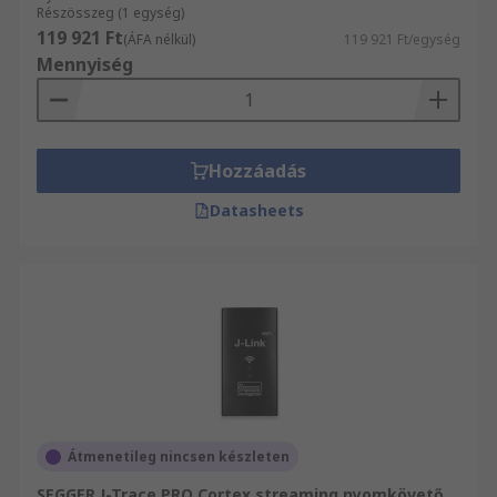
Részösszeg (1 egység)
119 921 Ft
(ÁFA nélkül)
119 921 Ft/egység
Mennyiség
Hozzáadás
Datasheets
Átmenetileg nincsen készleten
SEGGER J-Trace PRO Cortex streaming nyomkövető