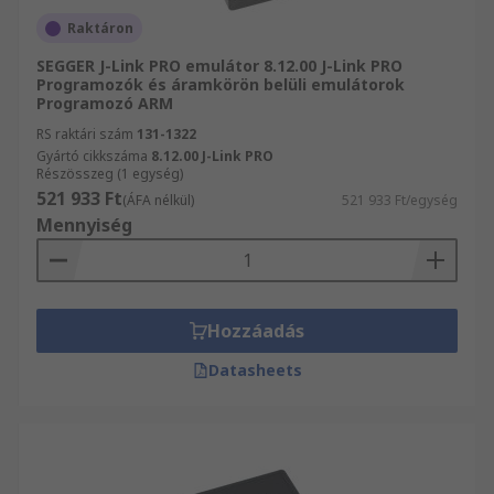
Raktáron
SEGGER J-Link PRO emulátor 8.12.00 J-Link PRO
Programozók és áramkörön belüli emulátorok
Programozó ARM
RS raktári szám
131-1322
Gyártó cikkszáma
8.12.00 J-Link PRO
Részösszeg (1 egység)
521 933 Ft
(ÁFA nélkül)
521 933 Ft/egység
Mennyiség
Hozzáadás
Datasheets