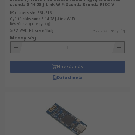
szonda 8.14.28 J-Link WiFi Szonda Szonda RISC-V
RS raktári szám
861-816
Gyártó cikkszáma
8.14.28 J-Link WiFi
Részösszeg (1 egység)
572 290 Ft
(ÁFA nélkül)
572 290 Ft/egység
Mennyiség
Hozzáadás
Datasheets