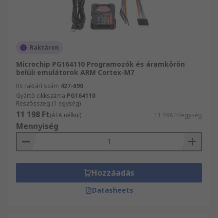
Raktáron
Microchip PG164110 Programozók és áramkörön
belüli emulátorok ARM Cortex-M7
RS raktári szám
427-690
Gyártó cikkszáma
PG164110
Részösszeg (1 egység)
11 198 Ft
(ÁFA nélkül)
11 198 Ft/egység
Mennyiség
Hozzáadás
Datasheets