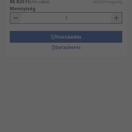
86 820 Ft
(ÁFA nélkül)
86 820 Ft/egység
Mennyiség
Hozzáadás
Datasheets