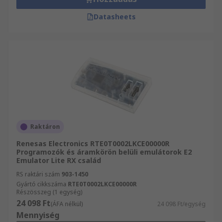
Datasheets
Raktáron
Renesas Electronics RTE0T0002LKCE00000R
Programozók és áramkörön belüli emulátorok E2
Emulator Lite RX család
RS raktári szám
903-1450
Gyártó cikkszáma
RTE0T0002LKCE00000R
Részösszeg (1 egység)
24 098 Ft
(ÁFA nélkül)
24 098 Ft/egység
Mennyiség