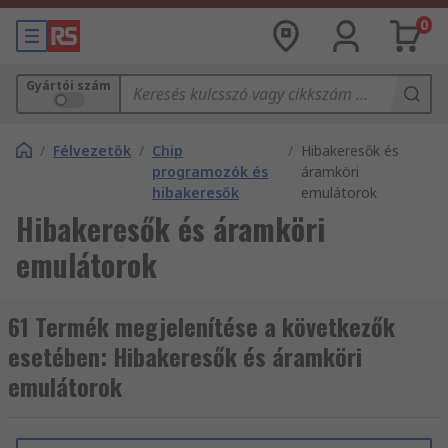
0
Gyártói szám
/
Félvezetők
/
Chip
/
Hibakeresők és
programozók és
áramköri
hibakeresők
emulátorok
Hibakeresők és áramköri
emulátorok
61 Termék megjelenítése a következők
esetében: Hibakeresők és áramköri
emulátorok