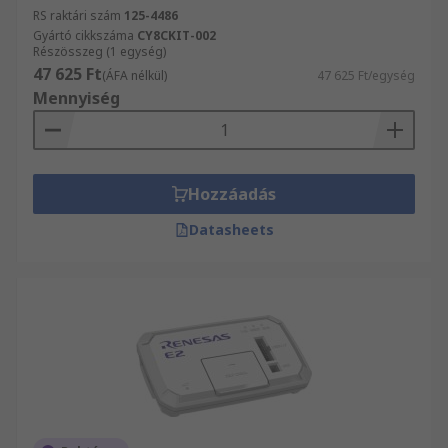
RS raktári szám
125-4486
Gyártó cikkszáma
CY8CKIT-002
Részösszeg (1 egység)
47 625 Ft
(ÁFA nélkül)
47 625 Ft/egység
Mennyiség
Hozzáadás
Datasheets