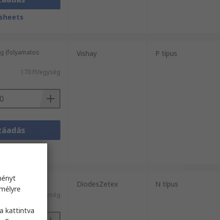
sheets
g (folyamatos
Vishay
P típus
170 Ft/egység
záadás
sheets
ményt
s / 3000 egység)
DiodesZetex
N típus
emélyre
kül)
86 Ft/egység
s
a kattintva