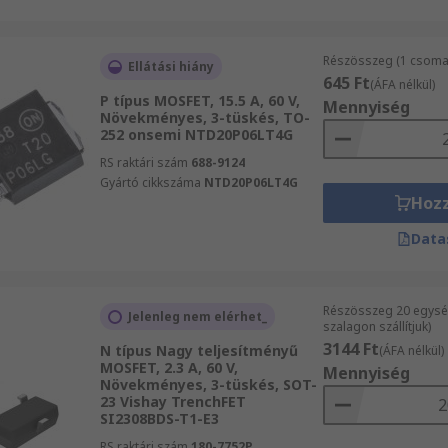
Részösszeg (1 csomag
Ellátási hiány
645 Ft
(ÁFA nélkül)
P típus MOSFET, 15.5 A, 60 V,
Mennyiség
Növekményes, 3-tüskés, TO-
252 onsemi NTD20P06LT4G
RS raktári szám
688-9124
Gyártó cikkszáma
NTD20P06LT4G
Hoz
Data
Részösszeg 20 egysé
Jelenleg nem elérhet_
szalagon szállítjuk)
3144 Ft
N típus Nagy teljesítményű
(ÁFA nélkül)
MOSFET, 2.3 A, 60 V,
Mennyiség
Növekményes, 3-tüskés, SOT-
23 Vishay TrenchFET
SI2308BDS-T1-E3
RS raktári szám
180-7752P