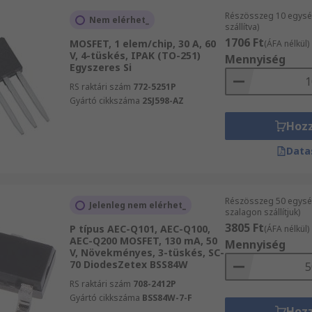
Részösszeg 10 egysé
Nem elérhet_
szállítva)
1706 Ft
MOSFET, 1 elem/chip, 30 A, 60
(ÁFA nélkül)
V, 4-tüskés, IPAK (TO-251)
Mennyiség
Egyszeres Si
RS raktári szám
772-5251P
Gyártó cikkszáma
2SJ598-AZ
Hoz
Data
Részösszeg 50 egysé
Jelenleg nem elérhet_
szalagon szállítjuk)
3805 Ft
P típus AEC-Q101, AEC-Q100,
(ÁFA nélkül)
AEC-Q200 MOSFET, 130 mA, 50
Mennyiség
V, Növekményes, 3-tüskés, SC-
70 DiodesZetex BSS84W
RS raktári szám
708-2412P
Gyártó cikkszáma
BSS84W-7-F
Hoz