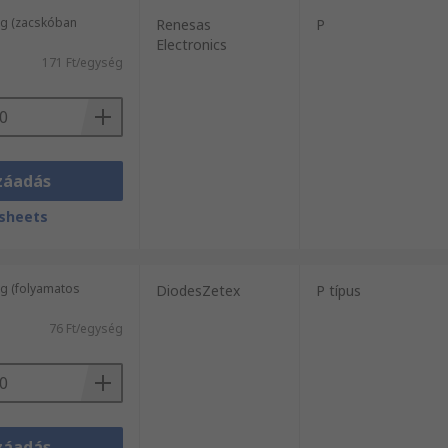
g (zacskóban
Renesas
P
Electronics
171 Ft/egység
záadás
sheets
g (folyamatos
DiodesZetex
P típus
76 Ft/egység
záadás