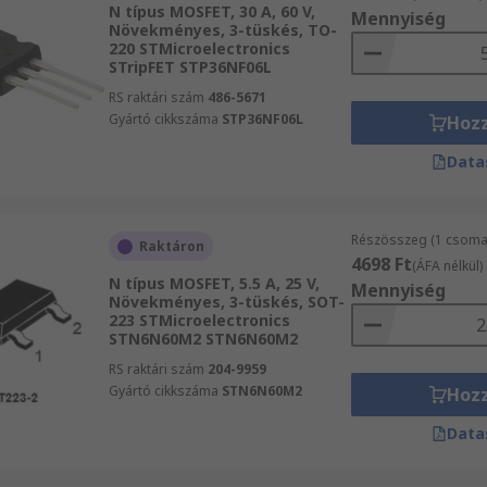
rtalmaznak, melyek szabadon mozoghatnak. Ez a legnépsze
N típus MOSFET, 30 A, 60 V,
Mennyiség
Növekményes, 3-tüskés, TO-
alkalmaznak a kaputerminálra.
220 STMicroelectronics
STripFET STP36NF06L
lektronlyukakat tartalmaz. A P-csatornás MOSFET-EK pozití
RS raktári szám
486-5671
adott feszültség alacsonyabb a forrásfeszültségnél.
Gyártó cikkszáma
STP36NF06L
Hoz
Data
Részösszeg (1 csoma
Raktáron
ocesszorokban és egyéb memória-összetevőkben található
4698 Ft
(ÁFA nélkül)
N típus MOSFET, 5.5 A, 25 V,
ználják az áramkörökben.
Mennyiség
Növekményes, 3-tüskés, SOT-
223 STMicroelectronics
STN6N60M2 STN6N60M2
RS raktári szám
204-9959
Gyártó cikkszáma
STN6N60M2
Hoz
Data