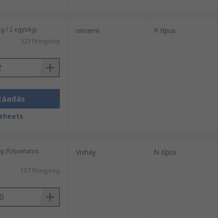
 / 2 egység)
onsemi
P típus
323 Ft/egység
záadás
sheets
g (folyamatos
Vishay
N típus
157 Ft/egység