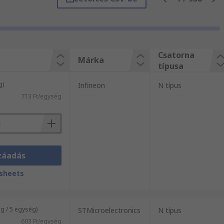
 működnek Az áram áthalad, ha nincs
 változó ellenálláshoz, és általában
Csatorna
Márka
típusa
g)
Infineon
N típus
713 Ft/egység
özött, az áram a leeresztéstől a
. Minél alacsonyabb a feszültség, annál
mény MOSFET-EK hasonlóak a normál
záadás
sheets
 / 5 egység)
STMicroelectronics
N típus
603 Ft/egység