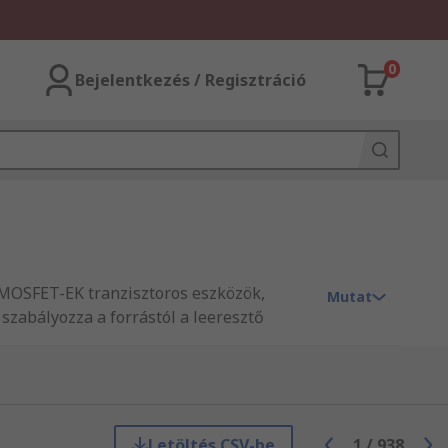
0
Bejelentkezés / Regisztráció
 MOSFET-EK tranzisztoros eszközök,
Mutat
 szabályozza a forrástól a leeresztő
ására vagy felerősítésére szolgál.
ban, például DPAK, D2PAK, DFN, I2PAK,
 MOSFET-ekhez készült teljes útmutatót..
Letöltés CSV-be
1
/
938