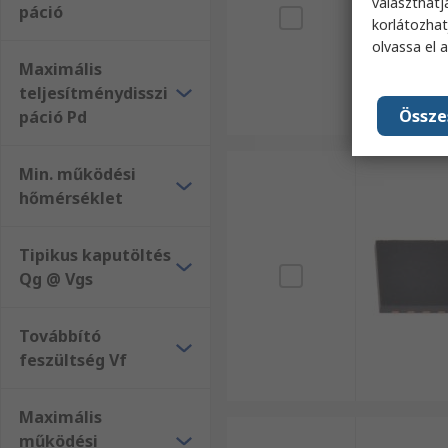
választhatj
páció
korlátozhat
olvassa el 
Maximális
teljesítménydisszi
Össze
páció Pd
Min. működési
hőmérséklet
Tipikus kaputöltés
Qg @ Vgs
Továbbító
feszültség Vf
Maximális
működési