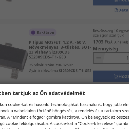
Data
Részösszeg 10 egysé
Raktáron
szalagon szállítjuk)
1703 Ft
P típus MOSFET, 1.2 A, -60 V,
(ÁFA nélkül)
Növekményes, 3-tüskés, SOT-
Mennyiség
23 Vishay Si2309CDS
SI2309CDS-T1-GE3
RS raktári szám
710-3250P
Gyártó cikkszáma
SI2309CDS-T1-GE3
Hoz
Data
etben tartjuk az Ön adatvédelmét
kon cookie-kat és hasonló technológiákat használunk, hogy jobb él
Részösszeg (1 tekerc
Raktáron
nnek a weboldalon történő böngészés, a rendelés és a tartalom sz
256 500 Ft
(ÁFA nél
án. A "Mindent elfogad" gombra kattintva, Ön beleegyezik az össze
N típus AEC-Q101 MOSFET, 150
Mennyiség
gú cookie feldolgozásába. A cookie-kat a "Cookie-k kezelése" gombr
mA, 60 V, Növekményes, 3-
tüskés, SOT-23 DiodesZetex