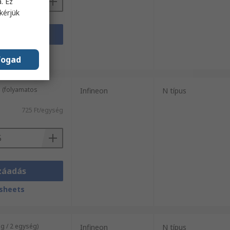
. Ez
kérjük
záadás
sheets
fogad
 (folyamatos
Infineon
N típus
725 Ft/egység
záadás
sheets
 / 2 egység)
Infineon
N típus