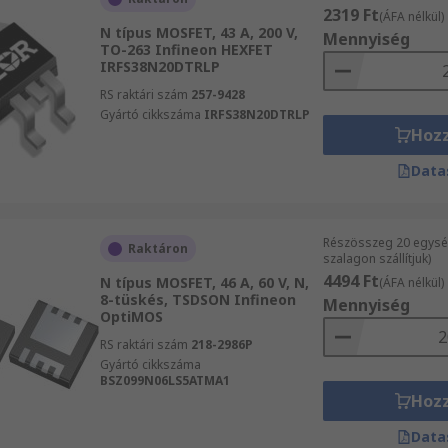
2319 Ft
(ÁFA nélkül)
N típus MOSFET, 43 A, 200 V,
Mennyiség
TO-263 Infineon HEXFET
IRFS38N20DTRLP
RS raktári szám
257-9428
Gyártó cikkszáma
IRFS38N20DTRLP
Hoz
Data
Részösszeg 20 egysé
Raktáron
szalagon szállítjuk)
4494 Ft
N típus MOSFET, 46 A, 60 V, N,
(ÁFA nélkül)
8-tüskés, TSDSON Infineon
Mennyiség
OptiMOS
RS raktári szám
218-2986P
Gyártó cikkszáma
BSZ099N06LS5ATMA1
Hoz
Data