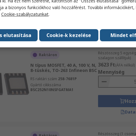
a ki. Ha ezt nem szeretné, kattintson az "Összes elutasítása" gombra
BS170F
ja a bizonyos funkciókhoz való hozzáférést. További információkért, 
RS raktári szám
922-7822
a
Cookie-szabályzatunkat
.
Gyártó cikkszáma
BS170FTA
Hoz
Data
s elutasítása
Cookie-k kezelése
Mindet el
Részösszeg 5 egység
Raktáron
szalagon szállítjuk)
3623 Ft
N típus MOSFET, 40 A, 100 V, N,
(ÁFA nélkül)
8-tüskés, TO-263 Infineon BSC
Mennyiség
RS raktári szám
258-7681P
Gyártó cikkszáma
BSC252N10NSFGATMA1
Hoz
Data
Részösszeg (1 csomag
Raktáron