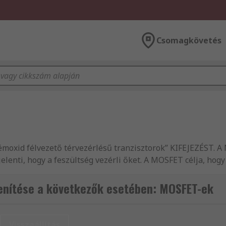
Csomagkövetés
oxid félvezető térvezérlésű tranzisztorok” KIFEJEZÉST. A
elenti, hogy a feszültség vezérli őket. A MOSFET célja, hogy
 működik, mint egy kapcsoló, és elektronikus jelek kapcsol
nítése a következők esetében: MOSFET-ek
tegrált áramkörök). A MOSFET-EK számos szabványos tokozás
FET-ekkel kapcsolatos további információkért olvassa el a
Visszaállítás