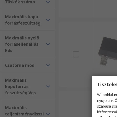
Tüskék száma
Maximális kapu
forrásfeszültség
Maximális nyelő
forrásellenállás
Rds
Csatorna mód
Maximális
Tisztel
kapuforrás-
feszültség Vgs
Weboldalun
nyújtsunk Ö
szabása sor
Maximális
létfontossá
teljesítménydisszi