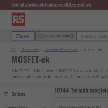
Szolgáltatásaink
Ipari portál
Új termékek
Menü
Gyártói szám
/
Félvezetők
/
Diszkrét félvezetők
/
MOSFET-ek
MOSFET-ek
A MOSFET-ek Más néven MOSFET tranzisztorok, A „fém
amelyeket kondenzátor vezérel. A "térvezérlésű" azt j
kivezetésig átfolyó áram áramlását. Nagyon hasonlóan
18744 Termék megjele
Ezek a félvezető eszközök NYÁK-ra szerelt IC-k (in
Szűrés
SOIC, SOT-223 ÉS TO-220 tokozásban kaphatók. A MOS
Összehasonlítás (0/8)