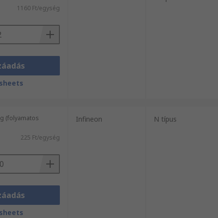
1160 Ft/egység
záadás
sheets
g (folyamatos
Infineon
N típus
225 Ft/egység
záadás
sheets