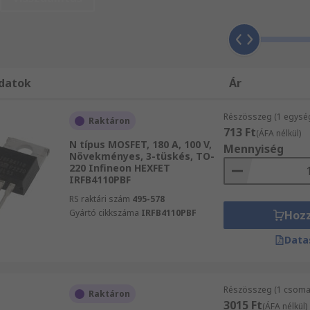
rülési és bővítésiA lemeülési MOSFETek zárt kapcsolóként
zása esetén leáll.a továbbfejlesztett MOSFET-EK hasonlóak a
K. N-csatornás vagy p-csatornás változatban kaphatók.
datok
Ár
Részösszeg (1 egysé
Raktáron
713 Ft
(ÁFA nélkül)
esztés. Ha feszültséget kap a kapu és a forrás érintkezői k
N típus MOSFET, 180 A, 100 V,
Mennyiség
ozik, A leeresztő és a forrás közötti ellenállás is változik
Növekményes, 3-tüskés, TO-
220 Infineon HEXFET
 az ellenállás a csatornától a forrásig csökken.A teljesít
IRFB4110PBF
ervezték őket.
RS raktári szám
495-578
Gyártó cikkszáma
IRFB4110PBF
Hoz
zehasonlítása
Data
nból készülnek.
Részösszeg (1 csomag
Raktáron
3015 Ft
(ÁFA nélkül)