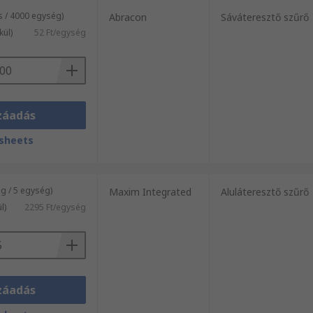
s / 4000 egység)
Abracon
Sáváteresztő szűrő
kül)
52 Ft/egység
záadás
sheets
 / 5 egység)
Maxim Integrated
Aluláteresztő szűrő
l)
2295 Ft/egység
záadás