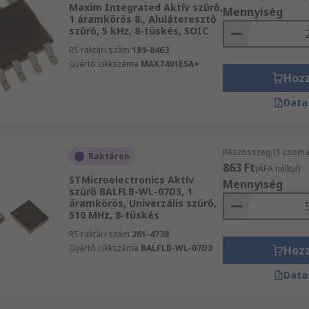
Maxim Integrated Aktív szűrő,
Mennyiség
1 áramkörös 8., Aluláteresztő
szűrő, 5 kHz, 8-tüskés, SOIC
RS raktári szám
189-8463
Gyártó cikkszáma
MAX7401ESA+
Hoz
Data
Részösszeg (1 csomag
Raktáron
863 Ft
(ÁFA nélkül)
STMicroelectronics Aktív
Mennyiség
szűrő BALFLB-WL-07D3, 1
áramkörös, Univerzális szűrő,
510 MHz, 8-tüskés
RS raktári szám
261-4738
Gyártó cikkszáma
BALFLB-WL-07D3
Hoz
Data