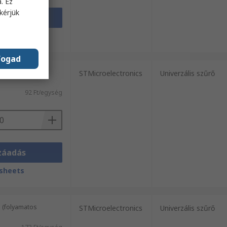
. Ez
kérjük
záadás
sheets
fogad
g (folyamatos
STMicroelectronics
Univerzális szűrő
92 Ft/egység
záadás
sheets
 (folyamatos
STMicroelectronics
Univerzális szűrő