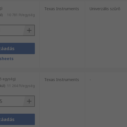
g)
Texas Instruments
Univerzális szűrő
l)
10 781 Ft/egység
záadás
sheets
25 egység)
Texas Instruments
-
kül)
11 264 Ft/egység
záadás