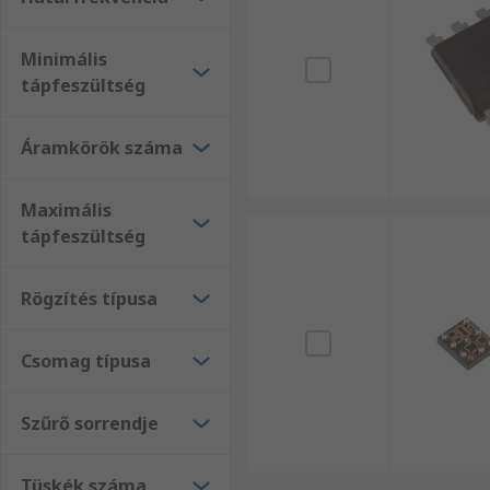
Minimális
tápfeszültség
Áramkörök száma
Maximális
tápfeszültség
Rögzítés típusa
Csomag típusa
Szűrő sorrendje
Tüskék száma