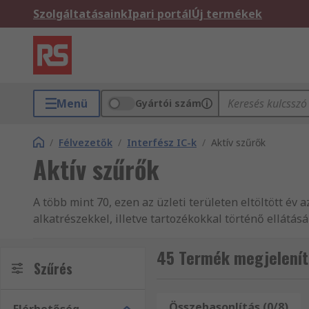
Szolgáltatásaink
Ipari portál
Új termékek
Menü
Gyártói szám
/
Félvezetők
/
Interfész IC-k
/
Aktív szűrők
Aktív szűrők
A több mint 70, ezen az üzleti területen eltöltött év
alkatrészekkel, illetve tartozékokkal történő ellátá
termékek fogalmazásával, több mint 160 ország vás
vevőszolgálatunkban, legyen Ethernet adó-vevő, vagy
45 Termék megjelenít
Szűrés
terméktartományunkban bármire is legyen szüksége, a
egy több mint 500 000 terméket tartalmazó online h
lett fejlesztve, hogy támogassa és vezesse minden lé
Összehasonlítás (0/8)