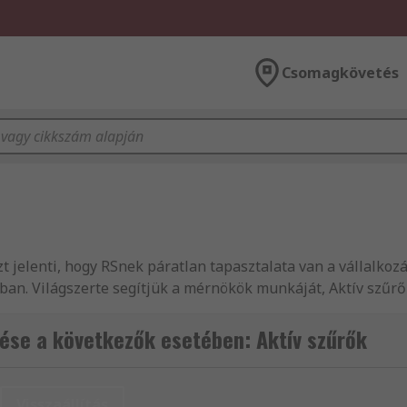
Csomagkövetés
 azt jelenti, hogy RSnek páratlan tapasztalata van a vállalko
sában. Világszerte segítjük a mérnökök munkáját, Aktív szűrő
árlói számára, akik mind tudják, hogy megbízhatnak termé
 USB vezérlő. Texas Instruments termékeket keres? A mi Akt
ése a következők esetében: Aktív szűrők
zt könnyen megtalálja. Több mint 145 000 alkatrészt kínálu
ozzáférhető termékadatbázist. Online vásárlása folyamán m
pését. Az RS Elektronikus alkatrészek, elektromos készülék
Visszaállítás