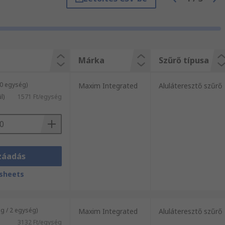
alkatrészek, elektromos készülékek és
zerűen böngéssze weboldalunkat.
gáink szívesen állnak az Ön
elben, vagy csupán egy-egy árucikket
aki támogatást tapasztalt Félvezető
Márka
Szűrő típusa
50 egység)
Maxim Integrated
Aluláteresztő szűrő
l)
1571 Ft/egység
záadás
sheets
 / 2 egység)
Maxim Integrated
Aluláteresztő szűrő
3132 Ft/egység