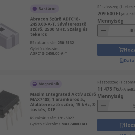
Részösszeg (1 tekerc
Raktáron
209 600 Ft
(ÁFA nél
Abracon Szűrő ADFC18-
Mennyiség
2450.00-A-T, Sáváteresztő
szűrő, 2500 MHz, Szalag és
tekercs
RS raktári szám
250-5132
Gyártó cikkszáma
Hoz
ADFC18-2450.00-A-T
Data
Részösszeg (1 csomag
Megszűnik
11 475 Ft
(ÁFA nélkü
Maxim Integrated Aktív szűrő
Mennyiség
MAX7408, 1 áramkörös 5.,
Aluláteresztő szűrő, 15 kHz, 8-
tüskés, DIP
RS raktári szám
191-5027
Gyártó cikkszáma
MAX7408EUA+
Hoz