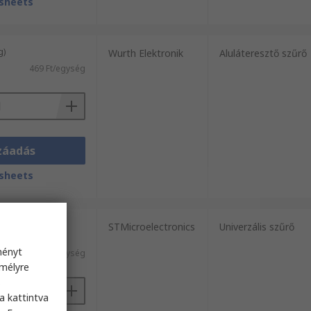
sheets
g)
Wurth Elektronik
Aluláteresztő szűrő
469 Ft/egység
záadás
sheets
 (folyamatos
STMicroelectronics
Univerzális szűrő
ményt
173 Ft/egység
emélyre
s
a kattintva