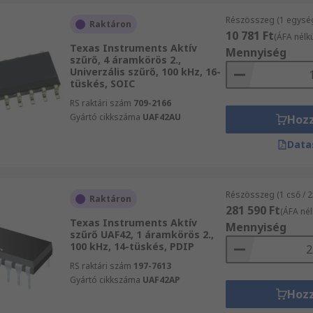
Részösszeg (1 egysé
Raktáron
10 781 Ft
(ÁFA nélkü
Texas Instruments Aktív
Mennyiség
szűrő, 4 áramkörös 2.,
Univerzális szűrő, 100 kHz, 16-
tüskés, SOIC
RS raktári szám
709-2166
Gyártó cikkszáma
UAF42AU
Hoz
Data
Részösszeg (1 cső / 
Raktáron
281 590 Ft
(ÁFA nél
Texas Instruments Aktív
Mennyiség
szűrő UAF42, 1 áramkörös 2.,
100 kHz, 14-tüskés, PDIP
RS raktári szám
197-7613
Gyártó cikkszáma
UAF42AP
Hoz