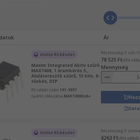
nikai és ipari termékeket forgalmaz. A teljes Elektronikus 
rfész IC-k és kiegészítő alkatrészek, megtekintéséhez egys
zerűen lépjen kapcsolatba az ügyfélszolgálatunkkal, kolle
tás ingyenes. Akár Aktív szűrő termékeket vásárol nagy tét
tás előnyeiben. Vásárlóink számíthatnak arra, hogy a műsz
datok
Ár
Részösszeg (1 cső / 
Utolsó RS készlet
78 525 Ft
(ÁFA nélkü
Maxim Integrated Aktív szűrő
Mennyiség
MAX7408, 1 áramkörös 5.,
Aluláteresztő szűrő, 15 kHz, 8-
tüskés, DIP
RS raktári szám
191-3997
Gyártó cikkszáma
MAX7408EUA+
Hoz
Data
Részösszeg (1 csomag
Utolsó RS készlet
6263 Ft
(ÁFA nélkül)