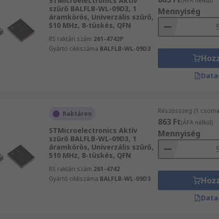
STMicroelectronics Aktív
(ÁFA nélkül)
szűrő BALFLB-WL-09D3, 1
Mennyiség
áramkörös, Univerzális szűrő,
510 MHz, 8-tüskés, QFN
RS raktári szám
261-4742P
Gyártó cikkszáma
BALFLB-WL-09D3
Hoz
Data
Részösszeg (1 csomag
Raktáron
863 Ft
(ÁFA nélkül)
STMicroelectronics Aktív
Mennyiség
szűrő BALFLB-WL-09D3, 1
áramkörös, Univerzális szűrő,
510 MHz, 8-tüskés, QFN
RS raktári szám
261-4742
Gyártó cikkszáma
BALFLB-WL-09D3
Hoz
Data