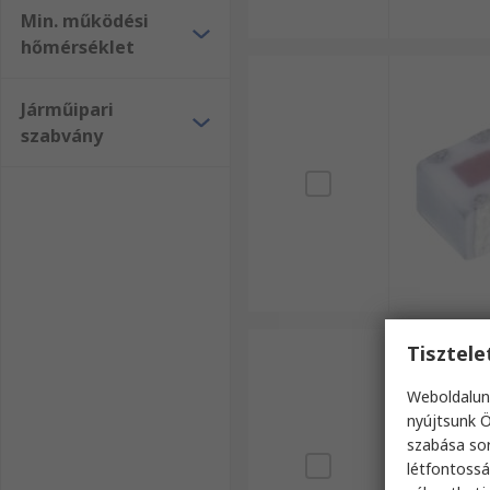
Min. működési
hőmérséklet
Járműipari
szabvány
Tisztel
Weboldalun
nyújtsunk Ö
szabása sor
létfontossá