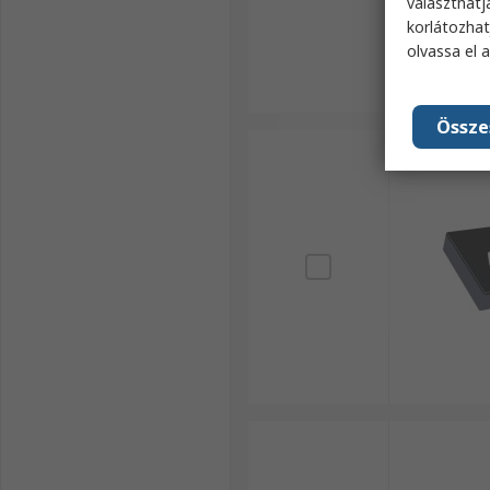
választhatj
korlátozhat
olvassa el 
Össze