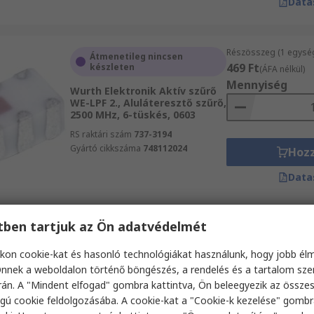
Data
Részösszeg (1 egysé
Átmenetileg nincsen
469 Ft
készleten
(ÁFA nélkül)
Mennyiség
Wurth Elektronik Aktív szűrő
WE-LPF 2., Aluláteresztő szűrő,
2500 MHz, 6-tüskés, 0603
RS raktári szám
737-3194
Gyártó cikkszáma
748112024
Hoz
Data
etben tartjuk az Ön adatvédelmét
Részösszeg 5 egység
Raktáron
szalagon szállítjuk)
863 Ft
kon cookie-kat és hasonló technológiákat használunk, hogy jobb él
STMicroelectronics Aktív
(ÁFA nélkül)
szűrő BALFLB-WL-08D3, 1
nnek a weboldalon történő böngészés, a rendelés és a tartalom sz
Mennyiség
áramkörös, Univerzális szűrő,
án. A "Mindent elfogad" gombra kattintva, Ön beleegyezik az össze
510 MHz, 8-tüskés, QFN
gú cookie feldolgozásába. A cookie-kat a "Cookie-k kezelése" gombr
RS raktári szám
261-4740P