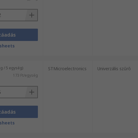
záadás
sheets
 / 5 egység)
STMicroelectronics
Univerzális szűrő
173 Ft/egység
záadás
sheets