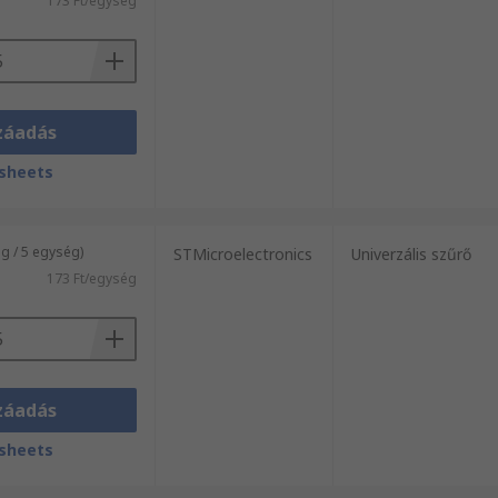
173 Ft/egység
záadás
sheets
 / 5 egység)
STMicroelectronics
Univerzális szűrő
173 Ft/egység
záadás
sheets