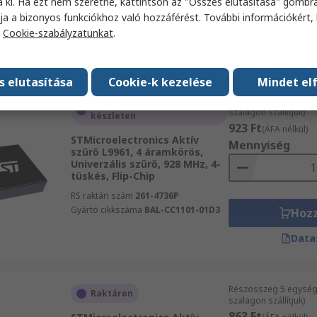
a ki. Ha ezt nem szeretné, kattintson az "Összes elutasítása" gombra
Gyártó cikkszáma
BALFLB-WL-08D3
ja a bizonyos funkciókhoz való hozzáférést. További információkért, 
Hoz
a
Cookie-szabályzatunkat
.
Data
s elutasítása
Cookie-k kezelése
Mindet el
Részösszeg 10 egysé
Átmenetileg nincsen
szalagon szállítjuk)
készleten
923 Ft
(ÁFA nélkül)
STMicroelectronics Aktív
Mennyiség
szűrő L9961, 4 áramkörös,
Univerzális szűrő, 928 MHz, 4-
tüskés, Flip-Chip
RS raktári szám
261-4736P
Gyártó cikkszáma
BAL-CC1101-01D3
Hoz
Data
Részösszeg 5 egység
Raktáron
szalagon szállítjuk)
863 Ft