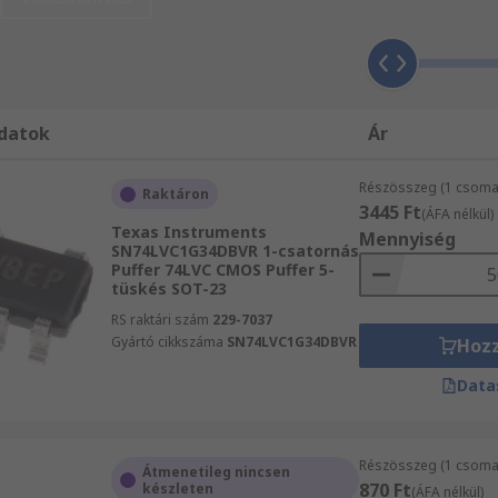
tást tapasztalt Félvezető mérnököktől kapják. Amennyiben 
Zónát, ahol több mint 100 000 dokumentum biztosítja az öss
adja a munkavédelmi adataikat és a vonatkozó tanácsokat. 
előtt ellenőrizze a méretet, mennyiséget, és a felhasználha
datok
Ár
Részösszeg (1 csoma
Raktáron
3445 Ft
(ÁFA nélkül)
Texas Instruments
Mennyiség
SN74LVC1G34DBVR 1-csatornás
Puffer 74LVC CMOS Puffer 5-
tüskés SOT-23
RS raktári szám
229-7037
Gyártó cikkszáma
SN74LVC1G34DBVR
Hoz
Data
Részösszeg (1 csoma
Átmenetileg nincsen
870 Ft
készleten
(ÁFA nélkül)