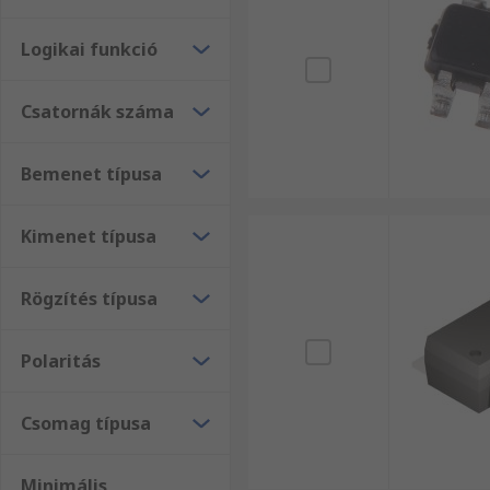
Logikai funkció
Csatornák száma
Bemenet típusa
Kimenet típusa
Rögzítés típusa
Polaritás
Csomag típusa
Minimális