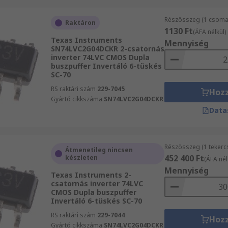
Részösszeg (1 csoma
Raktáron
1130 Ft
(ÁFA nélkül)
Texas Instruments
Mennyiség
SN74LVC2G04DCKR 2-csatornás
inverter 74LVC CMOS Dupla
buszpuffer Invertáló 6-tüskés
SC-70
RS raktári szám
229-7045
Hoz
Gyártó cikkszáma
SN74LVC2G04DCKR
Data
Részösszeg (1 tekerc
Átmenetileg nincsen
452 400 Ft
készleten
(ÁFA nél
Mennyiség
Texas Instruments 2-
csatornás inverter 74LVC
CMOS Dupla buszpuffer
Invertáló 6-tüskés SC-70
RS raktári szám
229-7044
Hoz
Gyártó cikkszáma
SN74LVC2G04DCKR