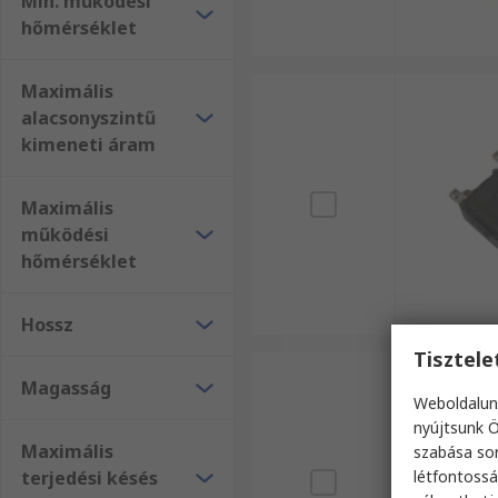
Min. működési
hőmérséklet
Maximális
alacsonyszintű
kimeneti áram
Maximális
működési
hőmérséklet
Hossz
Tisztel
Magasság
Weboldalun
nyújtsunk Ö
Maximális
szabása sor
terjedési késés
létfontossá