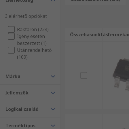
Elérhetőség
Vásárlóink számíthatnak arra, hogy a műszaki támoga
találni a műszaki támogatási oldalainkat, az RS Info
3 elérhető opciókat
azok felhasználásának műszaki hátterét, illetve meg
termékektől Feszültségfordító termékekig, vásárlás 
Raktáron (234)
további információt online adatbázisunkból.
Összehasonlítás
Terméka
Igény esetén
beszerzett (1)
Utánrendelhető
(109)
Márka
Jellemzők
Logikai család
Terméktípus