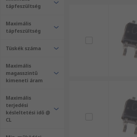
tápfeszültség
Maximális
tápfeszültség
Tüskék száma
Maximális
magasszintű
kimeneti áram
Maximális
terjedési
késleltetési idő @
CL