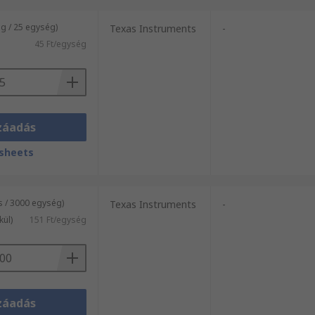
g / 25 egység)
Texas Instruments
-
45 Ft/egység
záadás
sheets
s / 3000 egység)
Texas Instruments
-
kül)
151 Ft/egység
záadás