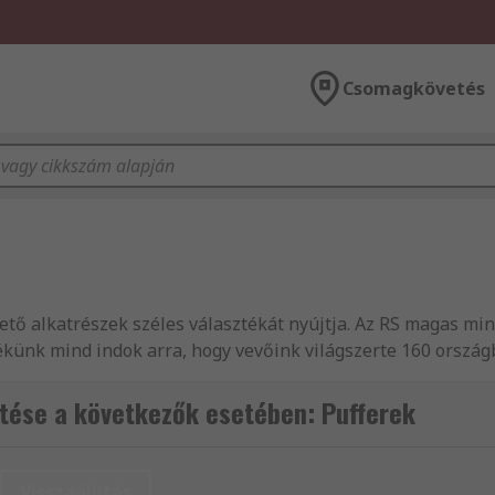
Csomagkövetés
ető alkatrészek széles választékát nyújtja. Az RS magas min
künk mind indok arra, hogy vevőink világszerte 160 országb
satlakozók termékek széles választékát, és számos különfél
katrészek, elektromos készülékek és csatlakozók termékvona
tése a következők esetében: Pufferek
öngéssze weboldalunkat. Amennyiben műszaki tanácsadásra 
ívesen állnak az Ön rendelkezésére. Természetesen nálunk e
y csupán egy-egy árucikket rendel, mindenképpen részesülhe
Visszaállítás