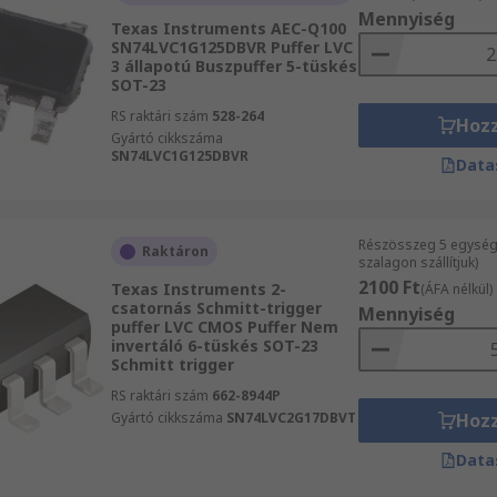
Mennyiség
Texas Instruments AEC-Q100
SN74LVC1G125DBVR Puffer LVC
3 állapotú Buszpuffer 5-tüskés
SOT-23
RS raktári szám
528-264
Hoz
Gyártó cikkszáma
SN74LVC1G125DBVR
Data
Részösszeg 5 egység
Raktáron
szalagon szállítjuk)
2100 Ft
Texas Instruments 2-
(ÁFA nélkül)
csatornás Schmitt-trigger
Mennyiség
puffer LVC CMOS Puffer Nem
invertáló 6-tüskés SOT-23
Schmitt trigger
RS raktári szám
662-8944P
Gyártó cikkszáma
SN74LVC2G17DBVT
Hoz
Data