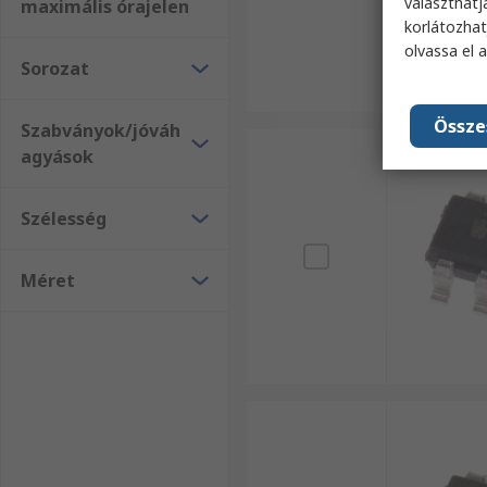
választhatj
maximális órajelen
korlátozhat
olvassa el 
Sorozat
Össze
Szabványok/jóváh
agyások
Szélesség
Méret