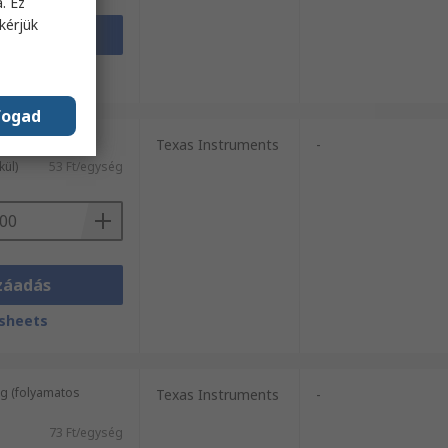
. Ez
kérjük
záadás
sheets
fogad
s / 3000 egység)
Texas Instruments
-
kül)
53 Ft/egység
záadás
sheets
g (folyamatos
Texas Instruments
-
73 Ft/egység