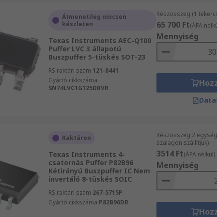
Részösszeg (1 tekerc
Átmenetileg nincsen
65 700 Ft
készleten
(ÁFA nélkü
Mennyiség
Texas Instruments AEC-Q100
Puffer LVC 3 állapotú
Buszpuffer 5-tüskés SOT-23
RS raktári szám
121-8441
Gyártó cikkszáma
Hoz
SN74LVC1G125DBVR
Data
Részösszeg 2 egység
Raktáron
szalagon szállítjuk)
3514 Ft
Texas Instruments 4-
(ÁFA nélkül)
csatornás Puffer P82B96
Mennyiség
Kétirányú Buszpuffer IC Nem
invertáló 8-tüskés SOIC
RS raktári szám
267-5715P
Gyártó cikkszáma
P82B96DR
Hoz