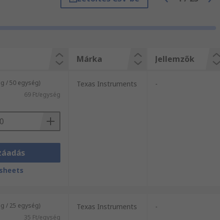
áttekinti az RS weboldalát, meg fogja
zes Szabványos logikai termék illetve
Címezhető scan portok és kiegészítő
tóságot, nyerjen a működtetésükről
Márka
Jellemzők
g / 50 egység)
Texas Instruments
-
69 Ft/egység
záadás
sheets
g / 25 egység)
Texas Instruments
-
35 Ft/egység