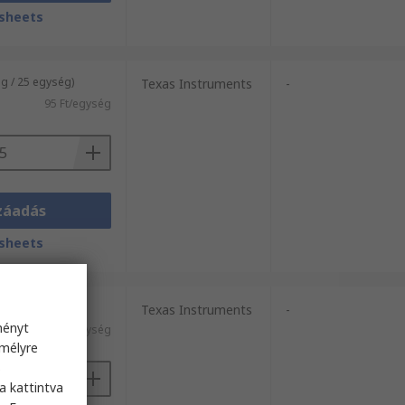
sheets
g / 25 egység)
Texas Instruments
-
95 Ft/egység
záadás
sheets
 / 2 egység)
Texas Instruments
-
ményt
1757 Ft/egység
emélyre
s
a kattintva