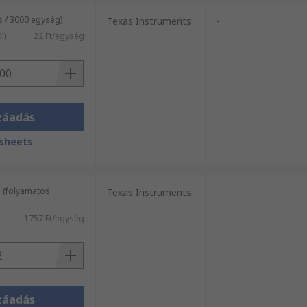
s / 3000 egység)
Texas Instruments
-
l)
22 Ft/egység
záadás
sheets
 (folyamatos
Texas Instruments
-
1757 Ft/egység
záadás