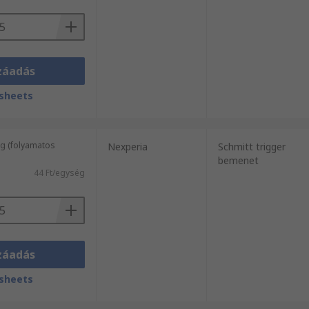
záadás
sheets
g (folyamatos
Nexperia
Schmitt trigger
bemenet
44 Ft/egység
záadás
sheets