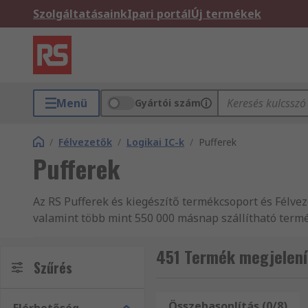
Szolgáltatásaink
Ipari portál
Új termékek
Menü
Gyártói szám
/
Félvezetők
/
Logikai IC-k
/
Pufferek
Pufferek
Az RS Pufferek és kiegészítő termékcsoport és Félvez
valamint több mint 550 000 másnap szállítható termé
Elektronikus alkatrészek, elektromos készülékek és c
ipari termékeket forgalmaz. A teljes Elektronikus al
451 Termék megjelení
Szűrés
logikai alkatrészek, megtekintéséhez egyszerűen b
kapcsolatba az ügyfélszolgálatunkkal, kollegáink sz
és kiegészítő termékeket vásárol nagy tételben, vag
Összehasonlítás (0/8)