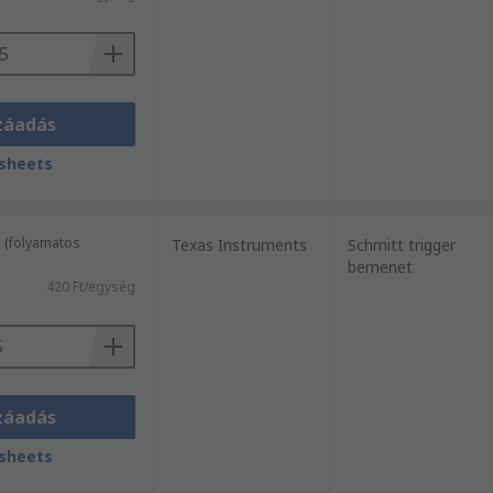
záadás
sheets
 (folyamatos
Texas Instruments
Schmitt trigger
bemenet
420 Ft/egység
záadás
sheets