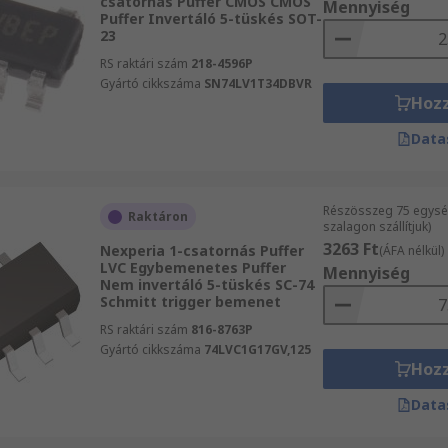
csatornás Puffer CMOS CMOS
Mennyiség
Puffer Invertáló 5-tüskés SOT-
23
RS raktári szám
218-4596P
Gyártó cikkszáma
SN74LV1T34DBVR
Hoz
Data
Részösszeg 75 egysé
Raktáron
szalagon szállítjuk)
3263 Ft
Nexperia 1-csatornás Puffer
(ÁFA nélkül)
LVC Egybemenetes Puffer
Mennyiség
Nem invertáló 5-tüskés SC-74
Schmitt trigger bemenet
RS raktári szám
816-8763P
Gyártó cikkszáma
74LVC1G17GV,125
Hoz
Data