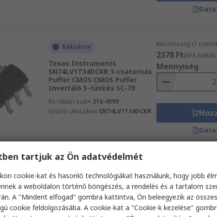
Data
Részösszeg (1 csoma
Raktáron
2378 Ft
(ÁFA nélkül)
Texas Instruments
Mennyiség
SN74LV1T34DCKR 1-csatornás
Puffer CMOS CMOS Puffer
Invertáló 5-tüskés SC-70
RS raktári szám
218-4599
Gyártó cikkszáma
SN74LV1T34DCKR
Hoz
Data
etben tartjuk az Ön adatvédelmét
Részösszeg (1 csomag
Raktáron
3514 Ft
kon cookie-kat és hasonló technológiákat használunk, hogy jobb él
(ÁFA nélkül)
Texas Instruments P82B96DR
nnek a weboldalon történő böngészés, a rendelés és a tartalom sz
Mennyiség
4-csatornás Puffer P82B96
án. A "Mindent elfogad" gombra kattintva, Ön beleegyezik az össze
Kétirányú Buszpuffer IC Nem
gú cookie feldolgozásába. A cookie-kat a "Cookie-k kezelése" gombr
invertáló 8-tüskés SOIC