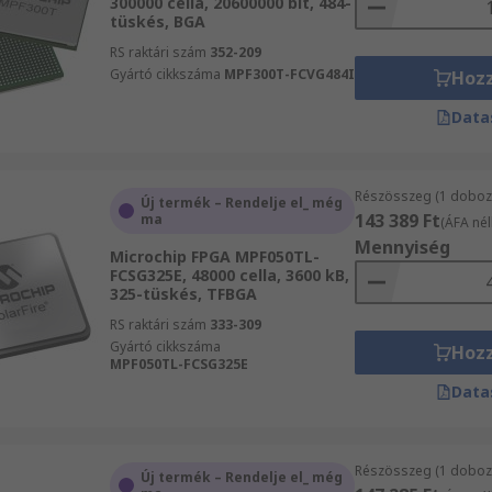
300000 cella, 20600000 bit, 484-
tüskés, BGA
RS raktári szám
352-209
Gyártó cikkszáma
MPF300T-FCVG484I
Hoz
Data
Részösszeg (1 doboz 
Új termék – Rendelje el_ még
143 389 Ft
ma
(ÁFA nél
Mennyiség
Microchip FPGA MPF050TL-
FCSG325E, 48000 cella, 3600 kB,
325-tüskés, TFBGA
RS raktári szám
333-309
Gyártó cikkszáma
Hoz
MPF050TL-FCSG325E
Data
Részösszeg (1 doboz 
Új termék – Rendelje el_ még