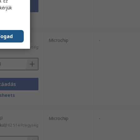
. Ez
záadás
kérjük
sheets
fogad
/ 3 egység)
Microchip
-
kül)
41 828 Ft/egység
záadás
sheets
g)
Microchip
-
kül)
162 514 Ft/egység