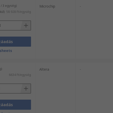
/ 3 egység)
Microchip
-
kül)
58 928 Ft/egység
záadás
sheets
g)
Altera
-
6634 Ft/egység
záadás