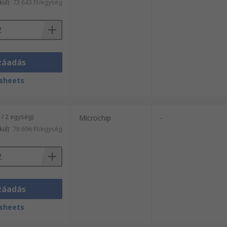
kül)
73 643 Ft/egység
záadás
sheets
/ 2 egység)
Microchip
-
kül)
78 696 Ft/egység
záadás
sheets