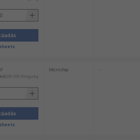
záadás
sheets
g)
Microchip
-
kül)
205 035 Ft/egység
záadás
sheets