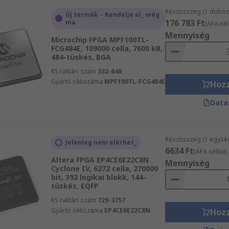
Részösszeg (1 doboz 
Új termék – Rendelje el_ még
176 783 Ft
ma
(ÁFA nél
Mennyiség
Microchip FPGA MPF100TL-
FCG484E, 109000 cella, 7600 kB,
484-tüskés, BGA
RS raktári szám
332-648
Gyártó cikkszáma
MPF100TL-FCG484E
Hoz
Data
Részösszeg (1 egysé
Jelenleg nem elérhet_
6634 Ft
(ÁFA nélkül)
Altera FPGA EP4CE6E22C8N
Mennyiség
Cyclone IV, 6272 cella, 270000
bit, 392 logikai blokk, 144-
tüskés, EQFP
RS raktári szám
729-3757
Gyártó cikkszáma
EP4CE6E22C8N
Hoz