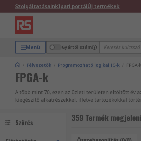
Szolgáltatásaink
Ipari portál
Új termékek
Menü
Gyártói szám
/
Félvezetők
/
Programozható logikai IC-k
/
FPGA-
FPGA-k
A több mint 70, ezen az üzleti területen eltöltött év
kiegészítő alkatrészekkel, illetve tartozékokkal tör
másProgramozható logikai áramkörök és kiegészítő t
megbízhatnak termékeink minőségében és remek vevős
359 Termék megjelení
Szűrés
alkatrészek, elektromos készülékek és csatlakozók te
termékeket forgalmaz. A teljes Elektronikus alkatrés
áramkörök és kiegészítő alkatrészek, megtekintésé
Összehasonlítás (0/8)