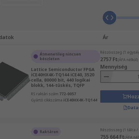
kal, kollegáink szívesen állnak az Ön rendelkezésére. Term
 szabványait alkalmazza, ami azt jelenti, hogy minden FPGA
t, és biztosítjuk az Ön számára mindazokat a műszaki adato
züksége lehet. Ügyfeleink profitálnak a megrendelt FPGA-k
et vásárol nagy tételben, vagy csupán egy-egy árucikket re
datok
Ár
 terméklistánk a legmagasabb szintű elvárásainak is megfel
Részösszeg (1 egysé
Átmenetileg nincsen
2757 Ft
készleten
(ÁFA nélkül)
Mennyiség
Lattice Semiconductor FPGA
iCE40HX4K-TQ144 iCE40, 3520
cella, 80000 bit, 440 logikai
blokk, 144-tüskés, TQFP
RS raktári szám
772-0057
Hoz
Gyártó cikkszáma
iCE40HX4K-TQ144
Data
Részösszeg (1 tálca /
Raktáron
755 664 Ft
(ÁFA nél