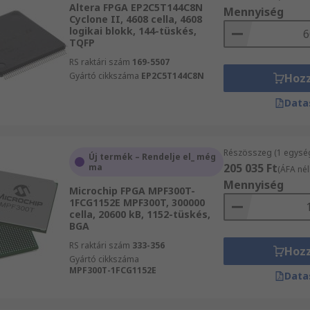
Altera FPGA EP2C5T144C8N
Mennyiség
Cyclone II, 4608 cella, 4608
logikai blokk, 144-tüskés,
TQFP
RS raktári szám
169-5507
Gyártó cikkszáma
EP2C5T144C8N
Hoz
Data
Részösszeg (1 egysé
Új termék – Rendelje el_ még
205 035 Ft
ma
(ÁFA nél
Mennyiség
Microchip FPGA MPF300T-
1FCG1152E MPF300T, 300000
cella, 20600 kB, 1152-tüskés,
BGA
RS raktári szám
333-356
Hoz
Gyártó cikkszáma
MPF300T-1FCG1152E
Data