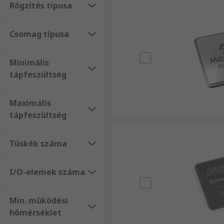
Rögzítés típusa
Csomag típusa
Minimális
tápfeszültség
Maximális
tápfeszültség
Tüskék száma
I/O-elemek száma
Min. működési
hőmérséklet