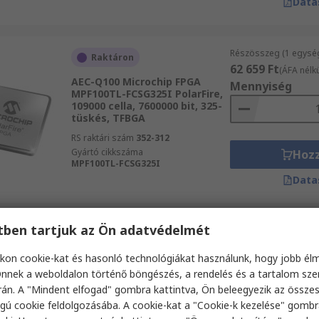
Data
Részösszeg (1 egysé
Raktáron
62 659 Ft
(ÁFA nélkü
AEC-Q100 Microchip FPGA
Mennyiség
MPF100TL-FCSG325I PolarFire,
109000 cella, 7600000 bit, 325-
tüskés, TFBGA
RS raktári szám
352-312
Gyártó cikkszáma
Hoz
MPF100TL-FCSG325I
Data
etben tartjuk az Ön adatvédelmét
Részösszeg (1 egysé
Átmenetileg nincsen
364 575 Ft
készleten
(ÁFA nél
kon cookie-kat és hasonló technológiákat használunk, hogy jobb él
Mennyiség
AEC-Q100 Microchip FPGA
nnek a weboldalon történő böngészés, a rendelés és a tartalom sz
MPF500T-1FCG1152I PolarFire,
án. A "Mindent elfogad" gombra kattintva, Ön beleegyezik az össze
481000 cella, 33000000 bit,
gú cookie feldolgozásába. A cookie-kat a "Cookie-k kezelése" gombr
1152-tüskés, BGA