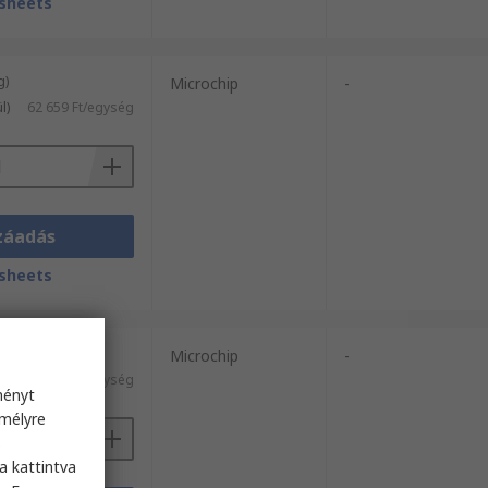
sheets
g)
Microchip
-
l)
62 659 Ft/egység
záadás
sheets
g)
Microchip
-
kül)
364 575 Ft/egység
ményt
emélyre
s
a kattintva