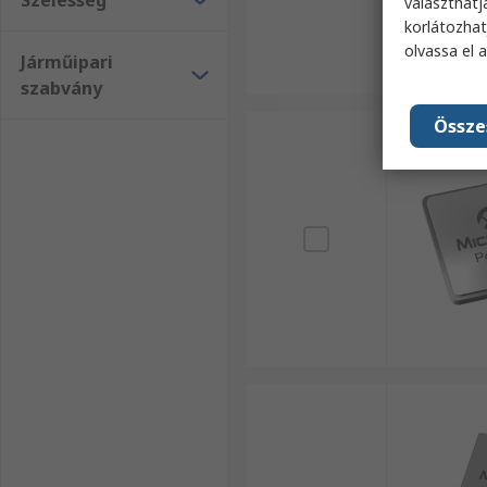
Szélesség
választhatj
korlátozhat
olvassa el 
Járműipari
szabvány
Össze