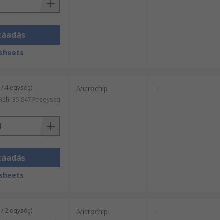
záadás
sheets
/ 4 egység)
Microchip
-
kül)
35 847 Ft/egység
záadás
sheets
/ 2 egység)
Microchip
-