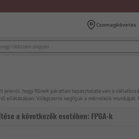
Csomagkövetés
k
 azt jelenti, hogy RSnek páratlan tapasztalata van a vállalk
ténő ellátásában. Világszerte segítjük a mérnökök munkáját, 
ermékek fogalmazásával, több mint 160 ország vásárlói szá
zolgálatunkban, legyen CPLD-k és kiegészítő, vagy SPLD-k
tése a következők esetében: FPGA-k
rmékek széles választékát, és számos különféle FPGA-k és k
zek, elektromos készülékek és csatlakozók termékvonal, min
hez egyszerűen böngéssze weboldalunkat. Amennyiben műsz
Visszaállítás