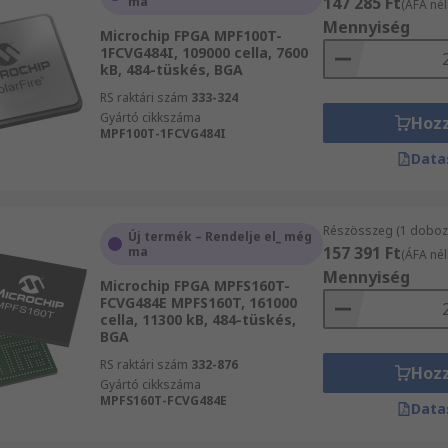
147 285 Ft
ma
(ÁFA nél
Mennyiség
Microchip FPGA MPF100T-
1FCVG484I, 109000 cella, 7600
kB, 484-tüskés, BGA
RS raktári szám
333-324
Gyártó cikkszáma
Hoz
MPF100T-1FCVG484I
Data
Részösszeg (1 doboz 
Új termék – Rendelje el_ még
157 391 Ft
ma
(ÁFA nél
Mennyiség
Microchip FPGA MPFS160T-
FCVG484E MPFS160T, 161000
cella, 11300 kB, 484-tüskés,
BGA
RS raktári szám
332-876
Hoz
Gyártó cikkszáma
MPFS160T-FCVG484E
Data