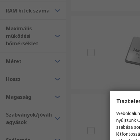
RAM bitek száma
Maximális
működési
hőmérséklet
Méret
Hossz
Magasság
Tisztel
Weboldalun
Szabványok/jóváh
nyújtsunk Ö
agyások
szabása sor
létfontossá