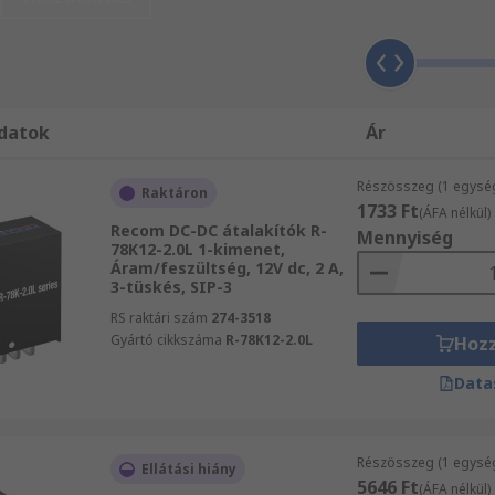
lakító ON Semiconductor termék esetében garantálni fogjuk,
okat, illetve ingyenes műszaki támogatást, amelyre a term
tronikus alkatrészek, elektromos készülékek és csatlakozók
eket. Vásárlóink weboldalunkon megtekinthetik a teljes Ele
kitűnő minőségű ipari, és elektronikai termékeket, illetve
datok
Ár
Részösszeg (1 egysé
Raktáron
1733 Ft
(ÁFA nélkül)
Recom DC-DC átalakítók R-
Mennyiség
78K12-2.0L 1-kimenet,
Áram/feszültség, 12V dc, 2 A,
3-tüskés, SIP-3
RS raktári szám
274-3518
Gyártó cikkszáma
R-78K12-2.0L
Hoz
Data
Részösszeg (1 egysé
Ellátási hiány
5646 Ft
(ÁFA nélkül)