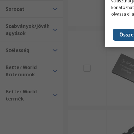
választhatj
korlátozhat
Sorozat
olvassa el 
Szabványok/jóváh
agyások
Össze
Szélesség
Better World
Kritériumok
Better World
termék