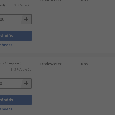
kül)
53 Ft/egység
záadás
sheets
g / 10 egység)
DiodesZetex
0.8V
345 Ft/egység
záadás
sheets