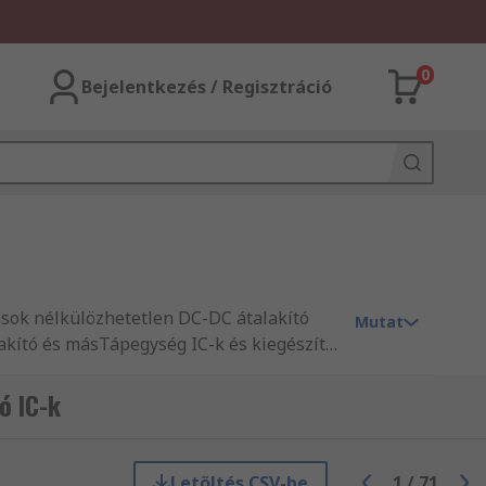
0
Bejelentkezés / Regisztráció
ozások nélkülözhetetlen DC-DC átalakító
Mutat
lakító és másTápegység IC-k és kiegészítő
keink minőségében és remek
állítási szolgáltatásunkat, amennyiben
ó IC-k
leljenek a legmagasabb szintű minőségi
t kínáljuk, hanem képzett mérnökök
 legmagasabb szintű szabványait
Letöltés CSV-be
1
/
71