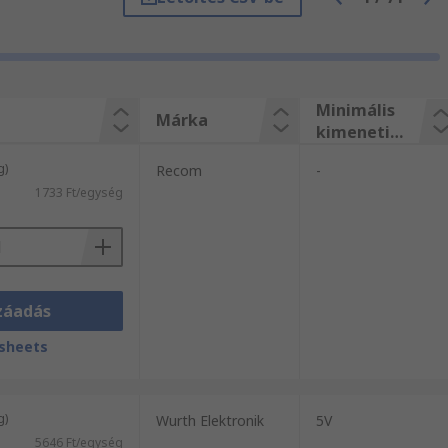
 hogy magas minőségre tegyen szert, és
ékkel kapcsolatban csak szüksége lehet.
 árucikkek széles választékát
ktronikus alkatrészek, elektromos
 alkatrészeket vásárolhatnak.
Minimális
Márka
kimeneti
feszültség
g)
Recom
-
1733 Ft/egység
záadás
sheets
g)
Wurth Elektronik
5V
5646 Ft/egység