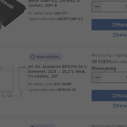
BM2P134EF-E2, 130 kHz, 8-
tüskés, SOP-8
RS raktári szám
264-371
Gyártó cikkszáma
BM2P134EF-E2
Hoz
Data
Részösszeg 1 egység 
Nem elérhet_
10 118 Ft
(ÁFA nélkü
DC-DC átalakító BP5510-24 1-
Mennyiség
kimenet, 22,8 → 25,2 V, 0mA,
11-tüskés, SIP
RS raktári szám
827-3048P
Gyártó cikkszáma
BP5510-24
Hoz
Data
Részösszeg (1 tekerc