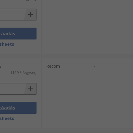
záadás
sheets
g)
Recom
-
1159 Ft/egység
záadás
sheets