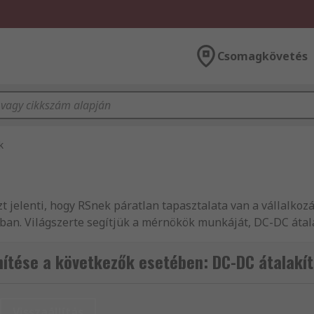
Csomagkövetés
k
 azt jelenti, hogy RSnek páratlan tapasztalata van a vállalk
sában. Világszerte segítjük a mérnökök munkáját, DC-DC áta
árlói számára, akik mind tudják, hogy megbízhatnak termé
zültségfelügyelő. Ügyfeleink élvezni fogják a másnapi kisz
tése a következők esetében: DC-DC átalakít
k. Törekszünk arra, hogy DC-DC átalakító termékeink megfe
Tápegység IC-k és kiegészítő termék műszaki ismertetőjé
áltatnak, illetve tanácsokat adnak. Az RS a B2B vállalatok
Visszaállítás