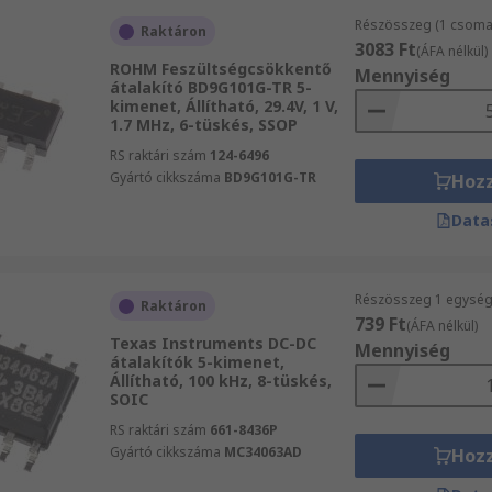
Részösszeg (1 csomag
Raktáron
3083 Ft
(ÁFA nélkül)
ROHM Feszültségcsökkentő
Mennyiség
átalakító BD9G101G-TR 5-
kimenet, Állítható, 29.4V, 1 V,
1.7 MHz, 6-tüskés, SSOP
RS raktári szám
124-6496
Gyártó cikkszáma
BD9G101G-TR
Hoz
Data
Részösszeg 1 egység 
Raktáron
739 Ft
(ÁFA nélkül)
Texas Instruments DC-DC
Mennyiség
átalakítók 5-kimenet,
Állítható, 100 kHz, 8-tüskés,
SOIC
RS raktári szám
661-8436P
Gyártó cikkszáma
MC34063AD
Hoz