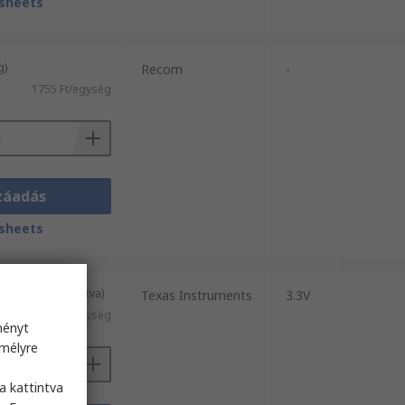
sheets
g)
Recom
-
1755 Ft/egység
záadás
sheets
(tubusban szállítva)
Texas Instruments
3.3V
1656 Ft/egység
ményt
emélyre
s
a kattintva