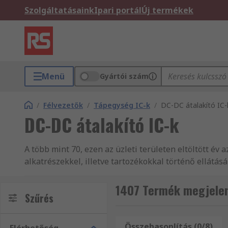
Szolgáltatásaink
Ipari portál
Új termékek
Menü
Gyártói szám
/
Félvezetők
/
Tápegység IC-k
/
DC-DC átalakító IC-
DC-DC átalakító IC-k
A több mint 70, ezen az üzleti területen eltöltött év
alkatrészekkel, illetve tartozékokkal történő ellátá
termékek fogalmazásával, több mint 160 ország vás
vevőszolgálatunkban, legyen AC-DC vezérlő, vagy Fes
1407 Termék megjelení
Szűrés
raktáron levő DC-DC átalakító árucikkeket rendelne
és munkavédelmi szabványoknak. Nemcsak az összes 
támogatást nyújtanak azzal, hogy információkat szolg
Összehasonlítás (0/8)