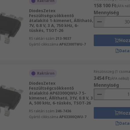
Raktáron
158 100 Ft
(ÁFA nél
DiodesZetex
Mennyiség
Feszültségcsökkentő
átalakító 1-kimenet, Állítható,
7V, 0.8 V, 3 A, 750 kHz, 6-
tüskés, TSOT-26
RS raktári szám
213-9037
Hoz
Gyártó cikkszáma
AP62300TWU-7
Data
Részösszeg (1 csoma
Raktáron
3454 Ft
(ÁFA nélkül)
DiodesZetex
Mennyiség
Feszültségcsökkentő
átalakító AP63300QWU-7 5-
kimenet, Állítható, 31V, 0.8 V, 3
A, 500 kHz, 6-tüskés, TSOT-26
RS raktári szám
246-7436
Hoz
Gyártó cikkszáma
AP63300QWU-7
Data