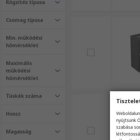
Rögzítés típusa
Csomag típusa
Min. működési
hőmérséklet
Maximális
működési
hőmérséklet
Tüskék száma
Tisztel
Hossz
Weboldalun
nyújtsunk Ö
szabása sor
Magasság
létfontossá