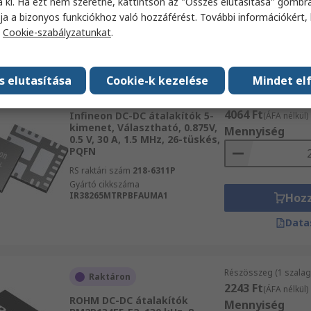
a ki. Ha ezt nem szeretné, kattintson az "Összes elutasítása" gombra
Gyártó cikkszáma
LM2595S-3.3/NOPB
Hoz
ja a bizonyos funkciókhoz való hozzáférést. További információkért, 
a
Cookie-szabályzatunkat
.
Data
s elutasítása
Cookie-k kezelése
Mindet el
Részösszeg 2 egység
Jelenleg nem elérhet_
szalagon szállítjuk)
4064 Ft
Infineon DC-DC átalakítók 5-
(ÁFA nélkül)
kimenet, Választható, 0.875V,
Mennyiség
0.5 V, 30 A, 1.5 MHz, 26-tüskés,
PQFN
RS raktári szám
218-6311P
Gyártó cikkszáma
IR38265MTRPBFAUMA1
Hoz
Data
Részösszeg (1 szalag 
Raktáron
2243 Ft
(ÁFA nélkül)
ROHM DC-DC átalakítók
Mennyiség