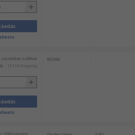
záadás
sheets
(zacskóban szállítva)
ROHM
-
l)
10 118 Ft/egység
záadás
sheets
s / 3000 egység)
DiodesZetex
0.8V