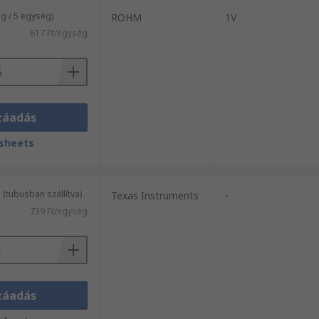
 / 5 egység)
ROHM
1V
617 Ft/egység
záadás
sheets
(tubusban szállítva)
Texas Instruments
-
739 Ft/egység
záadás