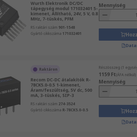
Wurth Elektronik DC/DC
Mennyiség
tápegység modul 171032401 5-
kimenet, Állítható, 24V, 5 V, 0.8
MHz, 7-tüskés, PFM
RS raktári szám
901-1548
Gyártó cikkszáma
171032401
Hoz
Data
Részösszeg (1 egysé
Raktáron
1159 Ft
(ÁFA nélkül)
Recom DC-DC átalakítók R-
Mennyiség
78CK5.0-0.5 1-kimenet,
Áram/feszültség, 5V dc, 500
mA, 3-tüskés, SIP-3
RS raktári szám
274-3524
Gyártó cikkszáma
R-78CK5.0-0.5
Hoz
Data