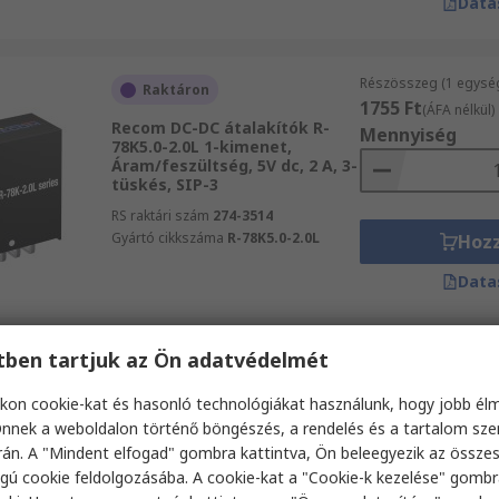
Data
Részösszeg (1 egysé
Raktáron
1755 Ft
(ÁFA nélkül)
Recom DC-DC átalakítók R-
Mennyiség
78K5.0-2.0L 1-kimenet,
Áram/feszültség, 5V dc, 2 A, 3-
tüskés, SIP-3
RS raktári szám
274-3514
Gyártó cikkszáma
R-78K5.0-2.0L
Hoz
Data
etben tartjuk az Ön adatvédelmét
Részösszeg 2 egység 
Utolsó RS készlet
3311 Ft
(ÁFA nélkül)
kon cookie-kat és hasonló technológiákat használunk, hogy jobb él
Texas Instruments DC-DC
Mennyiség
átalakítók 5-kimenet, 37V, 3.3
nnek a weboldalon történő böngészés, a rendelés és a tartalom sz
V, 1 A, 1.5 MHz, 5-tüskés, TO-
án. A "Mindent elfogad" gombra kattintva, Ön beleegyezik az össze
263
gú cookie feldolgozásába. A cookie-kat a "Cookie-k kezelése" gombr
RS raktári szám
252-8834P