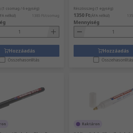
 (1 csomag / 6 egység)
Részösszeg (1 egység)
1350 Ft
FA nélkül)
1385 Ft/csomag
(ÁFA nélkül)
135
ég
Mennyiség
Hozzáadás
Hozzáadás
Összehasonlítás
Összehasonlítá
ron
Raktáron