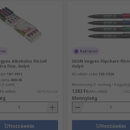
ron
Raktáron
gyes Alkoholos filctoll
IKON Vegyes Flipchart-filctol
xtra Fine, Golyó
Golyó
szám
187-1011
RS raktári szám
195-1920
kszáma
400/4S
(1 szett)
Részösszeg (1 csomag / 4 egység)
1283 Ft
FA nélkül)
5876 Ft/szett
(ÁFA nélkül)
128
ég
Mennyiség
Hozzáadás
Hozzáadás