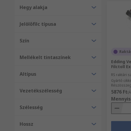
Hegy alakja
Jelölőfilc típusa
Szín
Raktá
Mellékelt tintaszínek
Edding Ve
Filctoll E
Altípus
RS raktári 
Gyártó cik
Részösszeg 
Vezetékszélesség
5876 Ft
(Á
Mennyis
Szélesség
Hossz