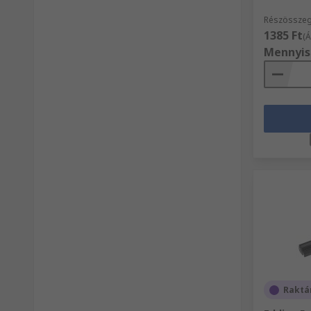
Részösszeg
1385 Ft
(Á
Mennyis
Raktá