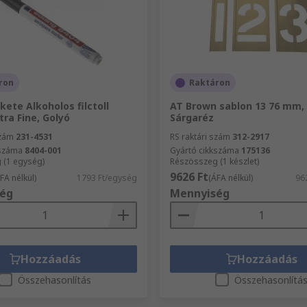
ron
Raktáron
kete Alkoholos filctoll
AT Brown sablon 13 76 mm,
xtra Fine, Golyó
Sárgaréz
szám
231-4531
RS raktári szám
312-2917
kszáma
8404-001
Gyártó cikkszáma
175136
 (1 egység)
Részösszeg (1 készlet)
9626 Ft
FA nélkül)
1793 Ft/egység
(ÁFA nélkül)
962
ég
Mennyiség
Hozzáadás
Hozzáadás
Összehasonlítás
Összehasonlítá