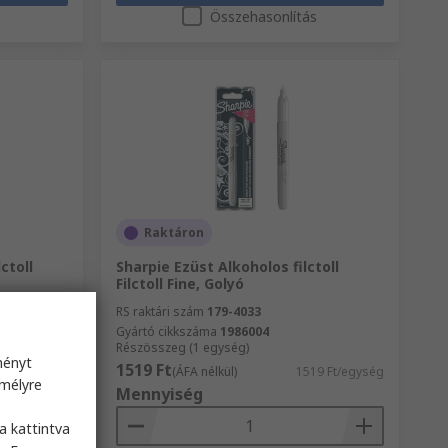
s
Összehasonlítás
Raktáron
ctoll
Sharpie Ezüst Alkoholos filctoll
Filctoll Fine, Golyó
RS raktári szám
179-4033
Gyártó cikkszáma
1986004
Részösszeg (1 egység)
ményt
1519 Ft
4 Ft/csomag
(ÁFA nélkül)
1519 Ft/egység
emélyre
Mennyiség
s
a kattintva