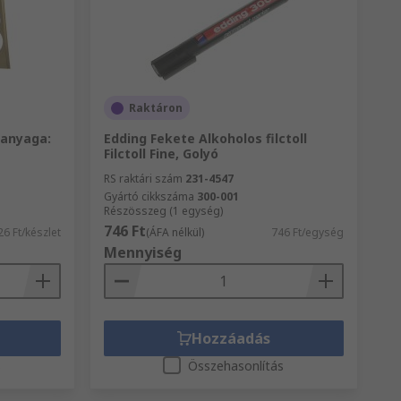
Raktáron
 anyaga:
Edding Fekete Alkoholos filctoll
Filctoll Fine, Golyó
RS raktári szám
231-4547
Gyártó cikkszáma
300-001
Részösszeg (1 egység)
746 Ft
6 Ft/készlet
(ÁFA nélkül)
746 Ft/egység
Mennyiség
Hozzáadás
s
Összehasonlítás