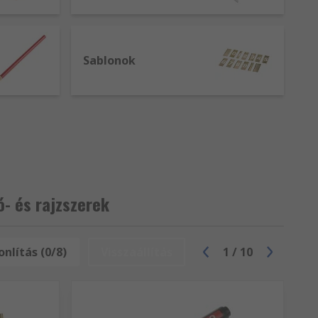
Sablonok
- és rajzszerek
nlítás (0/8)
Visszaállítás
1
/
10