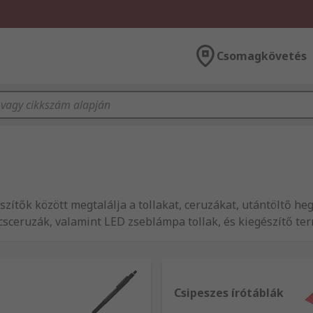
Csomagkövetés
észítők között megtalálja a tollakat, ceruzákat, utántöltő h
csceruzák, valamint LED zseblámpa tollak, és kiegészítő te
Csipeszes írótáblák