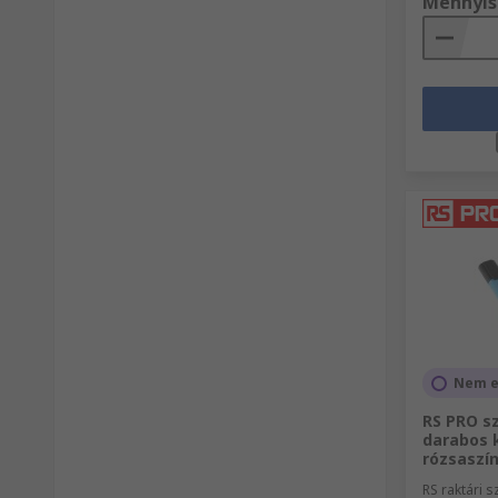
Mennyis
Nem e
RS PRO sz
darabos k
rózsaszín
RS raktári 