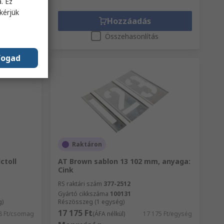
. Ez
kérjük
Hozzáadás
s
Összehasonlítás
fogad
Raktáron
ctoll
AT Brown sablon 13 102 mm, anyaga:
Cink
RS raktári szám
377-2512
Gyártó cikkszáma
100131
g)
Részösszeg (1 egység)
17 175 Ft
8 Ft/csomag
(ÁFA nélkül)
17 175 Ft/egység