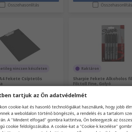
Összehasonlítás
Összehasonlítá
etileg nincsen készleten
Raktáron
A4 Fekete Csíptetős
Sharpie Fekete Alkoholos fil
la
Filctoll Fine, Golyó
szám
249-4874
RS raktári szám
179-4024
etben tartjuk az Ön adatvédelmét
kszáma
VSTCB0B3
Gyártó cikkszáma
1986051
 (1 egység)
Részösszeg (1 csomag / 5 egység)
kon cookie-kat és hasonló technológiákat használunk, hogy jobb él
4534 Ft
FA nélkül)
1088 Ft/egység
(ÁFA nélkül)
453
nnek a weboldalon történő böngészés, a rendelés és a tartalom sz
ég
Mennyiség
án. A "Mindent elfogad" gombra kattintva, Ön beleegyezik az össze
gú cookie feldolgozásába. A cookie-kat a "Cookie-k kezelése" gombr