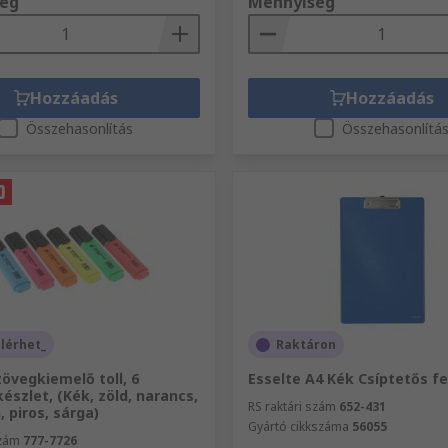
ég
Mennyiség
Hozzáadás
Hozzáadás
Összehasonlítás
Összehasonlítá
lérhet_
Raktáron
övegkiemelő toll, 6
Esselte A4 Kék Csíptetős fe
észlet, (Kék, zöld, narancs,
RS raktári szám
652-431
, piros, sárga)
Gyártó cikkszáma
56055
szám
777-7726