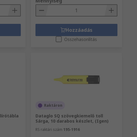
Mennyiség
Hozzáadás
s
Összehasonlítás
Raktáron
lírótábla
Dataglo SQ szövegkiemelő toll
Sárga, 10 darabos készlet, (Igen)
RS raktári szám
195-1916