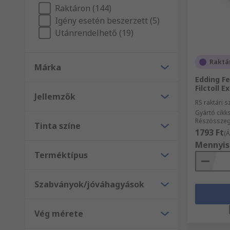
Raktáron (144)
Igény esetén beszerzett (5)
Utánrendelhető (19)
Raktá
Márka
Edding Fe
Filctoll E
Jellemzők
RS raktári 
Gyártó cik
Részösszeg
Tinta színe
1793 Ft
(Á
Mennyis
Terméktípus
Szabványok/jóváhagyások
Vég mérete