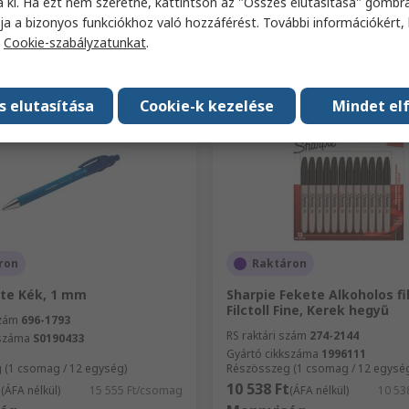
a ki. Ha ezt nem szeretné, kattintson az "Összes elutasítása" gombra
ja a bizonyos funkciókhoz való hozzáférést. További információkért, 
Hozzáadás
Hozzáadás
a
Cookie-szabályzatunkat
.
Összehasonlítás
Összehasonlítá
s elutasítása
Cookie-k kezelése
Mindet el
ron
Raktáron
te Kék, 1 mm
Sharpie Fekete Alkoholos fil
Filctoll Fine, Kerek hegyű
szám
696-1793
RS raktári szám
274-2144
kszáma
S0190433
Gyártó cikkszáma
1996111
 (1 csomag / 12 egység)
Részösszeg (1 csomag / 12 egysé
t
10 538 Ft
(ÁFA nélkül)
15 555 Ft/csomag
(ÁFA nélkül)
10 53