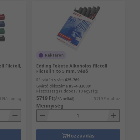
Raktáron
l Filctoll,
Edding Fekete Alkoholos filctoll
Filctoll 1 to 5 mm, Véső
RS raktári szám
625-769
Gyártó cikkszáma
RS-4-330001
Részösszeg (1 doboz / 10 egység)
5719 Ft
3 Ft/csomag
(ÁFA nélkül)
5719 Ft/doboz
Mennyiség
Hozzáadás