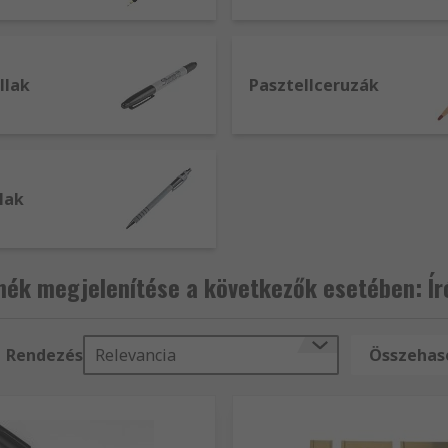
ollak
Pasztellceruzák
lak
ék megjelenítése a következők esetében: Író
Rendezés
Relevancia
Összehaso