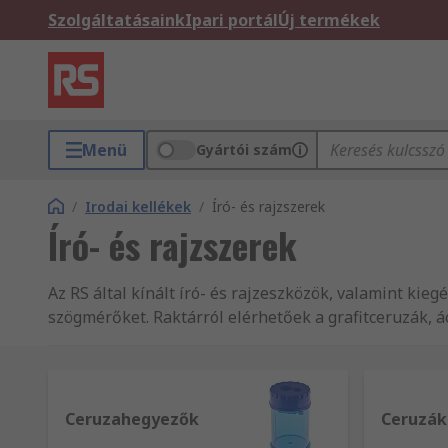
Szolgáltatásaink
Ipari portál
Új termékek
Menü
Gyártói szám
/
Irodai kellékek
/
Író- és rajzszerek
Író- és rajzszerek
Az RS által kínált író- és rajzeszközök, valamint kieg
szögmérőket. Raktárról elérhetőek a grafitceruzák, á
Ceruzahegyezők
Ceruzák