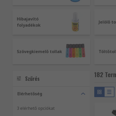
Hibajavító
Jelölő t
folyadékok
Szövegkiemelő tollak
Töltőtol
182 Term
Szűrés
Elérhetőség
3 elérhető opciókat