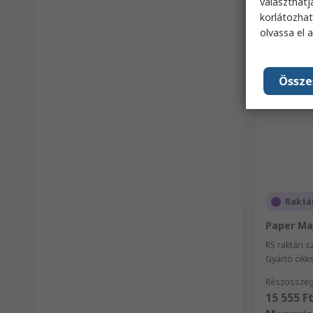
választhatj
korlátozhat
olvassa el 
Össze
Raktá
Paper Ma
RS raktári 
Gyártó cik
Részösszeg
15 555 F