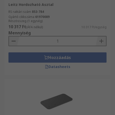
Leitz Hordozható Asztal
RS raktári szám
853-784
Gyártó cikkszáma
61970089
Részösszeg (1 egység)
10 317 Ft
(ÁFA nélkül)
10 317 Ft/egység
Mennyiség
Hozzáadás
Datasheets