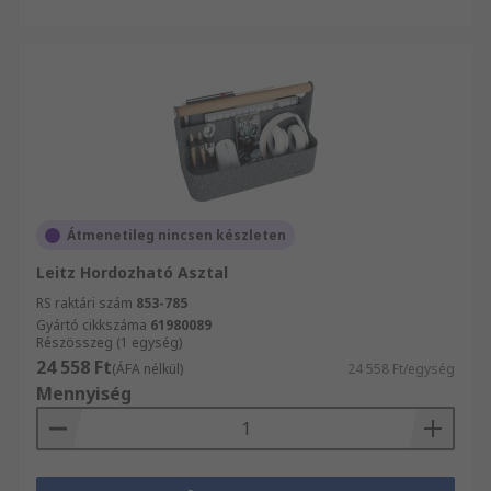
Átmenetileg nincsen készleten
Leitz Hordozható Asztal
RS raktári szám
853-785
Gyártó cikkszáma
61980089
Részösszeg (1 egység)
24 558 Ft
(ÁFA nélkül)
24 558 Ft/egység
Mennyiség