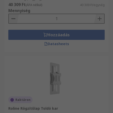
40 309 Ft
(ÁFA nélkül)
40 309 Ft/egység
Mennyiség
Hozzáadás
Datasheets
Raktáron
Roline Rögzítőlap Toldó kar