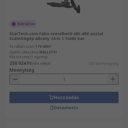
Raktáron
StarTech.com Falra szerelhető ülő-álló asztal
Számítógép állvány 24 in 1 Toldó kar
RS raktári szám
179-8067
Gyártó cikkszáma
WALLSTS1
Részösszeg (1 egység)
250 924 Ft
(ÁFA nélkül)
250 924 Ft/egység
Mennyiség
Hozzáadás
Datasheets