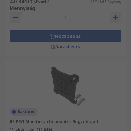
237 484 Ft
(ÁFA nélkül)
237 484 Ft/egység
Mennyiség
Hozzáadás
Datasheets
Raktáron
RS PRO Monitortartó adapter Rögzítőlap 1
RS raktári szám
250-0420