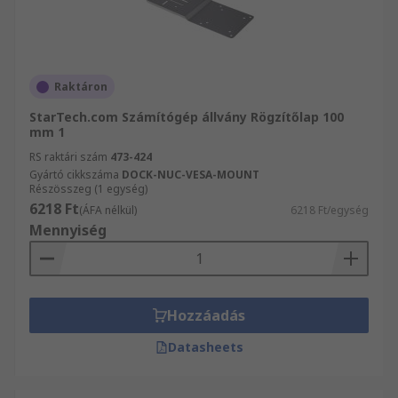
Raktáron
StarTech.com Számítógép állvány Rögzítőlap 100
mm 1
RS raktári szám
473-424
Gyártó cikkszáma
DOCK-NUC-VESA-MOUNT
Részösszeg (1 egység)
6218 Ft
(ÁFA nélkül)
6218 Ft/egység
Mennyiség
Hozzáadás
Datasheets