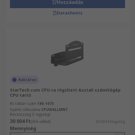
Hozzáadás
Datasheets
Raktáron
StarTech.com CPU-ra rögzített Asztali számítógép
CPU tartó
RS raktári szám
186-1675
Gyártó cikkszáma
CPUWALLMNT
Részösszeg (1 egység)
30 004 Ft
(ÁFA nélkül)
30 004 Ft/egység
Mennyiség