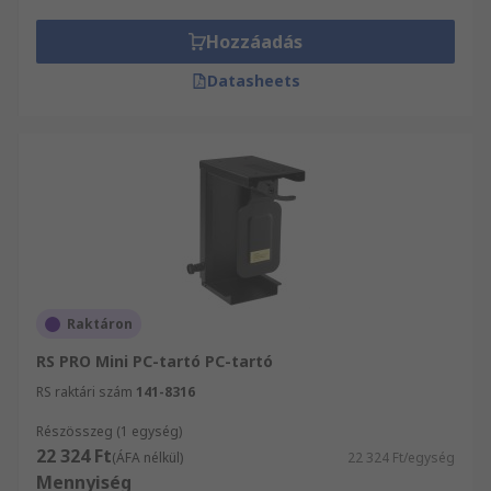
egy-egy árucikket rendel, mindenképpen
részesülhet a másnapi kiszállítás előnyeiben.
Hozzáadás
Fedezze Irodai kellékek területén jelentkező
Datasheets
ígényét az RS-sel!
Raktáron
RS PRO Mini PC-tartó PC-tartó
RS raktári szám
141-8316
Részösszeg (1 egység)
22 324 Ft
(ÁFA nélkül)
22 324 Ft/egység
Mennyiség