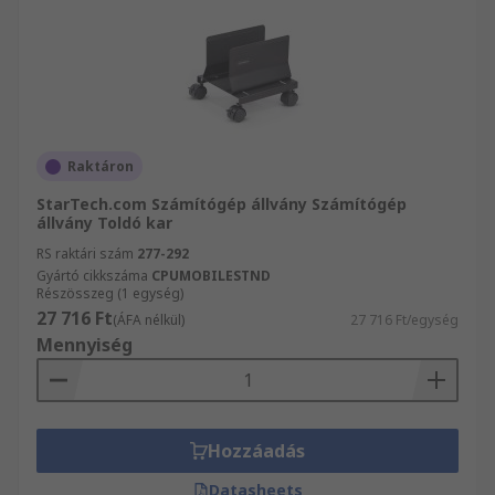
Raktáron
StarTech.com Számítógép állvány Számítógép
állvány Toldó kar
RS raktári szám
277-292
Gyártó cikkszáma
CPUMOBILESTND
Részösszeg (1 egység)
27 716 Ft
(ÁFA nélkül)
27 716 Ft/egység
Mennyiség
Hozzáadás
Datasheets