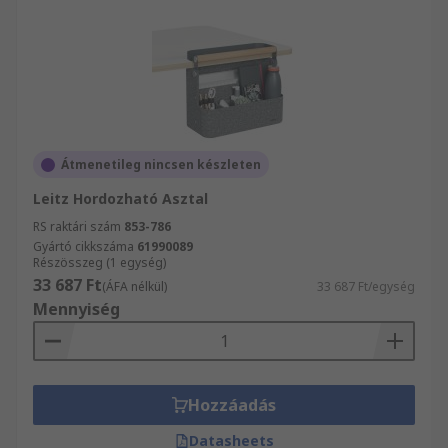
Átmenetileg nincsen készleten
Leitz Hordozható Asztal
RS raktári szám
853-786
Gyártó cikkszáma
61990089
Részösszeg (1 egység)
33 687 Ft
(ÁFA nélkül)
33 687 Ft/egység
Mennyiség
Hozzáadás
Datasheets