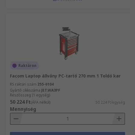
Raktáron
Facom Laptop állvány PC-tartó 270 mm 1 Toldó kar
RS raktári szám
255-6104
Gyártó cikkszáma
JET.WA3PF
Részösszeg (1 egység)
50 224 Ft
(ÁFA nélkül)
50 224 Ft/egység
Mennyiség