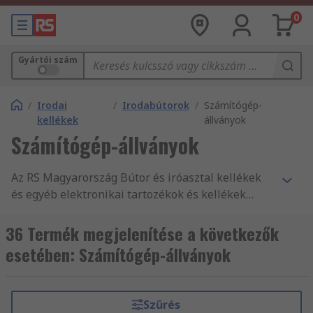
0
Gyártói szám
/
Irodai
/
Irodabútorok
/
Számítógép-
kellékek
állványok
Számítógép-állványok
Az RS Magyarország Bútor és iróasztal kellékek
és egyéb elektronikai tartozékok és kellékek
legnagyobb terméktartományát kínálja.
Versenyképes árak, az iparág által jóváhagyott
36 Termék megjelenítése a következők
termékek, illetve ügyfélszolgálatunk kitűnő
esetében: Számítógép-állványok
minősége az, amivel folyamatosan alátámasztjuk
hírnevünket. Webáruházunkban mind Asztali
számítógép tartók és kiegészítők,
Szűrés
Deréktámaszok és Szemeteskosarak széles