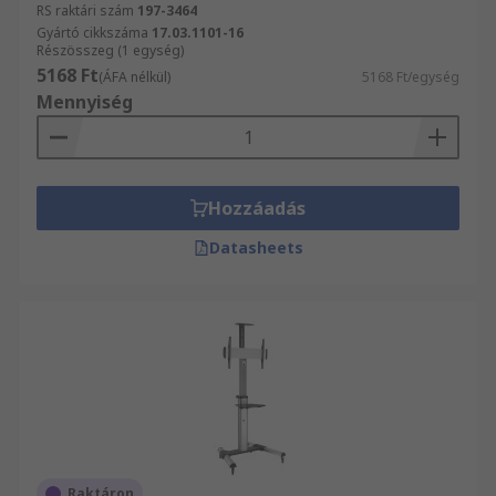
RS raktári szám
197-3464
Gyártó cikkszáma
17.03.1101-16
Részösszeg (1 egység)
5168 Ft
(ÁFA nélkül)
5168 Ft/egység
Mennyiség
Hozzáadás
Datasheets
Raktáron