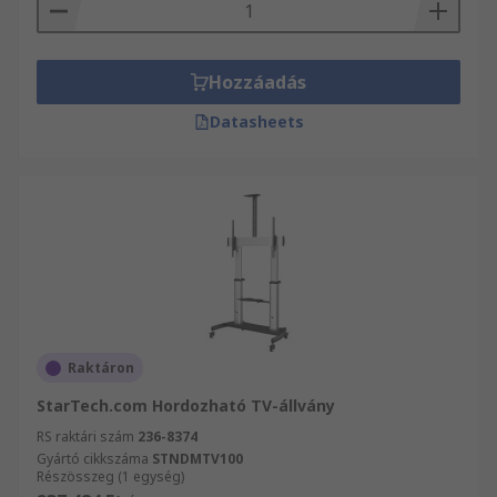
Hozzáadás
Datasheets
Raktáron
StarTech.com Hordozható TV-állvány
RS raktári szám
236-8374
Gyártó cikkszáma
STNDMTV100
Részösszeg (1 egység)