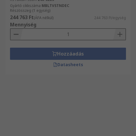
Gyártó cikkszáma
MBLTVSTNDEC
Részösszeg (1 egység)
244 763 Ft
(ÁFA nélkül)
244 763 Ft/egység
Mennyiség
Hozzáadás
Datasheets