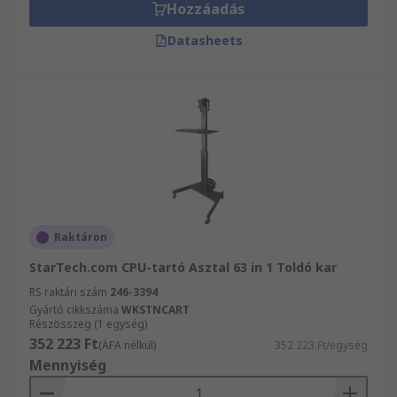
Hozzáadás
Datasheets
Raktáron
StarTech.com CPU-tartó Asztal 63 in 1 Toldó kar
RS raktári szám
246-3394
Gyártó cikkszáma
WKSTNCART
Részösszeg (1 egység)
352 223 Ft
(ÁFA nélkül)
352 223 Ft/egység
Mennyiség