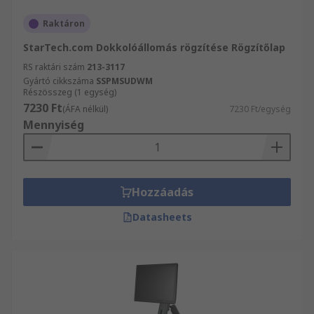
Raktáron
StarTech.com Dokkolóállomás rögzítése Rögzítőlap
RS raktári szám
213-3117
Gyártó cikkszáma
SSPMSUDWM
Részösszeg (1 egység)
7230 Ft
(ÁFA nélkül)
7230 Ft/egység
Mennyiség
Hozzáadás
Datasheets