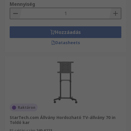
Mennyiség
Hozzáadás
Datasheets
Raktáron
StarTech.com Állvány Hordozható TV-állvány 70 in
Toldó kar
RS raktári szám
240-6223