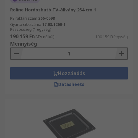
Roline Hordozható TV-állvány 254 cm 1
RS raktári szám
266-0598
Gyártó cikkszáma
17.03.1260-1
Részösszeg (1 egység)
190 159 Ft
(ÁFA nélkül)
190 159 Ft/egység
Mennyiség
Hozzáadás
Datasheets