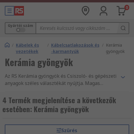
0
Gyártói szám
/
Kábelek és
/
Kábelcsatlakozások és
/
Kerámia
vezetékek
-karmantyúk
gyöngyök
Kerámia gyöngyök
Az RS Kerámia gyöngyök és Csiszoló- és gépészeti
anyagok széles választékát nyújtja. Magas
minőségű termékeink és szolgáltatásaink,
valamint több mint 550 000 másnap szállítható
4 Termék megjelenítése a következők
termékünk csupán egy pár indok arra, hogy
esetében: Kerámia gyöngyök
vevőink világszerte 160 országból rendszeresen
vásárolnak online az RS-től. Rendeljen Csiszoló-
és gépészeti anyagok közül és profitáljon a
Szűrés
másnapi kiszállítási szolgáltatásunkból!