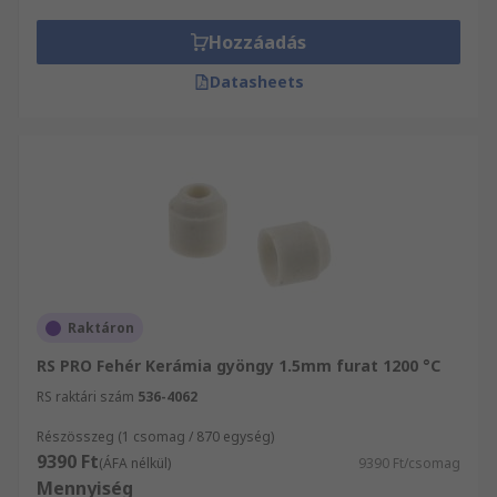
többek között Kerámia gyöngyök széles
választékát kínálja, 24 órán belüli szállítással.
Hozzáadás
Amennyiben ezen termékekre vonatkozó
Datasheets
kérdései vannak, forduljon bizalommal
ügyfélszolgálatunkhoz. Segítőkész kollégáink
örömmel állnak az Ön rendelkezésére.
Raktáron
RS PRO Fehér Kerámia gyöngy 1.5mm furat 1200 °C
RS raktári szám
536-4062
Részösszeg (1 csomag / 870 egység)
9390 Ft
(ÁFA nélkül)
9390 Ft/csomag
Mennyiség