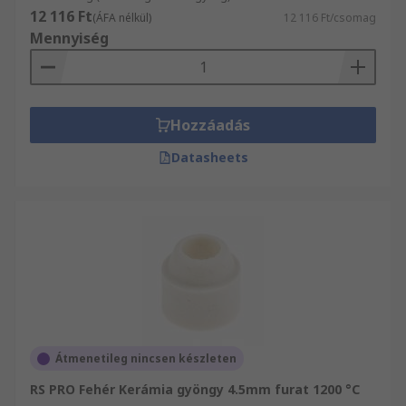
12 116 Ft
(ÁFA nélkül)
12 116 Ft/csomag
Mennyiség
Hozzáadás
Datasheets
Átmenetileg nincsen készleten
RS PRO Fehér Kerámia gyöngy 4.5mm furat 1200 °C