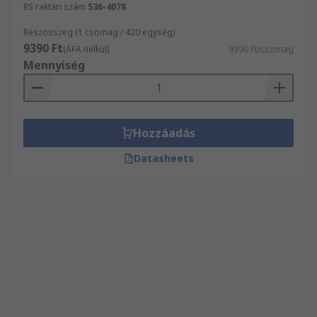
RS raktári szám
536-4078
Részösszeg (1 csomag / 420 egység)
9390 Ft
(ÁFA nélkül)
9390 Ft/csomag
Mennyiség
Hozzáadás
Datasheets