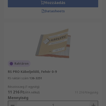
Hozzáadás
Datasheets
Raktáron
RS PRO Kábeljelölő, Fehér 0-9
RS raktári szám
136-3251
Részösszeg (1 egység)
11 216 Ft
(ÁFA nélkül)
11 216 Ft/egység
Mennyiség