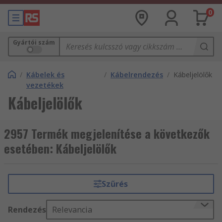
0
Gyártói szám
/
Kábelek és
/
Kábelrendezés
/
Kábeljelölők
vezetékek
Kábeljelölők
2957 Termék megjelenítése a következők
esetében: Kábeljelölők
Szűrés
Rendezés
Relevancia