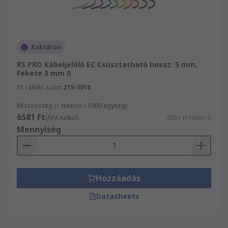
Raktáron
RS PRO Kábeljelölő EC Csúsztatható hossz: 5 mm,
Fekete 3 mm 0
RS raktári szám
215-3018
Részösszeg (1 tekercs / 1000 egység)
6581 Ft
(ÁFA nélkül)
6581 Ft/tekercs
Mennyiség
Hozzáadás
Datasheets