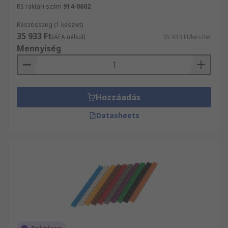
RS raktári szám
914-0602
Részösszeg (1 készlet)
35 933 Ft
(ÁFA nélkül)
35 933 Ft/készlet
Mennyiség
Hozzáadás
Datasheets