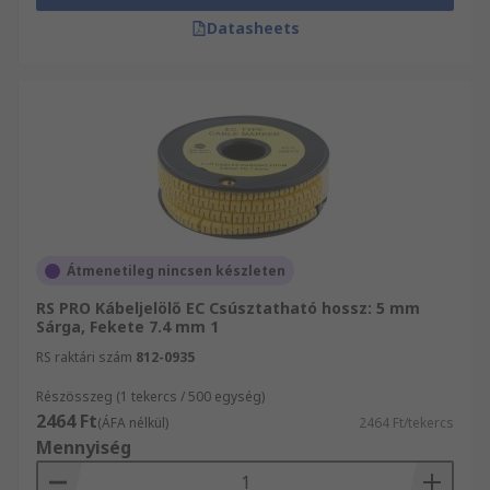
Datasheets
Átmenetileg nincsen készleten
RS PRO Kábeljelölő EC Csúsztatható hossz: 5 mm
Sárga, Fekete 7.4 mm 1
RS raktári szám
812-0935
Részösszeg (1 tekercs / 500 egység)
2464 Ft
(ÁFA nélkül)
2464 Ft/tekercs
Mennyiség