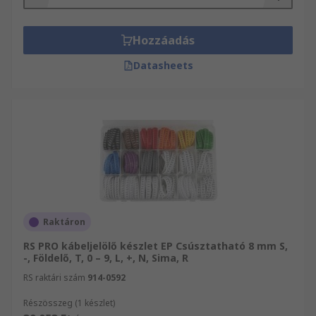
Hozzáadás
Datasheets
Raktáron
RS PRO kábeljelölő készlet EP Csúsztatható 8 mm S,
-, Földelő, T, 0 – 9, L, +, N, Sima, R
RS raktári szám
914-0592
Részösszeg (1 készlet)