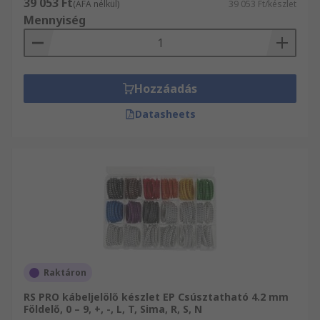
39 053 Ft
(ÁFA nélkül)
39 053 Ft/készlet
Mennyiség
Hozzáadás
Datasheets
Raktáron
RS PRO kábeljelölő készlet EP Csúsztatható 4.2 mm
Földelő, 0 – 9, +, -, L, T, Sima, R, S, N