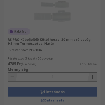
Raktáron
RS PRO Kábeljelölő Kötél hossz: 30 mm szélesség:
9.5mm Természetes, Natúr
RS raktári szám
215-3046
Részösszeg (1 tasak / 50 egység)
4785 Ft
(ÁFA nélkül)
4785 Ft/tasak
Mennyiség
Hozzáadás
Datasheets