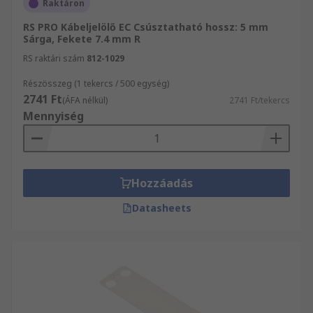
Raktáron
RS PRO Kábeljelölő EC Csúsztatható hossz: 5 mm
Sárga, Fekete 7.4 mm R
RS raktári szám
812-1029
Részösszeg (1 tekercs / 500 egység)
2741 Ft
(ÁFA nélkül)
2741 Ft/tekercs
Mennyiség
Hozzáadás
Datasheets