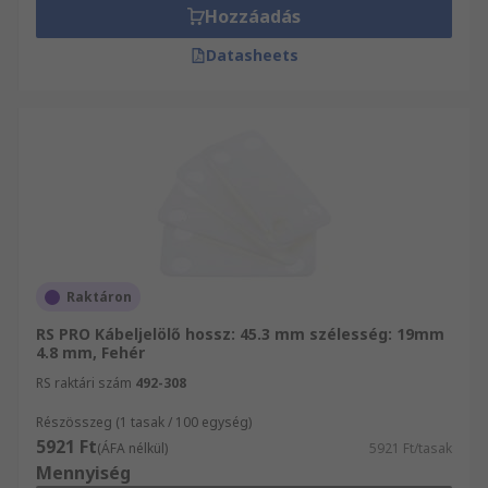
Hozzáadás
Datasheets
Raktáron
RS PRO Kábeljelölő hossz: 45.3 mm szélesség: 19mm
4.8 mm, Fehér
RS raktári szám
492-308
Részösszeg (1 tasak / 100 egység)
5921 Ft
(ÁFA nélkül)
5921 Ft/tasak
Mennyiség