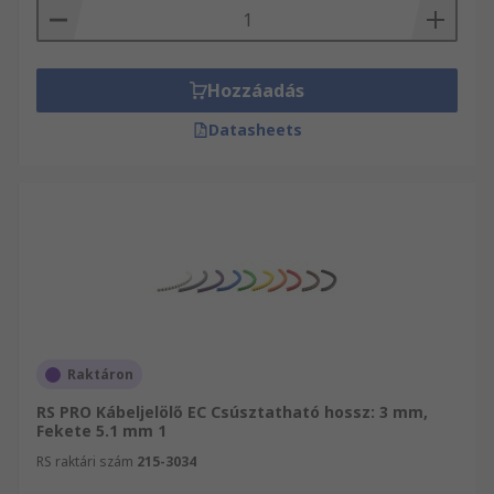
Hozzáadás
Datasheets
Raktáron
RS PRO Kábeljelölő EC Csúsztatható hossz: 3 mm,
Fekete 5.1 mm 1
RS raktári szám
215-3034