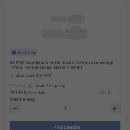
Raktáron
RS PRO Kábeljelölő Kötél hossz: 40 mm szélesség:
17mm Természetes, Natúr 4.8 mm
RS raktári szám
215-3047
Részösszeg (1 tasak / 50 egység)
7114 Ft
(ÁFA nélkül)
7114 Ft/tasak
Mennyiség
Hozzáadás