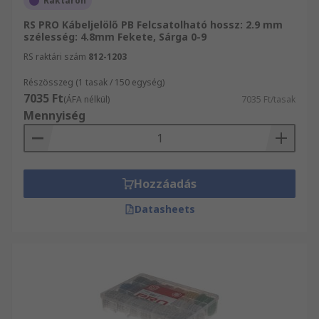
Raktáron
RS PRO Kábeljelölő PB Felcsatolható hossz: 2.9 mm
szélesség: 4.8mm Fekete, Sárga 0-9
RS raktári szám
812-1203
Részösszeg (1 tasak / 150 egység)
7035 Ft
(ÁFA nélkül)
7035 Ft/tasak
Mennyiség
Hozzáadás
Datasheets