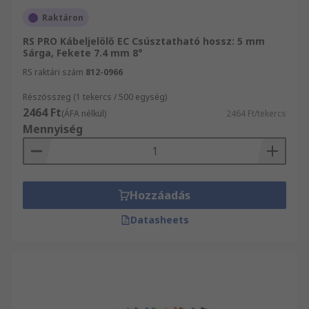
Raktáron
RS PRO Kábeljelölő EC Csúsztatható hossz: 5 mm
Sárga, Fekete 7.4 mm 8°
RS raktári szám
812-0966
Részösszeg (1 tekercs / 500 egység)
2464 Ft
(ÁFA nélkül)
2464 Ft/tekercs
Mennyiség
Hozzáadás
Datasheets