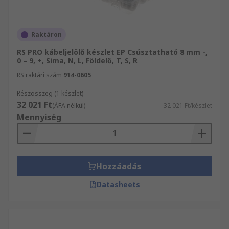
Raktáron
RS PRO kábeljelölő készlet EP Csúsztatható 8 mm -,
0 – 9, +, Sima, N, L, Földelő, T, S, R
RS raktári szám
914-0605
Részösszeg (1 készlet)
32 021 Ft
(ÁFA nélkül)
32 021 Ft/készlet
Mennyiség
Hozzáadás
Datasheets