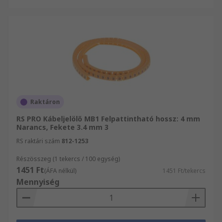
Raktáron
RS PRO Kábeljelölő MB1 Felpattintható hossz: 4 mm
Narancs, Fekete 3.4 mm 3
RS raktári szám
812-1253
Részösszeg (1 tekercs / 100 egység)
1451 Ft
(ÁFA nélkül)
1451 Ft/tekercs
Mennyiség