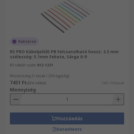
Raktáron
RS PRO Kábeljelölő PB Felcsatolható hossz: 2.3 mm
szélesség: 5.1mm Fekete, Sárga 0-9
RS raktári szám
812-1231
Részösszeg (1 tasak / 250 egység)
7451 Ft
(ÁFA nélkül)
7451 Ft/tasak
Mennyiség
Hozzáadás
Datasheets