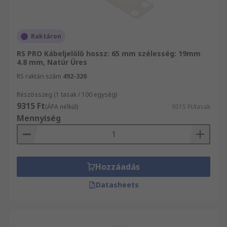
Raktáron
RS PRO Kábeljelölő hossz: 65 mm szélesség: 19mm
4.8 mm, Natúr Üres
RS raktári szám
492-320
Részösszeg (1 tasak / 100 egység)
9315 Ft
(ÁFA nélkül)
9315 Ft/tasak
Mennyiség
Hozzáadás
Datasheets