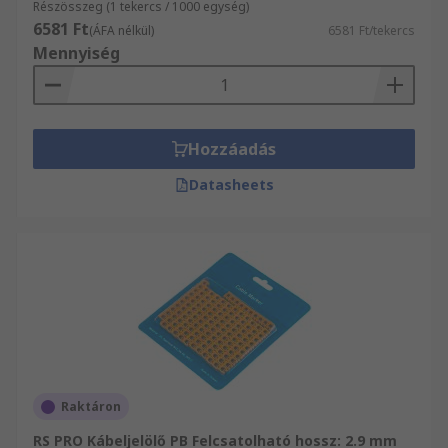
Részösszeg (1 tekercs / 1000 egység)
6581 Ft
(ÁFA nélkül)
6581 Ft/tekercs
Mennyiség
Hozzáadás
Datasheets
Raktáron
RS PRO Kábeljelölő PB Felcsatolható hossz: 2.9 mm