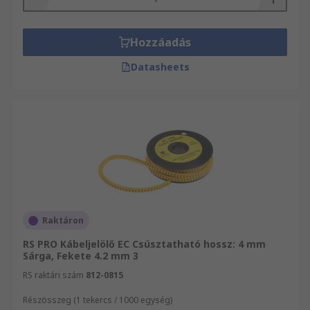
Hozzáadás
Datasheets
Raktáron
RS PRO Kábeljelölő EC Csúsztatható hossz: 4 mm
Sárga, Fekete 4.2 mm 3
RS raktári szám
812-0815
Részösszeg (1 tekercs / 1000 egység)