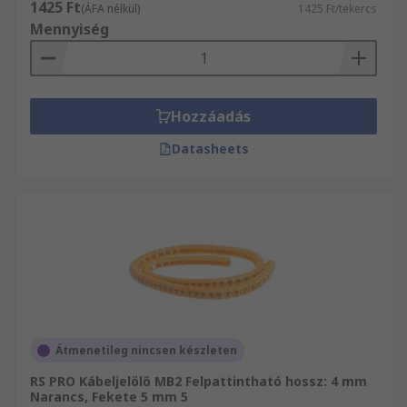
1425 Ft
(ÁFA nélkül)
1425 Ft/tekercs
Mennyiség
Hozzáadás
Datasheets
Átmenetileg nincsen készleten
RS PRO Kábeljelölő MB2 Felpattintható hossz: 4 mm
Narancs, Fekete 5 mm 5