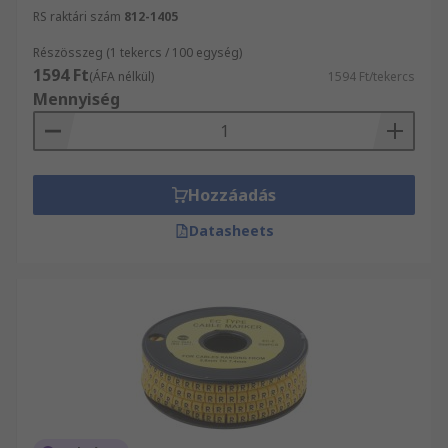
RS raktári szám
812-1405
Részösszeg (1 tekercs / 100 egység)
1594 Ft
(ÁFA nélkül)
1594 Ft/tekercs
Mennyiség
Hozzáadás
Datasheets