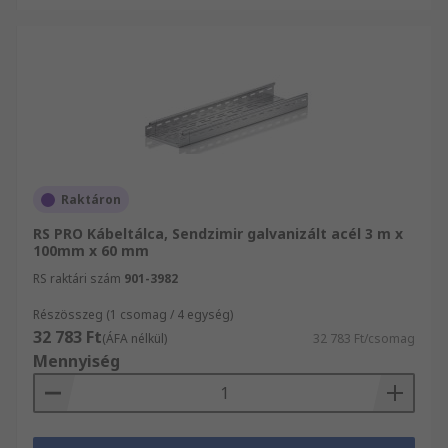
Raktáron
RS PRO Kábeltálca, Sendzimir galvanizált acél 3 m x
100mm x 60 mm
RS raktári szám
901-3982
Részösszeg (1 csomag / 4 egység)
32 783 Ft
(ÁFA nélkül)
32 783 Ft/csomag
Mennyiség