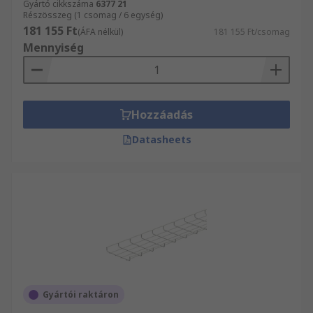
Gyártó cikkszáma
6377 21
Részösszeg (1 csomag / 6 egység)
181 155 Ft
(ÁFA nélkül)
181 155 Ft/csomag
Mennyiség
Hozzáadás
Datasheets
Gyártói raktáron