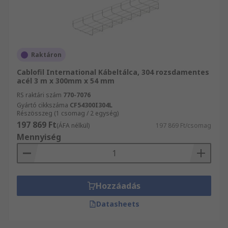
Raktáron
Cablofil International Kábeltálca, 304 rozsdamentes
acél 3 m x 300mm x 54 mm
RS raktári szám
770-7076
Gyártó cikkszáma
CF54300I304L
Részösszeg (1 csomag / 2 egység)
197 869 Ft
(ÁFA nélkül)
197 869 Ft/csomag
Mennyiség
Hozzáadás
Datasheets