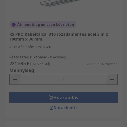
Átmenetileg nincsen készleten
RS PRO Kábeltálca, 316 rozsdamentes acél 3 m x
100mm x 30 mm
RS raktári szám
221-6324
Részösszeg (1 csomag / 8 egység)
221 535 Ft
(ÁFA nélkül)
221 535 Ft/csomag
Mennyiség
Hozzáadás
Datasheets