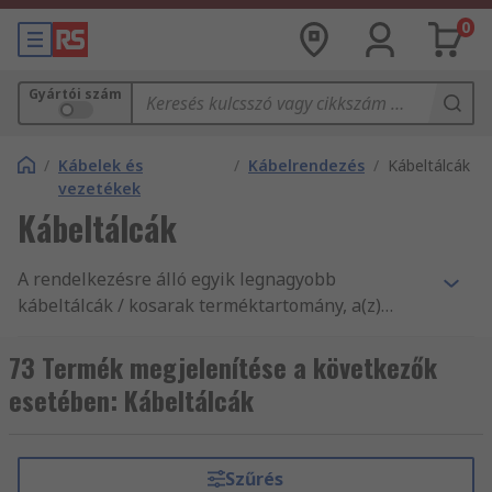
0
Gyártói szám
/
Kábelek és
/
Kábelrendezés
/
Kábeltálcák
vezetékek
Kábeltálcák
A rendelkezésre álló egyik legnagyobb
kábeltálcák / kosarak terméktartomány, a(z)
kábelek alkatrészek, illetve tartozékok ezreinek
másnapi kiszállítása, és termékeink, valamint
73 Termék megjelenítése a következők
szolgáltatásaink magas minősége mind indok
esetében: Kábeltálcák
arra, hogy vevőink világszerte 160 országból
vásárolnak online az RS-től.
Szűrés