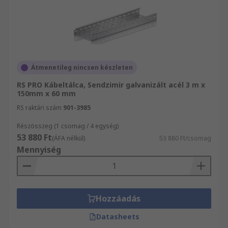
Átmenetileg nincsen készleten
RS PRO Kábeltálca, Sendzimir galvanizált acél 3 m x
150mm x 60 mm
RS raktári szám
901-3985
Részösszeg (1 csomag / 4 egység)
53 880 Ft
(ÁFA nélkül)
53 880 Ft/csomag
Mennyiség
Hozzáadás
Datasheets