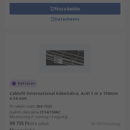
Hozzáadás
Datasheets
Raktáron
Cablofil International Kábeltálca, Acél 3 m x 150mm
x 54 mm
RS raktári szám
204-7323
Gyártó cikkszáma
CF54/150AZ
Részösszeg (1 csomag / 4 egység)
99 735 Ft
(ÁFA nélkül)
99 735 Ft/csomag