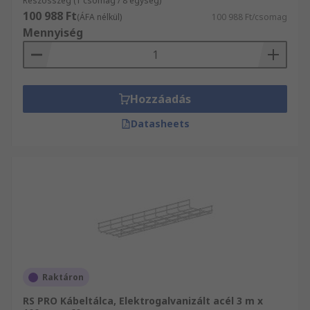
Részösszeg (1 csomag / 8 egység)
100 988 Ft
(ÁFA nélkül)
100 988 Ft/csomag
Mennyiség
Hozzáadás
Datasheets
Raktáron
RS PRO Kábeltálca, Elektrogalvanizált acél 3 m x