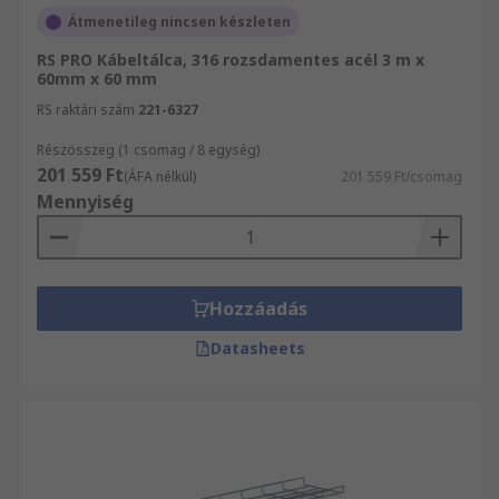
Átmenetileg nincsen készleten
RS PRO Kábeltálca, 316 rozsdamentes acél 3 m x
60mm x 60 mm
RS raktári szám
221-6327
Részösszeg (1 csomag / 8 egység)
201 559 Ft
(ÁFA nélkül)
201 559 Ft/csomag
Mennyiség
Hozzáadás
Datasheets