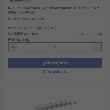
RS PRO Kábeltálca, Sendzimir galvanizált acél 3 m x
200mm x 60 mm
RS raktári szám
901-3989
Részösszeg (1 csomag / 4 egység)
62 059 Ft
(ÁFA nélkül)
62 059 Ft/csomag
Mennyiség
Hozzáadás
Datasheets