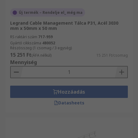
Új termék – Rendelje el_ még ma
Legrand Cable Management Tálca P31, Acél 3030
mm x 50mm x 50 mm
RS raktári szám
717-959
Gyártó cikkszáma
480052
Részösszeg (1 csomag / 3 egység)
15 251 Ft
(ÁFA nélkül)
15 251 Ft/csomag
Mennyiség
Hozzáadás
Datasheets