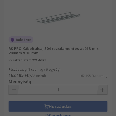
Raktáron
RS PRO Kábeltálca, 304 rozsdamentes acél 3 m x
200mm x 30 mm
RS raktári szám
221-6325
Részösszeg (1 csomag / 6 egység)
162 195 Ft
(ÁFA nélkül)
162 195 Ft/csomag
Mennyiség
Hozzáadás
Datasheets