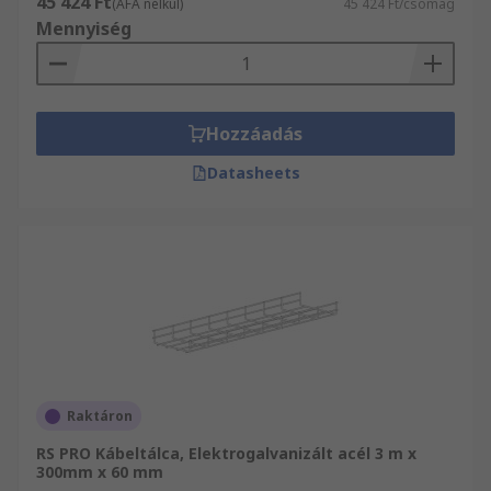
45 424 Ft
(ÁFA nélkül)
45 424 Ft/csomag
Mennyiség
Hozzáadás
Datasheets
Raktáron
RS PRO Kábeltálca, Elektrogalvanizált acél 3 m x
300mm x 60 mm