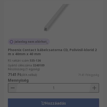
Jelenleg nem elérhet_
Phoenix Contact kábelcsatorna CD, Polivinil-klorid 2
m x 40mm x 40 mm
RS raktári szám
535-136
Gyártó cikkszáma
3240189
Részösszeg (1 egység)
7141 Ft
(ÁFA nélkül)
7141 Ft/egység
Mennyiség
Hozzáadás