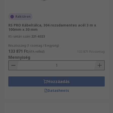
Raktáron
RS PRO Kábeltálca, 304 rozsdamentes acél 3 m x
100mm x 30 mm
RS raktári szám
221-6323
Részösszeg (1 csomag / 8 egység)
133 871 Ft
(ÁFA nélkül)
133 871 Ft/csomag
Mennyiség
Hozzáadás
Datasheets