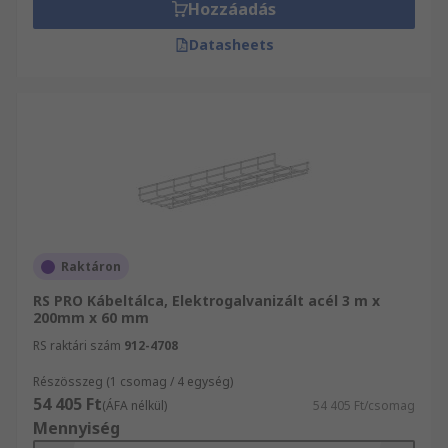
Hozzáadás
Datasheets
Raktáron
RS PRO Kábeltálca, Elektrogalvanizált acél 3 m x
200mm x 60 mm
RS raktári szám
912-4708
Részösszeg (1 csomag / 4 egység)
54 405 Ft
(ÁFA nélkül)
54 405 Ft/csomag
Mennyiség