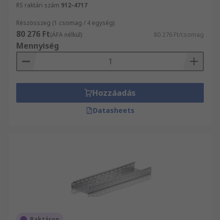
RS raktári szám
912-4717
Részösszeg (1 csomag / 4 egység)
80 276 Ft
(ÁFA nélkül)
80 276 Ft/csomag
Mennyiség
Hozzáadás
Datasheets
Raktáron