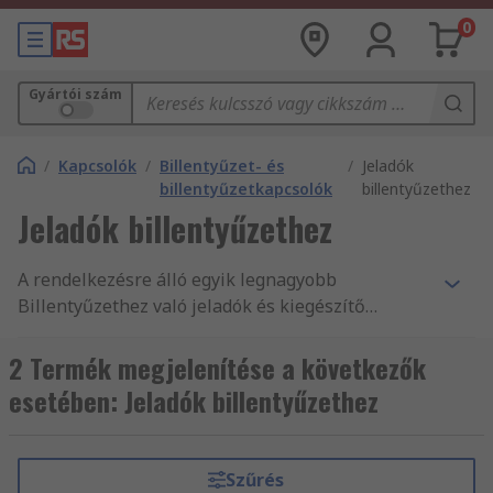
0
Gyártói szám
/
Kapcsolók
/
Billentyűzet- és
/
Jeladók
billentyűzetkapcsolók
billentyűzethez
Jeladók billentyűzethez
A rendelkezésre álló egyik legnagyobb
Billentyűzethez való jeladók és kiegészítő
terméktartomány, a(z) Kapcsolók és kiegészítő
alkatrészek, illetve tartozékok ezreinek másnapi
2 Termék megjelenítése a következők
kiszállítása, és termékeink, valamint
esetében: Jeladók billentyűzethez
szolgáltatásaink magas minősége mind indok
arra, hogy vevőink világszerte 160 országból
vásárolnak online az RS-től. Függetlenül attól,
Szűrés
hogy a(z) Billentyűzethez való jeladók és