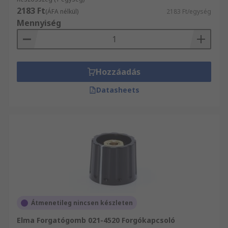
2183 Ft
(ÁFA nélkül)
2183 Ft/egység
Mennyiség
Hozzáadás
Datasheets
Átmenetileg nincsen készleten
Elma Forgatógomb 021-4520 Forgókapcsoló