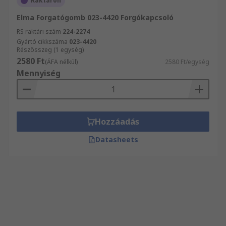
Raktáron
Elma Forgatógomb 023-4420 Forgókapcsoló
RS raktári szám
224-2274
Gyártó cikkszáma
023-4420
Részösszeg (1 egység)
2580 Ft
(ÁFA nélkül)
2580 Ft/egység
Mennyiség
Hozzáadás
Datasheets