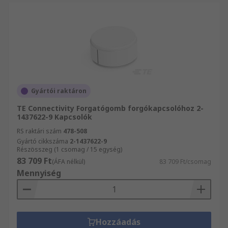
Gyártói raktáron
TE Connectivity Forgatógomb forgókapcsolóhoz 2-
1437622-9 Kapcsolók
RS raktári szám
478-508
Gyártó cikkszáma
2-1437622-9
Részösszeg (1 csomag / 15 egység)
83 709 Ft
(ÁFA nélkül)
83 709 Ft/csomag
Mennyiség
Hozzáadás