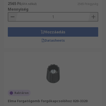
működtetésükről extra információt online
2565 Ft
(ÁFA nélkül)
2565 Ft/egység
adatbázisunkból.
Mennyiség
Hozzáadás
Datasheets
Raktáron
Elma Forgatógomb forgókapcsolóhoz 020-3320