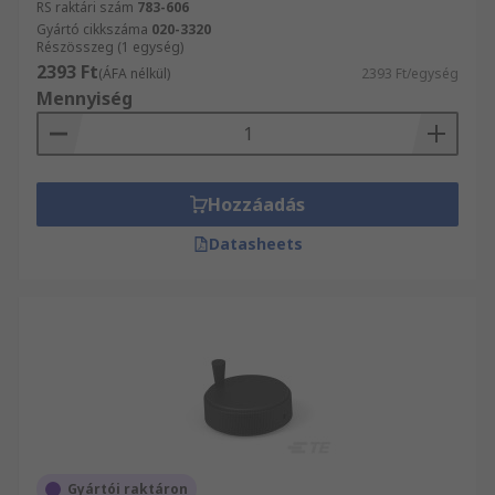
RS raktári szám
783-606
Gyártó cikkszáma
020-3320
Részösszeg (1 egység)
2393 Ft
(ÁFA nélkül)
2393 Ft/egység
Mennyiség
Hozzáadás
Datasheets
Gyártói raktáron