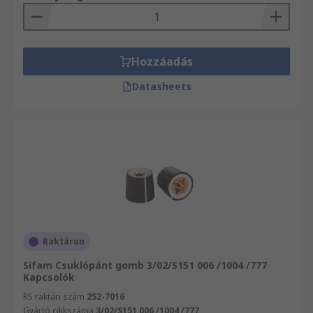
Hozzáadás
Datasheets
Raktáron
Sifam Csuklópánt gomb 3/02/S151 006 /1004 /777
Kapcsolók
RS raktári szám
252-7016
Gyártó cikkszáma
3/02/S151 006 /1004 /777