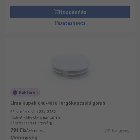
Hozzáadás
Datasheets
Raktáron
Elma Kupak 040-4010 Forgókapcsoló gomb
RS raktári szám
224-2282
Gyártó cikkszáma
040-4010
Részösszeg (1 egység)
791 Ft
(ÁFA nélkül)
791 Ft/egység
Mennyiség