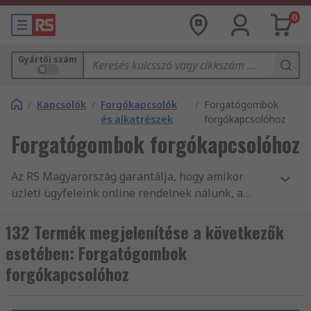
0
Gyártói szám
/
Kapcsolók
/
Forgókapcsolók
/
Forgatógombok
és alkatrészek
forgókapcsolóhoz
Forgatógombok forgókapcsolóhoz
Az RS Magyarország garantálja, hogy amikor
üzleti ügyfeleink online rendelnek nálunk, a
legkiválóbb minőségű, és a munkavédelmi
szabványoknak megfelelő termékeket vásárolják.
132 Termék megjelenítése a következők
A vevőszolgálatunk magas minőségére méltán
esetében: Forgatógombok
építhetjük hírnevünket. A(z) Forgókapcsolóhoz
forgókapcsolóhoz
való forgatógombok és kiegészítő alkatrészeink
és egyéb Forgókapcsolókhoz való és Kapcsolók és
kiegészítő árucikkeink teljes terméktartománya