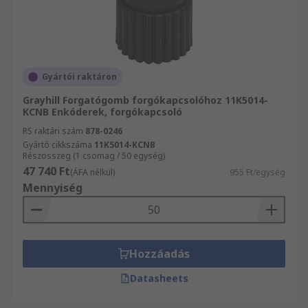
Gyártói raktáron
Grayhill Forgatógomb forgókapcsolóhoz 11K5014-
KCNB Enkóderek, forgókapcsoló
RS raktári szám
878-0246
Gyártó cikkszáma
11K5014-KCNB
Részösszeg (1 csomag / 50 egység)
47 740 Ft
(ÁFA nélkül)
955 Ft/egység
Mennyiség
Hozzáadás
Datasheets