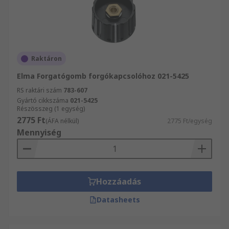
Raktáron
Elma Forgatógomb forgókapcsolóhoz 021-5425
RS raktári szám
783-607
Gyártó cikkszáma
021-5425
Részösszeg (1 egység)
2775 Ft
(ÁFA nélkül)
2775 Ft/egység
Mennyiség
Hozzáadás
Datasheets