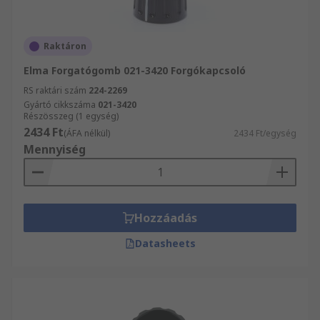
Raktáron
Elma Forgatógomb 021-3420 Forgókapcsoló
RS raktári szám
224-2269
Gyártó cikkszáma
021-3420
Részösszeg (1 egység)
2434 Ft
(ÁFA nélkül)
2434 Ft/egység
Mennyiség
Hozzáadás
Datasheets