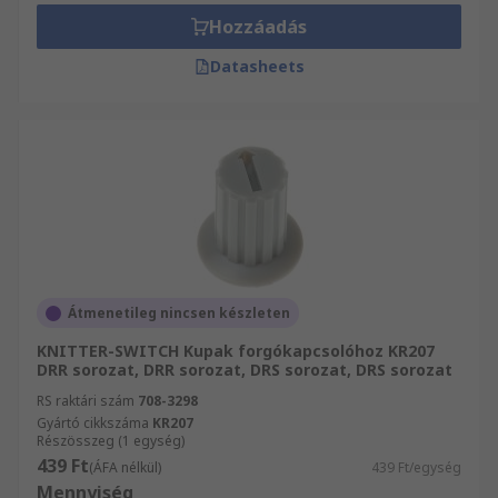
Hozzáadás
Datasheets
Átmenetileg nincsen készleten
KNITTER-SWITCH Kupak forgókapcsolóhoz KR207
DRR sorozat, DRR sorozat, DRS sorozat, DRS sorozat
RS raktári szám
708-3298
Gyártó cikkszáma
KR207
Részösszeg (1 egység)
439 Ft
(ÁFA nélkül)
439 Ft/egység
Mennyiség