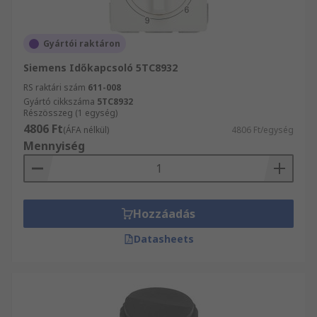
Gyártói raktáron
Siemens Időkapcsoló 5TC8932
RS raktári szám
611-008
Gyártó cikkszáma
5TC8932
Részösszeg (1 egység)
4806 Ft
(ÁFA nélkül)
4806 Ft/egység
Mennyiség
Hozzáadás
Datasheets