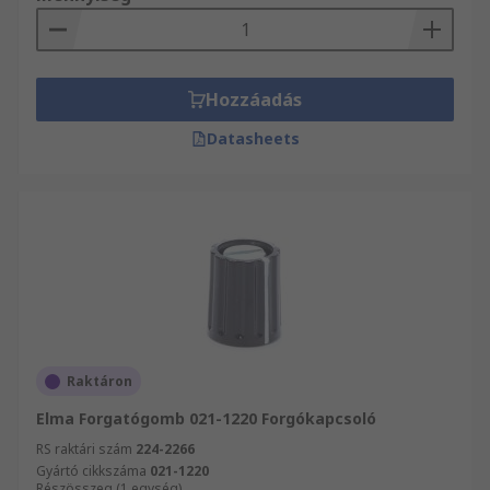
Hozzáadás
Datasheets
Raktáron
Elma Forgatógomb 021-1220 Forgókapcsoló
RS raktári szám
224-2266
Gyártó cikkszáma
021-1220
Részösszeg (1 egység)