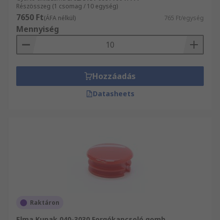
Részösszeg (1 csomag / 10 egység)
7650 Ft
(ÁFA nélkül)
765 Ft/egység
Mennyiség
Hozzáadás
Datasheets
Raktáron
Elma Kupak 040-3030 Forgókapcsoló gomb