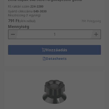
RS raktári szám
224-2280
Gyártó cikkszáma
040-3030
Részösszeg (1 egység)
791 Ft
(ÁFA nélkül)
791 Ft/egység
Mennyiség
Hozzáadás
Datasheets