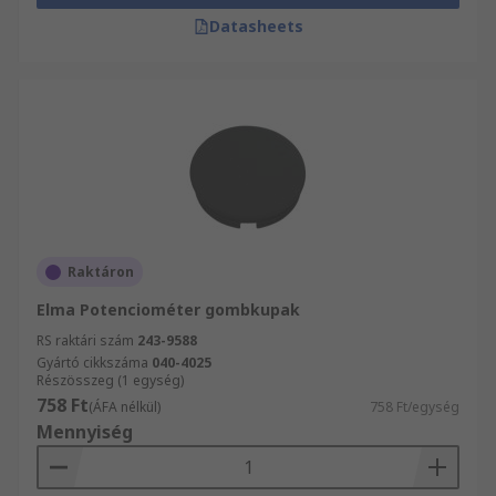
Datasheets
Raktáron
Elma Potenciométer gombkupak
RS raktári szám
243-9588
Gyártó cikkszáma
040-4025
Részösszeg (1 egység)
758 Ft
(ÁFA nélkül)
758 Ft/egység
Mennyiség