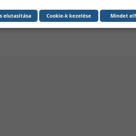
s elutasítása
Cookie-k kezelése
Mindet el