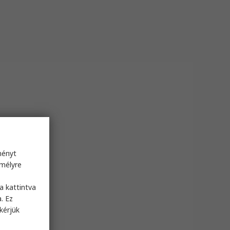
ményt
emélyre
s
a kattintva
. Ez
kérjük