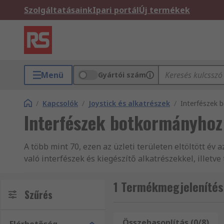
Szolgáltatásaink
Ipari portál
Új termékek
Menü
Gyártói szám
/
Kapcsolók
/
Joystick és alkatrészek
/
Interfészek
Interfészek botkormányhoz
A több mint 70, ezen az üzleti területen eltöltött év
való interfészek és kiegészítő alkatrészekkel, illet
való interfészek és kiegészítő és másBotkormánykapc
hogy megbízhatnak termékeink minőségében és reme
1 Termékmegjelenítés
Szűrés
Botkormányhoz való kábelkötegek és kiegészítő. A(z) 
Elektromos berendezések, automatikai alkatrészek é
termékvonala magába foglalja a(z) Kapcsolók és kiegé
Összehasonlítás (0/8)