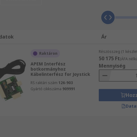
el kérjük, forduljon ügyfélszolgálatunkhoz a 06 1 408 8371-e
zítő árucikkek másnapi kiszállításából. Amennyiben nagy t
, hogy a(z) Botkormányhoz való interfészek és kiegészítő vás
gasabb szintű elvárásainak is megfelelnek. Kérjük, vásárl
rását. Szeretne nyomára bukkanni egy Telemecanique termék
datok
Ár
kekkel kapcsolatos keresési eredményeinek szűrésére márka
ket a termékvonal csúcsától az egyszerűbb, azonban működ
Részösszeg (1 készlet
Raktáron
50 175 Ft
(ÁFA nélkü
APEM Interfész
Mennyiség
botkormányhoz
Kábelinterfész for Joystick
RS raktári szám
126-903
Gyártó cikkszáma
909991
Hoz
Data