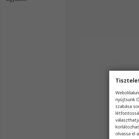
Tisztel
Weboldalun
nyújtsunk Ö
szabása sor
létfontossá
választhatj
korlátozhat
olvassa el 