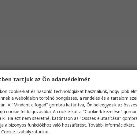
etben tartjuk az Ön adatvédelmét
kon cookie-kat és hasonló technológiákat használunk, hogy jobb él
nnek a weboldalon történő böngészés, a rendelés és a tartalom sz
án. A "Mindent elfogad" gombra kattintva, Ön beleegyezik az össze
gú cookie feldolgozásába. A cookie-kat a "Cookie-k kezelése" gombr
a ki. Ha ezt nem szeretné, kattintson az "Összes elutasítása" gombra
ja a bizonyos funkciókhoz való hozzáférést. További információkért, 
a
Cookie-szabályzatunkat
.