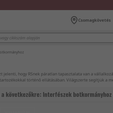
Csomagkövetés
 botkormányhoz
 azt jelenti, hogy RSnek páratlan tapasztalata van a vállal
ve tartozékokkal történő ellátásában. Világszerte segítjük 
solókhoz való termékek fogalmazásával, több mint 160 orsz
k vevőszolgálatunkban, legyen az Botkormányhoz való gum
 a következőkre: Interfészek botkormányhoz
Botkormányhoz való interfészek és kiegészítő, kivételével 
s kábelek termékvonalunkból. Az RS Elektromos berendezés
szítő és a(z) Kapcsolók és kiegészítő termékeket, amelyek 
Visszaállítás