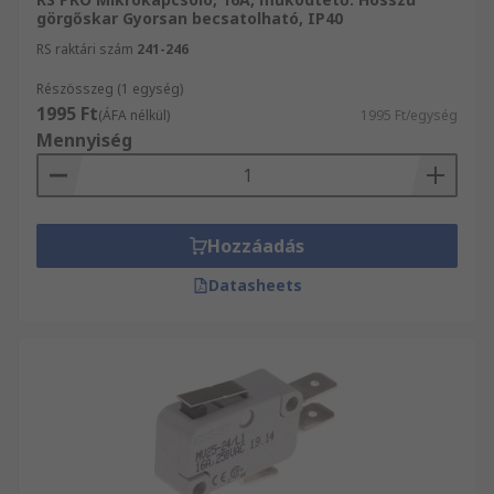
görgőskar Gyorsan becsatolható, IP40
RS raktári szám
241-246
Részösszeg (1 egység)
1995 Ft
(ÁFA nélkül)
1995 Ft/egység
Mennyiség
Hozzáadás
Datasheets