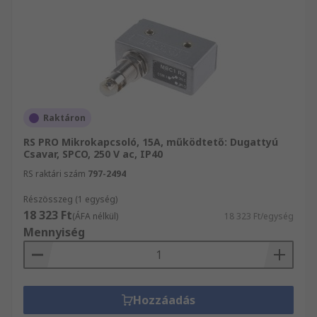
Raktáron
RS PRO Mikrokapcsoló, 15A, működtető: Dugattyú
Csavar, SPCO, 250 V ac, IP40
RS raktári szám
797-2494
Részösszeg (1 egység)
18 323 Ft
(ÁFA nélkül)
18 323 Ft/egység
Mennyiség
Hozzáadás