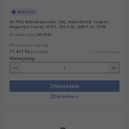
Raktáron
RS PRO Mikrokapcsoló, 15A, működtető: Csapos
dugattyú Csavar, SPDT, 250 V dc, 440 V ac, IP40
RS raktári szám
249-6830
Részösszeg (1 egység)
11 411 Ft
(ÁFA nélkül)
11 411 Ft/egység
Mennyiség
Hozzáadás
Datasheets