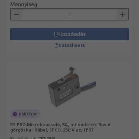
Mennyiség
Hozzáadás
Datasheets
Raktáron
RS PRO Mikrokapcsoló, 5A, működtető: Rövid
görgőskar Kábel, SPCO, 250 V ac, IP67
RS raktári szám
797-2549