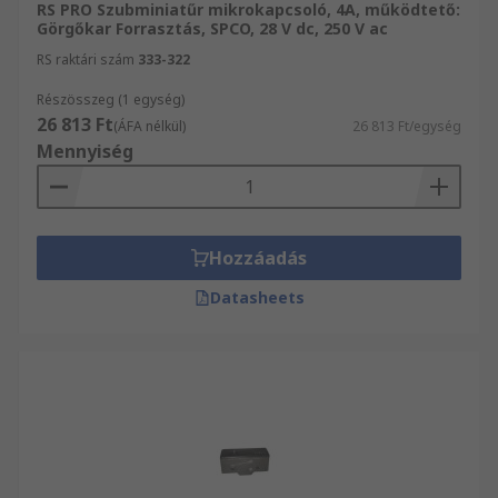
RS PRO Szubminiatűr mikrokapcsoló, 4A, működtető:
Görgőkar Forrasztás, SPCO, 28 V dc, 250 V ac
RS raktári szám
333-322
Részösszeg (1 egység)
26 813 Ft
(ÁFA nélkül)
26 813 Ft/egység
Mennyiség
Hozzáadás
Datasheets