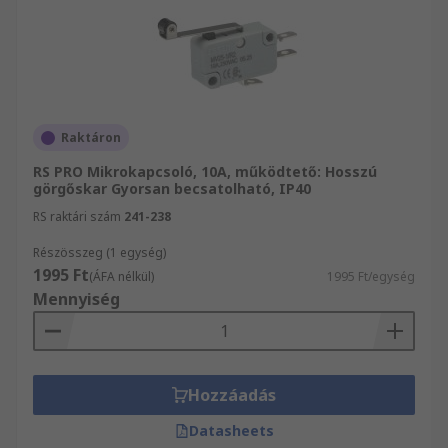
Raktáron
RS PRO Mikrokapcsoló, 10A, működtető: Hosszú
görgőskar Gyorsan becsatolható, IP40
RS raktári szám
241-238
Részösszeg (1 egység)
1995 Ft
(ÁFA nélkül)
1995 Ft/egység
Mennyiség
Hozzáadás
Datasheets