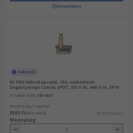
Datasheets
Raktáron
RS PRO Mikrokapcsoló, 15A, működtető:
Dugattyúrugó Csavar, SPDT, 250 V dc, 440 V ac, IP40
RS raktári szám
249-6831
Részösszeg (1 egység)
8505 Ft
(ÁFA nélkül)
8505 Ft/egység
Mennyiség