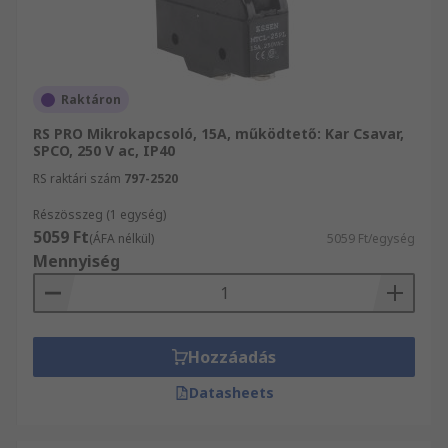
Raktáron
RS PRO Mikrokapcsoló, 15A, működtető: Kar Csavar,
SPCO, 250 V ac, IP40
RS raktári szám
797-2520
Részösszeg (1 egység)
5059 Ft
(ÁFA nélkül)
5059 Ft/egység
Mennyiség
Hozzáadás
Datasheets