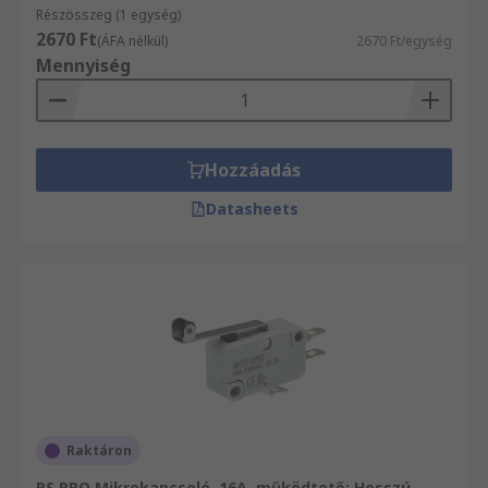
sütők, vagy ahol az ajtót be kell zárni, mielőtt a
Részösszeg (1 egység)
2670 Ft
készülék áramellátása bekapcsolna.
(ÁFA nélkül)
2670 Ft/egység
Mennyiség
Mikrokapcsolókat használnak szintező
eszközökben is, mint például az árusító
automatákban használt gépek. Liftben, Ezeket az
eszközöket az ajtóban biztonsági kapcsolóként
Hozzáadás
használják.a mikrokapcsolók nagyon érzékenyek
lehetnek. Az ilyen minták nagyon pontos
Datasheets
berendezésekben használhatók, olyan, mint
amely méri a levegő vagy más gázok áramlását
egy rendszeren keresztül. Ezeket az eszközöket
széles körben használják az iparban, gyakran
vezérlőáramkörökben.
Raktáron
RS PRO Mikrokapcsoló, 16A, működtető: Hosszú