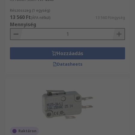
Részösszeg (1 egység)
13 560 Ft
(ÁFA nélkül)
13 560 Ft/egység
Mennyiség
Hozzáadás
Datasheets
Raktáron