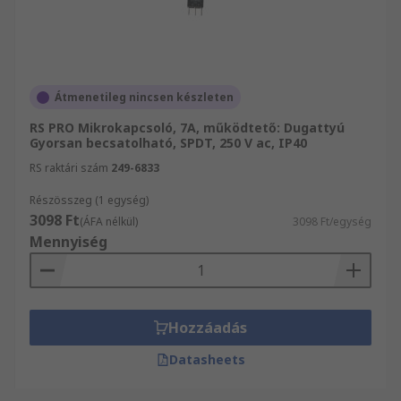
Átmenetileg nincsen készleten
RS PRO Mikrokapcsoló, 7A, működtető: Dugattyú
Gyorsan becsatolható, SPDT, 250 V ac, IP40
RS raktári szám
249-6833
Részösszeg (1 egység)
3098 Ft
(ÁFA nélkül)
3098 Ft/egység
Mennyiség
Hozzáadás
Datasheets