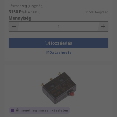
Részösszeg (1 egység)
3150 Ft
(ÁFA nélkül)
3150 Ft/egység
Mennyiség
Hozzáadás
Datasheets
Átmenetileg nincsen készleten