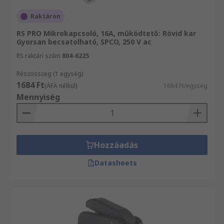
Raktáron
RS PRO Mikrokapcsoló, 16A, működtető: Rövid kar
Gyorsan becsatolható, SPCO, 250 V ac
RS raktári szám
804-6225
Részösszeg (1 egység)
1684 Ft
(ÁFA nélkül)
1684 Ft/egység
Mennyiség
Hozzáadás
Datasheets