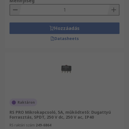
Mennyiség
Hozzáadás
Datasheets
Raktáron
RS PRO Mikrokapcsoló, 5A, működtető: Dugattyú
Forrasztás, SPDT, 250 V dc, 250 V ac, IP40
RS raktári szám
249-6864