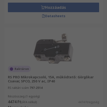
Hozzáadás
Datasheets
Raktáron
RS PRO Mikrokapcsoló, 15A, működtető: Görgőkar
Csavar, SPCO, 250 V ac, IP40
RS raktári szám
797-2514
Részösszeg (1 egység)
4474 Ft
(ÁFA nélkül)
4474 Ft/egység