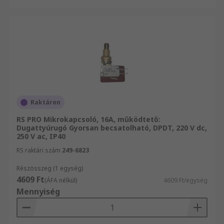
Raktáron
RS PRO Mikrokapcsoló, 16A, működtető:
Dugattyúrugó Gyorsan becsatolható, DPDT, 220 V dc,
250 V ac, IP40
RS raktári szám
249-6823
Részösszeg (1 egység)
4609 Ft
(ÁFA nélkül)
4609 Ft/egység
Mennyiség