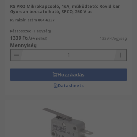
RS PRO Mikrokapcsoló, 16A, működtető: Rövid kar
Gyorsan becsatolható, SPCO, 250 V ac
RS raktári szám
804-6237
Részösszeg (1 egység)
1339 Ft
(ÁFA nélkül)
1339 Ft/egység
Mennyiség
Hozzáadás
Datasheets