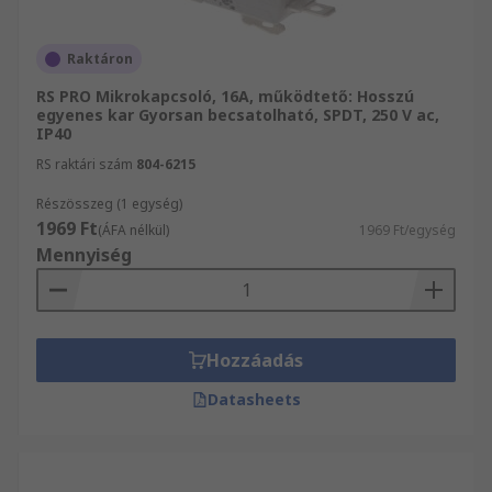
Raktáron
RS PRO Mikrokapcsoló, 16A, működtető: Hosszú
egyenes kar Gyorsan becsatolható, SPDT, 250 V ac,
IP40
RS raktári szám
804-6215
Részösszeg (1 egység)
1969 Ft
(ÁFA nélkül)
1969 Ft/egység
Mennyiség
Hozzáadás
Datasheets