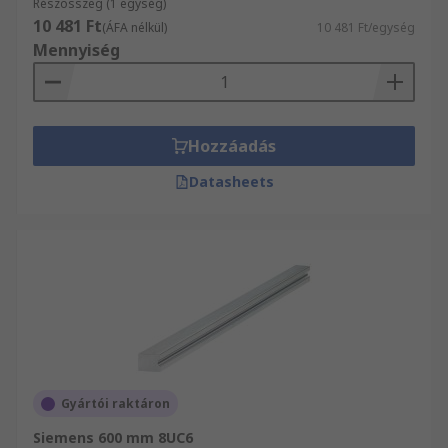
Részösszeg (1 egység)
10 481 Ft
(ÁFA nélkül)
10 481 Ft/egység
Mennyiség
Hozzáadás
Datasheets
Gyártói raktáron
Siemens 600 mm 8UC6