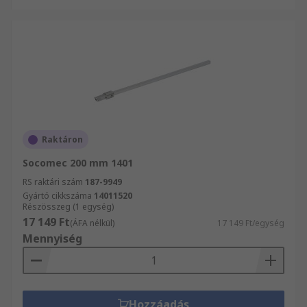
Raktáron
Socomec 200 mm 1401
RS raktári szám
187-9949
Gyártó cikkszáma
14011520
Részösszeg (1 egység)
17 149 Ft
(ÁFA nélkül)
17 149 Ft/egység
Mennyiség
Hozzáadás