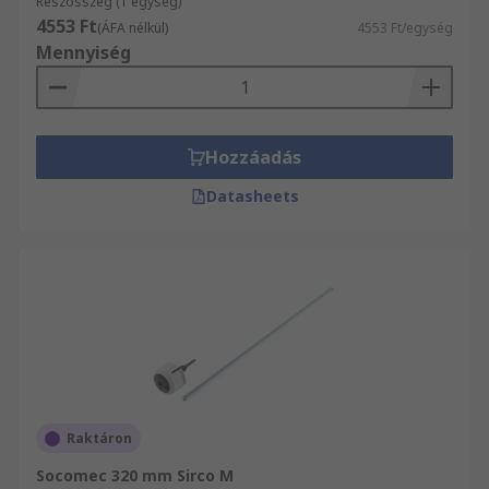
Részösszeg (1 egység)
4553 Ft
(ÁFA nélkül)
4553 Ft/egység
Mennyiség
Hozzáadás
Datasheets
Raktáron
Socomec 320 mm Sirco M