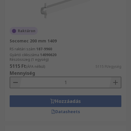
Raktáron
Socomec 200 mm 1409
RS raktári szám
187-9960
Gyártó cikkszáma
14090620
Részösszeg (1 egység)
5115 Ft
(ÁFA nélkül)
5115 Ft/egység
Mennyiség
Hozzáadás
Datasheets