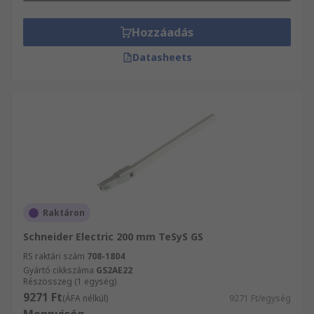
Hozzáadás
Datasheets
Raktáron
Schneider Electric 200 mm TeSyS GS
RS raktári szám
708-1804
Gyártó cikkszáma
GS2AE22
Részösszeg (1 egység)
9271 Ft
(ÁFA nélkül)
9271 Ft/egység