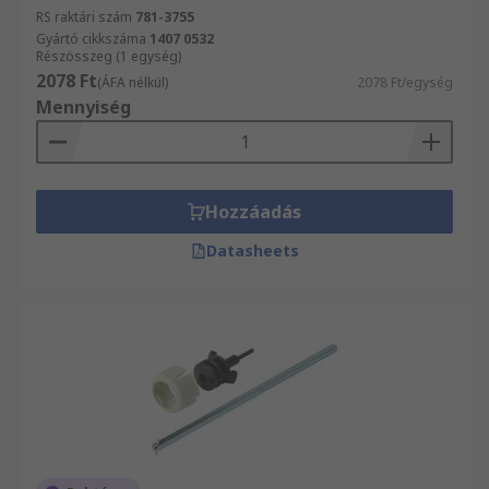
RS raktári szám
781-3755
Gyártó cikkszáma
1407 0532
Részösszeg (1 egység)
2078 Ft
(ÁFA nélkül)
2078 Ft/egység
Mennyiség
Hozzáadás
Datasheets