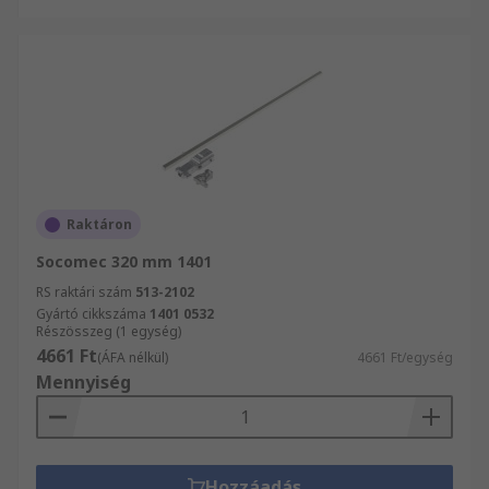
Raktáron
Socomec 320 mm 1401
RS raktári szám
513-2102
Gyártó cikkszáma
1401 0532
Részösszeg (1 egység)
4661 Ft
(ÁFA nélkül)
4661 Ft/egység
Mennyiség
Hozzáadás