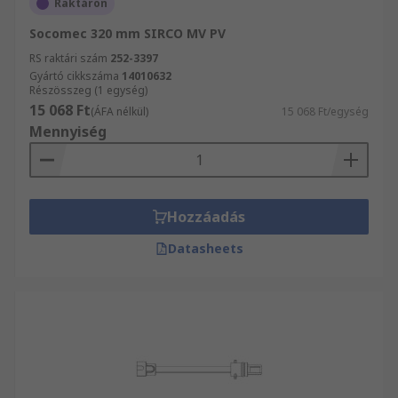
Raktáron
Socomec 320 mm SIRCO MV PV
RS raktári szám
252-3397
Gyártó cikkszáma
14010632
Részösszeg (1 egység)
15 068 Ft
(ÁFA nélkül)
15 068 Ft/egység
Mennyiség
Hozzáadás
Datasheets