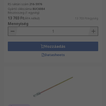
RS raktári szám
216-5976
Gyártó cikkszáma
8UC6084
Részösszeg (1 egység)
13 703 Ft
(ÁFA nélkül)
13 703 Ft/egység
Mennyiség
Hozzáadás
Datasheets