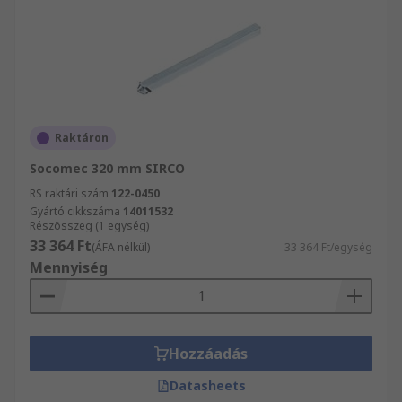
Raktáron
Socomec 320 mm SIRCO
RS raktári szám
122-0450
Gyártó cikkszáma
14011532
Részösszeg (1 egység)
33 364 Ft
(ÁFA nélkül)
33 364 Ft/egység
Mennyiség
Hozzáadás
Datasheets