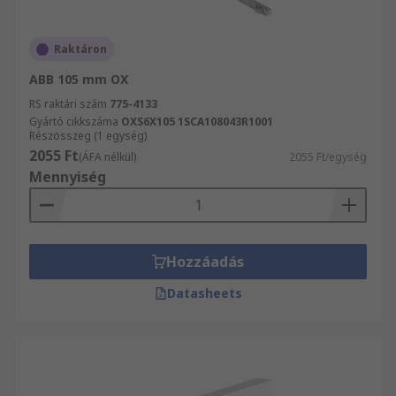
Raktáron
ABB 105 mm OX
RS raktári szám
775-4133
Gyártó cikkszáma
OXS6X105 1SCA108043R1001
Részösszeg (1 egység)
2055 Ft
(ÁFA nélkül)
2055 Ft/egység
Mennyiség
Hozzáadás
Datasheets