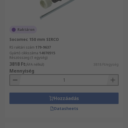
Raktáron
Socomec 150 mm SIRCO
RS raktári szám
179-9637
Gyártó cikkszáma
14070515
Részösszeg (1 egység)
3818 Ft
(ÁFA nélkül)
3818 Ft/egység
Mennyiség
Hozzáadás
Datasheets