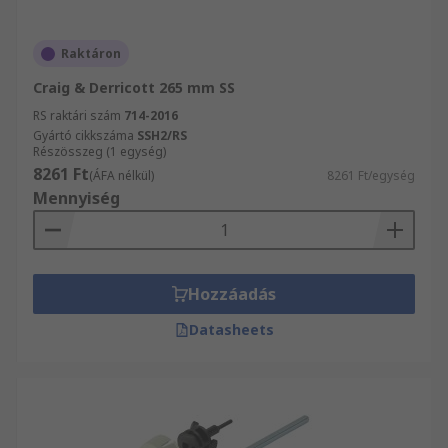
Raktáron
Craig & Derricott 265 mm SS
RS raktári szám
714-2016
Gyártó cikkszáma
SSH2/RS
Részösszeg (1 egység)
8261 Ft
(ÁFA nélkül)
8261 Ft/egység
Mennyiség
Hozzáadás
Datasheets