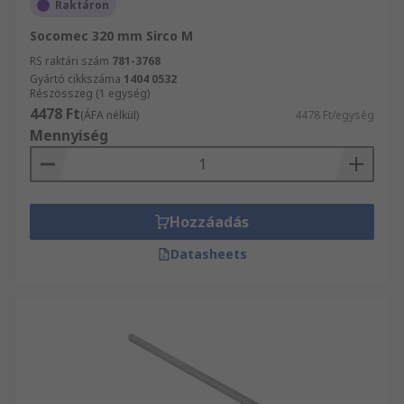
Raktáron
Socomec 320 mm Sirco M
RS raktári szám
781-3768
Gyártó cikkszáma
1404 0532
Részösszeg (1 egység)
4478 Ft
(ÁFA nélkül)
4478 Ft/egység
Mennyiség
Hozzáadás
Datasheets