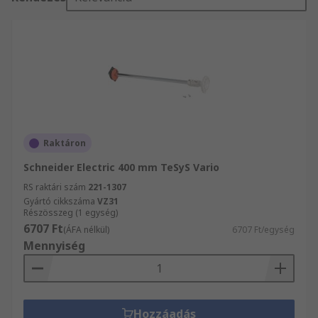
Raktáron
Schneider Electric 400 mm TeSyS Vario
RS raktári szám
221-1307
Gyártó cikkszáma
VZ31
Részösszeg (1 egység)
6707 Ft
(ÁFA nélkül)
6707 Ft/egység
Mennyiség
Hozzáadás