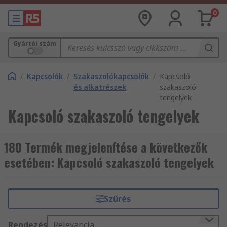
0
Gyártói szám
/
Kapcsolók
/
Szakaszolókapcsolók
/
Kapcsoló
és alkatrészek
szakaszoló
tengelyek
Kapcsoló szakaszoló tengelyek
180 Termék megjelenítése a következők
esetében: Kapcsoló szakaszoló tengelyek
Szűrés
Rendezés
Relevancia