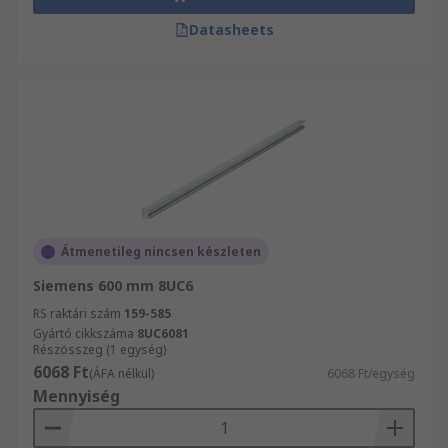
Datasheets
Átmenetileg nincsen készleten
Siemens 600 mm 8UC6
RS raktári szám
159-585
Gyártó cikkszáma
8UC6081
Részösszeg (1 egység)
6068 Ft
(ÁFA nélkül)
6068 Ft/egység
Mennyiség