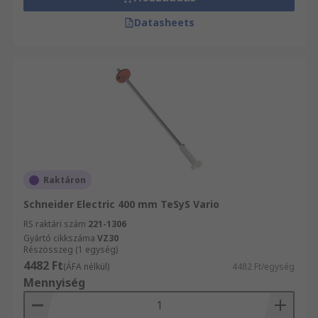
Datasheets
Raktáron
Schneider Electric 400 mm TeSyS Vario
RS raktári szám
221-1306
Gyártó cikkszáma
VZ30
Részösszeg (1 egység)
4482 Ft
(ÁFA nélkül)
4482 Ft/egység
Mennyiség