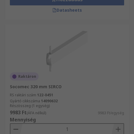
Datasheets
Raktáron
Socomec 320 mm SIRCO
RS raktári szám
122-0451
Gyártó cikkszáma
14090632
Részösszeg (1 egység)
9983 Ft
(ÁFA nélkül)
9983 Ft/egység
Mennyiség