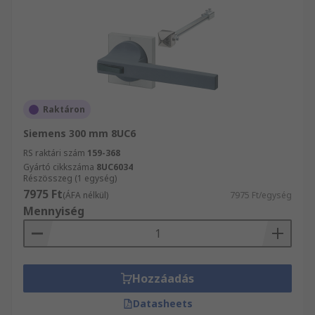
Raktáron
Siemens 300 mm 8UC6
RS raktári szám
159-368
Gyártó cikkszáma
8UC6034
Részösszeg (1 egység)
7975 Ft
(ÁFA nélkül)
7975 Ft/egység
Mennyiség
Hozzáadás
Datasheets