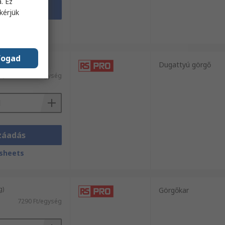
. Ez
záadás
kérjük
sheets
fogad
g)
Dugattyú görgő
l)
15 101 Ft/egység
záadás
sheets
g)
Görgőkar
7290 Ft/egység