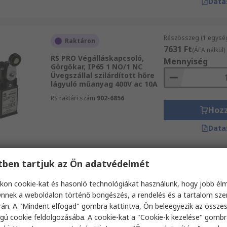
Data
Részösszeg (1 egysé
Raktáron
7631 Ft
(ÁFA nélkül)
RS PRO Végálláskapcsoló,
Mennyiség
Görgőkar, IP65 1 NO/1 NC
Üvegszállal szilárdított hőre
lágyuló műanyag 400V ac 10A
RS raktári szám
902-6856
Hoz
Data
etben tartjuk az Ön adatvédelmét
Részösszeg (1 egysé
Raktáron
10 601 Ft
(ÁFA nélkü
kon cookie-kat és hasonló technológiákat használunk, hogy jobb él
RS PRO Végálláskapcsoló,
Mennyiség
Tekercsrugó, IP66, Z11 1 NO/1
nnek a weboldalon történő böngészés, a rendelés és a tartalom sz
NC Cink ötvözet 400V ac 10A
án. A "Mindent elfogad" gombra kattintva, Ön beleegyezik az össze
RS raktári szám
902-6903
gú cookie feldolgozásába. A cookie-kat a "Cookie-k kezelése" gombr