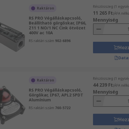
Részösszeg (1 egysé
Raktáron
11 265 Ft
(ÁFA nélkü
RS PRO Végálláskapcsoló,
Mennyiség
Beállítható görgőskar, IP66,
Z11 1 NO/1 NC Cink ötvözet
400V ac 10A
RS raktári szám
902-6896
Hoz
Data
Részösszeg (1 egysé
Raktáron
44 239 Ft
(ÁFA nélkü
RS PRO Végálláskapcsoló,
Mennyiség
Görgőkar, IP67, APL2 SPDT
Alumínium
RS raktári szám
760-5722
Hoz