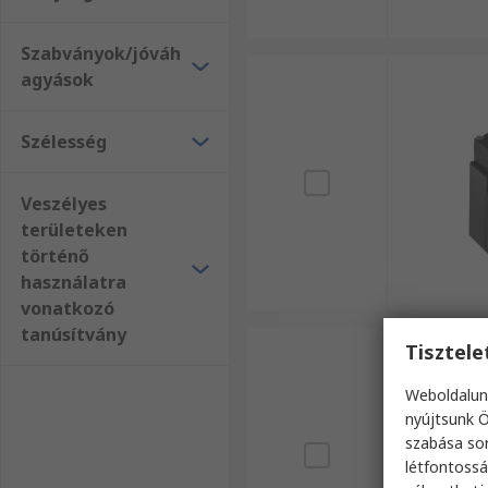
Szabványok/jóváh
agyások
Szélesség
Veszélyes
területeken
történő
használatra
vonatkozó
tanúsítvány
Tisztel
Weboldalun
nyújtsunk Ö
szabása sor
létfontossá