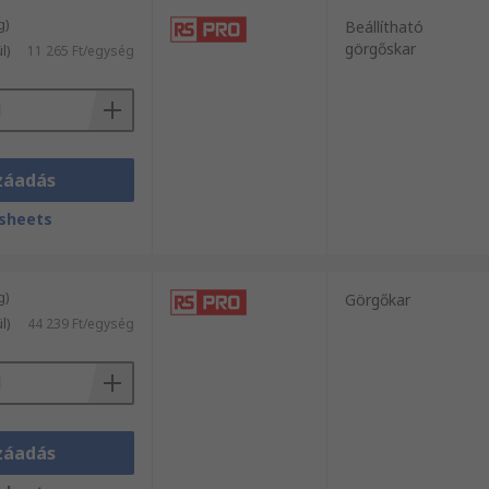
g)
Beállítható
görgőskar
l)
11 265 Ft/egység
záadás
sheets
g)
Görgőkar
l)
44 239 Ft/egység
záadás