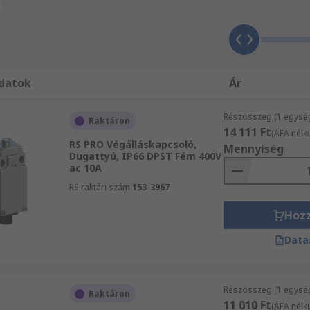
észe, amely fizikai érintkezésbe kerül az objektummal. Egy
hez van rögzítve, amely átalakítja a forgó, lineáris, vagy
pcsolószerkezetet tartalmazó alkatrész, a törzsön belüli ér
datok
Ár
ktiválva van.
rminálcsavarokat vagy csavar/bilincs szerelvényeket tartal
Részösszeg (1 egysé
Raktáron
14 111 Ft
(ÁFA nélkü
RS PRO Végálláskapcsoló,
Mennyiség
Dugattyú, IP66 DPST Fém 400V
ac 10A
 használhatók. Az alkalmazott működtetőelem típusa a rögz
RS raktári szám
153-3967
Hoz
 lemez ütközik a kar végéhez, amely viszont elforgatja a te
Data
(pillanatnyi) vagy karbantartott.
almasabbak, ha a gép mozgása rövid, vagy ha a felszerelési 
Részösszeg (1 egysé
Raktáron
11 010 Ft
működtetőelem, több irányba mozgatható/hajlítható tekercs
(ÁFA nélkü