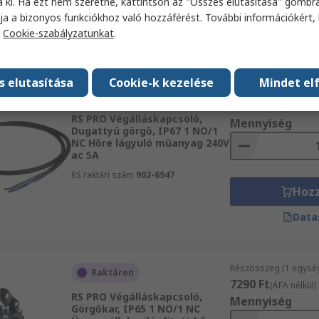
a ki. Ha ezt nem szeretné, kattintson az "Összes elutasítása" gombra
Hoz
ja a bizonyos funkciókhoz való hozzáférést. További információkért, 
a
Cookie-szabályzatunkat
.
Data
s elutasítása
Cookie-k kezelése
Mindet el
Részösszeg (1 egysé
Raktáron
15 101 Ft
(ÁFA nélkü
RS PRO Végálláskapcsoló,
Mennyiség
Dugattyú görgő, IP67 1 NO/1
NC Hőre lágyuló műanyag 240V
ac 5A
RS raktári szám
902-6947
Hoz
Data
Részösszeg (1 egysé
Raktáron
7290 Ft
(ÁFA nélkül)
RS PRO Végálláskapcsoló,
Mennyiség
Görgőkar, IP65 1 NO/1 NC