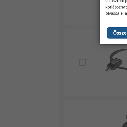
választhatj
korlátozhat
olvassa el 
Össze