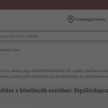
Csomagkövetés
láskapcsolók
eszköz, amely egy működtetőelemből áll, amely mechanikusa
mmel, a készülék működteti az érintkezőket az elektromos 
ítése a következők esetében: Végálláskapcs
k:
Visszaállítás