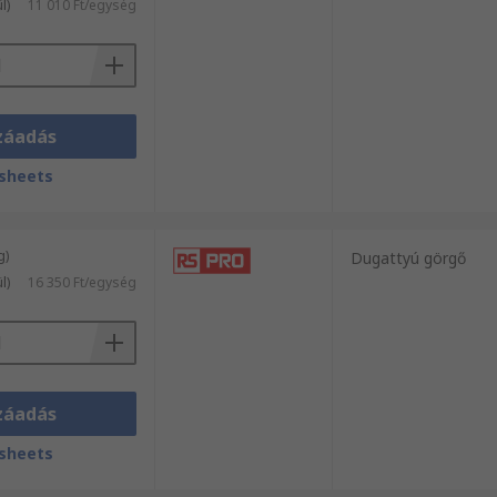
l)
11 010 Ft/egység
záadás
sheets
g)
Dugattyú görgő
l)
16 350 Ft/egység
záadás
sheets