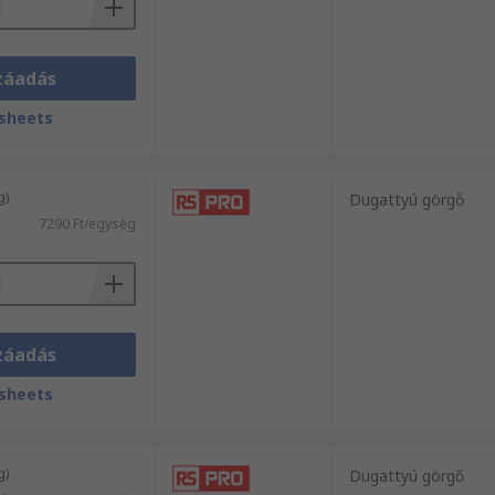
záadás
sheets
g)
Dugattyú görgő
7290 Ft/egység
záadás
sheets
g)
Dugattyú görgő