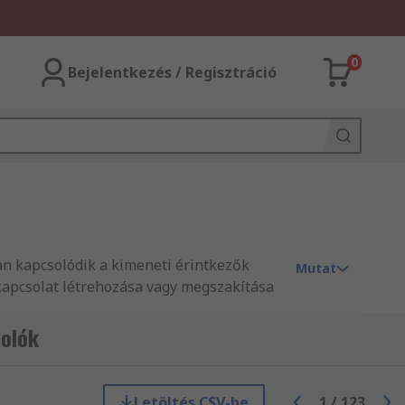
0
Bejelentkezés / Regisztráció
n kapcsolódik a kimeneti érintkezők
Mutat
kapcsolat létrehozása vagy megszakítása
olók
Letöltés CSV-be
1
/
123