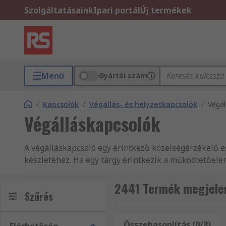
Szolgáltatásaink
Ipari portál
Új termékek
Menü
Gyártói szám
/
Kapcsolók
/
Végállás- és helyzetkapcsolók
/
Végál
Végálláskapcsolók
A végálláskapcsoló egy érintkező közelségérzékelő 
készletéhez. Ha egy tárgy érintkezik a működtetőele
céljából
2441 Termék megjelen
A végálláskapcsoló felépítése
Szűrés
A végálláskapcsolók három fő összetevőből állna
Összehasonlítás (0/8)