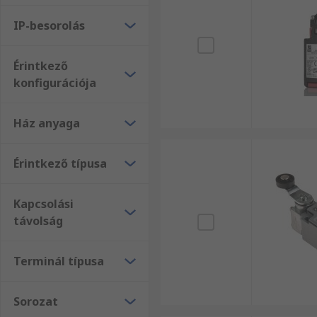
alkalmazásokban használják, hogy az objektum
IP-besorolás
Villás
– fenntartott kapcsolatokkal használják, k
elmozdulásakor a kapcsoló visszaáll.
Érintkező
konfigurációja
Ház anyaga
Érintkező típusa
Kapcsolási
távolság
Terminál típusa
Sorozat