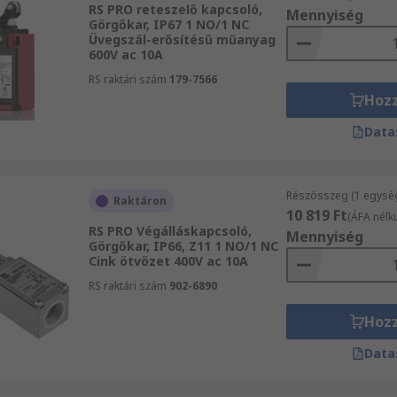
RS PRO reteszelő kapcsoló,
Mennyiség
ok a továbbításkor megszámlálhatók legyenek.
Görgőkar, IP67 1 NO/1 NC
Üvegszál-erősítésű műanyag
ét görgős karból áll. Az egyik görgő kioldja a kapcsolót, és
600V ac 10A
RS raktári szám
179-7566
Hoz
Data
Részösszeg (1 egysé
Raktáron
10 819 Ft
(ÁFA nélkü
RS PRO Végálláskapcsoló,
Mennyiség
Görgőkar, IP66, Z11 1 NO/1 NC
Cink ötvözet 400V ac 10A
RS raktári szám
902-6890
Hoz
Data