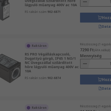
Üvegszállal szilárdított hőre
lágyuló műanyag 400V ac 10A
RS raktári szám
902-6871
Hoz
Data
Részösszeg (1 egysé
Raktáron
7290 Ft
(ÁFA nélkül)
RS PRO Végálláskapcsoló,
Mennyiség
Dugattyú görgő, IP65 1 NO/1
NC Üvegszállal szilárdított
hőre lágyuló műanyag 400V ac
10A
RS raktári szám
902-6874
Hoz
Data
Részösszeg (1 egysé
Raktáron