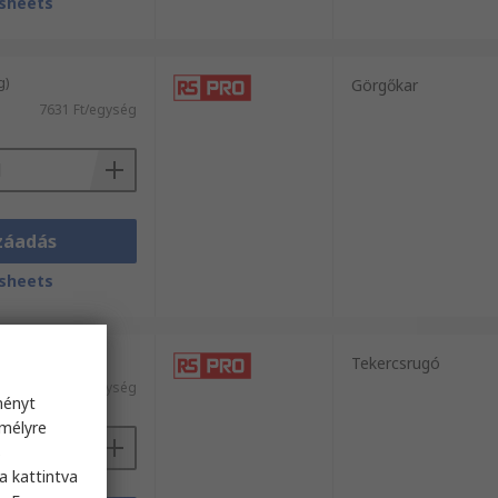
sheets
g)
Görgőkar
7631 Ft/egység
záadás
sheets
g)
Tekercsrugó
l)
10 601 Ft/egység
ményt
emélyre
s
a kattintva