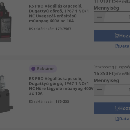
11 010 Ft
(ÁFA nélkü
RS PRO Végálláskapcsoló,
Mennyiség
Dugattyú görgő, IP67 1 NO/1
NC Üvegszál-erősítésű
műanyag 600V ac 10A
RS raktári szám
179-7567
Hoz
Data
Részösszeg (1 egysé
Raktáron
16 350 Ft
(ÁFA nélkü
RS PRO Végálláskapcsoló,
Mennyiség
Dugattyú görgő, IP67 1 NO/1
NC Hőre lágyuló műanyag 400V
ac 10A
RS raktári szám
136-255
Hoz
Data