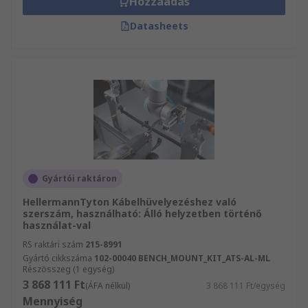
Hozzáadás
Datasheets
Gyártói raktáron
HellermannTyton Kábelhüvelyezéshez való
szerszám, használható: Álló helyzetben történő
használat-val
RS raktári szám
215-8991
Gyártó cikkszáma
102-00040 BENCH_MOUNT_KIT_ATS-AL-ML
Részösszeg (1 egység)
3 868 111 Ft
(ÁFA nélkül)
3 868 111 Ft/egység
Mennyiség