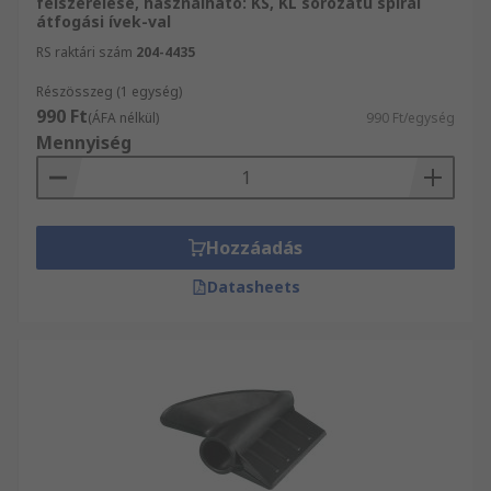
felszerelése, használható: KS, KL sorozatú spirál
átfogási ívek-val
RS raktári szám
204-4435
Részösszeg (1 egység)
990 Ft
(ÁFA nélkül)
990 Ft/egység
Mennyiség
Hozzáadás
Datasheets