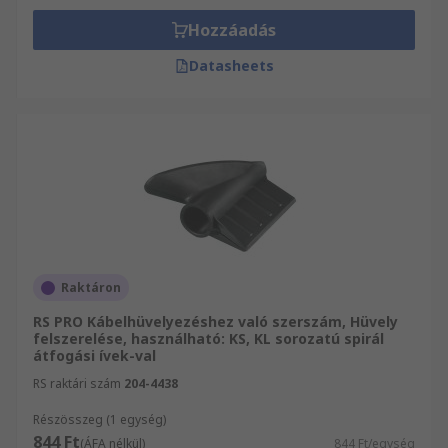
Hozzáadás
Datasheets
Raktáron
RS PRO Kábelhüvelyezéshez való szerszám, Hüvely
felszerelése, használható: KS, KL sorozatú spirál
átfogási ívek-val
RS raktári szám
204-4438
Részösszeg (1 egység)
844 Ft
(ÁFA nélkül)
844 Ft/egység