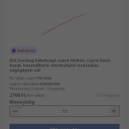
Raktáron
SES Sterling Kábelvágó csere hődrót, Csere forró
huzal, használható: Hordozható izzószálas
vágógépek-val
RS raktári szám
170-3334
Gyártó cikkszáma
6250201000
Részösszeg (1 tasak / 10 egység)
2768 Ft
(ÁFA nélkül)
277 Ft/egység
Mennyiség