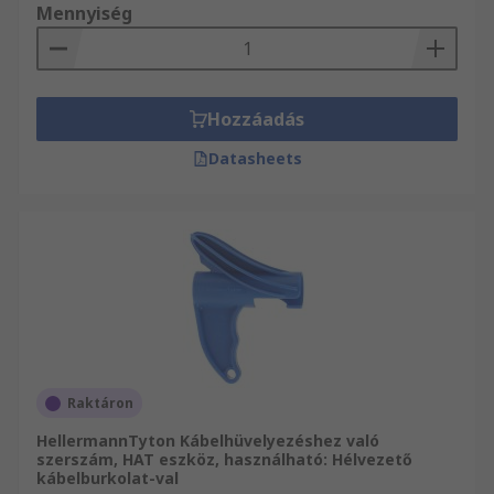
Mennyiség
Hozzáadás
Datasheets
Raktáron
HellermannTyton Kábelhüvelyezéshez való
szerszám, HAT eszköz, használható: Hélvezető
kábelburkolat-val