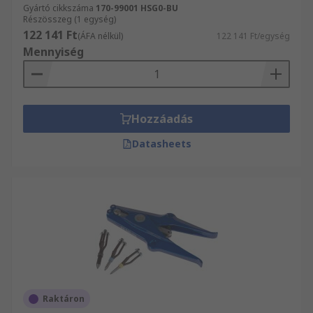
Gyártó cikkszáma
170-99001 HSG0-BU
Részösszeg (1 egység)
122 141 Ft
(ÁFA nélkül)
122 141 Ft/egység
Mennyiség
Hozzáadás
Datasheets
Raktáron