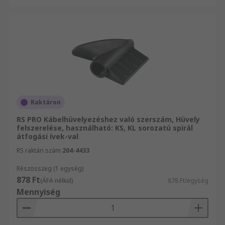
Raktáron
RS PRO Kábelhüvelyezéshez való szerszám, Hüvely
felszerelése, használható: KS, KL sorozatú spirál
átfogási ívek-val
RS raktári szám
204-4433
Részösszeg (1 egység)
878 Ft
(ÁFA nélkül)
878 Ft/egység
Mennyiség