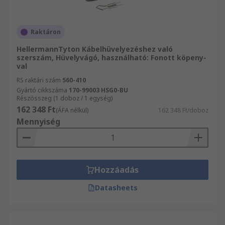
Raktáron
HellermannTyton Kábelhüvelyezéshez való
szerszám, Hüvelyvágó, használható: Fonott köpeny-
val
RS raktári szám
560-410
Gyártó cikkszáma
170-99003 HSG0-BU
Részösszeg (1 doboz / 1 egység)
162 348 Ft
(ÁFA nélkül)
162 348 Ft/doboz
Mennyiség
Hozzáadás
Datasheets