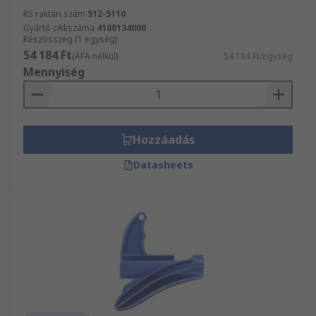
RS raktári szám
512-5110
Gyártó cikkszáma
4100134000
Részösszeg (1 egység)
54 184 Ft
(ÁFA nélkül)
54 184 Ft/egység
Mennyiség
Hozzáadás
Datasheets