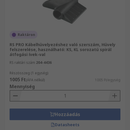
Raktáron
RS PRO Kábelhüvelyezéshez való szerszám, Hüvely
felszerelése, használható: KS, KL sorozatú spirál
átfogási ívek-val
RS raktári szám
204-4436
Részösszeg (1 egység)
1005 Ft
(ÁFA nélkül)
1005 Ft/egység
Mennyiség
Hozzáadás
Datasheets