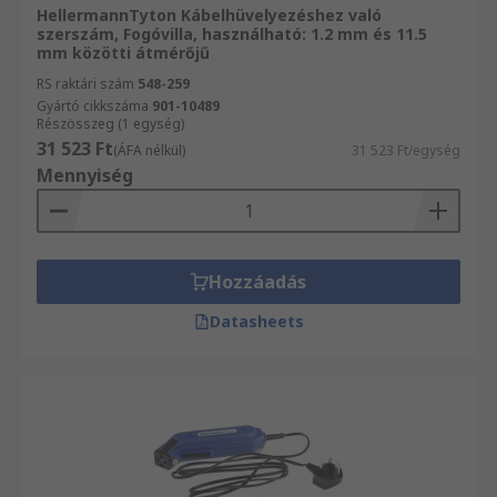
HellermannTyton Kábelhüvelyezéshez való
szerszám, Fogóvilla, használható: 1.2 mm és 11.5
mm közötti átmérőjű
RS raktári szám
548-259
Gyártó cikkszáma
901-10489
Részösszeg (1 egység)
31 523 Ft
(ÁFA nélkül)
31 523 Ft/egység
Mennyiség
Hozzáadás
Datasheets