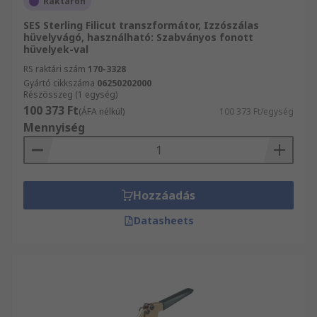
Raktáron
SES Sterling Filicut transzformátor, Izzószálas
hüvelyvágó, használható: Szabványos fonott
hüvelyek-val
RS raktári szám
170-3328
Gyártó cikkszáma
06250202000
Részösszeg (1 egység)
100 373 Ft
(ÁFA nélkül)
100 373 Ft/egység
Mennyiség
Hozzáadás
Datasheets