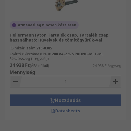
Átmenetileg nincsen készleten
HellermannTyton Tartalék csap, Tartalék csap,
használható: Hüvelyek és tömítőgyűrűk-val
RS raktári szám
216-0385
Gyártó cikkszáma
621-01200 VA-2.5/5 PRONG-MET-ML
Részösszeg (1 egység)
24 938 Ft
(ÁFA nélkül)
24 938 Ft/egység
Mennyiség
Hozzáadás
Datasheets