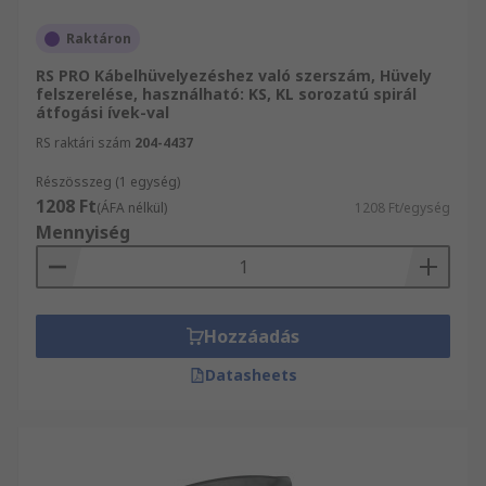
Raktáron
RS PRO Kábelhüvelyezéshez való szerszám, Hüvely
felszerelése, használható: KS, KL sorozatú spirál
átfogási ívek-val
RS raktári szám
204-4437
Részösszeg (1 egység)
1208 Ft
(ÁFA nélkül)
1208 Ft/egység
Mennyiség
Hozzáadás
Datasheets