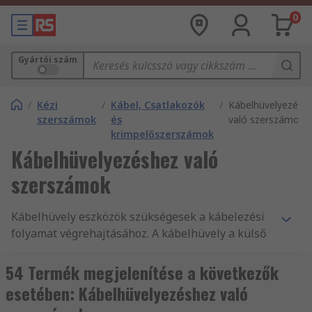
0
Gyártói szám
/
Kézi
/
Kábel, Csatlakozók
/
Kábelhüvelyezésh
szerszámok
és
való szerszámok
krimpelőszerszámok
Kábelhüvelyezéshez való
szerszámok
Kábelhüvely eszközök szükségesek a kábelezési
folyamat végrehajtásához. A kábelhüvely a külső
réteg formájában a vezetékekhez adott
kiegészítő védelmi intézkedésekre vonatkozik,
54 Termék megjelenítése a következők
hogy ne érintkezzenek egymással, ami
esetében: Kábelhüvelyezéshez való
rövidzárlatot okoz. A kábelhüvelyek védelmet