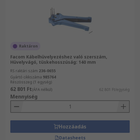
Raktáron
Facom Kábelhüvelyezéshez való szerszám,
Hüvelyvágó, tüskehosszúság: 140 mm
RS raktári szám
236-0655
Gyártó cikkszáma
985764
Részösszeg (1 egység)
62 801 Ft
(ÁFA nélkül)
62 801 Ft/egység
Mennyiség
Hozzáadás
Datasheets