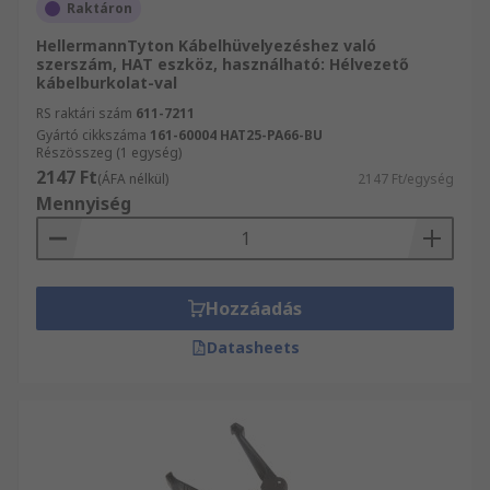
Raktáron
HellermannTyton Kábelhüvelyezéshez való
szerszám, HAT eszköz, használható: Hélvezető
kábelburkolat-val
RS raktári szám
611-7211
Gyártó cikkszáma
161-60004 HAT25-PA66-BU
Részösszeg (1 egység)
2147 Ft
(ÁFA nélkül)
2147 Ft/egység
Mennyiség
Hozzáadás
Datasheets