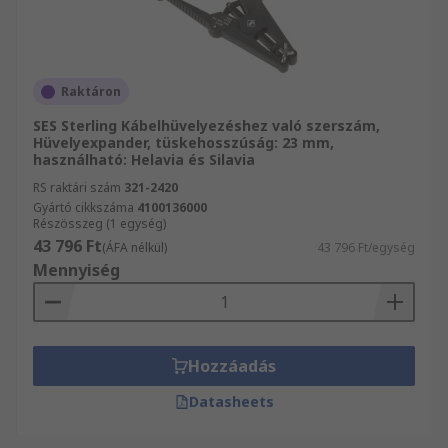
Raktáron
SES Sterling Kábelhüvelyezéshez való szerszám,
Hüvelyexpander, tüskehosszúság: 23 mm,
használható: Helavia és Silavia
RS raktári szám
321-2420
Gyártó cikkszáma
4100136000
Részösszeg (1 egység)
43 796 Ft
(ÁFA nélkül)
43 796 Ft/egység
Mennyiség
Hozzáadás
Datasheets