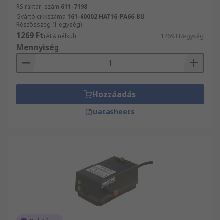
RS raktári szám
611-7198
Gyártó cikkszáma
161-60002 HAT16-PA66-BU
Részösszeg (1 egység)
1269 Ft
(ÁFA nélkül)
1269 Ft/egység
Mennyiség
Hozzáadás
Datasheets