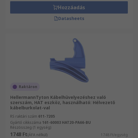
Hozzáadás
Datasheets
Raktáron
HellermannTyton Kábelhüvelyezéshez való
szerszám, HAT eszköz, használható: Hélvezető
kábelburkolat-val
RS raktári szám
611-7205
Gyártó cikkszáma
161-60003 HAT20-PA66-BU
Részösszeg (1 egység)
1748 Ft
(ÁFA nélkül)
1748 Ft/egység