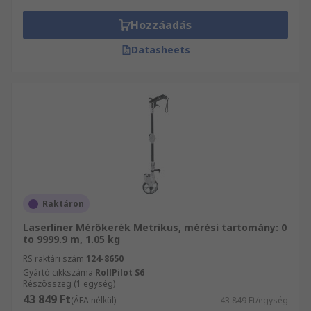
Hozzáadás
Datasheets
Raktáron
Laserliner Mérőkerék Metrikus, mérési tartomány: 0
to 9999.9 m, 1.05 kg
RS raktári szám
124-8650
Gyártó cikkszáma
RollPilot S6
Részösszeg (1 egység)
43 849 Ft
(ÁFA nélkül)
43 849 Ft/egység