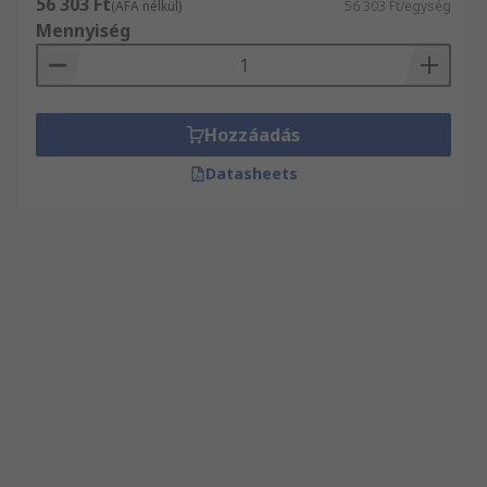
56 303 Ft
(ÁFA nélkül)
56 303 Ft/egység
Mennyiség
Hozzáadás
Datasheets