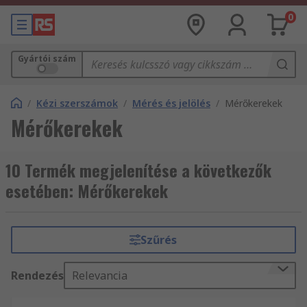
0
Gyártói szám
/
Kézi szerszámok
/
Mérés és jelölés
/
Mérőkerekek
Mérőkerekek
10 Termék megjelenítése a következők
esetében: Mérőkerekek
Szűrés
Rendezés
Relevancia