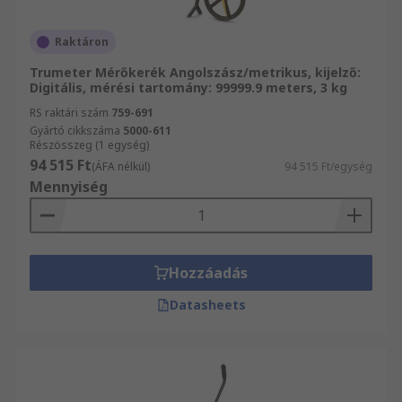
Raktáron
Trumeter Mérőkerék Angolszász/metrikus, kijelző:
Digitális, mérési tartomány: 99999.9 meters, 3 kg
RS raktári szám
759-691
Gyártó cikkszáma
5000-611
Részösszeg (1 egység)
94 515 Ft
(ÁFA nélkül)
94 515 Ft/egység
Mennyiség
Hozzáadás
Datasheets