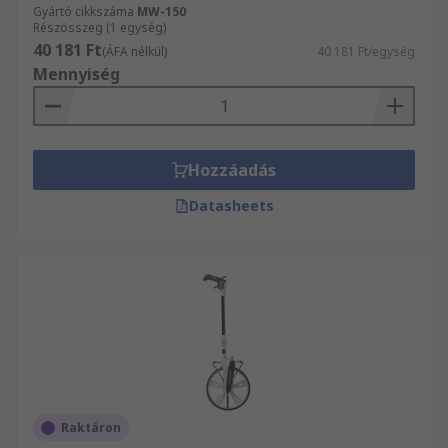
Gyártó cikkszáma
MW-150
Részösszeg (1 egység)
40 181 Ft
(ÁFA nélkül)
40 181 Ft/egység
Mennyiség
Hozzáadás
Datasheets
Raktáron