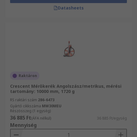
Datasheets
Raktáron
Crescent Mérőkerék Angolszász/metrikus, mérési
tartomány: 10000 mm, 1720 g
RS raktári szám
286-6473
Gyártó cikkszáma
MW30MEU
Részösszeg (1 egység)
36 885 Ft
(ÁFA nélkül)
36 885 Ft/egység
Mennyiség