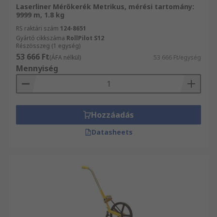
Laserliner Mérőkerék Metrikus, mérési tartomány:
9999 m, 1.8 kg
RS raktári szám
124-8651
Gyártó cikkszáma
RollPilot S12
Részösszeg (1 egység)
53 666 Ft
(ÁFA nélkül)
53 666 Ft/egység
Mennyiség
Hozzáadás
Datasheets