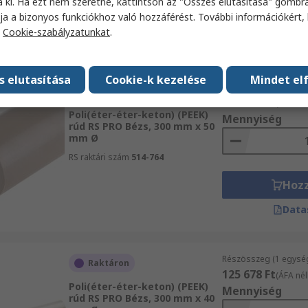
a ki. Ha ezt nem szeretné, kattintson az "Összes elutasítása" gombra
Hoz
ja a bizonyos funkciókhoz való hozzáférést. További információkért, 
a
Cookie-szabályzatunkat
.
Data
s elutasítása
Cookie-k kezelése
Mindet el
Részösszeg (1 egysé
Raktáron
206 933 Ft
(ÁFA nél
Poli(éter-éter-keton) (PEEK)
Mennyiség
rúd RS PRO Bézs, 300 mm x 50
mm Ø
RS raktári szám
514-764
Hoz
Data
Részösszeg (1 egysé
Raktáron
125 678 Ft
(ÁFA nél
Poli(éter-éter-keton) (PEEK)
Mennyiség
rúd RS PRO Bézs, 300 mm x 40