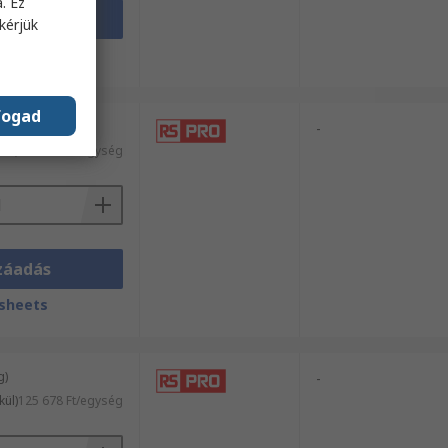
. Ez
záadás
kérjük
sheets
fogad
g)
-
kül)
206 933 Ft/egység
záadás
sheets
g)
-
kül)
125 678 Ft/egység