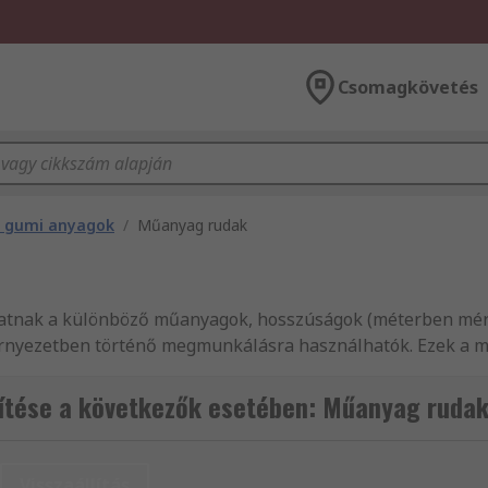
Csomagkövetés
 gumi anyagok
/
Műanyag rudak
thatnak a különböző műanyagok, hosszúságok (méterben mérv
örnyezetben történő megmunkálásra használhatók. Ezek a m
nyag rudak büszkélkedhet egy nagy változata a szakítószilá
sa a tartósságot a végső alkalmazás során.
tése a következők esetében: Műanyag ruda
állóak és keresztszakítószilárdak, így biztosítva a biztons
rúd ipari célú használata során, ahol hosszan tartó használa
Visszaállítás