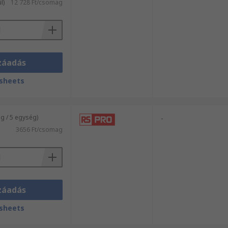
l)
12 728 Ft/csomag
záadás
sheets
 / 5 egység)
-
3656 Ft/csomag
záadás
sheets