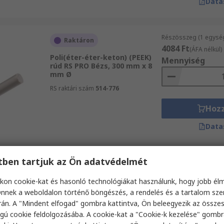
Data
Részösszeg (1 egysé
Raktáron
4084 Ft
(ÁFA nélkül)
Poli(éter-éter-keton) (PEEK)
Mennyiség
rúd RS PRO Bézs, 300 mm x 8
mm Ø
RS raktári szám
514-776
Hoz
Data
etben tartjuk az Ön adatvédelmét
Részösszeg (1 csomag
Raktáron
20 153 Ft
(ÁFA nélkü
kon cookie-kat és hasonló technológiákat használunk, hogy jobb él
Fluoroplasztik (PTFE) rúd RS
Mennyiség
PRO Átlátszatlan, 1 m x 10 mm
nnek a weboldalon történő böngészés, a rendelés és a tartalom sz
Ø
án. A "Mindent elfogad" gombra kattintva, Ön beleegyezik az össze
RS raktári szám
680-628
gú cookie feldolgozásába. A cookie-kat a "Cookie-k kezelése" gombr