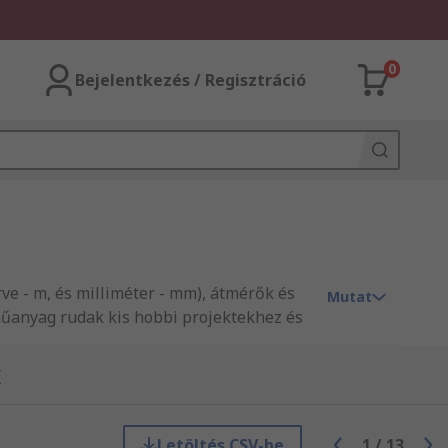
0
Bejelentkezés / Regisztráció
e - m, és milliméter - mm), átmérők és
Mutat
űanyag rudak kis hobbi projektekhez és
rdság alapján a méret és az anyag, Ezt
k
ágos alkalmazást. A gyúlékonyságot és
t vagy nyílt láng-csere történik.
Letöltés CSV-be
1
/
13