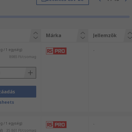
lon többek között.
Márka
Jellemzők
 / 1 egység)
-
8985 Ft/csomag
záadás
sheets
 / 1 egység)
-
l)
35 861 Ft/csomag