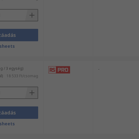
záadás
sheets
 / 3 egység)
-
l)
18 533 Ft/csomag
záadás
sheets