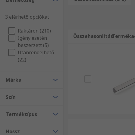
Elérhetőség
műanyag rudak közös anyagai
3 elérhető opciókat
a műanyag rudakat tartalmazó felhasználók megtaláljá
Raktáron (210)
Összehasonlítás
Terméka
Igény esetén
beszerzett (5)
Utánrendelhető
(22)
Márka
Szín
Terméktípus
Hossz