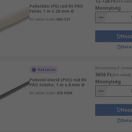
12 728 Ft
(ÁFA nélkü
Polietilén (PE) rúd RS PRO
Mennyiség
Fehér, 1 m x 20 mm Ø
RS raktári szám
680-533
Hoz
Data
Részösszeg (1 csomag
Raktáron
3656 Ft
(ÁFA nélkül)
Polivinil-klorid (PVC) rúd RS
Mennyiség
PRO Szürke, 1 m x 8 mm Ø
RS raktári szám
438-6308
Hoz
Data