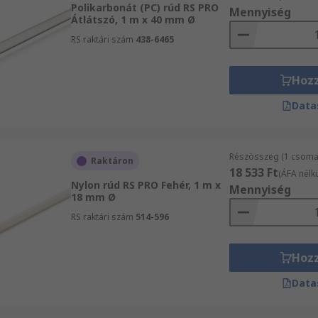
Polikarbonát (PC) rúd RS PRO
Mennyiség
Átlátszó, 1 m x 40 mm Ø
RS raktári szám
438-6465
Hoz
Data
Részösszeg (1 csomag
Raktáron
18 533 Ft
(ÁFA nélkü
Nylon rúd RS PRO Fehér, 1 m x
Mennyiség
18 mm Ø
RS raktári szám
514-596
Hoz
Data