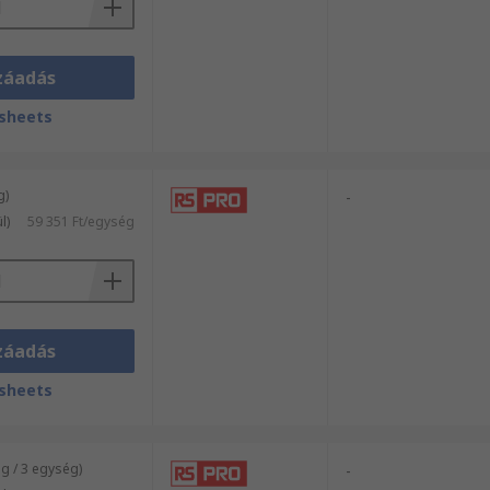
záadás
sheets
g)
-
l)
59 351 Ft/egység
záadás
sheets
 / 3 egység)
-