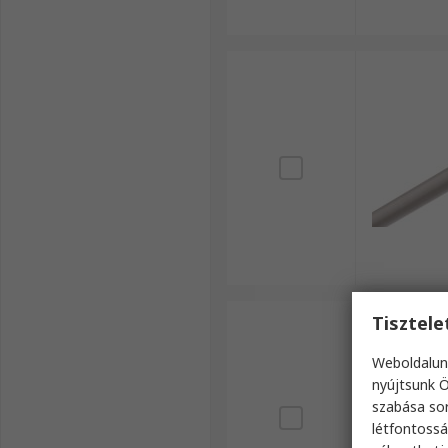
Tisztel
Weboldalun
nyújtsunk Ö
szabása sor
létfontossá