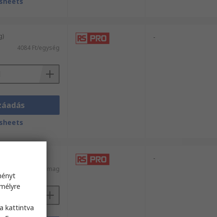
sheets
g)
-
4084 Ft/egység
záadás
sheets
 / 5 egység)
-
l)
20 153 Ft/csomag
ményt
emélyre
s
a kattintva