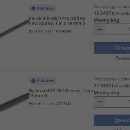
Részösszeg (1 csomag
Raktáron
16 346 Ft
(ÁFA nélkü
Polivinil-klorid (PVC) rúd RS
Mennyiség
PRO Szürke, 1 m x 40 mm Ø
RS raktári szám
438-6320
Hoz
Data
Részösszeg (1 csomag
Raktáron
22 339 Ft
(ÁFA nélkü
Nylon rúd RS PRO Fekete, 1 m x
Mennyiség
25 mm Ø
RS raktári szám
257-7243
Hoz