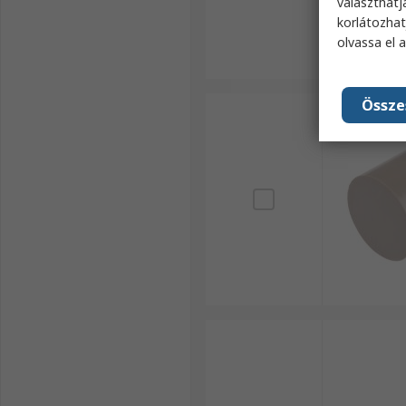
választhatj
korlátozhat
olvassa el 
Össze