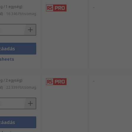
 / 1 egység)
-
l)
16 346 Ft/csomag
záadás
sheets
 / 2 egység)
-
l)
22 339 Ft/csomag
záadás