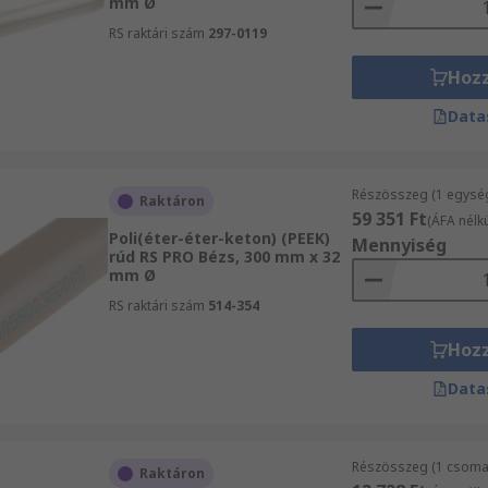
mm Ø
RS raktári szám
297-0119
Hoz
Data
Részösszeg (1 egysé
Raktáron
59 351 Ft
(ÁFA nélkü
Poli(éter-éter-keton) (PEEK)
Mennyiség
rúd RS PRO Bézs, 300 mm x 32
mm Ø
RS raktári szám
514-354
Hoz
Data
Részösszeg (1 csomag
Raktáron