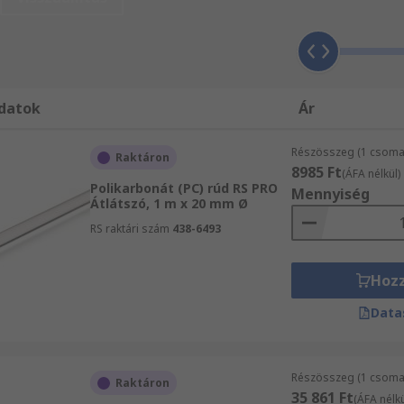
k, akril, delrin, üvegszállal erősített műanyag, PVC és nej
datok
Ár
Részösszeg (1 csomag
Raktáron
8985 Ft
(ÁFA nélkül)
Polikarbonát (PC) rúd RS PRO
Mennyiség
Átlátszó, 1 m x 20 mm Ø
RS raktári szám
438-6493
Hoz
Data
Részösszeg (1 csomag
Raktáron
35 861 Ft
(ÁFA nélkü