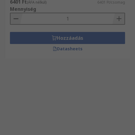
6401 Ft
(ÁFA nélkül)
6401 Ft/csomag
Mennyiség
Hozzáadás
Datasheets