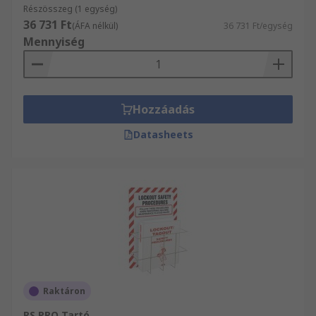
Részösszeg (1 egység)
36 731 Ft
(ÁFA nélkül)
36 731 Ft/egység
Mennyiség
Hozzáadás
Datasheets
Raktáron
RS PRO Tartó