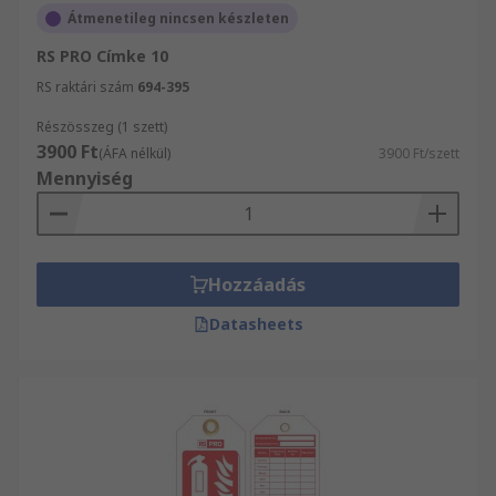
Átmenetileg nincsen készleten
RS PRO Címke 10
RS raktári szám
694-395
Részösszeg (1 szett)
3900 Ft
(ÁFA nélkül)
3900 Ft/szett
Mennyiség
Hozzáadás
Datasheets