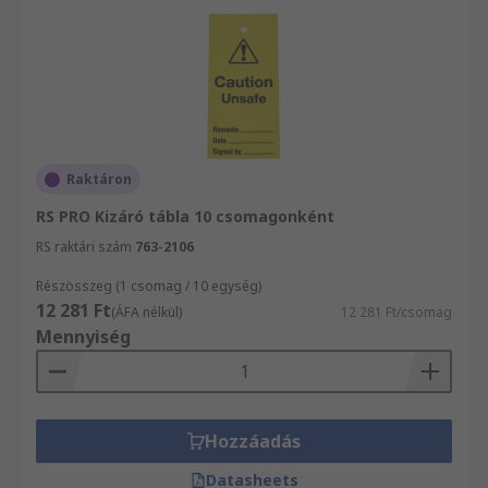
Raktáron
RS PRO Kizáró tábla 10 csomagonként
RS raktári szám
763-2106
Részösszeg (1 csomag / 10 egység)
12 281 Ft
(ÁFA nélkül)
12 281 Ft/csomag
Mennyiség
Hozzáadás
Datasheets