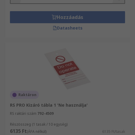
Hozzáadás
Datasheets
Raktáron
RS PRO Kizáró tábla 1 'Ne használja'
RS raktári szám
792-4509
Részösszeg (1 tasak / 10 egység)
6135 Ft
(ÁFA nélkül)
6135 Ft/tasak