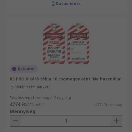
Datasheets
Raktáron
RS PRO Kizáró tábla 10 csomagonként 'Ne használja'
RS raktári szám
441-219
Részösszeg (1 csomag / 10 egység)
4774 Ft
(ÁFA nélkül)
4774 Ft/csomag
Mennyiség