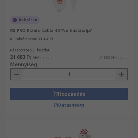
Raktáron
RS PRO Kizáró tábla 40 'Ne használja'
RS raktári szám
710-499
Részösszeg (1 készlet)
21 683 Ft
(ÁFA nélkül)
21 683 Ft/készlet
Mennyiség
Hozzáadás
Datasheets