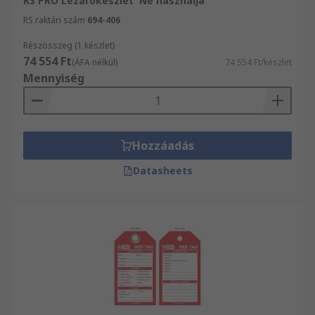
RS PRO Lezárókészlet 'Ne használja'
RS raktári szám
694-406
Részösszeg (1 készlet)
74 554 Ft
(ÁFA nélkül)
74 554 Ft/készlet
Mennyiség
Hozzáadás
Datasheets