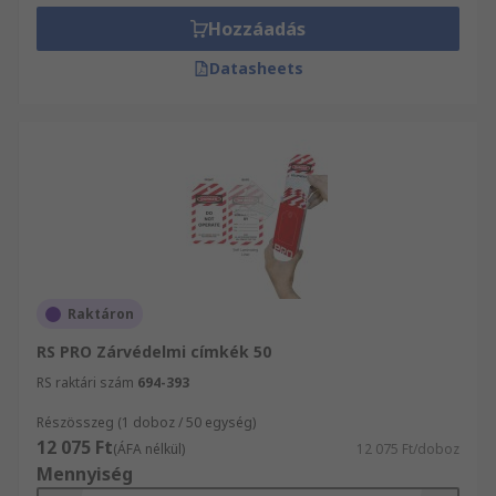
Hozzáadás
Datasheets
Raktáron
RS PRO Zárvédelmi címkék 50
RS raktári szám
694-393
Részösszeg (1 doboz / 50 egység)
12 075 Ft
(ÁFA nélkül)
12 075 Ft/doboz
Mennyiség