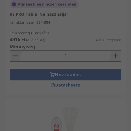
Átmenetileg nincsen készleten
RS PRO Tábla 'Ne használja'
RS raktári szám
694-384
Részösszeg (1 egység)
4916 Ft
(ÁFA nélkül)
4916 Ft/egység
Mennyiség
Hozzáadás
Datasheets