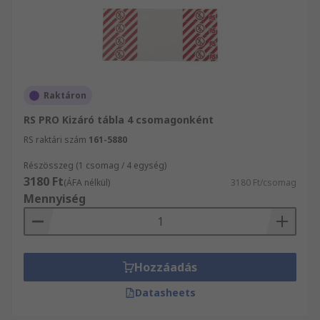
Raktáron
RS PRO Kizáró tábla 4 csomagonként
RS raktári szám
161-5880
Részösszeg (1 csomag / 4 egység)
3180 Ft
(ÁFA nélkül)
3180 Ft/csomag
Mennyiség
Hozzáadás
Datasheets