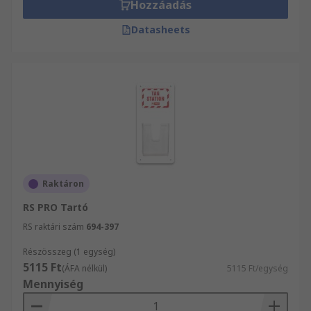
Hozzáadás
Datasheets
Raktáron
RS PRO Tartó
RS raktári szám
694-397
Részösszeg (1 egység)
5115 Ft
(ÁFA nélkül)
5115 Ft/egység
Mennyiség