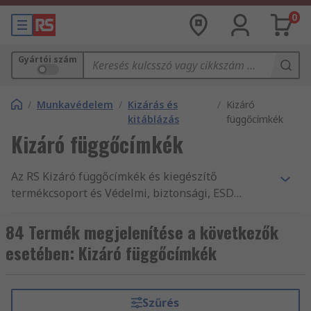
0
Gyártói szám
/
Munkavédelem
/
Kizárás és
/
Kizáró
kitáblázás
függőcímkék
Kizáró függőcímkék
Az RS Kizáró függőcímkék és kiegészítő
termékcsoport és Védelmi, biztonsági, ESD
szabályozási és tisztaszobai alkatrészek széles
választékát nyújtja. Az RS magas minőségű
84 Termék megjelenítése a következők
termékei és szolgáltatásai, valamint több mint
esetében: Kizáró függőcímkék
550 000 másnap szállítható termékünk mind
indok arra, hogy vevőink világszerte 160
országból vásárolnak online az RS-től. Az RS
Szűrés
Informatikai eszközök, vizsgáló- és biztonsági