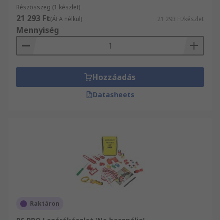
Részösszeg (1 készlet)
21 293 Ft
(ÁFA nélkül)
21 293 Ft/készlet
Mennyiség
Hozzáadás
Datasheets
Raktáron