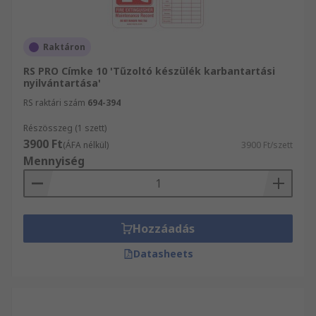
Raktáron
RS PRO Címke 10 'Tűzoltó készülék karbantartási
nyilvántartása'
RS raktári szám
694-394
Részösszeg (1 szett)
3900 Ft
(ÁFA nélkül)
3900 Ft/szett
Mennyiség
Hozzáadás
Datasheets