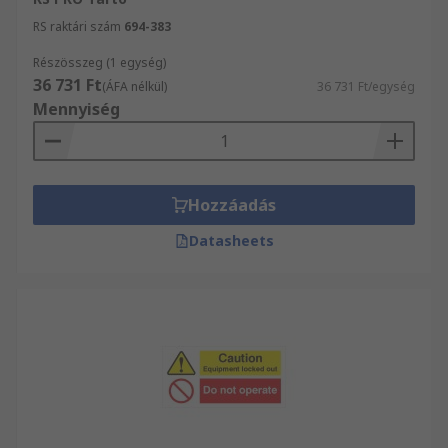
RS raktári szám
694-383
Részösszeg (1 egység)
36 731 Ft
(ÁFA nélkül)
36 731 Ft/egység
Mennyiség
Hozzáadás
Datasheets