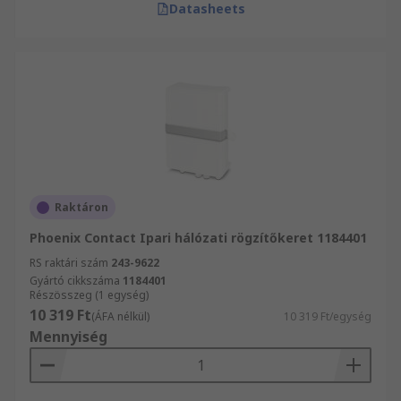
Datasheets
Raktáron
Phoenix Contact Ipari hálózati rögzítőkeret 1184401
RS raktári szám
243-9622
Gyártó cikkszáma
1184401
Részösszeg (1 egység)
10 319 Ft
(ÁFA nélkül)
10 319 Ft/egység
Mennyiség