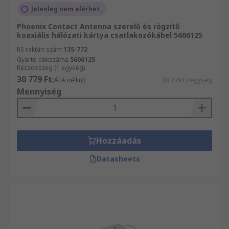
Jelenleg nem elérhet_
Phoenix Contact Antenna szerelő és rögzítő
koaxiális hálózati kártya csatlakozókábel 5606125
RS raktári szám
135-772
Gyártó cikkszáma
5606125
Részösszeg (1 egység)
30 779 Ft
(ÁFA nélkül)
30 779 Ft/egység
Mennyiség
Hozzáadás
Datasheets