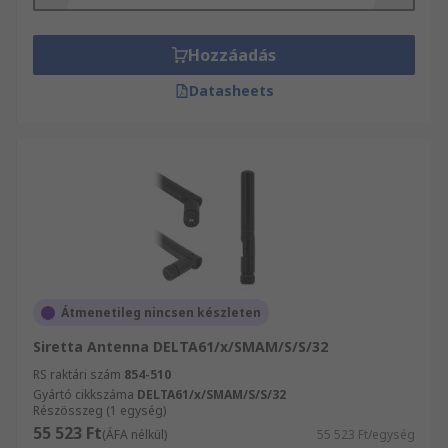
Számítástechnika és perifériák és Vezeték
nélküli eszközök és modulok átfogó kínálatát
megtalálja. Amennyiben a termékeket vagy
Hozzáadás
szolgáltatásainkat illető kérdései vannak,
Datasheets
forduljon bizalommal ügyfélszolgálatunkhoz.
Segítőkész kollégáink örömmel állnak az Ön
rendelkezésére. Az RS RS termékek, többek
között Antenna szerelés és telepítés széles
választékát kínálja, 24 órán belüli szállítással.
Amennyiben ezen termékekre vonatkozó
kérdései vannak, forduljon bizalommal
ügyfélszolgálatunkhoz. Segítőkész kollégáink
örömmel állnak az Ön rendelkezésére.
Átmenetileg nincsen készleten
Siretta Antenna DELTA61/x/SMAM/S/S/32
RS raktári szám
854-510
Gyártó cikkszáma
DELTA61/x/SMAM/S/S/32
Részösszeg (1 egység)
55 523 Ft
(ÁFA nélkül)
55 523 Ft/egység