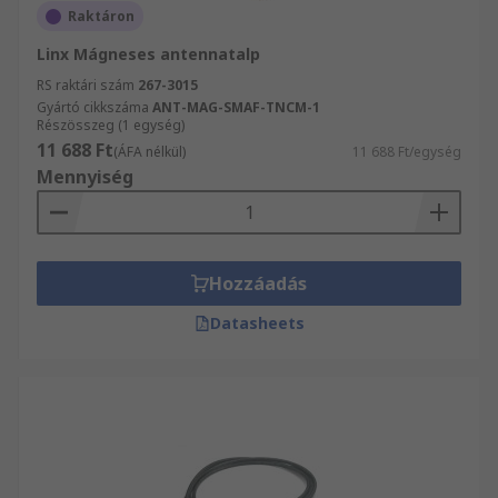
Raktáron
Linx Mágneses antennatalp
RS raktári szám
267-3015
Gyártó cikkszáma
ANT-MAG-SMAF-TNCM-1
Részösszeg (1 egység)
11 688 Ft
(ÁFA nélkül)
11 688 Ft/egység
Mennyiség
Hozzáadás
Datasheets