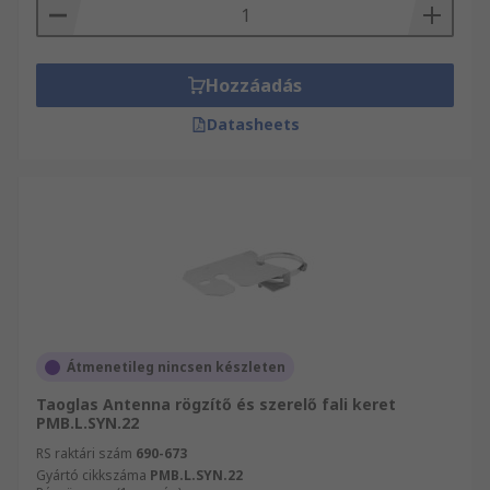
Hozzáadás
Datasheets
Átmenetileg nincsen készleten
Taoglas Antenna rögzítő és szerelő fali keret
PMB.L.SYN.22
RS raktári szám
690-673
Gyártó cikkszáma
PMB.L.SYN.22