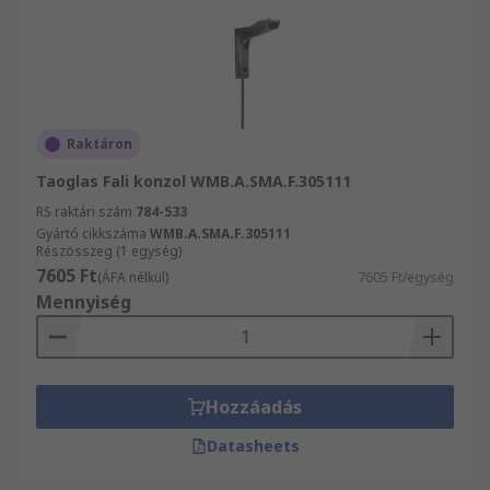
Raktáron
Taoglas Fali konzol WMB.A.SMA.F.305111
RS raktári szám
784-533
Gyártó cikkszáma
WMB.A.SMA.F.305111
Részösszeg (1 egység)
7605 Ft
(ÁFA nélkül)
7605 Ft/egység
Mennyiség
Hozzáadás
Datasheets