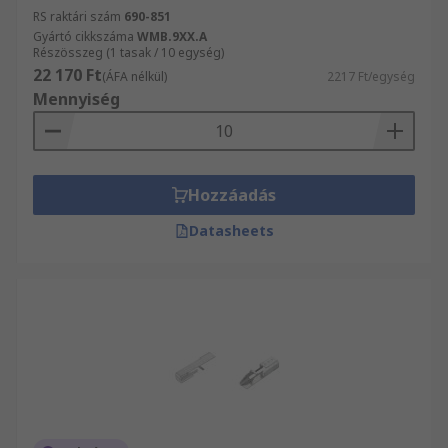
RS raktári szám
690-851
Gyártó cikkszáma
WMB.9XX.A
Részösszeg (1 tasak / 10 egység)
22 170 Ft
(ÁFA nélkül)
2217 Ft/egység
Mennyiség
Hozzáadás
Datasheets