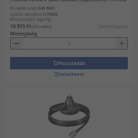
RS raktári szám
243-9621
Gyártó cikkszáma
1175556
Részösszeg (1 egység)
10 815 Ft
(ÁFA nélkül)
10 815 Ft/egység
Mennyiség
Hozzáadás
Datasheets