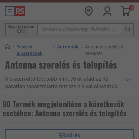
0
Gyártói szám
/
Passzív
/
Antennák
/
Antenna szerelés és
alkatrészek
telepítés
Antenna szerelés és telepítés
A piacon eltöltött több mint 70 év alatt az RS
páratlan tapasztalatra tett szert a vállalkozások
nélkülözhetetlen alkatrész- és
tartozékellátásában, mint Számítástechnika és
90 Termék megjelenítése a következők
perifériák forgalmazásában. Világszerte
esetében: Antenna szerelés és telepítés
támogatjuk a mérnököket Antenna szerelés és
telepítés és más Vezeték nélküli eszközök és
modulok fogalmazásával, több mint 160 ország
Szűrés
vásárlói számára, akik mind tudják, hogy