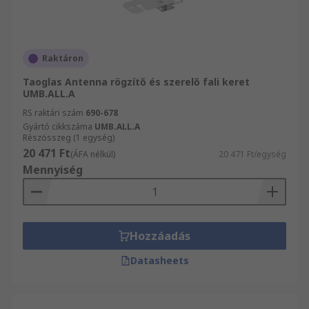
Raktáron
Taoglas Antenna rögzítő és szerelő fali keret
UMB.ALL.A
RS raktári szám
690-678
Gyártó cikkszáma
UMB.ALL.A
Részösszeg (1 egység)
20 471 Ft
(ÁFA nélkül)
20 471 Ft/egység
Mennyiség
Hozzáadás
Datasheets