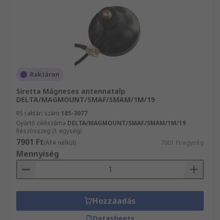
Raktáron
Siretta Mágneses antennatalp
DELTA/MAGMOUNT/SMAF/SMAM/1M/19
RS raktári szám
185-3077
Gyártó cikkszáma
DELTA/MAGMOUNT/SMAF/SMAM/1M/19
Részösszeg (1 egység)
7901 Ft
(ÁFA nélkül)
7901 Ft/egység
Mennyiség
Hozzáadás
Datasheets