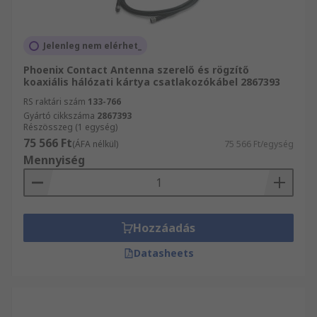
Jelenleg nem elérhet_
Phoenix Contact Antenna szerelő és rögzítő
koaxiális hálózati kártya csatlakozókábel 2867393
RS raktári szám
133-766
Gyártó cikkszáma
2867393
Részösszeg (1 egység)
75 566 Ft
(ÁFA nélkül)
75 566 Ft/egység
Mennyiség
Hozzáadás
Datasheets