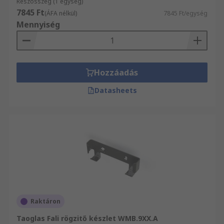
Részösszeg (1 egység)
7845 Ft
(ÁFA nélkül)
7845 Ft/egység
Mennyiség
Hozzáadás
Datasheets
Raktáron
Taoglas Fali rögzitő készlet WMB.9XX.A