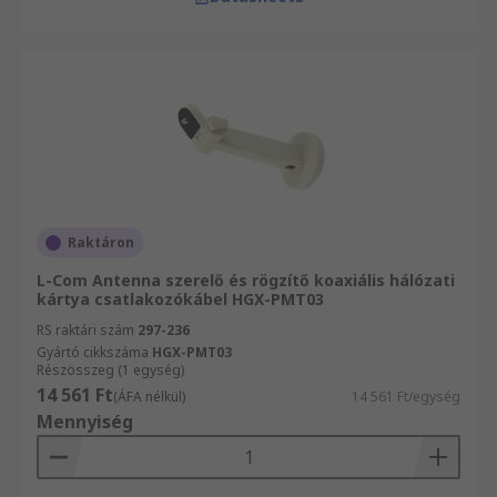
Raktáron
L-Com Antenna szerelő és rögzítő koaxiális hálózati
kártya csatlakozókábel HGX-PMT03
RS raktári szám
297-236
Gyártó cikkszáma
HGX-PMT03
Részösszeg (1 egység)
14 561 Ft
(ÁFA nélkül)
14 561 Ft/egység
Mennyiség