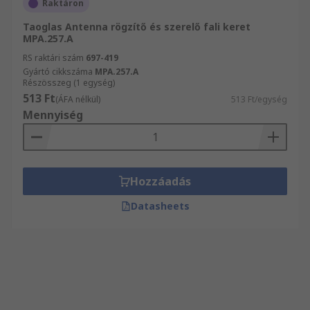
Raktáron
Taoglas Antenna rögzítő és szerelő fali keret
MPA.257.A
RS raktári szám
697-419
Gyártó cikkszáma
MPA.257.A
Részösszeg (1 egység)
513 Ft
(ÁFA nélkül)
513 Ft/egység
Mennyiség
Hozzáadás
Datasheets