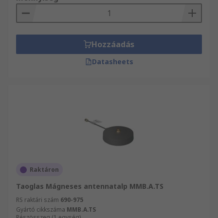
Hozzáadás
Datasheets
Raktáron
Taoglas Mágneses antennatalp MMB.A.TS
RS raktári szám
690-975
Gyártó cikkszáma
MMB.A.TS
Részösszeg (1 egység)