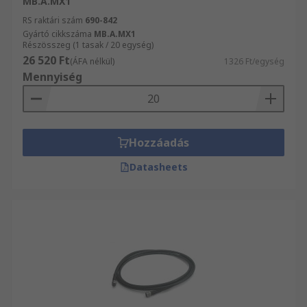
MB.A.MX1
RS raktári szám
690-842
Gyártó cikkszáma
MB.A.MX1
Részösszeg (1 tasak / 20 egység)
26 520 Ft
(ÁFA nélkül)
1326 Ft/egység
Mennyiség
Hozzáadás
Datasheets