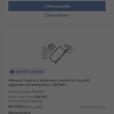
Hozzáadás
Datasheets
Gyártói raktáron
Phoenix Contact Antenna szerelő és rögzítő
egyenes antennaárboc 2867801
RS raktári szám
133-772
Gyártó cikkszáma
2867801
Részösszeg (1 egység)
94 189 Ft
(ÁFA nélkül)
94 189 Ft/egység
Mennyiség