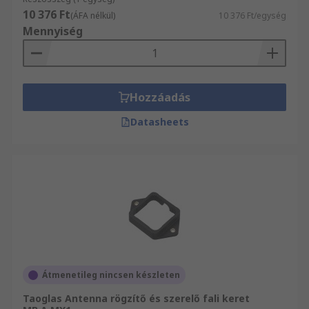
10 376 Ft
(ÁFA nélkül)
10 376 Ft/egység
Mennyiség
Hozzáadás
Datasheets
Átmenetileg nincsen készleten
Taoglas Antenna rögzítő és szerelő fali keret