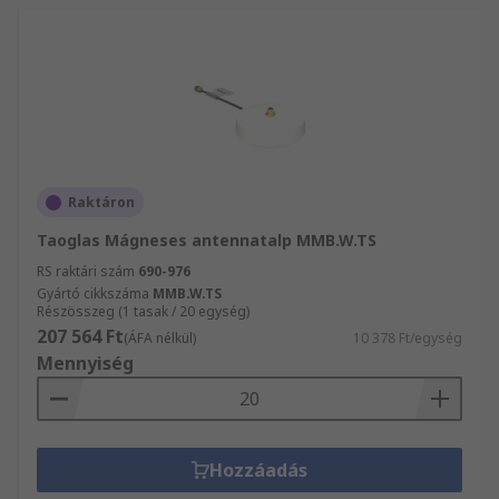
Raktáron
Taoglas Mágneses antennatalp MMB.W.TS
RS raktári szám
690-976
Gyártó cikkszáma
MMB.W.TS
Részösszeg (1 tasak / 20 egység)
207 564 Ft
(ÁFA nélkül)
10 378 Ft/egység
Mennyiség
Hozzáadás