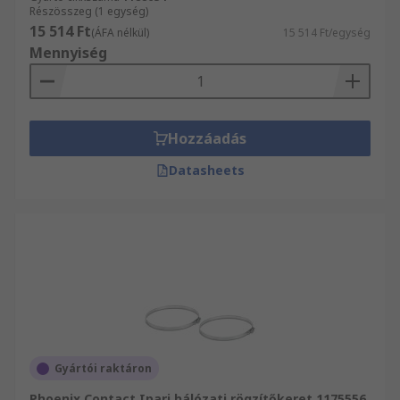
Részösszeg (1 egység)
15 514 Ft
(ÁFA nélkül)
15 514 Ft/egység
Mennyiség
Hozzáadás
Datasheets
Gyártói raktáron
Phoenix Contact Ipari hálózati rögzítőkeret 1175556