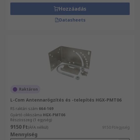
Hozzáadás
Datasheets
Raktáron
L-Com Antennarögzítés és -telepítés HGX-PMT06
RS raktári szám
664-169
Gyártó cikkszáma
HGX-PMT06
Részösszeg (1 egység)
9150 Ft
(ÁFA nélkül)
9150 Ft/egység
Mennyiség