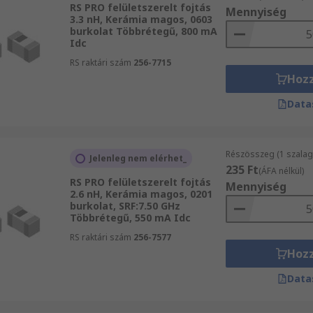
RS PRO felületszerelt fojtás
Mennyiség
3.3 nH, Kerámia magos, 0603
burkolat Többrétegű, 800 mA
Idc
RS raktári szám
256-7715
Hoz
Data
Részösszeg (1 szalag
Jelenleg nem elérhet_
235 Ft
(ÁFA nélkül)
RS PRO felületszerelt fojtás
Mennyiség
2.6 nH, Kerámia magos, 0201
burkolat, SRF:7.50 GHz
Többrétegű, 550 mA Idc
RS raktári szám
256-7577
Hoz
Data