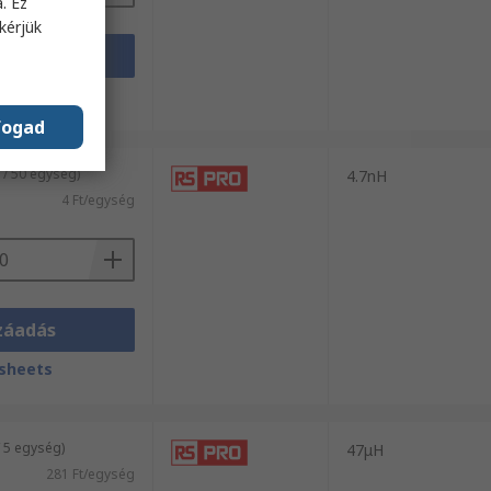
. Ez
kérjük
záadás
sheets
fogad
 / 50 egység)
4.7nH
4 Ft/egység
záadás
sheets
 5 egység)
47μH
281 Ft/egység