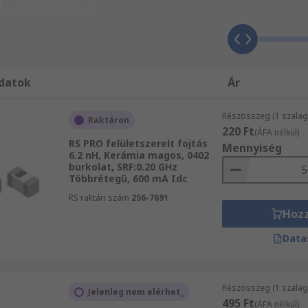
nyeinek megfelelő termékeket. ATC közül keres bizonyos c
tékából - keressen márka, gyártó, raktári szám, avagy más k
datok
Ár
Részösszeg (1 szalag
Raktáron
220 Ft
(ÁFA nélkül)
RS PRO felületszerelt fojtás
Mennyiség
6.2 nH, Kerámia magos, 0402
burkolat, SRF:0.20 GHz
Többrétegű, 600 mA Idc
RS raktári szám
256-7691
Hoz
Data
Részösszeg (1 szalag
Jelenleg nem elérhet_
495 Ft
(ÁFA nélkül)