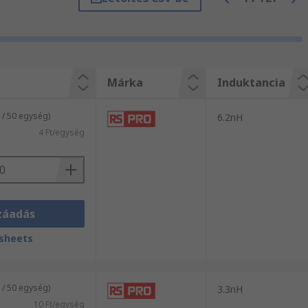
ikkeket? Válogasson weboldalunkon
ritérium szerint, majd rendelje meg a
Márka
Induktancia
 / 50 egység)
6.2nH
4 Ft/egység
záadás
sheets
 / 50 egység)
3.3nH
10 Ft/egység