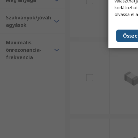
Mag anyaga
választhatj
korlátozhat
olvassa el 
Szabványok/jóváh
agyások
Össze
Maximális
önrezonancia-
frekvencia