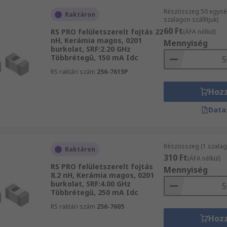
Részösszeg 50 egysé
Raktáron
szalagon szállítjuk)
60 Ft
RS PRO felületszerelt fojtás 22
(ÁFA nélkül)
nH, Kerámia magos, 0201
Mennyiség
burkolat, SRF:2.20 GHz
Többrétegű, 150 mA Idc
RS raktári szám
256-7615P
Hoz
Data
Részösszeg (1 szalag
Raktáron
310 Ft
(ÁFA nélkül)
RS PRO felületszerelt fojtás
Mennyiség
8.2 nH, Kerámia magos, 0201
burkolat, SRF:4.00 GHz
Többrétegű, 250 mA Idc
RS raktári szám
256-7605
Hoz