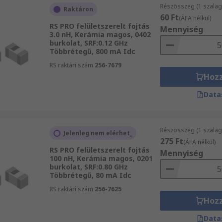
Részösszeg (1 szalag
Raktáron
60 Ft
(ÁFA nélkül)
RS PRO felületszerelt fojtás
Mennyiség
3.0 nH, Kerámia magos, 0402
burkolat, SRF:0.12 GHz
Többrétegű, 800 mA Idc
RS raktári szám
256-7679
Hoz
Data
Részösszeg (1 szalag
Jelenleg nem elérhet_
275 Ft
(ÁFA nélkül)
RS PRO felületszerelt fojtás
Mennyiség
100 nH, Kerámia magos, 0201
burkolat, SRF:0.80 GHz
Többrétegű, 80 mA Idc
RS raktári szám
256-7625
Hoz
Data