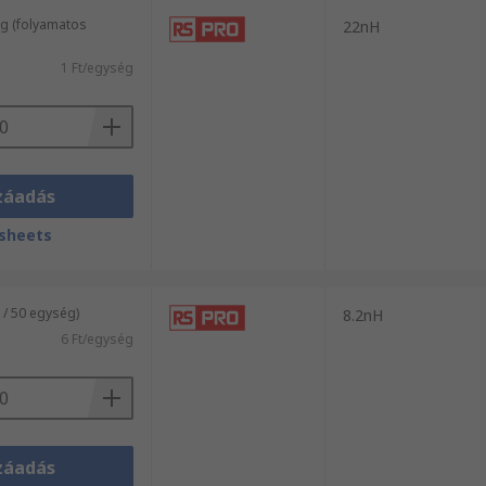
g (folyamatos
22nH
1 Ft/egység
záadás
sheets
 / 50 egység)
8.2nH
6 Ft/egység
záadás