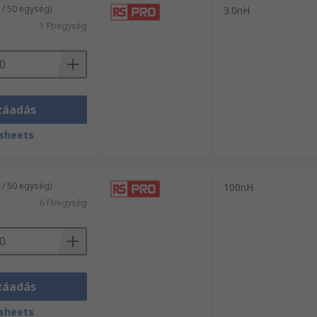
 / 50 egység)
3.0nH
1 Ft/egység
záadás
sheets
 / 50 egység)
100nH
6 Ft/egység
záadás
sheets