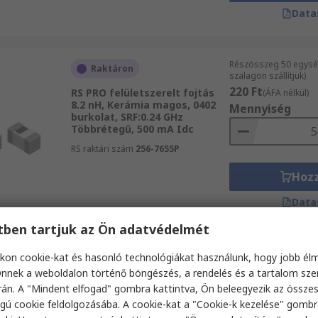
Data
Részösszeg 50 egysé
Raktáron
szalagon szállítjuk)
220 Ft
RS PRO felületszerelt fojtás
(ÁFA nélkül)
8.2 nH, Kerámia magos, 0402
Mennyiség
burkolat, SRF:0.24 GHz
Többrétegű, 500 mA Idc
RS raktári szám
256-7655P
Hoz
Data
etben tartjuk az Ön adatvédelmét
Részösszeg (1 szalag
kon cookie-kat és hasonló technológiákat használunk, hogy jobb él
Raktáron
60 Ft
(ÁFA nélkül)
nnek a weboldalon történő böngészés, a rendelés és a tartalom sz
RS PRO felületszerelt fojtás
Mennyiség
án. A "Mindent elfogad" gombra kattintva, Ön beleegyezik az össze
1.0 nH, Kerámia magos, 0201
gú cookie feldolgozásába. A cookie-kat a "Cookie-k kezelése" gombr
burkolat, SRF:10.00 GHz
Többrétegű, 800 mA Idc