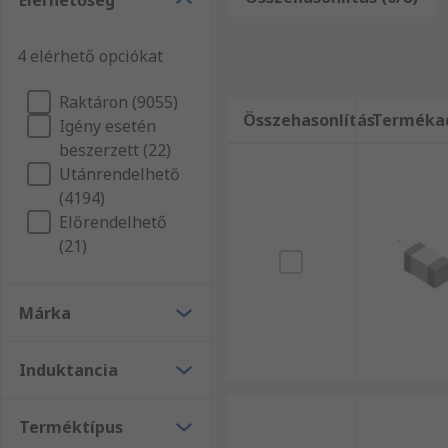
Elérhetőség
abban, hogy termékkínálatunkban megtalálja az igé
Huzaltekercses, felületszerelt fojtások széles válasz
4 elérhető opciókat
termékeket másnapi szállítással!
Raktáron (9055)
Összehasonlítás
Terméka
Igény esetén
beszerzett (22)
Utánrendelhető
(4194)
Előrendelhető
(21)
Márka
Induktancia
Terméktípus