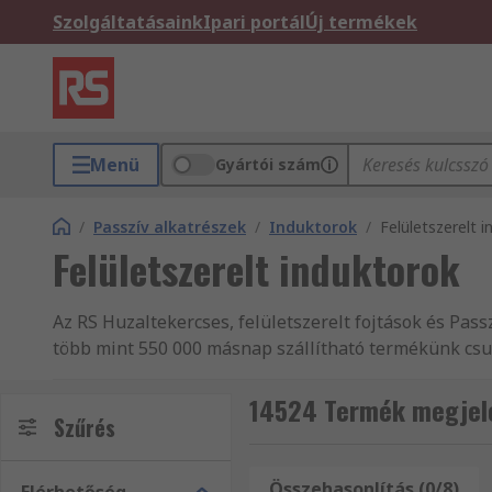
Szolgáltatásaink
Ipari portál
Új termékek
Menü
Gyártói szám
/
Passzív alkatrészek
/
Induktorok
/
Felületszerelt 
Felületszerelt induktorok
Az RS Huzaltekercses, felületszerelt fojtások és Pas
több mint 550 000 másnap szállítható termékünk csup
RS-től. Az RS Elektronikus alkatrészek, elektromos ké
forgalmazza. Webáruházunkban mind Elektronikus alka
14524 Termék megjelen
Szűrés
kínálatát megtalálja. Amennyiben a termékeket vagy 
kollégáink örömmel állnak az Ön rendelkezésére. Rend
Akár nagy tételben vásárol, vagy csupán egy-egy áru
Összehasonlítás (0/8)