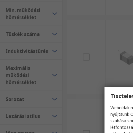
Min. működési
hőmérséklet
Tüskék száma
Induktivitástűrés
Maximális
működési
hőmérséklet
Tisztel
Sorozat
Weboldalun
nyújtsunk Ö
Lezárási stílus
szabása sor
létfontossá