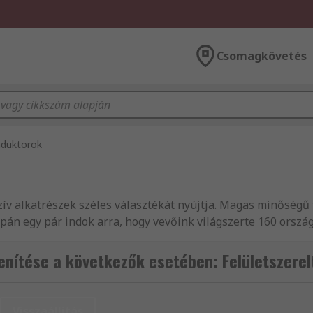
Csomagkövetés
induktorok
szív alkatrészek széles választékát nyújtja. Magas minőségű
án egy pár indok arra, hogy vevőink világszerte 160 orszá
szülékek és csatlakozók és Huzaltekercses, felületszerelt f
trészek, elektromos készülékek és csatlakozók, mint pl. P
ítése a következők esetében: Felületszerel
szolgáltatásainkat illető kérdései vannak, forduljon bizal
eljen Huzaltekercses, felületszerelt fojtások közül még ma 
cikket rendel, mindenképpen részesülhet másnapi szállítási
Visszaállítás