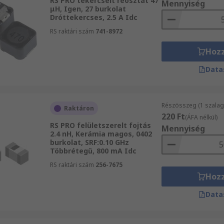
RS PRO tekercselt reosztát 47
Mennyiség
μH, Igen, 27 burkolat
Dróttekercses, 2.5 A Idc
RS raktári szám
741-8972
Hoz
Data
Részösszeg (1 szalag
Raktáron
220 Ft
(ÁFA nélkül)
RS PRO felületszerelt fojtás
Mennyiség
2.4 nH, Kerámia magos, 0402
burkolat, SRF:0.10 GHz
Többrétegű, 800 mA Idc
RS raktári szám
256-7675
Hoz
Data