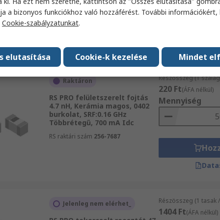
a ki. Ha ezt nem szeretné, kattintson az "Összes elutasítása" gombra
ja a bizonyos funkciókhoz való hozzáférést. További információkért, 
RS raktári szám
256-7563
a
Cookie-szabályzatunkat
.
Hoz
Data
s elutasítása
Cookie-k kezelése
Mindet el
Részösszeg (1 szalag
Raktáron
220 Ft
(ÁFA nélkül)
RS PRO felületszerelt fojtás
Mennyiség
4.7 nH, Kerámia magos, 0402
burkolat, SRF:0.16 GHz
Többrétegű, 700 mA Idc
RS raktári szám
256-7687
Hoz
Data
Részösszeg (1 tasak /
Jelenleg nem elérhet_
1404 Ft
(ÁFA nélkül)