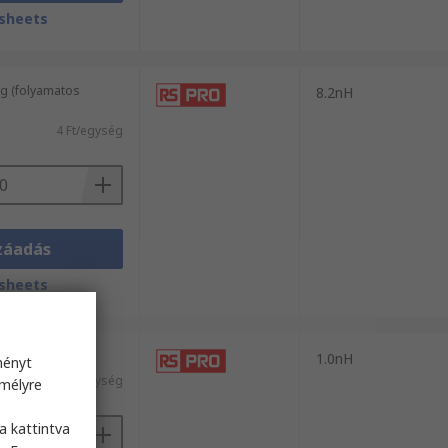
sheets
g (folyamatos
8.2nH
4 Ft/egység
záadás
sheets
 / 50 egység)
1.0nH
ményt
1 Ft/egység
emélyre
s
a kattintva