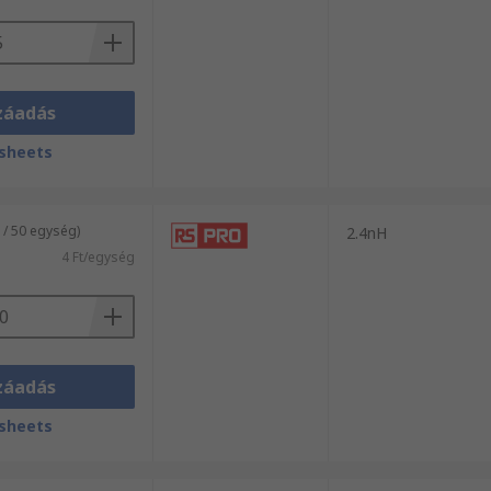
záadás
sheets
 / 50 egység)
2.4nH
4 Ft/egység
záadás
sheets