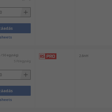
záadás
sheets
 / 50 egység)
2.6nH
5 Ft/egység
záadás
sheets