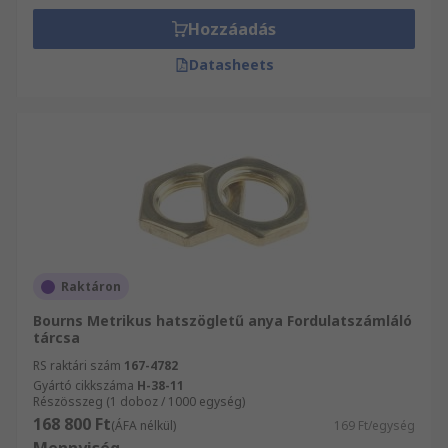
Hozzáadás
Datasheets
Raktáron
Bourns Metrikus hatszögletű anya Fordulatszámláló
tárcsa
RS raktári szám
167-4782
Gyártó cikkszáma
H-38-11
Részösszeg (1 doboz / 1000 egység)
168 800 Ft
(ÁFA nélkül)
169 Ft/egység