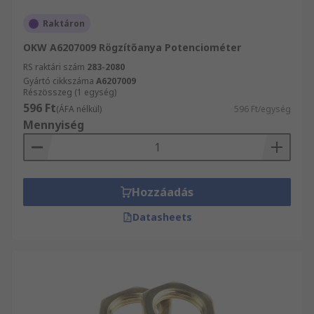
Raktáron
OKW A6207009 Rögzítőanya Potenciométer
RS raktári szám
283-2080
Gyártó cikkszáma
A6207009
Részösszeg (1 egység)
596 Ft
(ÁFA nélkül)
596 Ft/egység
Mennyiség
Hozzáadás
Datasheets