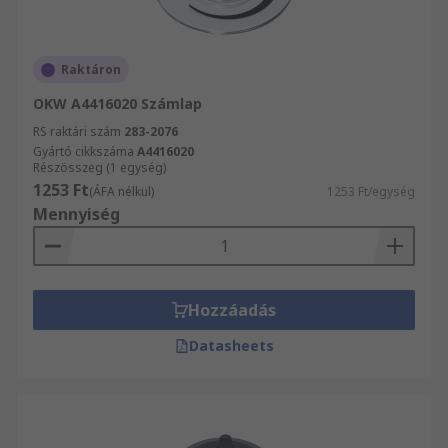
Raktáron
OKW A4416020 Számlap
RS raktári szám
283-2076
Gyártó cikkszáma
A4416020
Részösszeg (1 egység)
1253 Ft
(ÁFA nélkül)
1253 Ft/egység
Mennyiség
Hozzáadás
Datasheets