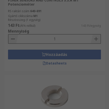
PIHER SENSORS AND CONTROLS S.S.A M1
Potenciométer
RS raktári szám
640-691
Gyártó cikkszáma
M1
Részösszeg (1 egység)
143 Ft
(ÁFA nélkül)
143 Ft/egység
Mennyiség
Hozzáadás
Datasheets