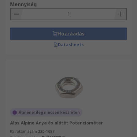
Mennyiség
Hozzáadás
Datasheets
Átmenetileg nincsen készleten
Alps Alpine Anya és alátét Potenciométer
RS raktári szám
220-1687