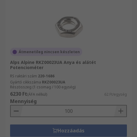
Átmenetileg nincsen készleten
Alps Alpine RKZ00023UA Anya és alátét
Potenciométer
RS raktári szám
220-1686
Gyártó cikkszáma
RKZ00023UA
Részösszeg (1 csomag / 100 egység)
6230 Ft
(ÁFA nélkül)
62 Ft/egység
Mennyiség
Hozzáadás