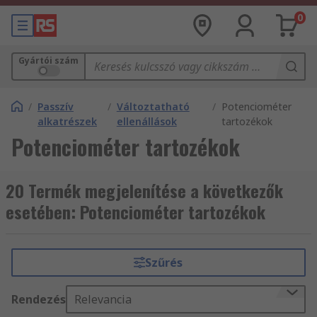
0
Gyártói szám
/
Passzív
/
Változtatható
/
Potenciométer
alkatrészek
ellenállások
tartozékok
Potenciométer tartozékok
20 Termék megjelenítése a következők
esetében: Potenciométer tartozékok
Szűrés
Rendezés
Relevancia