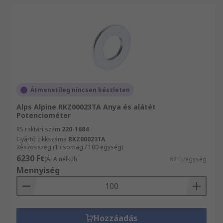
Átmenetileg nincsen készleten
Alps Alpine RKZ00023TA Anya és alátét
Potenciométer
RS raktári szám
220-1684
Gyártó cikkszáma
RKZ00023TA
Részösszeg (1 csomag / 100 egység)
6230 Ft
(ÁFA nélkül)
62 Ft/egység
Mennyiség
Hozzáadás