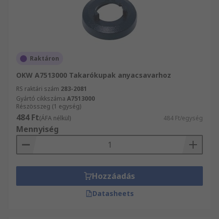
Raktáron
OKW A7513000 Takarókupak anyacsavarhoz
RS raktári szám
283-2081
Gyártó cikkszáma
A7513000
Részösszeg (1 egység)
484 Ft
(ÁFA nélkül)
484 Ft/egység
Mennyiség
Hozzáadás
Datasheets