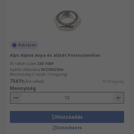
Raktáron
Alps Alpine Anya és alátét Potenciométer
RS raktári szám
220-1689
Gyártó cikkszáma
RKZ00023XA
Részösszeg (1 tasak / 10 egység)
754 Ft
(ÁFA nélkül)
75 Ft/egység
Mennyiség
Hozzáadás
Datasheets