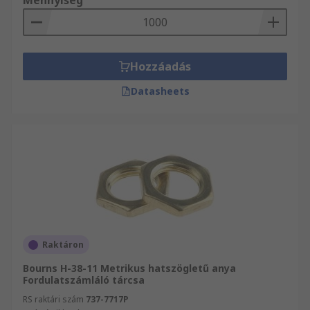
Mennyiség
Hozzáadás
Datasheets
Raktáron
Bourns H-38-11 Metrikus hatszögletű anya
Fordulatszámláló tárcsa
RS raktári szám
737-7717P