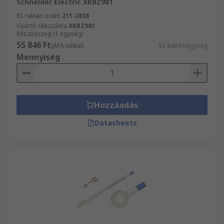
Schneider Electric XKBZ981
RS raktári szám
211-2838
Gyártó cikkszáma
XKBZ981
Részösszeg (1 egység)
55 846 Ft
(ÁFA nélkül)
55 846 Ft/egység
Mennyiség
Hozzáadás
Datasheets