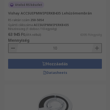
Utolsó RS készlet
Vishay ACCSUIPMWIPERKB435 Lehúzómembrán
RS raktári szám
250-5054
Gyártó cikkszáma
ACCSUIPMWIPERKB435
Részösszeg (1 doboz / 10 egység)
63 945 Ft
(ÁFA nélkül)
6395 Ft/egység
Mennyiség
Hozzáadás
Datasheets