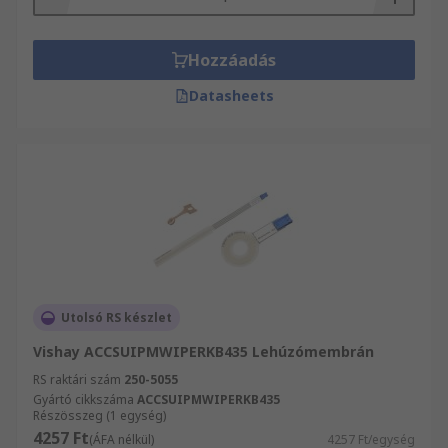
Hozzáadás
Datasheets
Utolsó RS készlet
Vishay ACCSUIPMWIPERKB435 Lehúzómembrán
RS raktári szám
250-5055
Gyártó cikkszáma
ACCSUIPMWIPERKB435
Részösszeg (1 egység)
4257 Ft
(ÁFA nélkül)
4257 Ft/egység