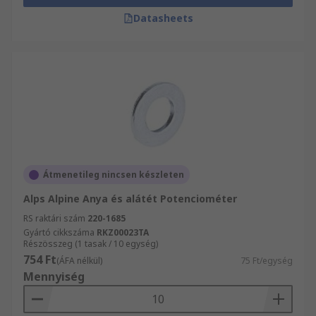
Datasheets
Átmenetileg nincsen készleten
Alps Alpine Anya és alátét Potenciométer
RS raktári szám
220-1685
Gyártó cikkszáma
RKZ00023TA
Részösszeg (1 tasak / 10 egység)
754 Ft
(ÁFA nélkül)
75 Ft/egység
Mennyiség