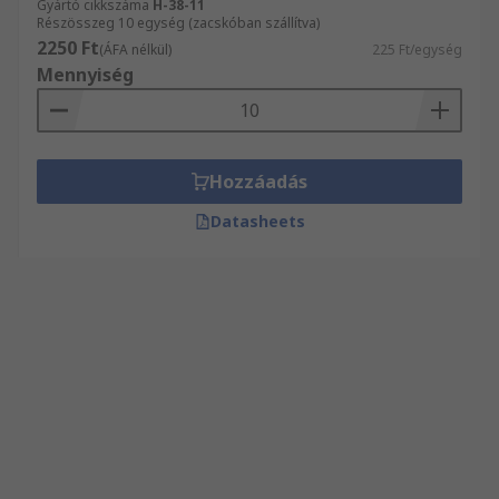
Gyártó cikkszáma
H-38-11
Részösszeg 10 egység (zacskóban szállítva)
2250 Ft
(ÁFA nélkül)
225 Ft/egység
Mennyiség
Hozzáadás
Datasheets