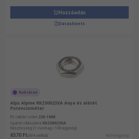
Hozzáadás
Datasheets
Raktáron
Alps Alpine RKZ00023XA Anya és alátét
Potenciométer
RS raktári szám
220-1688
Gyártó cikkszáma
RKZ00023XA
Részösszeg (1 csomag / 100 egység)
6570 Ft
(ÁFA nélkül)
66 Ft/egység