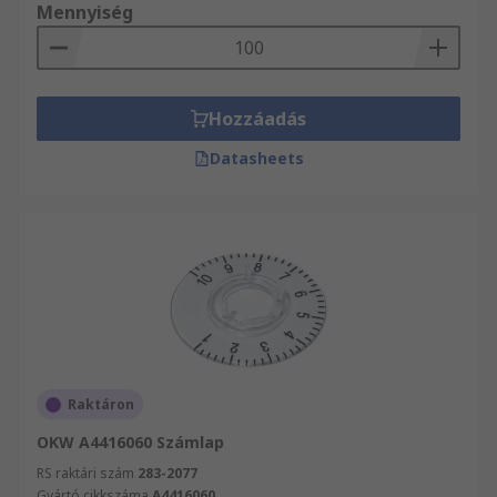
Mennyiség
Hozzáadás
Datasheets
Raktáron
OKW A4416060 Számlap
RS raktári szám
283-2077
Gyártó cikkszáma
A4416060