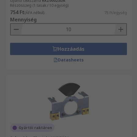
Gyártó cikkszáma
RKZ00023UA
Részösszeg (1 tasak / 10 egység)
754 Ft
(ÁFA nélkül)
75 Ft/egység
Mennyiség
Hozzáadás
Datasheets
Gyártói raktáron