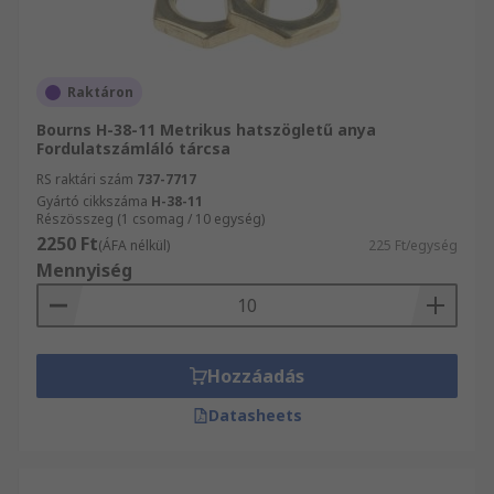
Raktáron
Bourns H-38-11 Metrikus hatszögletű anya
Fordulatszámláló tárcsa
RS raktári szám
737-7717
Gyártó cikkszáma
H-38-11
Részösszeg (1 csomag / 10 egység)
2250 Ft
(ÁFA nélkül)
225 Ft/egység
Mennyiség
Hozzáadás
Datasheets