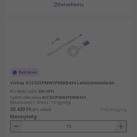
Datasheets
Raktáron
Vishay ACCSUIPMWIPERKB434 Lehúzómembrán
RS raktári szám
250-5051
Gyártó cikkszáma
ACCSUIPMWIPERKB434
Részösszeg (1 doboz / 10 egység)
30 420 Ft
(ÁFA nélkül)
3042 Ft/egység
Mennyiség