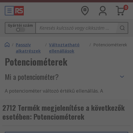
0
Gyártói szám
/
Passzív
/
Változtatható
/
Potenciométerek
alkatrészek
ellenállások
Potenciométerek
Mi a potenciométer?
A potenciométer változó értékű ellenállás. A
potenciométerek lehetővé teszik az áramkörben
folyó áram szabályozását és módosítását. A
2712 Termék megjelenítése a következők
Potenciométerek potiknak vagy potmétereknek is
esetében: Potenciométerek
nevezhetők.
A potenciométerek két, rezisztív elemhez