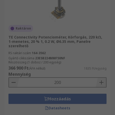
Raktáron
TE Connectivity Potenciométer, Körforgás, 220 kΩ,
1-menetes, 20 % 1, 0.2 W, Ø6.35 mm, Panelre
szerelhető
RS raktári szám
164-3562
Gyártó cikkszáma
23ESB224MMF50NF
Részösszeg (1 doboz / 200 egység)
366 900 Ft
(ÁFA nélkül)
1835 Ft/egység
Mennyiség
Hozzáadás
Datasheets