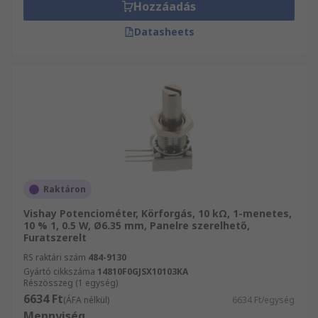
Hozzáadás
Datasheets
Raktáron
Vishay Potenciométer, Körforgás, 10 kΩ, 1-menetes,
10 % 1, 0.5 W, Ø6.35 mm, Panelre szerelhető,
Furatszerelt
RS raktári szám
484-9130
Gyártó cikkszáma
14810F0GJSX10103KA
Részösszeg (1 egység)
6634 Ft
(ÁFA nélkül)
6634 Ft/egység
Mennyiség