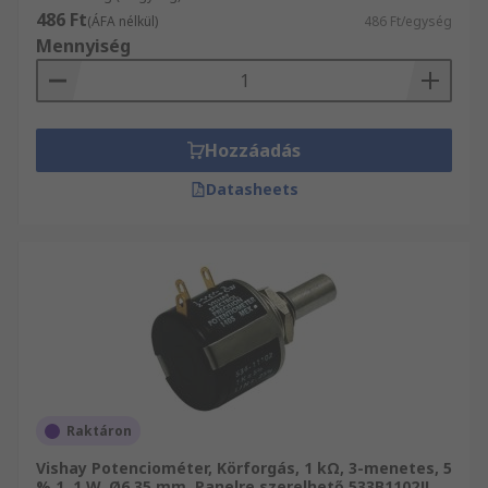
486 Ft
(ÁFA nélkül)
486 Ft/egység
Mennyiség
Hozzáadás
Datasheets
Raktáron
Vishay Potenciométer, Körforgás, 1 kΩ, 3-menetes, 5
% 1, 1 W, Ø6.35 mm, Panelre szerelhető 533B1102JL