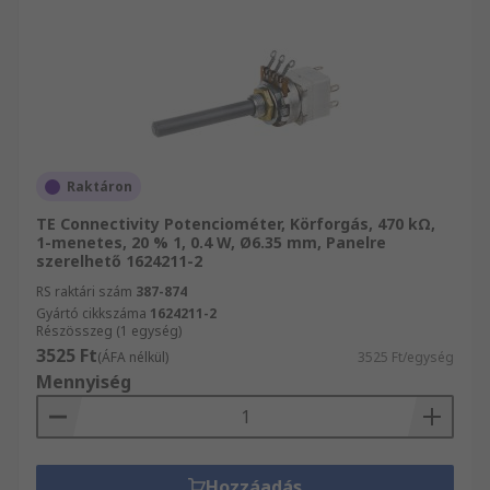
Raktáron
TE Connectivity Potenciométer, Körforgás, 470 kΩ,
1-menetes, 20 % 1, 0.4 W, Ø6.35 mm, Panelre
szerelhető 1624211-2
RS raktári szám
387-874
Gyártó cikkszáma
1624211-2
Részösszeg (1 egység)
3525 Ft
(ÁFA nélkül)
3525 Ft/egység
Mennyiség
Hozzáadás