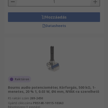
Hozzáadás
Datasheets
Raktáron
Bourns audio potenciométer, Körforgás, 500 kΩ, 1-
menetes, 20 % 1, 0.03 W, Ø6 mm, NYÁK-ra szerelhető
RS raktári szám
269-2450
Gyártó cikkszáma
PRS14R-10115-103A3
Részösszeg (1 egység)