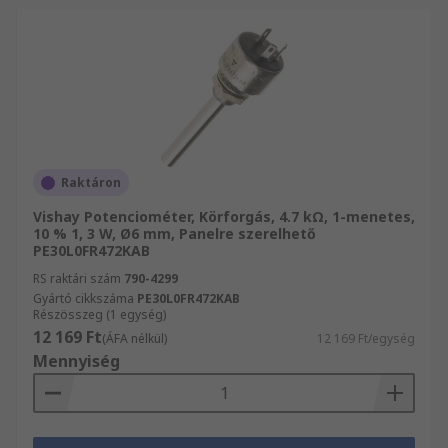
Raktáron
Vishay Potenciométer, Körforgás, 4.7 kΩ, 1-menetes,
10 % 1, 3 W, Ø6 mm, Panelre szerelhető
PE30L0FR472KAB
RS raktári szám
790-4299
Gyártó cikkszáma
PE30L0FR472KAB
Részösszeg (1 egység)
12 169 Ft
(ÁFA nélkül)
12 169 Ft/egység
Mennyiség