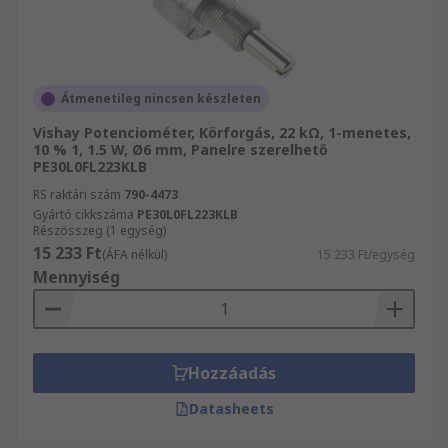
Átmenetileg nincsen készleten
Vishay Potenciométer, Körforgás, 22 kΩ, 1-menetes,
10 % 1, 1.5 W, Ø6 mm, Panelre szerelhető
PE30L0FL223KLB
RS raktári szám
790-4473
Gyártó cikkszáma
PE30L0FL223KLB
Részösszeg (1 egység)
15 233 Ft
(ÁFA nélkül)
15 233 Ft/egység
Mennyiség
Hozzáadás
Datasheets