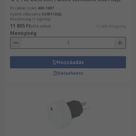
RS raktári szám
460-1887
Gyártó cikkszáma
533B1102JL
Részösszeg (1 egység)
11 805 Ft
(ÁFA nélkül)
11 805 Ft/egység
Mennyiség
Hozzáadás
Datasheets