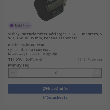
Raktáron
Vishay Potenciométer, Körforgás, 5 kΩ, 3-menetes, 5
% 1, 1 W, Ø6.35 mm, Panelre szerelhető
RS raktári szám
167-9490
Gyártó cikkszáma
533B1502JL
Részösszeg (1 doboz / 10 egység)
111 510 Ft
(ÁFA nélkül)
11 151 Ft/egység
Mennyiség
Hozzáadás
Datasheets