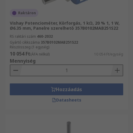
A különbség az egyes eszközök kivezetéseinek
számában rejlik. A potenciométerek három, míg a
Raktáron
reosztátok csak két kivezetéssel rendelkeznek.
Vishay Potenciométer, Körforgás, 1 kΩ, 20 % 1, 1 W,
Ø6.35 mm, Panelre szerelhető 357B0102MAB251S22
Perifériákat keres potenciométeréhez?
RS raktári szám
460-2032
lt/>/h2>Potenciométer-
Gyártó cikkszáma
357B0102MAB251S22
Részösszeg (1 egység)
gombokPotenciométer-tartozékok
10 054 Ft
(ÁFA nélkül)
10 054 Ft/egység
Potenciométer-szerelőanyák
Mennyiség
Hozzáadás
Datasheets