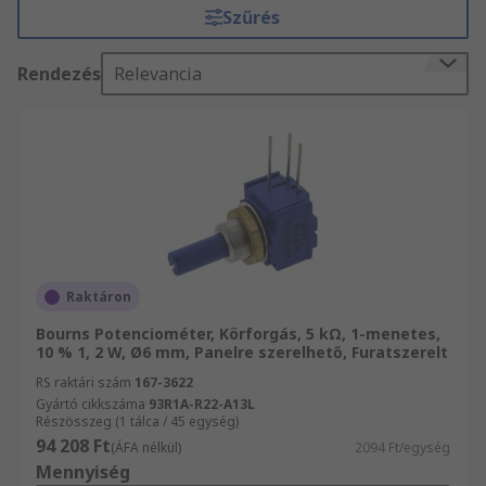
Szűrés
(pályához) rögzített érintkezővel rendelkeznek. A
rezisztív elem általában huzalból vagy szénből,
Rendezés
Relevancia
fémkerámiából vagy vezető műanyagból készül. A
harmadik érintkező csatlakoztatva van az
ablaktörlőhöz, ami egy csúszó érintkező. Ahogy
az ablaktörlő mozog a pályán, Az ellenállás
változik, és az áramkörön átfolyó áram változik.
A potenciométerek típusai
A
Raktáron
forgó potenciométerek
egy orsó vagy gomb
Bourns Potenciométer, Körforgás, 5 kΩ, 1-menetes,
10 % 1, 2 W, Ø6 mm, Panelre szerelhető, Furatszerelt
segítségével könnyen vezérelhetők. A forgó
potenciométerek lehetnek egy -vagy
RS raktári szám
167-3622
Gyártó cikkszáma
93R1A-R22-A13L
többfordulatos potenciométerek.
Részösszeg (1 tálca / 45 egység)
94 208 Ft
(ÁFA nélkül)
2094 Ft/egység
A
Mennyiség