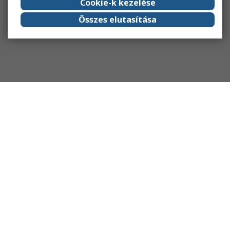
Cookie-k kezelése
Összes elutasítása