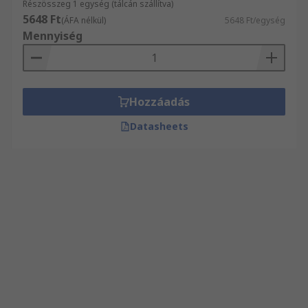
Részösszeg 1 egység (tálcán szállítva)
5648 Ft
(ÁFA nélkül)
5648 Ft/egység
Mennyiség
Hozzáadás
Datasheets