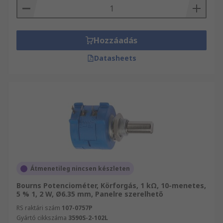
Hozzáadás
Datasheets
Átmenetileg nincsen készleten
Bourns Potenciométer, Körforgás, 1 kΩ, 10-menetes,
5 % 1, 2 W, Ø6.35 mm, Panelre szerelhető
RS raktári szám
107-0757P
Gyártó cikkszáma
3590S-2-102L