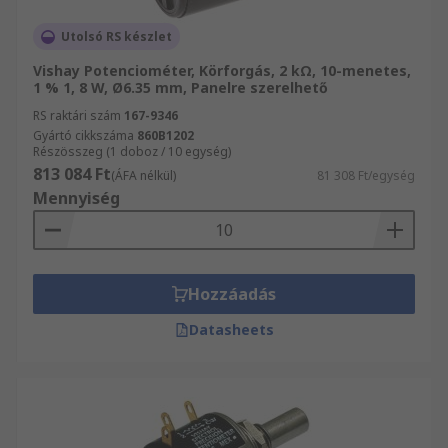
Utolsó RS készlet
Vishay Potenciométer, Körforgás, 2 kΩ, 10-menetes,
1 % 1, 8 W, Ø6.35 mm, Panelre szerelhető
RS raktári szám
167-9346
Gyártó cikkszáma
860B1202
Részösszeg (1 doboz / 10 egység)
813 084 Ft
(ÁFA nélkül)
81 308 Ft/egység
Mennyiség
Hozzáadás
Datasheets