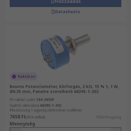
Hozzáadás
Datasheets
Raktáron
Bourns Potenciométer, Körforgás, 2 kΩ, 15 % 1, 1 W,
Ø6.35 mm, Panelre szerelhető 6639S-1-202
RS raktári szám
164-2655P
Gyártó cikkszáma
6639S-1-202
Részösszeg 1 egység (dobozban szállítva)
7658 Ft
(ÁFA nélkül)
7658 Ft/egység
Mennyiség