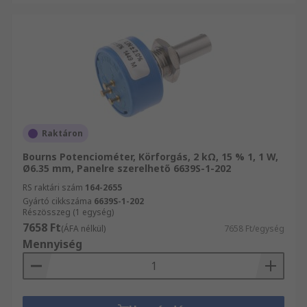
Raktáron
Bourns Potenciométer, Körforgás, 2 kΩ, 15 % 1, 1 W,
Ø6.35 mm, Panelre szerelhető 6639S-1-202
RS raktári szám
164-2655
Gyártó cikkszáma
6639S-1-202
Részösszeg (1 egység)
7658 Ft
(ÁFA nélkül)
7658 Ft/egység
Mennyiség