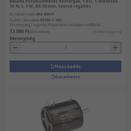
Bourns Potenciométer, Körforgás, 1 kΩ, 1-menetes,
15 % 1, 1 W, Ø3.18 mm, Szervó rögzítés
RS raktári szám
692-8591P
Gyártó cikkszáma
6539S-1-102
Részösszeg 1 egység (folyamatos szalagon szállítjuk)
13 886 Ft
(ÁFA nélkül)
13 886 Ft/egység
Mennyiség
Hozzáadás
Datasheets