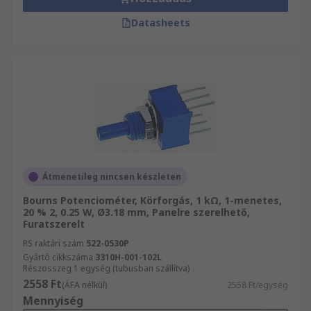
Datasheets
Átmenetileg nincsen készleten
Bourns Potenciométer, Körforgás, 1 kΩ, 1-menetes,
20 % 2, 0.25 W, Ø3.18 mm, Panelre szerelhető,
Furatszerelt
RS raktári szám
522-0530P
Gyártó cikkszáma
3310H-001-102L
Részösszeg 1 egység (tubusban szállítva)
2558 Ft
(ÁFA nélkül)
2558 Ft/egység
Mennyiség