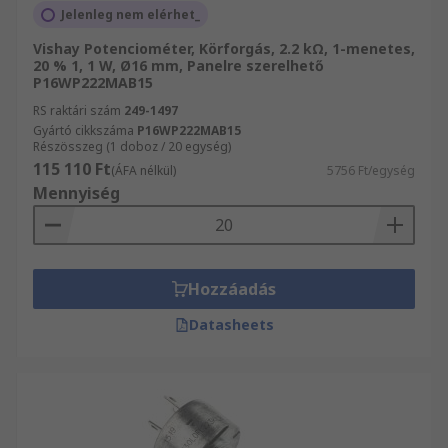
Jelenleg nem elérhet_
Vishay Potenciométer, Körforgás, 2.2 kΩ, 1-menetes,
20 % 1, 1 W, Ø16 mm, Panelre szerelhető
P16WP222MAB15
RS raktári szám
249-1497
Gyártó cikkszáma
P16WP222MAB15
Részösszeg (1 doboz / 20 egység)
115 110 Ft
(ÁFA nélkül)
5756 Ft/egység
Mennyiség
Hozzáadás
Datasheets