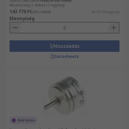
Gyártó cikkszáma
PE60L0FGW100MA
Részösszeg (1 doboz / 5 egység)
143 770 Ft
(ÁFA nélkül)
28 754 Ft/egység
Mennyiség
Hozzáadás
Datasheets
Raktáron