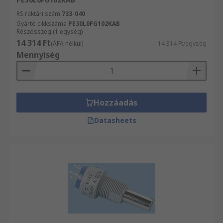
RS raktári szám
733-040
Gyártó cikkszáma
PE30L0FG102KAB
Részösszeg (1 egység)
14 314 Ft
(ÁFA nélkül)
14 314 Ft/egység
Mennyiség
Hozzáadás
Datasheets