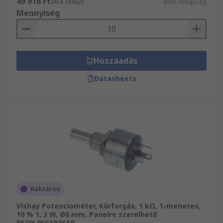
49 916 Ft
(ÁFA nélkül)
4992 Ft/egység
Mennyiség
Hozzáadás
Datasheets
Raktáron
Vishay Potenciométer, Körforgás, 1 kΩ, 1-menetes,
10 % 1, 3 W, Ø6 mm, Panelre szerelhető
PE30L0FG102KAB