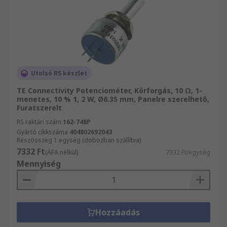
Utolsó RS készlet
TE Connectivity Potenciométer, Körforgás, 10 Ω, 1-
menetes, 10 % 1, 2 W, Ø6.35 mm, Panelre szerelhető,
Furatszerelt
RS raktári szám
162-748P
Gyártó cikkszáma
404802692043
Részösszeg 1 egység (dobozban szállítva)
7332 Ft
(ÁFA nélkül)
7332 Ft/egység
Mennyiség
Hozzáadás