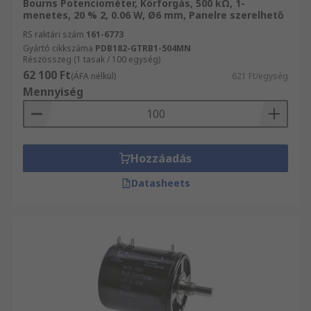
Bourns Potenciométer, Körforgás, 500 kΩ, 1-
menetes, 20 % 2, 0.06 W, Ø6 mm, Panelre szerelhető
RS raktári szám
161-6773
Gyártó cikkszáma
PDB182-GTRB1-504MN
Részösszeg (1 tasak / 100 egység)
62 100 Ft
(ÁFA nélkül)
621 Ft/egység
Mennyiség
Hozzáadás
Datasheets