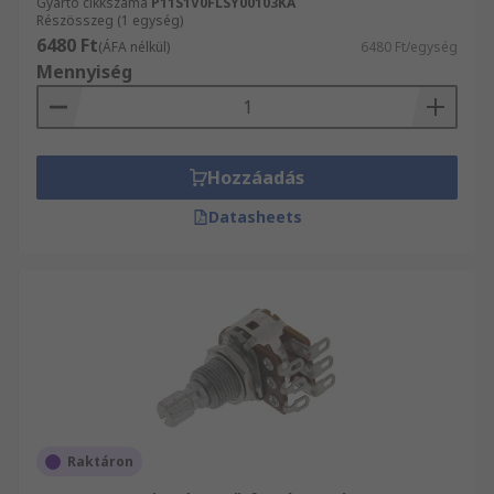
Gyártó cikkszáma
P11S1V0FLSY00103KA
Részösszeg (1 egység)
6480 Ft
(ÁFA nélkül)
6480 Ft/egység
Mennyiség
Hozzáadás
Datasheets
Raktáron