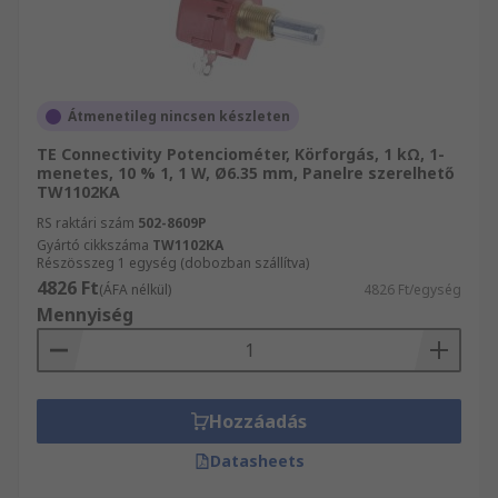
Átmenetileg nincsen készleten
TE Connectivity Potenciométer, Körforgás, 1 kΩ, 1-
menetes, 10 % 1, 1 W, Ø6.35 mm, Panelre szerelhető
TW1102KA
RS raktári szám
502-8609P
Gyártó cikkszáma
TW1102KA
Részösszeg 1 egység (dobozban szállítva)
4826 Ft
(ÁFA nélkül)
4826 Ft/egység
Mennyiség
Hozzáadás
Datasheets