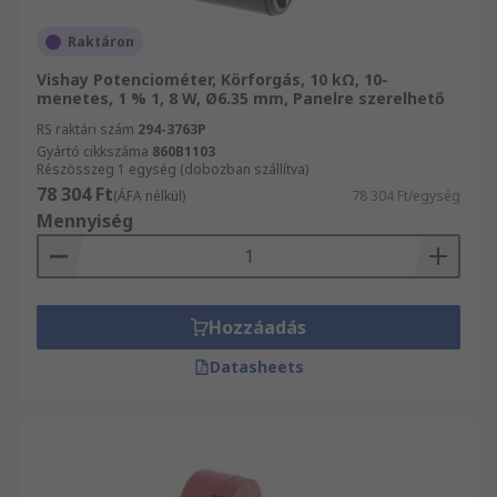
Raktáron
Vishay Potenciométer, Körforgás, 10 kΩ, 10-
menetes, 1 % 1, 8 W, Ø6.35 mm, Panelre szerelhető
RS raktári szám
294-3763P
Gyártó cikkszáma
860B1103
Részösszeg 1 egység (dobozban szállítva)
78 304 Ft
(ÁFA nélkül)
78 304 Ft/egység
Mennyiség
Hozzáadás
Datasheets