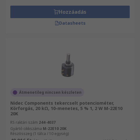
Hozzáadás
Datasheets
Átmenetileg nincsen készleten
Nidec Components tekercselt potenciométer,
Körforgás, 20 kΩ, 10-menetes, 5 % 1, 2 W M-22E10
20K
RS raktári szám
244-4037
Gyártó cikkszáma
M-22E10 20K
Részösszeg (1 tálca / 10 egység)