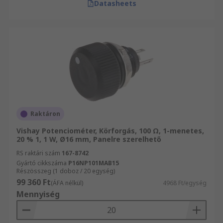
Datasheets
Raktáron
Vishay Potenciométer, Körforgás, 100 Ω, 1-menetes,
20 % 1, 1 W, Ø16 mm, Panelre szerelhető
RS raktári szám
167-8742
Gyártó cikkszáma
P16NP101MAB15
Részösszeg (1 doboz / 20 egység)
99 360 Ft
(ÁFA nélkül)
4968 Ft/egység
Mennyiség