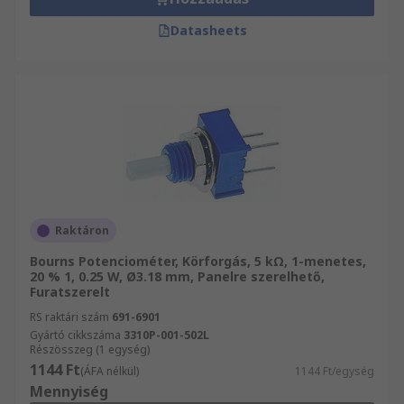
Datasheets
Raktáron
Bourns Potenciométer, Körforgás, 5 kΩ, 1-menetes,
20 % 1, 0.25 W, Ø3.18 mm, Panelre szerelhető,
Furatszerelt
RS raktári szám
691-6901
Gyártó cikkszáma
3310P-001-502L
Részösszeg (1 egység)
1144 Ft
(ÁFA nélkül)
1144 Ft/egység
Mennyiség