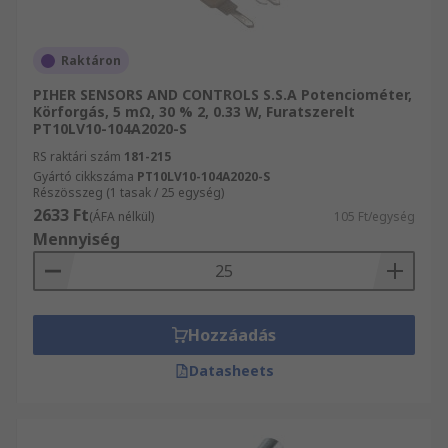
A különbség az egyes eszközök kivezetéseinek
számában rejlik. A potenciométerek három, míg a
reosztátok csak két kivezetéssel rendelkeznek.
Raktáron
PIHER SENSORS AND CONTROLS S.S.A Potenciométer,
Perifériákat keres potenciométeréhez?
Körforgás, 5 mΩ, 30 % 2, 0.33 W, Furatszerelt
PT10LV10-104A2020-S
lt/>/h2>Potenciométer-
RS raktári szám
181-215
gombokPotenciométer-tartozékok
Gyártó cikkszáma
PT10LV10-104A2020-S
Potenciométer-szerelőanyák
Részösszeg (1 tasak / 25 egység)
2633 Ft
(ÁFA nélkül)
105 Ft/egység
Mennyiség
Hozzáadás
Datasheets