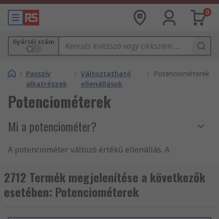
0
Gyártói szám
/
Passzív
/
Változtatható
/
Potenciométerek
alkatrészek
ellenállások
Potenciométerek
Mi a potenciométer?
A potenciométer változó értékű ellenállás. A
potenciométerek lehetővé teszik az áramkörben
folyó áram szabályozását és módosítását. A
2712 Termék megjelenítése a következők
Potenciométerek potiknak vagy potmétereknek is
esetében: Potenciométerek
nevezhetők.
A potenciométerek két, rezisztív elemhez