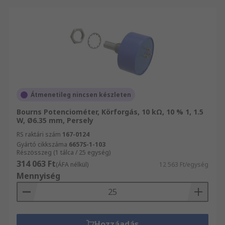
Átmenetileg nincsen készleten
Bourns Potenciométer, Körforgás, 10 kΩ, 10 % 1, 1.5
W, Ø6.35 mm, Persely
RS raktári szám
167-0124
Gyártó cikkszáma
6657S-1-103
Részösszeg (1 tálca / 25 egység)
314 063 Ft
(ÁFA nélkül)
12 563 Ft/egység
Mennyiség
Hozzáadás