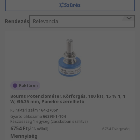
Szűrés
(pályához) rögzített érintkezővel rendelkeznek. A
rezisztív elem általában huzalból vagy szénből,
Rendezés
Relevancia
fémkerámiából vagy vezető műanyagból készül. A
harmadik érintkező csatlakoztatva van az
ablaktörlőhöz, ami egy csúszó érintkező. Ahogy
az ablaktörlő mozog a pályán, Az ellenállás
változik, és az áramkörön átfolyó áram változik.
A potenciométerek típusai
A
Raktáron
forgó potenciométerek
egy orsó vagy gomb
Bourns Potenciométer, Körforgás, 100 kΩ, 15 % 1, 1
W, Ø6.35 mm, Panelre szerelhető
segítségével könnyen vezérelhetők. A forgó
potenciométerek lehetnek egy -vagy
RS raktári szám
164-2706P
Gyártó cikkszáma
6639S-1-104
többfordulatos potenciométerek.
Részösszeg 1 egység (zacskóban szállítva)
6754 Ft
(ÁFA nélkül)
6754 Ft/egység
A
Mennyiség