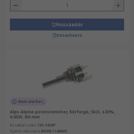
Hozzáadás
Datasheets
Nem elérhet_
Alps Alpine potenciométer, Körforgó, 5kΩ, ±20%,
0.05W, Ø6 mm
RS raktári szám
729-3420P
Gyártó cikkszáma
RK09L1140A65