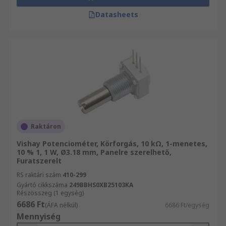
Datasheets
Raktáron
Vishay Potenciométer, Körforgás, 10 kΩ, 1-menetes,
10 % 1, 1 W, Ø3.18 mm, Panelre szerelhető,
Furatszerelt
RS raktári szám
410-299
Gyártó cikkszáma
249BBHS0XB25103KA
Részösszeg (1 egység)
6686 Ft
(ÁFA nélkül)
6686 Ft/egység
Mennyiség