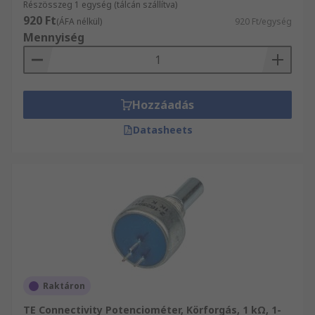
Részösszeg 1 egység (tálcán szállítva)
920 Ft
(ÁFA nélkül)
920 Ft/egység
Mennyiség
Hozzáadás
Datasheets
Raktáron
TE Connectivity Potenciométer, Körforgás, 1 kΩ, 1-