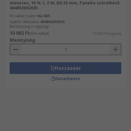
menetes, 10 % 1, 2 W, Ø6.35 mm, Panelre szerelhető
404802692035
RS raktári szám
162-805
Gyártó cikkszáma
404802692035
Részösszeg (1 egység)
10 065 Ft
(ÁFA nélkül)
10 065 Ft/egység
Mennyiség
Hozzáadás
Datasheets