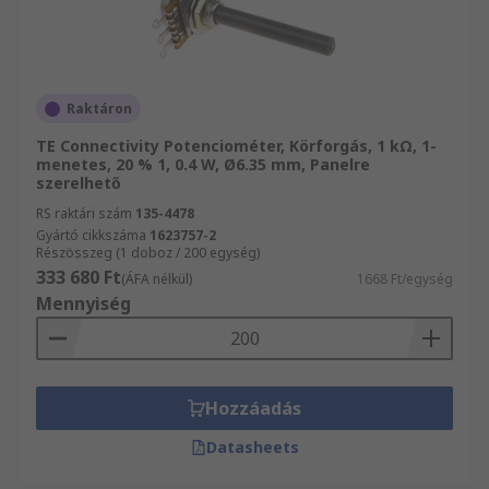
Raktáron
TE Connectivity Potenciométer, Körforgás, 1 kΩ, 1-
menetes, 20 % 1, 0.4 W, Ø6.35 mm, Panelre
szerelhető
RS raktári szám
135-4478
Gyártó cikkszáma
1623757-2
Részösszeg (1 doboz / 200 egység)
333 680 Ft
(ÁFA nélkül)
1668 Ft/egység
Mennyiség
Hozzáadás
Datasheets