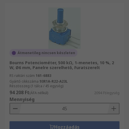
Átmenetileg nincsen készleten
Bourns Potenciométer, 500 kΩ, 1-menetes, 10 %, 2
W, Ø6 mm, Panelre szerelhető, Furatszerelt
RS raktári szám
161-6883
Gyártó cikkszáma
93R1A-R22-A23L
Részösszeg (1 tálca / 45 egység)
94 208 Ft
(ÁFA nélkül)
2094 Ft/egység
Mennyiség
Hozzáadás