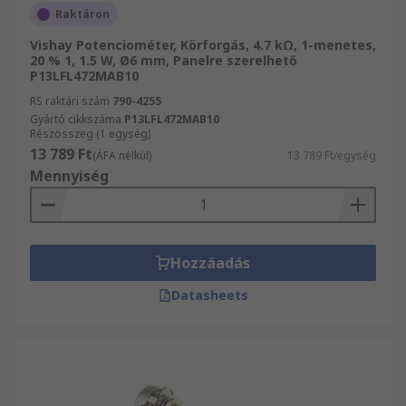
Raktáron
Vishay Potenciométer, Körforgás, 4.7 kΩ, 1-menetes,
20 % 1, 1.5 W, Ø6 mm, Panelre szerelhető
P13LFL472MAB10
RS raktári szám
790-4255
Gyártó cikkszáma
P13LFL472MAB10
Részösszeg (1 egység)
13 789 Ft
(ÁFA nélkül)
13 789 Ft/egység
Mennyiség
Hozzáadás
Datasheets