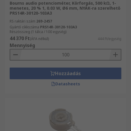
Bourns audio potenciométer, Körforgás, 500 kΩ, 1-
elcsúsztatja a szintszabályozót a pálya mentén,
menetes, 20 % 1, 0.03 W, Ø6 mm, NYÁK-ra szerelhető
az ellenállás a teljes ellenállás fele. A lineáris
PRS14R-30120-103A3
kúpos potenciométereket jellemzően olyan
RS raktári szám
269-2457
alkalmazásokban használják, mint a fényerő-
Gyártó cikkszáma
PRS14R-30120-103A3
Részösszeg (1 tálca / 100 egység)
szabályozó kapcsolók.
44 370 Ft
(ÁFA nélkül)
444 Ft/egység
Mennyiség
Logaritmikus kúpos potenciométerek esetén az
ellenállás nem változik állandó sebességgel. Az
ellenállás szintje exponenciálisan felfelé vagy
lefelé mozog. A pálya mentén félúton elfordított
Hozzáadás
vagy elmozdult potenciométer, nem olyan
ellenállást állít elő, amely a teljes ellenállás fele.
Datasheets
A logaritmikus potenciométereket gyakran
használják hangalkalmazásokhoz.
Mi a különbség a potenciométer és a
reosztát között?