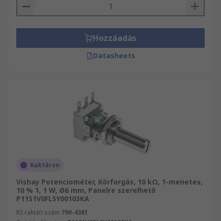
Hozzáadás
Datasheets
Raktáron
Vishay Potenciométer, Körforgás, 10 kΩ, 1-menetes,
10 % 1, 1 W, Ø6 mm, Panelre szerelhető
P11S1V0FLSY00103KA
RS raktári szám
790-4381