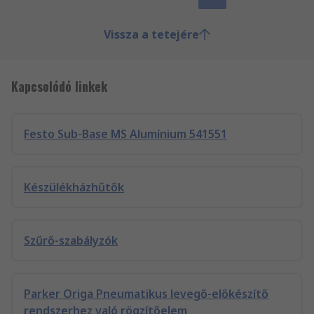
Vissza a tetejére
Kapcsolódó linkek
Festo Sub-Base MS Alumínium 541551
Készülékházhűtők
Szűrő-szabályzók
Parker Origa Pneumatikus levegő-előkészítő
rendszerhez való rögzítőelem