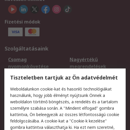
Fizetési módok
Szolgáltatásaink
Csomag
Nagyértékű
nyomonkövetése
megrendelések
Regisztráció
Szállítás
Tiszteletben tartjuk az Ön adatvédelmét
Termékvisszaküldés
Ütemezett szállítás
Weboldalunkon cookie-kat és hasonló technológiákat
Szolgáltatások
használunk, hogy jobb élményt nyújtsunk Önnek a
weboldalon történő böngészés, a rendelés és a tartalom
Jogi
személyre szabása során. A "Mindent elfogad" gombra
kattintva, Ön beleegyezik az összes létfontosságú cookie
Adatvédelmi
Az RS értékesítési
feldolgozásába. A cookie-kat a "Cookie-k kezelése"
szabályzat
feltételei
gombra kattintva választhatja ki. Ha ezt nem szeretné,