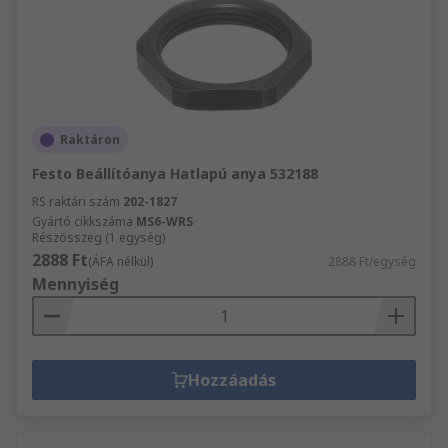
Raktáron
Festo Beállítóanya Hatlapú anya 532188
RS raktári szám
202-1827
Gyártó cikkszáma
MS6-WRS
Részösszeg (1 egység)
2888 Ft
(ÁFA nélkül)
2888 Ft/egység
Mennyiség
Hozzáadás