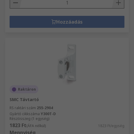
Hozzáadás
Raktáron
SMC Távtartó
RS raktári szám
255-2904
Gyártó cikkszáma
Y300T-D
Részösszeg (1 egység)
1823 Ft
(ÁFA nélkül)
1823 Ft/egység
Mennyiség