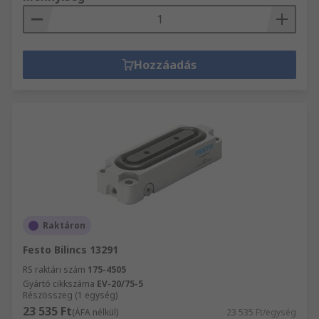
Hozzáadás
Raktáron
Festo Bilincs 13291
RS raktári szám
175-4505
Gyártó cikkszáma
EV-20/75-5
Részösszeg (1 egység)
23 535 Ft
(ÁFA nélkül)
23 535 Ft/egység