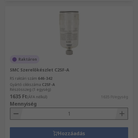
Raktáron
SMC Szerelőkészlet C2SF-A
RS raktári szám
646-342
Gyártó cikkszáma
C2SF-A
Részösszeg (1 egység)
1635 Ft
(ÁFA nélkül)
1635 Ft/egység
Mennyiség
Hozzáadás