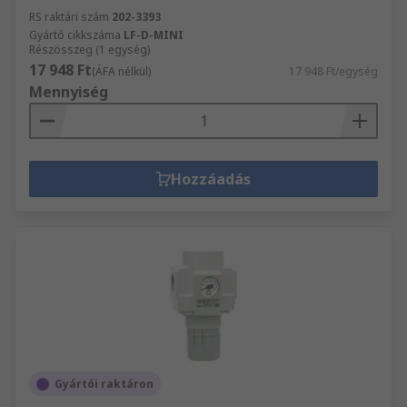
RS raktári szám
202-3393
Gyártó cikkszáma
LF-D-MINI
Részösszeg (1 egység)
17 948 Ft
(ÁFA nélkül)
17 948 Ft/egység
Mennyiség
Hozzáadás
Gyártói raktáron