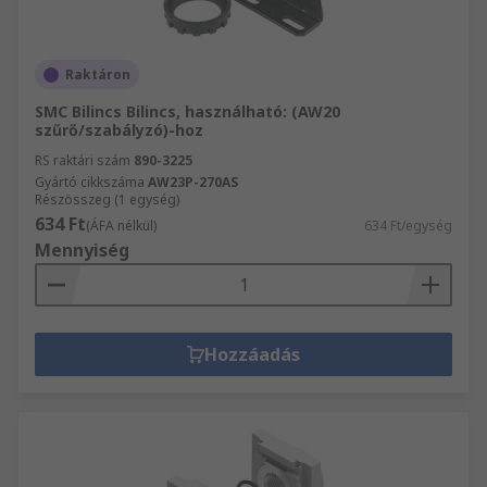
Raktáron
SMC Bilincs Bilincs, használható: (AW20
szűrő/szabályzó)-hoz
RS raktári szám
890-3225
Gyártó cikkszáma
AW23P-270AS
Részösszeg (1 egység)
634 Ft
(ÁFA nélkül)
634 Ft/egység
Mennyiség
Hozzáadás