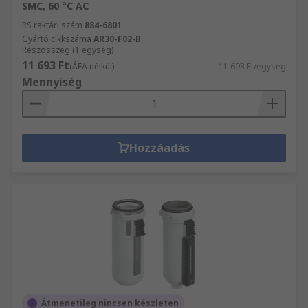
SMC, 60 °C AC
RS raktári szám
884-6801
Gyártó cikkszáma
AR30-F02-B
Részösszeg (1 egység)
11 693 Ft
(ÁFA nélkül)
11 693 Ft/egység
Mennyiség
Hozzáadás
Átmenetileg nincsen készleten