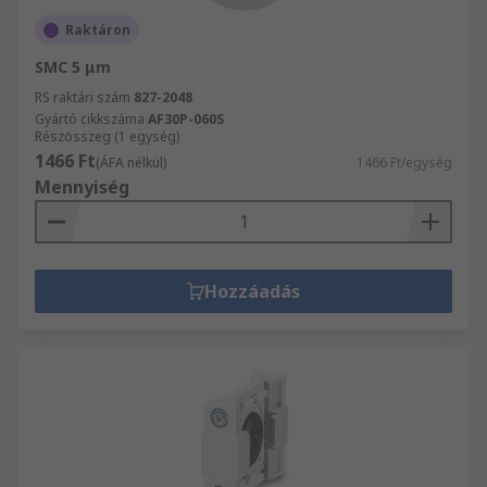
Raktáron
SMC 5 μm
RS raktári szám
827-2048
Gyártó cikkszáma
AF30P-060S
Részösszeg (1 egység)
1466 Ft
(ÁFA nélkül)
1466 Ft/egység
Mennyiség
Hozzáadás