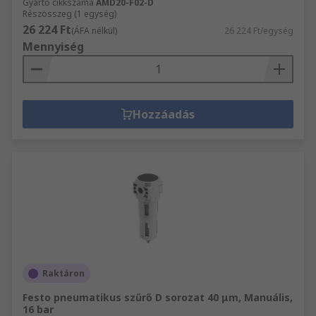
Gyártó cikkszáma
AMD20-F02-D
Részösszeg (1 egység)
26 224 Ft
(ÁFA nélkül)
26 224 Ft/egység
Mennyiség
Hozzáadás
Raktáron
Festo pneumatikus szűrő D sorozat 40 μm, Manuális,
16 bar