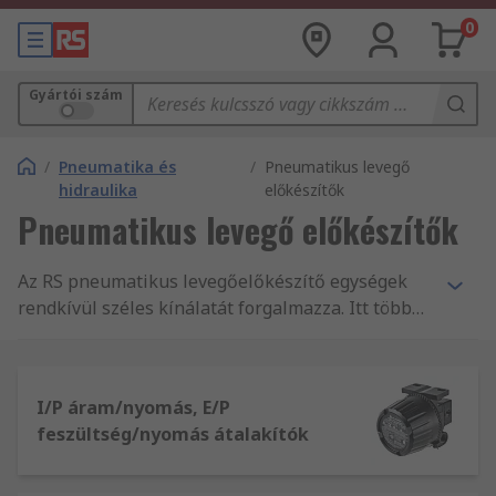
0
Gyártói szám
/
Pneumatika és
/
Pneumatikus levegő
hidraulika
előkészítők
Pneumatikus levegő előkészítők
Az RS pneumatikus levegőelőkészítő egységek
rendkívül széles kínálatát forgalmazza. Itt többek
között szerelvények, szűrők, tömlők, tömítő
készletek és tömítő pisztolyok nagy választékát
találja, versenyképes áron.
I/P áram/nyomás, E/P
feszültség/nyomás átalakítók