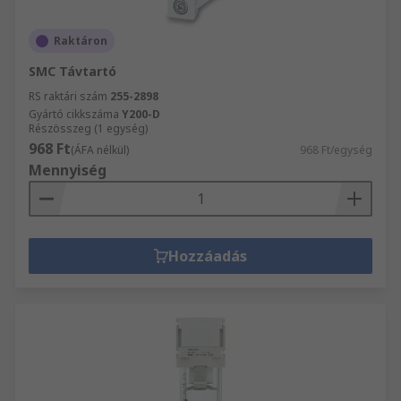
Raktáron
SMC Távtartó
RS raktári szám
255-2898
Gyártó cikkszáma
Y200-D
Részösszeg (1 egység)
968 Ft
(ÁFA nélkül)
968 Ft/egység
Mennyiség
Hozzáadás