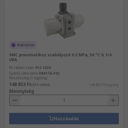
Raktáron
SMC pneumatikus szabályozó 0.2 MPa, 50 °C G 1/4
VBA
RS raktári szám
912-1024
Gyártó cikkszáma
VBA11A-F02
Részösszeg (1 egység)
148 853 Ft
(ÁFA nélkül)
148 853 Ft/egység
Mennyiség
Hozzáadás