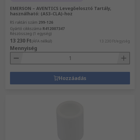
EMERSON – AVENTICS Levegőelosztó Tartály,
használható: (AS3-CLA)-hoz
RS raktári szám
299-126
Gyártó cikkszáma
R412007347
Részösszeg (1 egység)
13 230 Ft
(ÁFA nélkül)
13 230 Ft/egység
Mennyiség
Hozzáadás