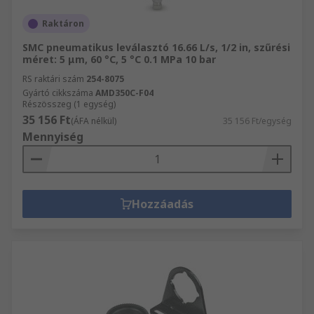
Raktáron
SMC pneumatikus leválasztó 16.66 L/s, 1/2 in, szűrési
méret: 5 μm, 60 °C, 5 °C 0.1 MPa 10 bar
RS raktári szám
254-8075
Gyártó cikkszáma
AMD350C-F04
Részösszeg (1 egység)
35 156 Ft
(ÁFA nélkül)
35 156 Ft/egység
Mennyiség
Hozzáadás