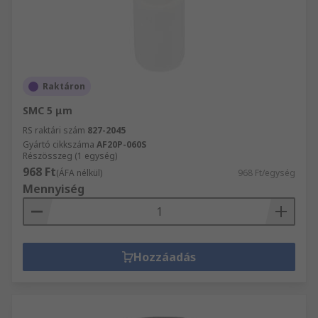
Raktáron
SMC 5 μm
RS raktári szám
827-2045
Gyártó cikkszáma
AF20P-060S
Részösszeg (1 egység)
968 Ft
(ÁFA nélkül)
968 Ft/egység
Mennyiség
Hozzáadás