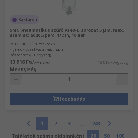
Raktáron
SMC pneumatikus szűrő AF40-D sorozat 5 μm, max.
áramlás: 6000L/perc, 1/2 in, 10 bar
RS raktári szám
255-2843
Gyártó cikkszáma
AF40-F04-D
Részösszeg (1 egység)
13 916 Ft
(ÁFA nélkül)
13 916 Ft/egység
Mennyiség
Hozzáadás
1
2
3
243
Találatok száma oldalanként
20
50
100