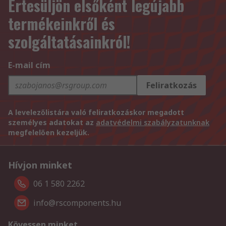
Értesüljön elsőként legújabb
termékeinkről és
szolgáltatásainkról!
E-mail cím
Feliratkozás
A levelezőlistára való feliratkozáskor megadott
személyes adatokat az
adatvédelmi szabályzatunknak
megfelelően kezeljük.
Hívjon minket
06 1 580 2262
info@rscomponents.hu
Kövessen minket