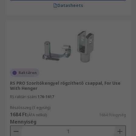
Datasheets
Raktáron
RS PRO Szorítókengyel rögzíthető csappal, For Use
With Henger
RS raktári szám
176-1617
Részösszeg (1 egység)
1684 Ft
(ÁFA nélkül)
1684 Ft/egység
Mennyiség