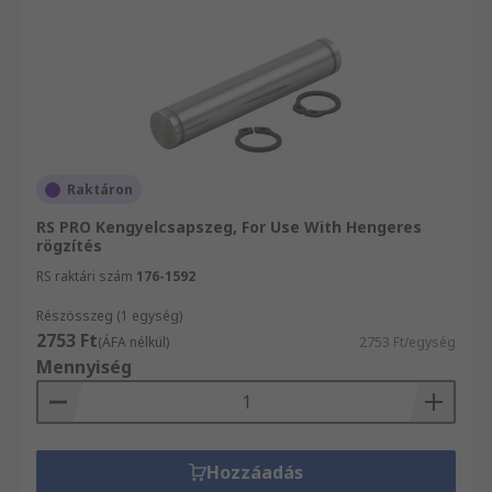
Raktáron
RS PRO Kengyelcsapszeg, For Use With Hengeres
rögzítés
RS raktári szám
176-1592
Részösszeg (1 egység)
2753 Ft
(ÁFA nélkül)
2753 Ft/egység
Mennyiség
Hozzáadás