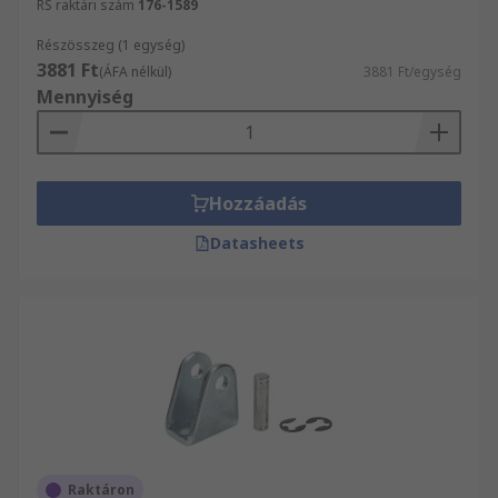
RS raktári szám
176-1589
Részösszeg (1 egység)
3881 Ft
(ÁFA nélkül)
3881 Ft/egység
Mennyiség
Hozzáadás
Datasheets
Raktáron