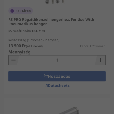
Raktáron
RS PRO Rögzítőkonzol hengerhez, For Use With
Pneumatikus henger
RS raktári szám
183-7194
Részösszeg (1 csomag / 2 egység)
13 500 Ft
(ÁFA nélkül)
13 500 Ft/csomag
Mennyiség
Hozzáadás
Datasheets