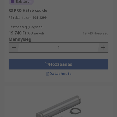
Raktáron
RS PRO Hátsó csukló
RS raktári szám
304-4299
Részösszeg (1 egység)
19 740 Ft
(ÁFA nélkül)
19 740 Ft/egység
Mennyiség
Hozzáadás
Datasheets