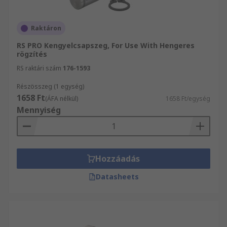
Raktáron
RS PRO Kengyelcsapszeg, For Use With Hengeres
rögzítés
RS raktári szám
176-1593
Részösszeg (1 egység)
1658 Ft
(ÁFA nélkül)
1658 Ft/egység
Mennyiség
Hozzáadás
Datasheets