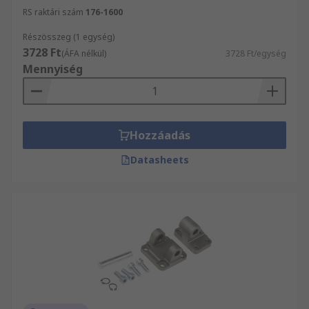
ügyfélszolgálatunkhoz a 06 1 408 8371-es
RS raktári szám
176-1600
telefonszámon.
Részösszeg (1 egység)
3728 Ft
(ÁFA nélkül)
3728 Ft/egység
Mennyiség
Hozzáadás
Datasheets