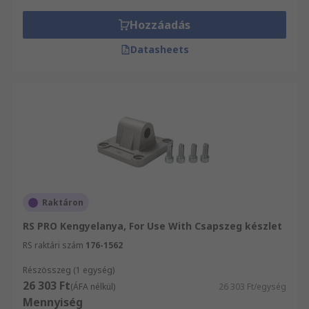
Hozzáadás
Datasheets
Raktáron
RS PRO Kengyelanya, For Use With Csapszeg készlet
RS raktári szám
176-1562
Részösszeg (1 egység)
26 303 Ft
(ÁFA nélkül)
26 303 Ft/egység
Mennyiség