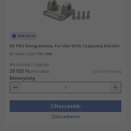
Raktáron
RS PRO Kengyelanya, For Use With Csapszeg készlet
RS raktári szám
176-1569
Részösszeg (1 egység)
20 925 Ft
(ÁFA nélkül)
20 925 Ft/egység
Mennyiség
Hozzáadás
Datasheets