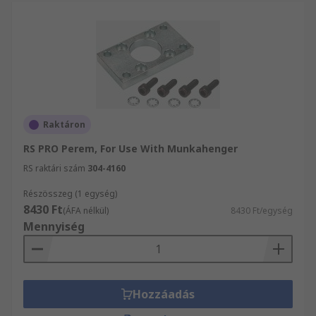
Raktáron
RS PRO Perem, For Use With Munkahenger
RS raktári szám
304-4160
Részösszeg (1 egység)
8430 Ft
(ÁFA nélkül)
8430 Ft/egység
Mennyiség
Hozzáadás