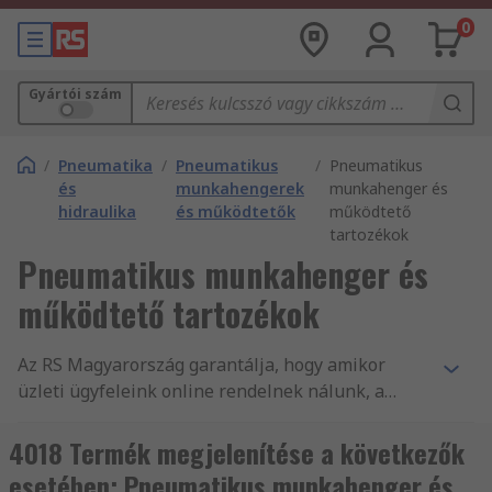
0
Gyártói szám
/
Pneumatika
/
Pneumatikus
/
Pneumatikus
és
munkahengerek
munkahenger és
hidraulika
és működtetők
működtető
tartozékok
Pneumatikus munkahenger és
működtető tartozékok
Az RS Magyarország garantálja, hogy amikor
üzleti ügyfeleink online rendelnek nálunk, a
legkiválóbb minőségű, és a munkavédelmi
szabványoknak megfelelő termékeket vásárolják.
4018 Termék megjelenítése a következők
A vevőszolgálatunk magas minőségére méltán
esetében: Pneumatikus munkahenger és