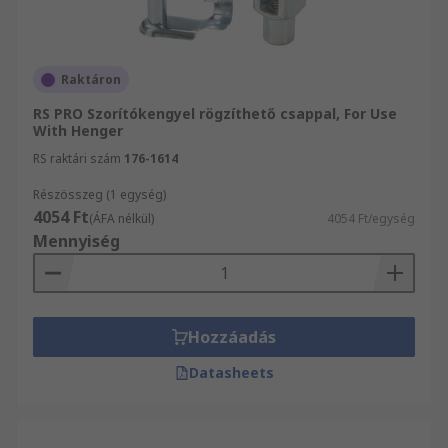
Raktáron
RS PRO Szorítókengyel rögzíthető csappal, For Use
With Henger
RS raktári szám
176-1614
Részösszeg (1 egység)
4054 Ft
(ÁFA nélkül)
4054 Ft/egység
Mennyiség
Hozzáadás
Datasheets