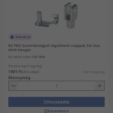
Raktáron
RS PRO Szorítókengyel rögzíthető csappal, For Use
With Henger
RS raktári szám
176-1616
Részösszeg (1 egység)
1901 Ft
(ÁFA nélkül)
1901 Ft/egység
Mennyiség
Hozzáadás
Datasheets