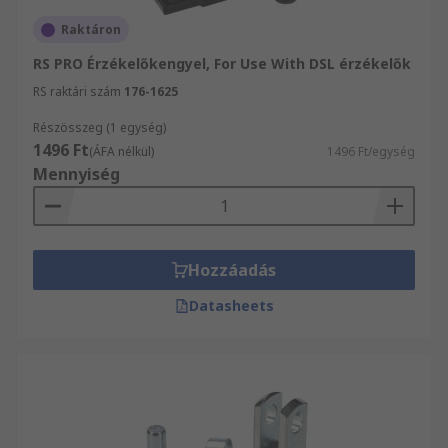
Raktáron
RS PRO Érzékelőkengyel, For Use With DSL érzékelők
RS raktári szám
176-1625
Részösszeg (1 egység)
1496 Ft
(ÁFA nélkül)
1496 Ft/egység
Mennyiség
Hozzáadás
Datasheets