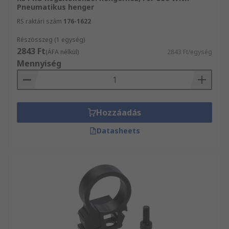
Pneumatikus henger
RS raktári szám
176-1622
Részösszeg (1 egység)
2843 Ft
(ÁFA nélkül)
2843 Ft/egység
Mennyiség
Hozzáadás
Datasheets