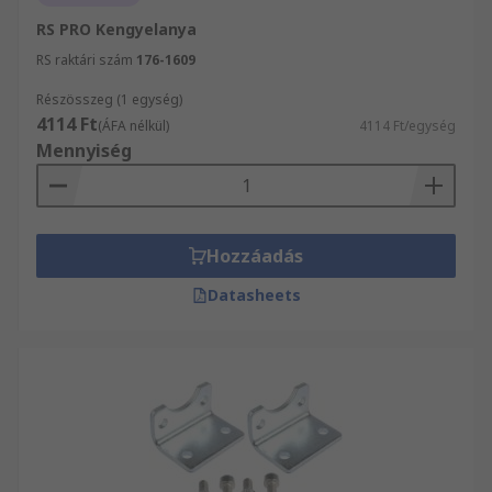
RS PRO Kengyelanya
RS raktári szám
176-1609
Részösszeg (1 egység)
4114 Ft
(ÁFA nélkül)
4114 Ft/egység
Mennyiség
Hozzáadás
Datasheets