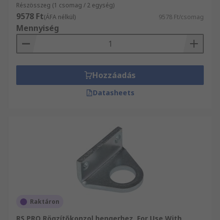
Részösszeg (1 csomag / 2 egység)
9578 Ft
(ÁFA nélkül)
9578 Ft/csomag
Mennyiség
Hozzáadás
Datasheets
Raktáron
RS PRO Rögzítőkonzol hengerhez, For Use With