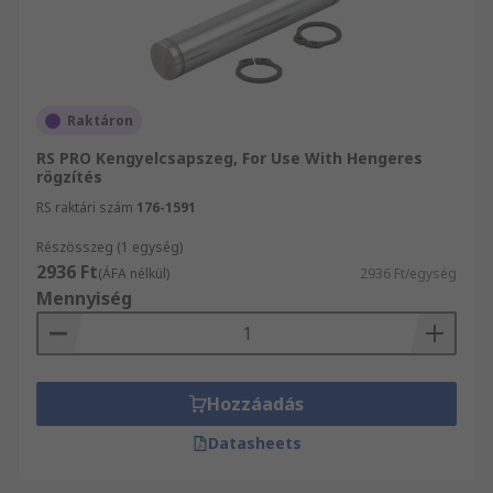
Raktáron
RS PRO Kengyelcsapszeg, For Use With Hengeres
rögzítés
RS raktári szám
176-1591
Részösszeg (1 egység)
2936 Ft
(ÁFA nélkül)
2936 Ft/egység
Mennyiség
Hozzáadás
Datasheets