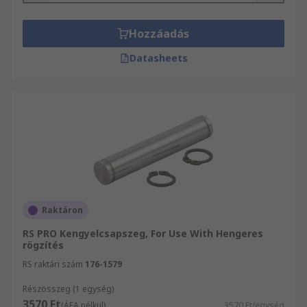
Hozzáadás
Datasheets
Raktáron
RS PRO Kengyelcsapszeg, For Use With Hengeres
rögzítés
RS raktári szám
176-1579
Részösszeg (1 egység)
3570 Ft
(ÁFA nélkül)
3570 Ft/egység