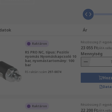
y biztosítva, hogy a nyomás a megadott határokon belül mar
rdekében, hogy ott legyen jelen, ahol szükséges.
datok
Ár
típusú nyomás alatt működnek, mint például a negatív nyo
k határozzák meg, és ez természetesen hatással lesz arra, h
Részösszeg (1 egysé
Raktáron
és minimális nyomásbeállítással és változó feszültségesésse
23 055 Ft
(ÁFA nélkü
RS PRO NC, típus: Pozitív
Mennyiség
nyomás Nyomáskapcsoló 10
bar, nyomástartomány: 100
bar
RS raktári szám
297-0074
Hoz
Data
Részösszeg (1 egysé
Raktáron
22 200 Ft
(ÁFA nélkü