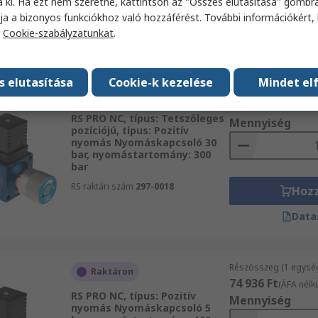
a ki. Ha ezt nem szeretné, kattintson az "Összes elutasítása" gombra
Hoz
ja a bizonyos funkciókhoz való hozzáférést. További információkért, 
a
Cookie-szabályzatunkat
.
Data
s elutasítása
Cookie-k kezelése
Mindet el
Részösszeg (1 egysé
Raktáron
67 838 Ft
(ÁFA nélkü
RS PRO NC, típus: Tetszőleges
Mennyiség
pozíciójú, típus: Pozitív
nyomás Nyomáskapcsoló 30
bar, nyomástartomány: 300
bar
RS raktári szám
297-0018
Hoz
Data
Részösszeg (1 egysé
Raktáron
74 936 Ft
(ÁFA nélkü
RS PRO NC, típus: Pozitív
Mennyiség
nyomás Nyomáskapcsoló 5