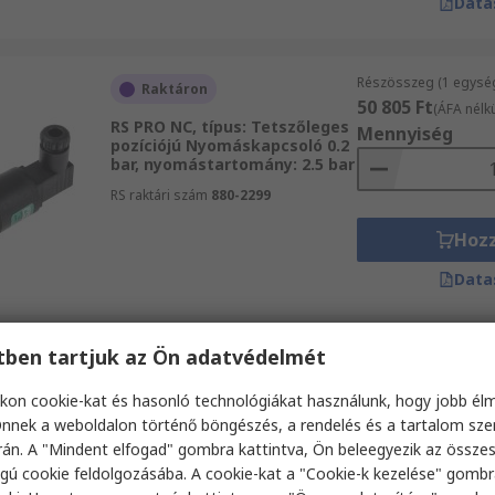
Data
Részösszeg (1 egysé
Raktáron
50 805 Ft
(ÁFA nélkü
RS PRO NC, típus: Tetszőleges
Mennyiség
pozíciójú Nyomáskapcsoló 0.2
bar, nyomástartomány: 2.5 bar
RS raktári szám
880-2299
Hoz
Data
etben tartjuk az Ön adatvédelmét
Részösszeg (1 egysé
Raktáron
73 830 Ft
(ÁFA nélkü
kon cookie-kat és hasonló technológiákat használunk, hogy jobb él
RS PRO NC, típus: Pozitív
Mennyiség
nyomás Nyomáskapcsoló 50
nnek a weboldalon történő böngészés, a rendelés és a tartalom sz
bar, nyomástartomány: 400
án. A "Mindent elfogad" gombra kattintva, Ön beleegyezik az össze
bar
gú cookie feldolgozásába. A cookie-kat a "Cookie-k kezelése" gombr
RS raktári szám
297-0030