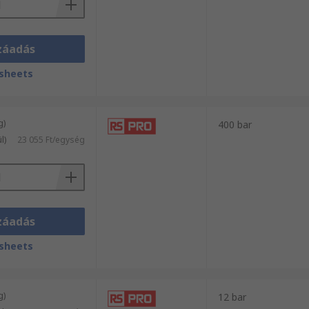
záadás
sheets
g)
400 bar
l)
23 055 Ft/egység
záadás
sheets
g)
12 bar