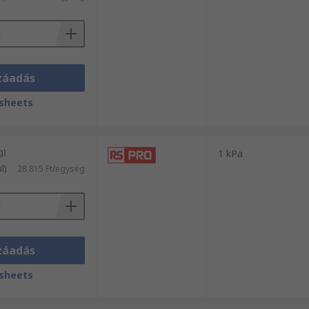
záadás
sheets
g)
1 kPa
l)
28 815 Ft/egység
záadás
sheets