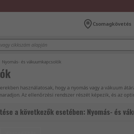
Csomagkövetés
Nyomás- és vákuumkapcsolók
lók
rekben használatosak, hogy a nyomás vagy a vákuum átára
 maradjon. Az ellenőrzési rendszer részét képezik, és az op
tése a következők esetében: Nyomás- és vá
olók?
nek. A nyomáskapcsolókat a bemeneten lévő folyadéknyomá
Visszaállítás