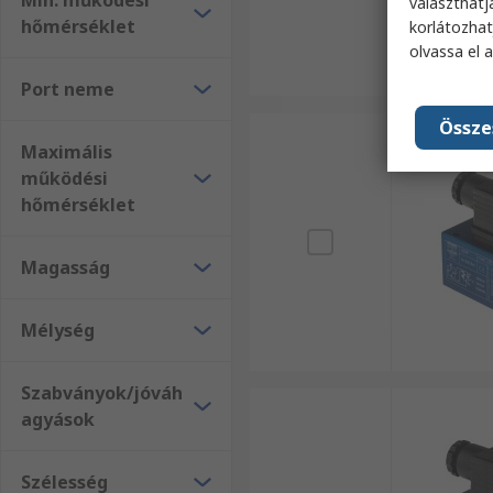
Min. működési
választhatj
hőmérséklet
korlátozhat
olvassa el 
Port neme
Össze
Maximális
működési
hőmérséklet
Magasság
Mélység
Szabványok/jóváh
agyások
Szélesség