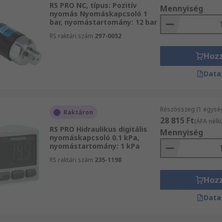
RS PRO NC, típus: Pozitív
Mennyiség
nyomás Nyomáskapcsoló 1
bar, nyomástartomány: 12 bar
RS raktári szám
297-0052
Hoz
Data
Részösszeg (1 egysé
Raktáron
28 815 Ft
(ÁFA nélkü
RS PRO Hidraulikus digitális
Mennyiség
nyomáskapcsoló 0.1 kPa,
nyomástartomány: 1 kPa
RS raktári szám
235-1198
Hoz
Data