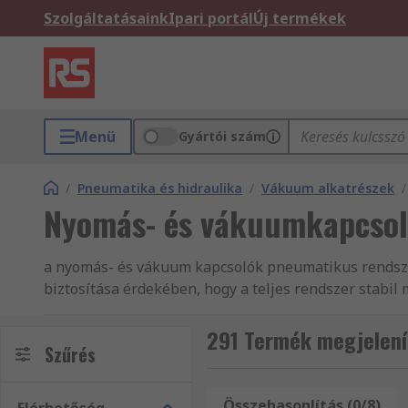
Szolgáltatásaink
Ipari portál
Új termékek
Menü
Gyártói szám
/
Pneumatika és hidraulika
/
Vákuum alkatrészek
/
Nyomás- és vákuumkapcso
a nyomás- és vákuum kapcsolók pneumatikus rendsze
biztosítása érdekében, hogy a teljes rendszer stabil
biztosítják.
291 Termék megjelení
Hogyan működnek a nyomás- és vákuumkapcs
Szűrés
A nyomás- és vákuum-kapcsolók eltérő módon működ
Összehasonlítás (0/8)