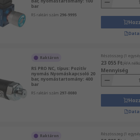
bar, nyomástartomány: 100
bar
RS raktári szám
296-9995
Hoz
Data
Részösszeg (1 egysé
Raktáron
23 055 Ft
(ÁFA nélkü
RS PRO NC, típus: Pozitív
Mennyiség
nyomás Nyomáskapcsoló 20
bar, nyomástartomány: 400
bar
RS raktári szám
297-0080
Hoz
Data
Részösszeg (1 egysé
Raktáron