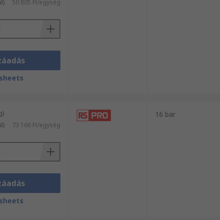
l)
50 805 Ft/egység
záadás
sheets
g)
16 bar
l)
73 166 Ft/egység
záadás
sheets