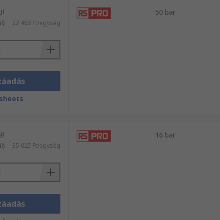
g)
50 bar
l)
22 463 Ft/egység
záadás
sheets
g)
16 bar
l)
35 025 Ft/egység
záadás