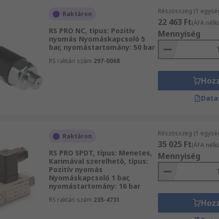
Részösszeg (1 egysé
Raktáron
22 463 Ft
(ÁFA nélkü
RS PRO NC, típus: Pozitív
Mennyiség
nyomás Nyomáskapcsoló 5
bar, nyomástartomány: 50 bar
RS raktári szám
297-0068
Hoz
Data
Részösszeg (1 egysé
Raktáron
35 025 Ft
(ÁFA nélkü
RS PRO SPDT, típus: Menetes,
Mennyiség
Karimával szerelhető, típus:
Pozitív nyomás
Nyomáskapcsoló 1 bar,
nyomástartomány: 16 bar
RS raktári szám
235-4731
Hoz