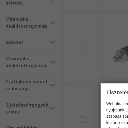
mérete
Minimális
beállított nyomás
Sorozat
Maximális
beállított nyomás
Csatlakozó menet
szabványa
Tisztel
Weboldalun
Kijelzőszámjegyek
nyújtsunk Ö
száma
szabása sor
létfontossá