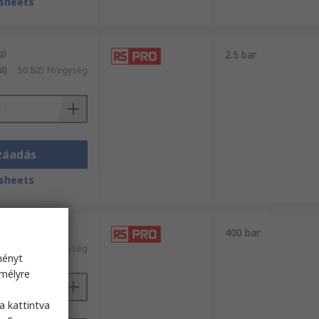
sheets
g)
2.5 bar
l)
50 805 Ft/egység
záadás
sheets
g)
400 bar
l)
73 830 Ft/egység
ményt
emélyre
s
a kattintva