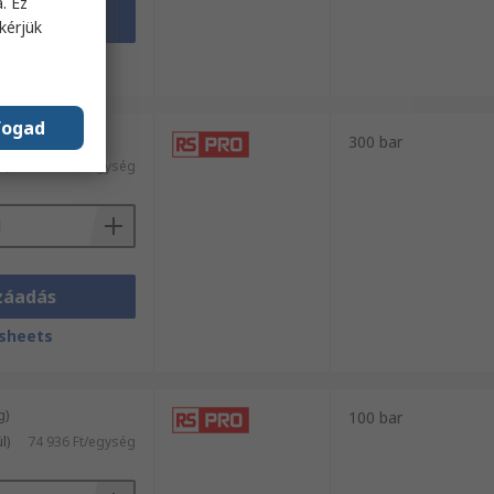
. Ez
záadás
kérjük
sheets
fogad
g)
300 bar
l)
67 838 Ft/egység
záadás
sheets
g)
100 bar
l)
74 936 Ft/egység