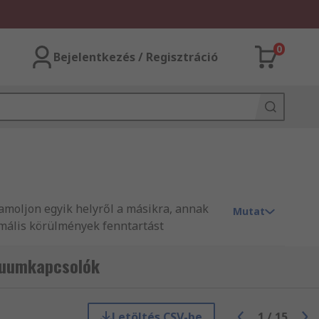
0
Bejelentkezés / Regisztráció
moljon egyik helyről a másikra, annak
Mutat
timális körülmények fenntartást
kuumkapcsolók
s szabályozza. Ha a nyomás elér egy
Letöltés CSV-be
1
/
15