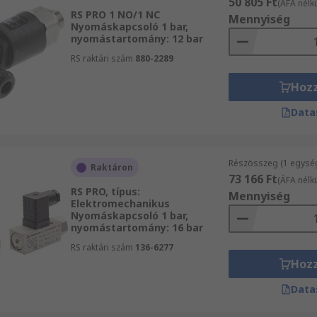
50 805 Ft
(ÁFA nélkü
RS PRO 1 NO/1 NC
Mennyiség
Nyomáskapcsoló 1 bar,
nyomástartomány: 12 bar
RS raktári szám
880-2289
Hoz
Data
Részösszeg (1 egysé
Raktáron
73 166 Ft
(ÁFA nélkü
RS PRO, típus:
Mennyiség
Elektromechanikus
Nyomáskapcsoló 1 bar,
nyomástartomány: 16 bar
RS raktári szám
136-6277
Hoz
Data