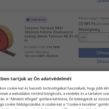
Data
Részösszeg (1 egysé
Raktáron
23 681 Ft
(ÁFA nélkü
Teroson Teroson RB81
Mennyiség
20x2mm Fekete Önolvasztó
szalag 20mm Teroson RB 81 30
m
RS raktári szám
194-5898
Gyártó cikkszáma
Hoz
Teroson RB81 20x2mm
Data
etben tartjuk az Ön adatvédelmét
Részösszeg (1 tekercs
Raktáron
12 731 Ft
(ÁFA nélkü
kon cookie-kat és hasonló technológiákat használunk, hogy jobb él
Advance Tapes AT87 Fekete
Mennyiség
8500 V Önolvasztó szalag
nnek a weboldalon történő böngészés, a rendelés és a tartalom sz
50mm 10 m
án. A "Mindent elfogad" gombra kattintva, Ön beleegyezik az össze
RS raktári szám
494-449
gú cookie feldolgozásába. A cookie-kat a "Cookie-k kezelése" gombr
Gyártó cikkszáma
AT87