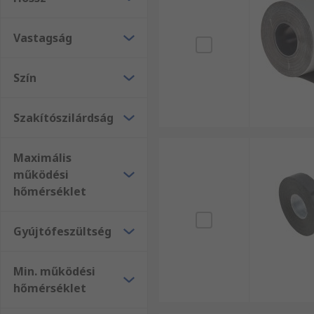
A speciális szalagnak számos előnye van, Ezek közé 
UV-sugárzásnak ellenálló jelleg, és a legkülönfélébb 
Vastagság
Szín
Szakítószilárdság
Maximális
működési
hőmérséklet
Gyújtófeszültség
Min. működési
hőmérséklet