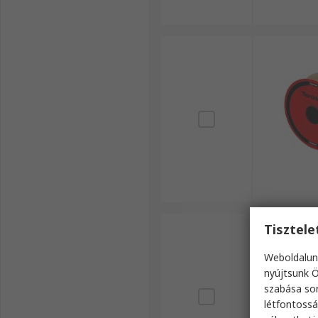
Tisztel
Weboldalun
nyújtsunk Ö
szabása sor
létfontossá