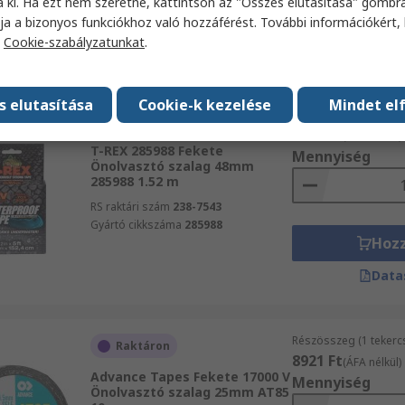
a ki. Ha ezt nem szeretné, kattintson az "Összes elutasítása" gombra
Hoz
ja a bizonyos funkciókhoz való hozzáférést. További információkért, 
a
Cookie-szabályzatunkat
.
Data
s elutasítása
Cookie-k kezelése
Mindet el
Részösszeg (1 egysé
Raktáron
5524 Ft
(ÁFA nélkül)
T-REX 285988 Fekete
Mennyiség
Önolvasztó szalag 48mm
285988 1.52 m
RS raktári szám
238-7543
Gyártó cikkszáma
285988
Hoz
Data
Részösszeg (1 tekercs
Raktáron
8921 Ft
(ÁFA nélkül)
Advance Tapes Fekete 17000 V
Mennyiség
Önolvasztó szalag 25mm AT85