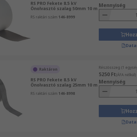
RS PRO Fekete 8.5 kV
Mennyiség
tartoznak: jó magas és alacsony hőmérsékletű teljesítmény,
Önolvasztó szalag 50mm 10 m
alakzatokra is illeszthető.
RS raktári szám
146-8999
Hoz
Data
Részösszeg (1 egysé
Raktáron
5250 Ft
(ÁFA nélkül)
RS PRO Fekete 8.5 kV
Mennyiség
Önolvasztó szalag 25mm 10 m
RS raktári szám
146-8998
Hoz
Data