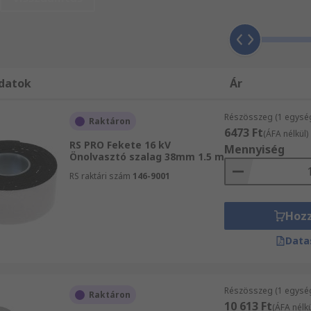
t?
as-oxidból készül, a vezetékek és kábelek burkolására és s
ülőgépipar. Az önmagát egyesítő szalagot arra is lehet haszn
lkalmazzák a nedvesség tömítő ízületek szigetelési célokra
datok
Ár
Részösszeg (1 egysé
Raktáron
6473 Ft
(ÁFA nélkül)
RS PRO Fekete 16 kV
Mennyiség
Önolvasztó szalag 38mm 1.5 m
 különböző színekben, leggyakrabban fekete, és különböző
ilikonból vagy poli(izobutilén) (PIB) készülhetnek.
RS raktári szám
146-9001
Hoz
Data
őtől távol történő tárolása biztosítja a jó eltarthatóságot
lagnak?
Részösszeg (1 egysé
Raktáron
10 613 Ft
(ÁFA nélkü