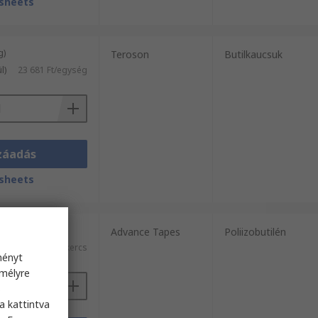
sheets
g)
Teroson
Butilkaucsuk
l)
23 681 Ft/egység
záadás
sheets
 / 10 méter)
Advance Tapes
Poliizobutilén
l)
12 731 Ft/tekercs
ményt
emélyre
s
a kattintva