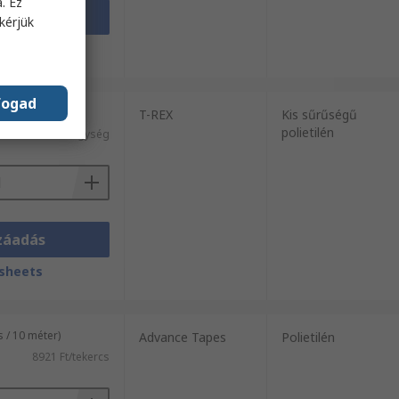
. Ez
záadás
kérjük
sheets
fogad
g)
T-REX
Kis sűrűségű
polietilén
5524 Ft/egység
záadás
sheets
 / 10 méter)
Advance Tapes
Polietilén
8921 Ft/tekercs