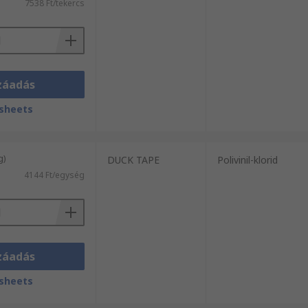
7538 Ft/tekercs
záadás
sheets
g)
DUCK TAPE
Polivinil-klorid
4144 Ft/egység
záadás
sheets