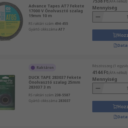
7538 Ft
(ÁFA nélkül)
Advance Tapes AT7 Fekete
Mennyiség
17000 V Önolvasztó szalag
19mm 10 m
RS raktári szám
494-455
Gyártó cikkszáma
AT7
Hoz
Data
Részösszeg (1 egysé
Raktáron
4144 Ft
(ÁFA nélkül)
DUCK TAPE 283037 Fekete
Mennyiség
Önolvasztó szalag 25mm
283037 3 m
RS raktári szám
238-5587
Gyártó cikkszáma
283037
Hoz
Data