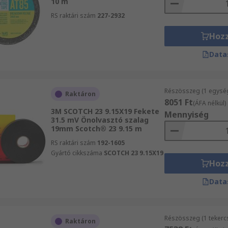
10 m
RS raktári szám
227-2932
Hoz
Data
Részösszeg (1 egysé
Raktáron
8051 Ft
(ÁFA nélkül)
3M SCOTCH 23 9.15X19 Fekete
Mennyiség
31.5 mV Önolvasztó szalag
19mm Scotch® 23 9.15 m
RS raktári szám
192-1605
Gyártó cikkszáma
SCOTCH 23 9.15X19
Hoz
Data
Részösszeg (1 tekercs
Raktáron