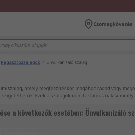
Csomagkövetés
Ragasztószalagok
/
Önvulkanizáló szalag
gumiszalag, amely megfeszítéskor magához ragad vagy mego
an szigetelhetők. Ezek a szalagok nem tartalmaznak semmily
 összeolvadás azt jelenti, hogy ezek a szalagok összetapasz
belek és kábelcsatlakozások körül. A ragasztás akkor törté
ése a következők esetében: Önvulkanizáló sz
gynevezett önégetési folyamaton keresztül. A gumi hiánya m
yagából.
Visszaállítás