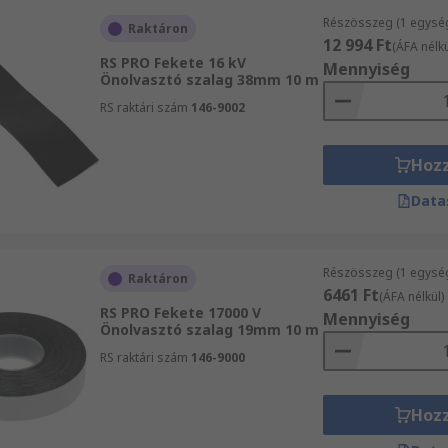
Részösszeg (1 egysé
Raktáron
12 994 Ft
(ÁFA nélkü
RS PRO Fekete 16 kV
Mennyiség
Önolvasztó szalag 38mm 10 m
RS raktári szám
146-9002
Hoz
Data
Részösszeg (1 egysé
Raktáron
6461 Ft
(ÁFA nélkül)
RS PRO Fekete 17000 V
Mennyiség
Önolvasztó szalag 19mm 10 m
RS raktári szám
146-9000
Hoz