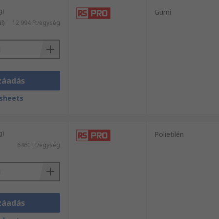
g)
Gumi
l)
12 994 Ft/egység
záadás
sheets
g)
Polietilén
6461 Ft/egység
záadás