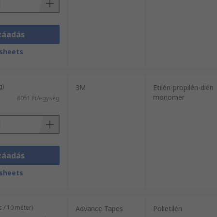
záadás
sheets
g)
3M
Etilén-propilén-dién
monomer
8051 Ft/egység
záadás
sheets
 / 10 méter)
Advance Tapes
Polietilén