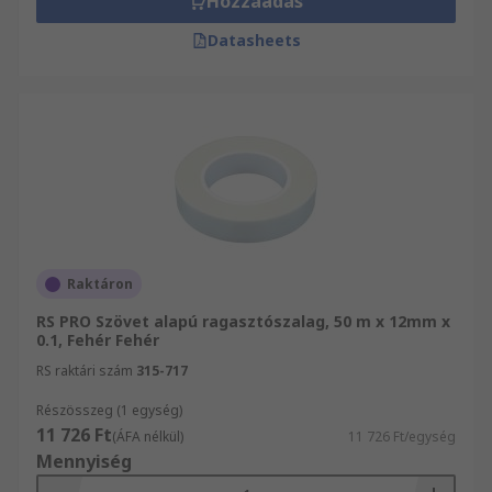
Hozzáadás
Datasheets
Raktáron
RS PRO Szövet alapú ragasztószalag, 50 m x 12mm x
0.1, Fehér Fehér
RS raktári szám
315-717
Részösszeg (1 egység)
11 726 Ft
(ÁFA nélkül)
11 726 Ft/egység
Mennyiség