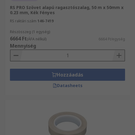
RS PRO Szövet alapú ragasztószalag, 50 m x 50mm x
Az ezüstszürke ragasztószalagot eredetileg a
0.23 mm, Kék Fényes
fűtő- vagy légkondicionáló csatornák
RS raktári szám
146-7419
csatlakozásainak tömítésére használták, hogy
légmentesek legyenek, de ma már több célra is
Részösszeg (1 egység)
6664 Ft
használhatók, beleértve a dolgok egymáshoz
(ÁFA nélkül)
6664 Ft/egység
Mennyiség
vagy egy felületre való fogását. Különböző
anyagokból állnak rendelkezésre, különböző
tulajdonságokkal és színekkel, lehetővé téve sok
feladat elvégzését - ezáltal minden
Hozzáadás
barkácskészlet elengedhetetlen kelléke
Datasheets