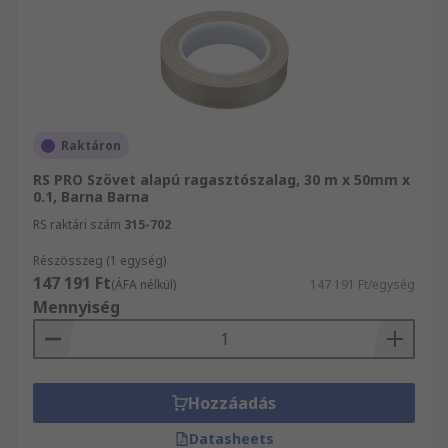
Raktáron
RS PRO Szövet alapú ragasztószalag, 30 m x 50mm x
0.1, Barna Barna
RS raktári szám
315-702
Részösszeg (1 egység)
147 191 Ft
(ÁFA nélkül)
147 191 Ft/egység
Mennyiség
Hozzáadás
Datasheets