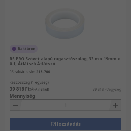
Raktáron
RS PRO Szövet alapú ragasztószalag, 33 m x 19mm x
0.1, Átlátszó Átlátszó
RS raktári szám
315-700
Részösszeg (1 egység)
39 818 Ft
(ÁFA nélkül)
39 818 Ft/egység
Mennyiség
Hozzáadás