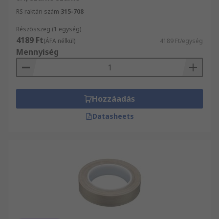
RS raktári szám
315-708
Részösszeg (1 egység)
4189 Ft
(ÁFA nélkül)
4189 Ft/egység
Mennyiség
Hozzáadás
Datasheets