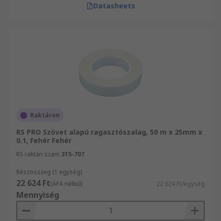
Datasheets
Raktáron
RS PRO Szövet alapú ragasztószalag, 50 m x 25mm x
0.1, Fehér Fehér
RS raktári szám
315-707
Részösszeg (1 egység)
22 624 Ft
(ÁFA nélkül)
22 624 Ft/egység
Mennyiség