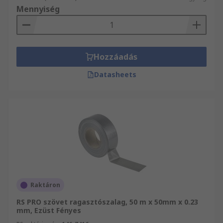
ragasztóanyag. Ez a szalag ideális olyan
Mennyiség
ritka munkákhoz, ahol a hosszú élettartam
nem jelent problémát.
Ipari minőségű ragasztószalag
: Ez
erősebb anyagból készült, keményebb
Hozzáadás
külső réteggel és vastagabb ragasztóva
Datasheets
rendelkezik. Ez a ragasztószalag
igénybevételre alkalmas, és ideális
szőnyegek kiállításokon történő
lenntartására
Professzionális minőségű ragasztószalag
: Ezek a nagyobb szilárdság, tartósság és
tapadás érdekében strongebb
hátlapanyaggal rendelkeznek, mint az ipari
ragasztószalagok. Ezeket a szalagokat
Raktáron
gyakran használják vállalkozók és
RS PRO szövet ragasztószalag, 50 m x 50mm x 0.23
építőipari dolgozók.
mm, Ezüst Fényes