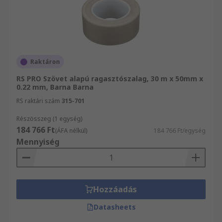
Raktáron
RS PRO Szövet alapú ragasztószalag, 30 m x 50mm x
0.22 mm, Barna Barna
RS raktári szám
315-701
Részösszeg (1 egység)
184 766 Ft
(ÁFA nélkül)
184 766 Ft/egység
Mennyiség
Hozzáadás
Datasheets