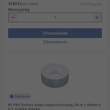
4189 Ft
(ÁFA nélkül)
4189 Ft/egység
Mennyiség
Hozzáadás
Datasheets
Raktáron
RS PRO Szövet alapú ragasztószalag, 50 m x 50mm x
0.1, Szürke Szürke