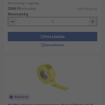
Részösszeg (1 egység)
2066 Ft
(ÁFA nélkül)
2066 Ft/egység
Mennyiség
Hozzáadás
Datasheets
Raktáron
RS PRO szövet ragasztószalag, 50 m x 50mm x 0.23