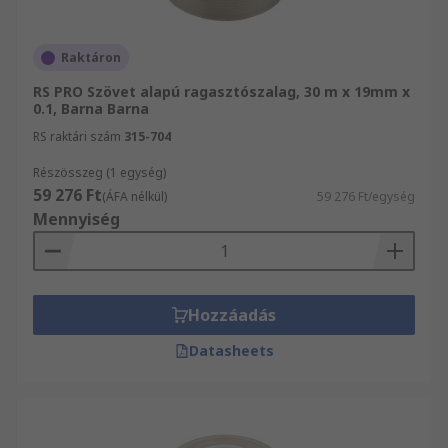
Raktáron
RS PRO Szövet alapú ragasztószalag, 30 m x 19mm x
0.1, Barna Barna
RS raktári szám
315-704
Részösszeg (1 egység)
59 276 Ft
(ÁFA nélkül)
59 276 Ft/egység
Mennyiség
Hozzáadás
Datasheets