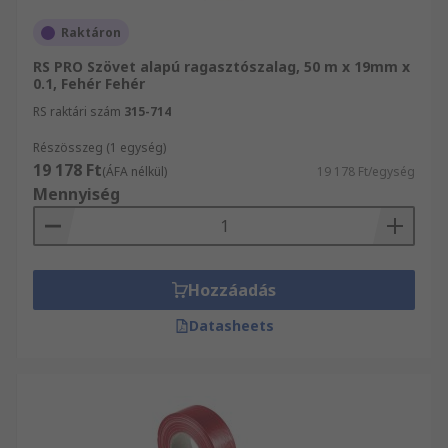
Raktáron
RS PRO Szövet alapú ragasztószalag, 50 m x 19mm x
0.1, Fehér Fehér
RS raktári szám
315-714
Részösszeg (1 egység)
19 178 Ft
(ÁFA nélkül)
19 178 Ft/egység
Mennyiség
Hozzáadás
Datasheets