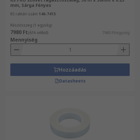
mm, Sárga Fényes
RS raktári szám
146-7415
Részösszeg (1 egység)
7980 Ft
(ÁFA nélkül)
7980 Ft/egység
Mennyiség
Hozzáadás
Datasheets