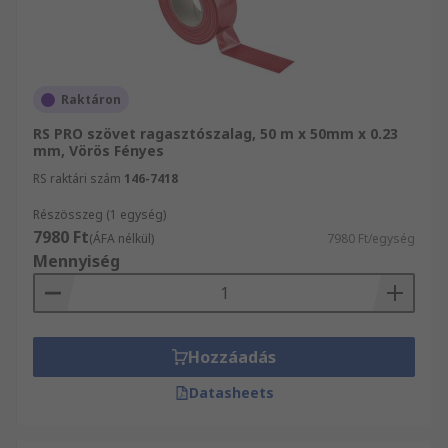
Raktáron
RS PRO szövet ragasztószalag, 50 m x 50mm x 0.23
mm, Vörös Fényes
RS raktári szám
146-7418
Részösszeg (1 egység)
7980 Ft
(ÁFA nélkül)
7980 Ft/egység
Mennyiség
Hozzáadás
Datasheets