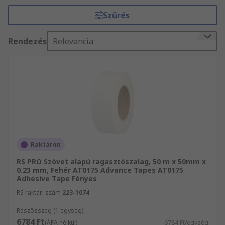
nyújt a piacon kapható különböző típusokról.
Szűrés
A ragasztószalagok típusai
Rendezés
Relevancia
Szigetelőszalag
: Ez nem fényvisszaverő
és, ellentétben a normál csatorna szalag,
kézzel téphető és ragadós maradványok
nélkül könnyen eltávolítható. A szigszalagot
nem fényvisszaverő tulajdonságai miatt a
tévé- és filmiparban gyakran használják,
ideiglenesen kábeleket ragasztanak vele a
padlóra vagy világítótesteket az oszlopokra.
Raktáron
A szigetelőszalag otthon is használható
RS PRO Szövet alapú ragasztószalag, 50 m x 50mm x
kábelek szőnyeghez, betonhoz vagy fához
0.23 mm, Fehér AT0175 Advance Tapes AT0175
történő rögzítéséhez.
Adhesive Tape Fényes
Általános célú ragasztószalag
: alacsony
RS raktári szám
223-1074
szövetszámmal, vékony külső polietilén
Részösszeg (1 egység)
fóliával rendelkező kis tömegű
6784 Ft
(ÁFA nélkül)
6784 Ft/egység