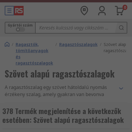
0
Gyártói szám
/
Ragasztók,
/
Ragasztószalagok
/
Szövet alapú
tömítőanyagok
ragasztószala
és
ragasztószalagok
Szövet alapú ragasztószalagok
A ragasztószalag egy szövet hátoldalú nyomás
érzékeny szalag, amely gyakran van bevonva
polietilénnel. A ragasztószalagok fő jellemzője az
erős ragasztási kapacitás és az ellenállás. A
378 Termék megjelenítése a következők
különböző ragasztószalagok felépítése a
esetében: Szövet alapú ragasztószalagok
használt hátterek és ragasztók típusától függ.
Szigszalag-útmutatónkteljesebb áttekintést