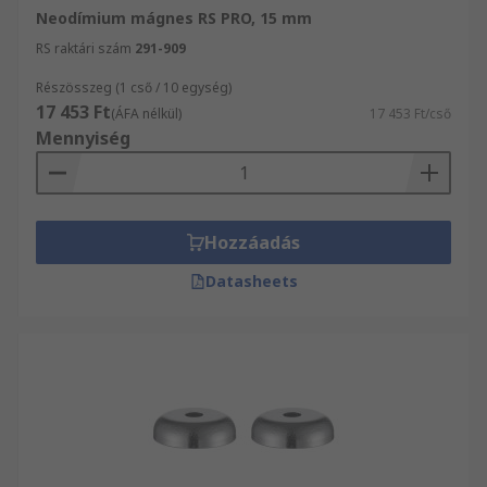
Neodímium mágnes RS PRO, 15 mm
RS raktári szám
291-909
Részösszeg (1 cső / 10 egység)
17 453 Ft
(ÁFA nélkül)
17 453 Ft/cső
Mennyiség
Hozzáadás
Datasheets