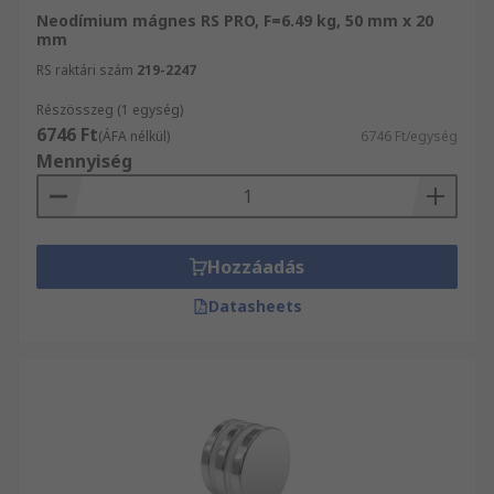
Neodímium mágnes RS PRO, F=6.49 kg, 50 mm x 20
mm
RS raktári szám
219-2247
Részösszeg (1 egység)
6746 Ft
(ÁFA nélkül)
6746 Ft/egység
Mennyiség
Hozzáadás
Datasheets