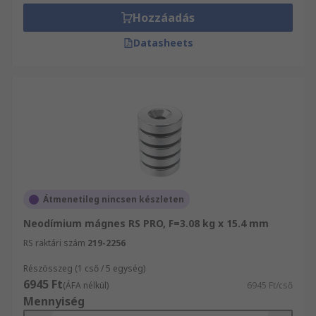
Hozzáadás
Datasheets
Átmenetileg nincsen készleten
Neodímium mágnes RS PRO, F=3.08 kg x 15.4 mm
RS raktári szám
219-2256
Részösszeg (1 cső / 5 egység)
6945 Ft
(ÁFA nélkül)
6945 Ft/cső
Mennyiség