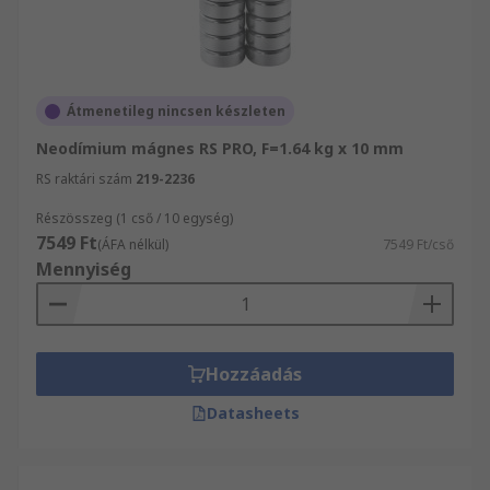
Átmenetileg nincsen készleten
Neodímium mágnes RS PRO, F=1.64 kg x 10 mm
RS raktári szám
219-2236
Részösszeg (1 cső / 10 egység)
7549 Ft
(ÁFA nélkül)
7549 Ft/cső
Mennyiség
Hozzáadás
Datasheets