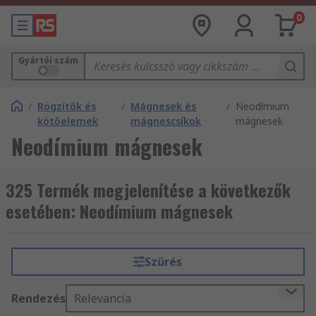
0
Gyártói szám
/
Rögzítők és
/
Mágnesek és
/
Neodímium
kötőelemek
mágnescsíkok
mágnesek
Neodímium mágnesek
325 Termék megjelenítése a következők
esetében: Neodímium mágnesek
Szűrés
Rendezés
Relevancia