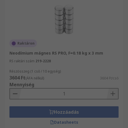
Raktáron
Neodímium mágnes RS PRO, F=0.18 kg x 3 mm
RS raktári szám
219-2228
Részösszeg (1 cső / 10 egység)
3604 Ft
(ÁFA nélkül)
3604 Ft/cső
Mennyiség
Hozzáadás
Datasheets