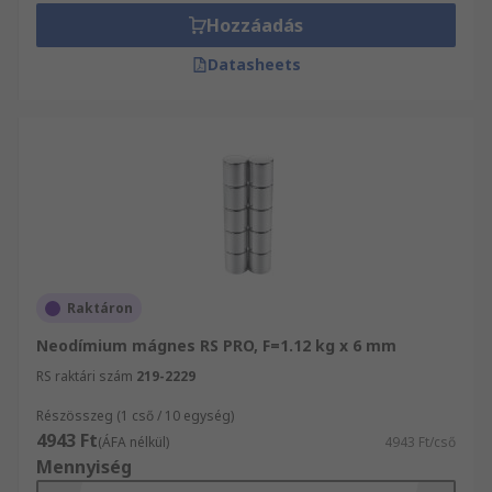
Hozzáadás
Datasheets
Raktáron
Neodímium mágnes RS PRO, F=1.12 kg x 6 mm
RS raktári szám
219-2229
Részösszeg (1 cső / 10 egység)
4943 Ft
(ÁFA nélkül)
4943 Ft/cső
Mennyiség