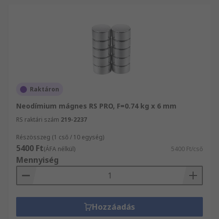
Raktáron
Neodímium mágnes RS PRO, F=0.74 kg x 6 mm
RS raktári szám
219-2237
Részösszeg (1 cső / 10 egység)
5400 Ft
(ÁFA nélkül)
5400 Ft/cső
Mennyiség
Hozzáadás