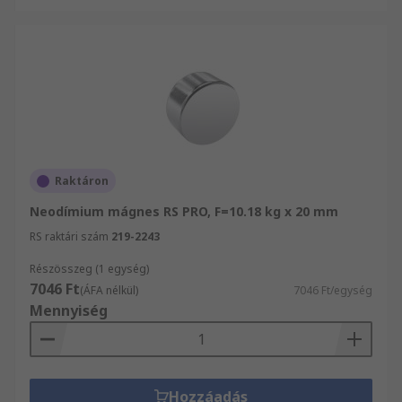
Raktáron
Neodímium mágnes RS PRO, F=10.18 kg x 20 mm
RS raktári szám
219-2243
Részösszeg (1 egység)
7046 Ft
(ÁFA nélkül)
7046 Ft/egység
Mennyiség
Hozzáadás