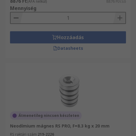
8876 Ft
(ÁFA nélkül)
8876 Ft/cső
Mennyiség
Hozzáadás
Datasheets
Átmenetileg nincsen készleten
Neodímium mágnes RS PRO, F=8.3 kg x 20 mm
RS raktári szám
219-2226