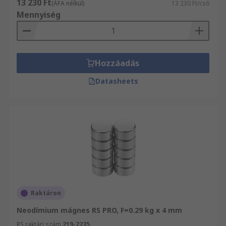
13 230 Ft
(ÁFA nélkül)
13 230 Ft/cső
Mennyiség
Hozzáadás
Datasheets
Raktáron
Neodímium mágnes RS PRO, F=0.29 kg x 4 mm
RS raktári szám
219-2235