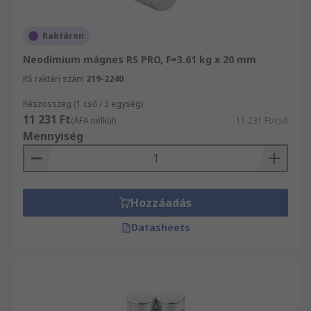
Raktáron
Neodímium mágnes RS PRO, F=3.61 kg x 20 mm
RS raktári szám
219-2240
Részösszeg (1 cső / 3 egység)
11 231 Ft
(ÁFA nélkül)
11 231 Ft/cső
Mennyiség
Hozzáadás
Datasheets