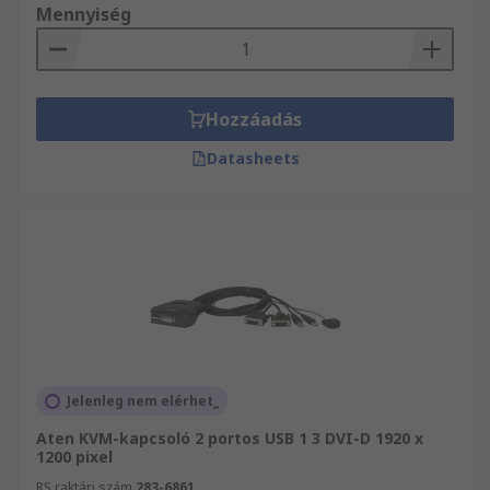
Mennyiség
Hozzáadás
Datasheets
Jelenleg nem elérhet_
Aten KVM-kapcsoló 2 portos USB 1 3 DVI-D 1920 x
1200 pixel
RS raktári szám
283-6861