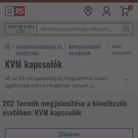
0
Gyártói szám
/
Számítástechnika és
/
Billentyűzetek
/
KVM
perifériák
és egerek
kapcsolók
KVM kapcsolók
Mi az RS-nél garantáljuk, hogy amikor üzleti
ügyfeleink online rendelnek nálunk, a
legkiválóbb minőségű, és a munkavédelmi
szabványoknak megfelelő termékeket vásárolják.
202 Termék megjelenítése a következők
Ügyfélszolgálatunk magas minőségére méltán
esetében: KVM kapcsolók
építhetjük hírnevünket. Több mint 550 000
termékünk között KVM, elosztók és jelbővítők és
Számítástechnika és perifériák széles
Szűrés
választékát találja. A 24 órán belüli szállításnak