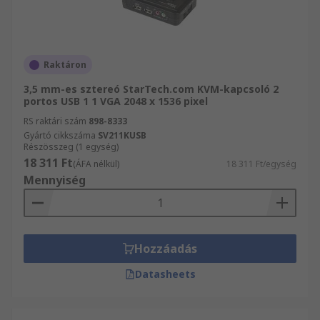
Raktáron
3,5 mm-es sztereó StarTech.com KVM-kapcsoló 2
portos USB 1 1 VGA 2048 x 1536 pixel
RS raktári szám
898-8333
Gyártó cikkszáma
SV211KUSB
Részösszeg (1 egység)
18 311 Ft
(ÁFA nélkül)
18 311 Ft/egység
Mennyiség
Hozzáadás
Datasheets