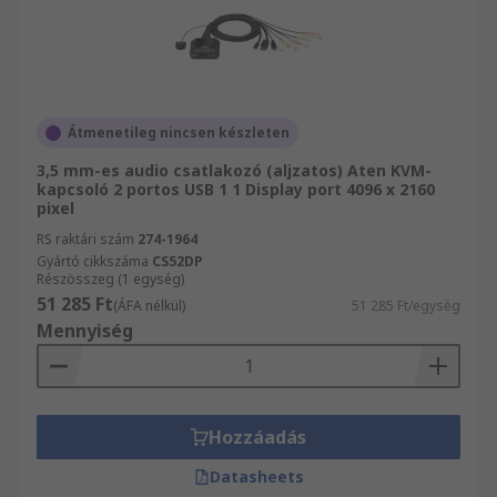
Átmenetileg nincsen készleten
3,5 mm-es audio csatlakozó (aljzatos) Aten KVM-
kapcsoló 2 portos USB 1 1 Display port 4096 x 2160
pixel
RS raktári szám
274-1964
Gyártó cikkszáma
CS52DP
Részösszeg (1 egység)
51 285 Ft
(ÁFA nélkül)
51 285 Ft/egység
Mennyiség
Hozzáadás
Datasheets