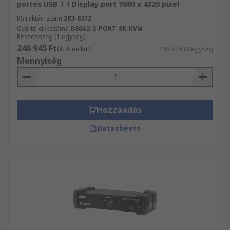
portos USB 1 1 Display port 7680 x 4320 pixel
RS raktári szám
283-8312
Gyártó cikkszáma
D86A2-2-PORT-8K-KVM
Részösszeg (1 egység)
246 945 Ft
(ÁFA nélkül)
246 945 Ft/egység
Mennyiség
Hozzáadás
Datasheets