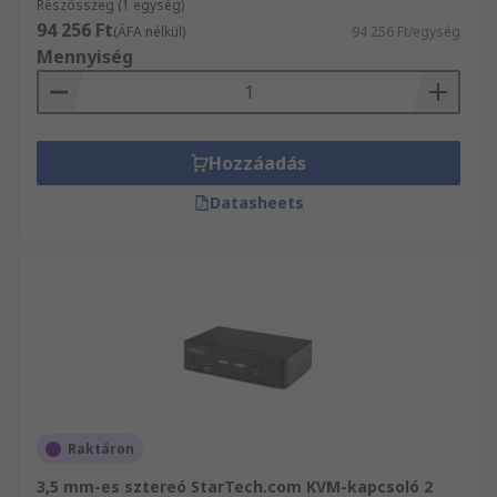
Részösszeg (1 egység)
94 256 Ft
(ÁFA nélkül)
94 256 Ft/egység
Mennyiség
Hozzáadás
Datasheets
Raktáron
3,5 mm-es sztereó StarTech.com KVM-kapcsoló 2