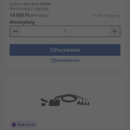
Gyártó cikkszáma
CS22U
Részösszeg (1 egység)
14 036 Ft
(ÁFA nélkül)
14 036 Ft/egység
Mennyiség
Hozzáadás
Datasheets
Raktáron