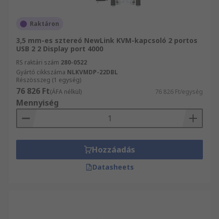
Raktáron
3,5 mm-es sztereó NewLink KVM-kapcsoló 2 portos
USB 2 2 Display port 4000
RS raktári szám
280-0522
Gyártó cikkszáma
NLKVMDP-22DBL
Részösszeg (1 egység)
76 826 Ft
(ÁFA nélkül)
76 826 Ft/egység
Mennyiség
Hozzáadás
Datasheets