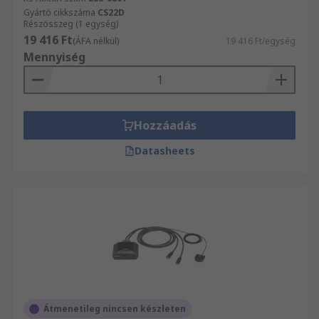
Gyártó cikkszáma
CS22D
Részösszeg (1 egység)
19 416 Ft
(ÁFA nélkül)
19 416 Ft/egység
Mennyiség
Hozzáadás
Datasheets
Átmenetileg nincsen készleten