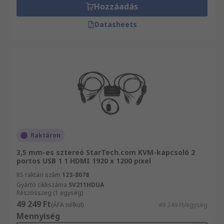
Hozzáadás
Datasheets
Raktáron
3,5 mm-es sztereó StarTech.com KVM-kapcsoló 2
portos USB 1 1 HDMI 1920 x 1200 pixel
RS raktári szám
123-8078
Gyártó cikkszáma
SV211HDUA
Részösszeg (1 egység)
49 249 Ft
(ÁFA nélkül)
49 249 Ft/egység
Mennyiség