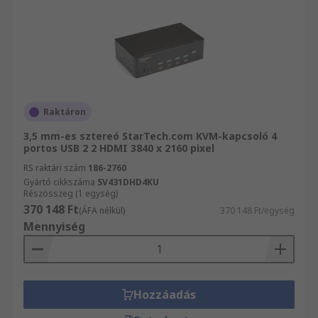
Raktáron
3,5 mm-es sztereó StarTech.com KVM-kapcsoló 4
portos USB 2 2 HDMI 3840 x 2160 pixel
RS raktári szám
186-2760
Gyártó cikkszáma
SV431DHD4KU
Részösszeg (1 egység)
370 148 Ft
(ÁFA nélkül)
370 148 Ft/egység
Mennyiség
Hozzáadás