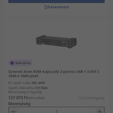
Datasheets
Raktáron
Sztereó Aten KVM-kapcsoló 2 portos USB 1 3 DVI I
2560 x 1600 pixel
RS raktári szám
285-4459
Gyártó cikkszáma
CS1782A
Részösszeg (1 egység)
127 073 Ft
(ÁFA nélkül)
127 073 Ft/egység
Mennyiség