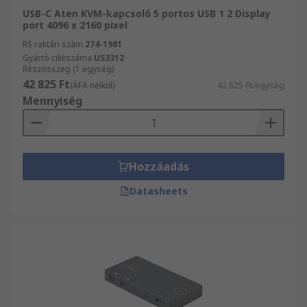
USB-C Aten KVM-kapcsoló 5 portos USB 1 2 Display
port 4096 x 2160 pixel
RS raktári szám
274-1981
Gyártó cikkszáma
US3312
Részösszeg (1 egység)
42 825 Ft
(ÁFA nélkül)
42 825 Ft/egység
Mennyiség
Hozzáadás
Datasheets