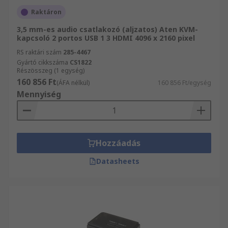
Raktáron
3,5 mm-es audio csatlakozó (aljzatos) Aten KVM-
kapcsoló 2 portos USB 1 3 HDMI 4096 x 2160 pixel
RS raktári szám
285-4467
Gyártó cikkszáma
CS1822
Részösszeg (1 egység)
160 856 Ft
(ÁFA nélkül)
160 856 Ft/egység
Mennyiség
Hozzáadás
Datasheets