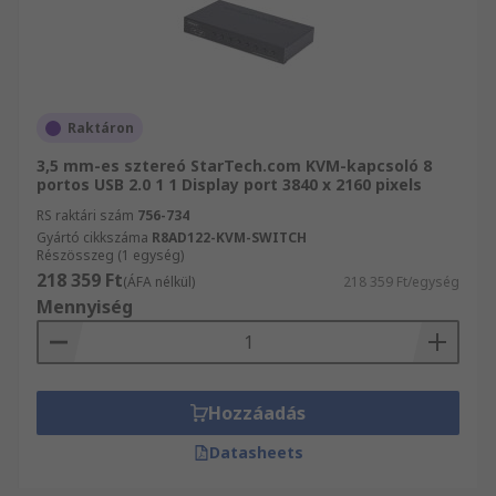
Raktáron
3,5 mm-es sztereó StarTech.com KVM-kapcsoló 8
portos USB 2.0 1 1 Display port 3840 x 2160 pixels
RS raktári szám
756-734
Gyártó cikkszáma
R8AD122-KVM-SWITCH
Részösszeg (1 egység)
218 359 Ft
(ÁFA nélkül)
218 359 Ft/egység
Mennyiség
Hozzáadás
Datasheets