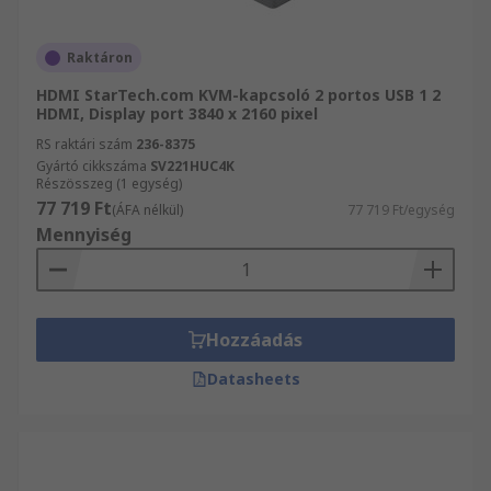
Raktáron
HDMI StarTech.com KVM-kapcsoló 2 portos USB 1 2
HDMI, Display port 3840 x 2160 pixel
RS raktári szám
236-8375
Gyártó cikkszáma
SV221HUC4K
Részösszeg (1 egység)
77 719 Ft
(ÁFA nélkül)
77 719 Ft/egység
Mennyiség
Hozzáadás
Datasheets