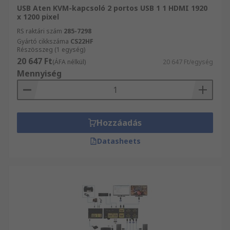
USB Aten KVM-kapcsoló 2 portos USB 1 1 HDMI 1920
x 1200 pixel
RS raktári szám
285-7298
Gyártó cikkszáma
CS22HF
Részösszeg (1 egység)
20 647 Ft
(ÁFA nélkül)
20 647 Ft/egység
Mennyiség
Hozzáadás
Datasheets