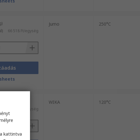
sheets
g)
Jumo
250°C
l)
66 518 Ft/egység
záadás
sheets
g)
WIKA
120°C
8059 Ft/egység
ményt
emélyre
s
a kattintva