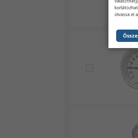
választhatj
korlátozhat
olvassa el 
Össze