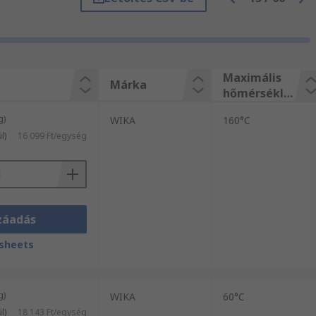
zállítással! Fedezze fel
ek és Hőmérők rendkívül széles
int pl. Tesztelés és mérés és
i vannak, forduljon bizalommal
Maximális
Márka
hőmérsékle
t mérés
g)
WIKA
160°C
l)
16 099 Ft/egység
záadás
sheets
g)
WIKA
60°C
l)
18 143 Ft/egység