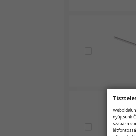
Tisztel
Weboldalun
nyújtsunk Ö
szabása sor
létfontossá