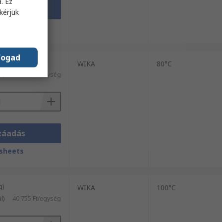
. Ez
záadás
kérjük
sheets
fogad
g)
WIKA
80°C
l)
17 528 Ft/egység
záadás
sheets
g)
WIKA
100°C
l)
40 755 Ft/egység