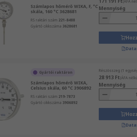
171 191 Ft
(ÁFA nél
Számlapos hőmérő WIKA, F, °C
Mennyiség
skála, 160 °C 3628681
RS raktári szám
221-8488
Gyártó cikkszáma
3628681
Hoz
Data
Részösszeg (1 egysé
Gyártói raktáron
28 913 Ft
(ÁFA nélkü
Számlapos hőmérő WIKA,
Mennyiség
Celsius skála, 60 °C 3906892
RS raktári szám
219-7873
Gyártó cikkszáma
3906892
Hoz
Data