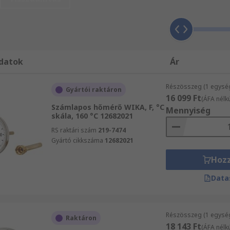
 biztosan megtalálja, amire szüksége van, 24 órán belüli s
Informatikai eszközök, vizsgáló- és biztonsági berendezés
matikai eszközök, vizsgáló- és biztonsági berendezések, m
yiben a termékeket vagy szolgáltatásainkat illető kérdése
el állnak az Ön rendelkezésére.
datok
Ár
Részösszeg (1 egysé
Gyártói raktáron
16 099 Ft
(ÁFA nélkü
Számlapos hőmérő WIKA, F, °C
Mennyiség
skála, 160 °C 12682021
RS raktári szám
219-7474
Gyártó cikkszáma
12682021
Hoz
Data
Részösszeg (1 egysé
Raktáron
18 143 Ft
(ÁFA nélkü