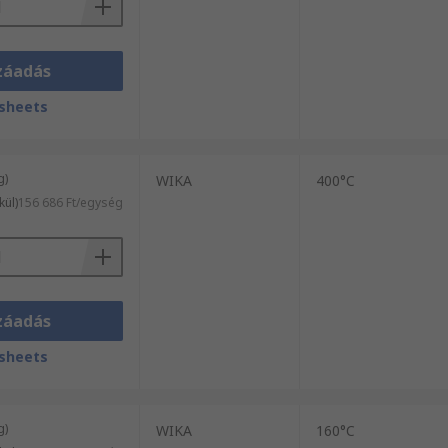
záadás
sheets
g)
WIKA
400°C
kül)
156 686 Ft/egység
záadás
sheets
g)
WIKA
160°C