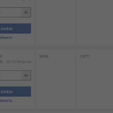
záadás
sheets
g)
WIKA
120°C
l)
26 273 Ft/egység
záadás
sheets