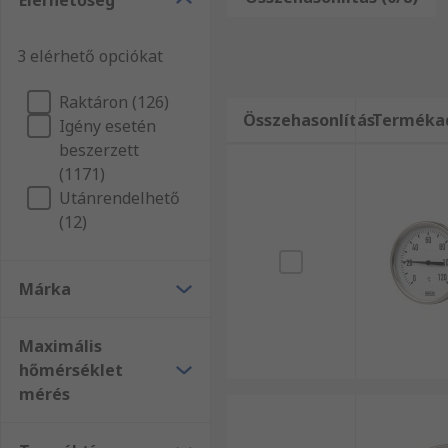
Elérhetőség
Több 550 000 terméket magába foglaló választékunkban
webáruházunkat és kiváló szolgáltatásainkat! Az RS 
3 elérhető opciókat
választékát forgalmazza. Webáruházunkban mind Infor
Hőmérsékletmérés átfogó kínálatát megtalálja. Amenn
Raktáron (126)
ügyfélszolgálatunkhoz. Segítőkész kollégáink örömm
Összehasonlítás
Terméka
Igény esetén
beszerzett
(1171)
Utánrendelhető
(12)
Márka
Maximális
hőmérséklet
mérés