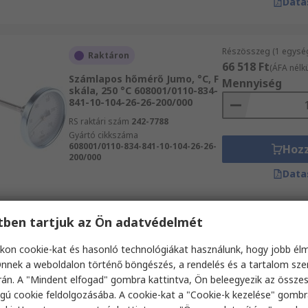
Data
Részösszeg (1 egysé
Raktáron
66 518 Ft
(ÁFA nélkü
Számlapos hőmérő Jumo, °C, F
Mennyiség
skála, 250 °C 608001/0110-834-
841-10-104-26-26-200/000
RS raktári szám
242-7788
Gyártó cikkszáma
608001/0110-834-841-10-104-26-26-
Hoz
200/000
Data
etben tartjuk az Ön adatvédelmét
Részösszeg (1 egysé
Gyártói raktáron
8059 Ft
(ÁFA nélkül)
kon cookie-kat és hasonló technológiákat használunk, hogy jobb él
Számlapos hőmérő WIKA, F, °C
Mennyiség
skála, 120 °C 14141164
nnek a weboldalon történő böngészés, a rendelés és a tartalom sz
án. A "Mindent elfogad" gombra kattintva, Ön beleegyezik az össze
RS raktári szám
219-7692
gú cookie feldolgozásába. A cookie-kat a "Cookie-k kezelése" gombr
Gyártó cikkszáma
14141164