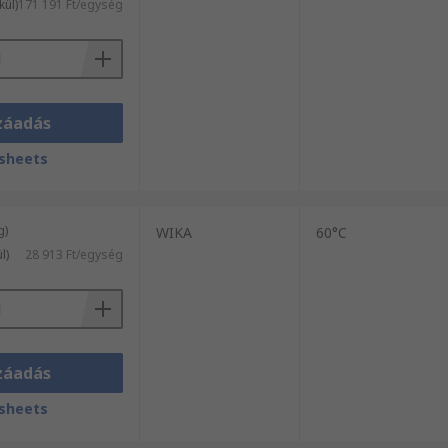
kül)
171 191 Ft/egység
záadás
sheets
g)
WIKA
60°C
l)
28 913 Ft/egység
záadás
sheets