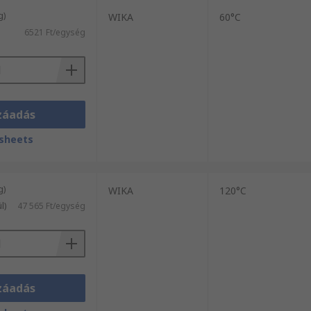
g)
WIKA
60°C
6521 Ft/egység
záadás
sheets
g)
WIKA
120°C
l)
47 565 Ft/egység
záadás