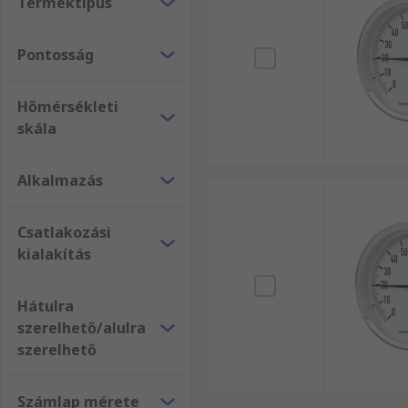
Terméktípus
Pontosság
Hőmérsékleti
skála
Alkalmazás
Csatlakozási
kialakítás
Hátulra
szerelhető/alulra
szerelhető
Számlap mérete