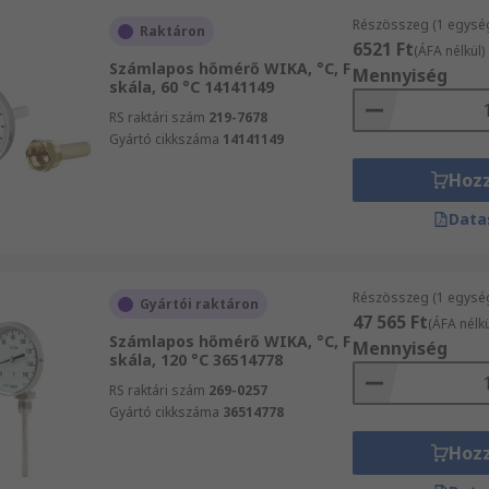
Részösszeg (1 egysé
Raktáron
6521 Ft
(ÁFA nélkül)
Számlapos hőmérő WIKA, °C, F
Mennyiség
skála, 60 °C 14141149
RS raktári szám
219-7678
Gyártó cikkszáma
14141149
Hoz
Data
Részösszeg (1 egysé
Gyártói raktáron
47 565 Ft
(ÁFA nélkü
Számlapos hőmérő WIKA, °C, F
Mennyiség
skála, 120 °C 36514778
RS raktári szám
269-0257
Gyártó cikkszáma
36514778
Hoz