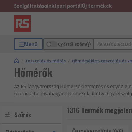
Szolgáltatásaink
Ipari portál
Új termékek
Menü
Gyártói szám
/
Tesztelés és mérés
/
Hőmérséklet-tesztelés és -
Hőmérők
Az RS Magyarország Hőmérsékletmérés és egyéb elekt
iparág által jóváhagyott termékek, illetve ügyféls
mind Hőmérők, Hőmérséklet szondák és Hőmérő tarto
Tesztelés és mérés közül és profitáljon a másnapi ki
1316 Termék megjelen
Szűrés
Hőmérők megfeleljenek a legmagasabb szintű minős
termékekhez való műszaki adatokat! Weboldalunkon 
vállalatát a megfelelő termékek kiválasztásában. B
Összehasonlítás (0/8)