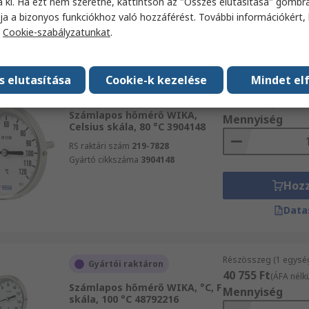
a ki. Ha ezt nem szeretné, kattintson az "Összes elutasítása" gombra
Hoz
ja a bizonyos funkciókhoz való hozzáférést. További információkért, 
a
Cookie-szabályzatunkat
.
Data
s elutasítása
Cookie-k kezelése
Mindet el
Részösszeg (1 egysé
Gyártói raktáron
17 528 Ft
(ÁFA nélkü
Számlapos hőmérő WIKA,
Mennyiség
Celsius skála, 80 °C 3904148
RS raktári szám
219-7828
Gyártó cikkszáma
3904148
Hoz
Data
Részösszeg (1 egysé
Gyártói raktáron
40 755 Ft
(ÁFA nélkü
Számlapos hőmérő WIKA, °C, F
Mennyiség
skála, 100 °C 48792216