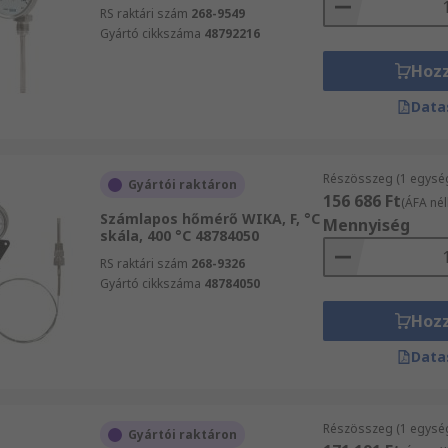
RS raktári szám
268-9549
Gyártó cikkszáma
48792216
Hoz
Data
Részösszeg (1 egysé
Gyártói raktáron
156 686 Ft
(ÁFA nél
Számlapos hőmérő WIKA, F, °C
Mennyiség
skála, 400 °C 48784050
RS raktári szám
268-9326
Gyártó cikkszáma
48784050
Hoz
Data
Részösszeg (1 egysé
Gyártói raktáron