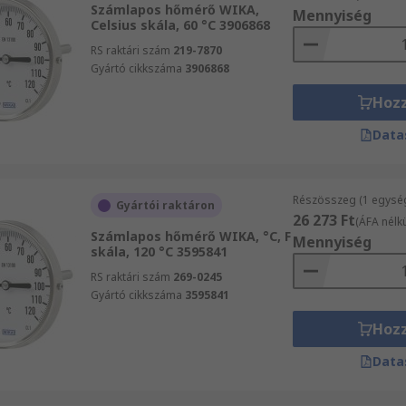
Számlapos hőmérő WIKA,
Mennyiség
Celsius skála, 60 °C 3906868
RS raktári szám
219-7870
Gyártó cikkszáma
3906868
Hoz
Data
Részösszeg (1 egysé
Gyártói raktáron
26 273 Ft
(ÁFA nélkü
Számlapos hőmérő WIKA, °C, F
Mennyiség
skála, 120 °C 3595841
RS raktári szám
269-0245
Gyártó cikkszáma
3595841
Hoz
Data