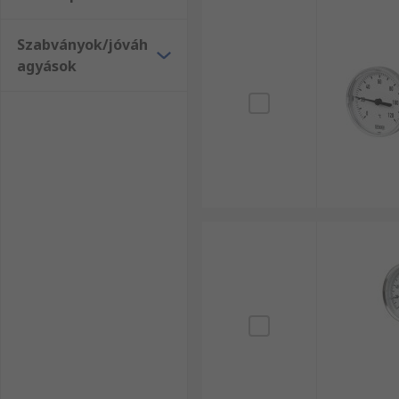
Szabványok/jóváh
agyások